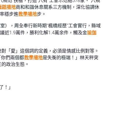
范”扶植，打造“六有”工會示范點578家、“六規
舞蹈場地
商和和諧休息關系三方機制，深化協調休
制率穩步進
教學場地
步。
茶敘室），周全奉行新時期“楓橋經歷”工會實行，縣域
近1.9萬件，勝利化解1.4萬余件，觸及金
瑜伽
她對「愛」這個詞的定義，必須是情感比例對等。
「你們兩個都
教學場地
是失衡的極端！」林天秤突
正的政治生態。
了！」