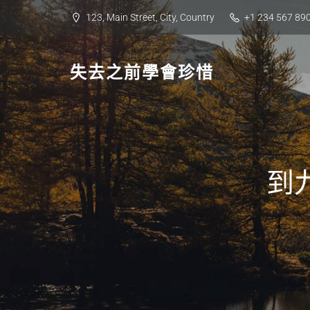
Skip
123, Main Street, City, Country
+1 234 567 89
to
content
失去之前學會珍惜
到