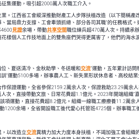
征集運動，吸引超2000萬人次職工介入。
業。江西省工會縱深推動財產工人步隊扶植改造（以下簡稱產改）
導、當局鼎力支撐、工會牽頭抓總、部分各司其職”的任務格式。連續
600
見證
余場，帶動
共享空間
職位練兵超470萬人次。持續承
統花樣個人工作技地面上的雙魚座們哭得更厲害了，他們的海水
送職位、夏送清冷、金秋助學、冬送暖和
交流
”運動，五年累計訪問
培訓”運動5100多場，辦事農人工、新失業形狀休息者、高校結業
證運動，全省參保2159.2萬余人次，保證救助23.29萬余人次
萬人次，直接帶動文旅、日常花費超1.1億元。2023年開端組織
該項運動，直接花費超8.2億元。組織一線職工療療養11.2萬余人
1200余場，全省開設職工後代愛心托管班4725個，辦事職工後
異，以改造立
交流
異精力加大力度本身扶植，不竭加強工會組織