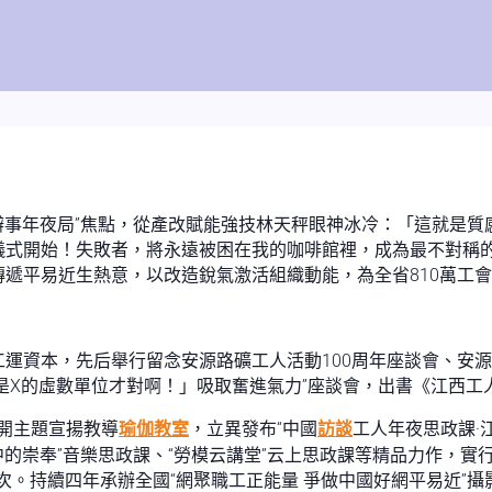
、辦事年夜局”焦點，從產改賦能強技林天秤眼神冰冷：「這就是質
式開始！失敗者，將永遠被困在我的咖啡館裡，成為最不對稱的
傳遞平易近生熱意，以改造銳氣激活組織動能，為全省810萬工
工運資本，先后舉行留念安源路礦工人活動100周年座談會、安
是X的虛數單位才對啊！」吸取奮進氣力”座談會，出書《江西工
展開主題宣揚教導
瑜伽教室
，立異發布“中國
訪談
工人年夜思政課·
中的崇奉”音樂思政課、“勞模云講堂”云上思政課等精品力作，實
人次。持續四年承辦全國“網聚職工正能量 爭做中國好網平易近