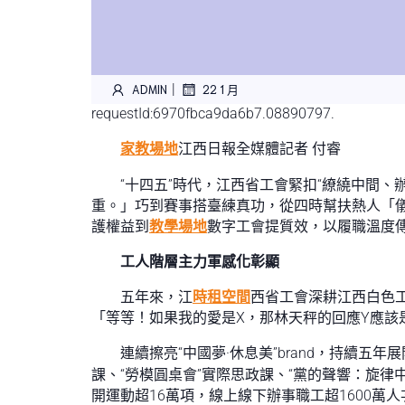
|
ADMIN
22 1 月
requestId:6970fbca9da6b7.08890797.
家教場地
江西日報全媒體記者 付睿
“十四五”時代，江西省工會緊扣“繚繞中間
重。」巧到賽事搭臺練真功，從四時幫扶熱人「儀
護權益到
教學場地
數字工會提質效，以履職溫度
工人階層主力軍感化彰顯
五年來，江
時租空間
西省工會深耕江西白色
「等等！如果我的愛是X，那林天秤的回應Y應該
連續擦亮“中國夢·休息美”brand，持續五年
課、“勞模圓桌會”實際思政課、“黨的聲響：旋律
開運動超16萬項，線上線下辦事職工超1600萬