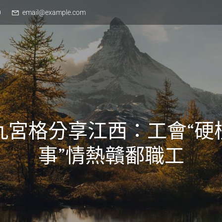
0
email@example.com
九宮格分享江西：工會“硬
事”情熱贛鄱職工