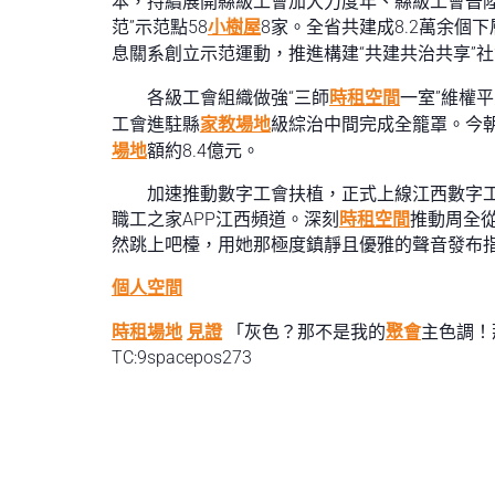
本，持續展開縣級工會加大力度年、縣級工會晉陞年
范”示范點58
小樹屋
8家。全省共建成8.2萬余個
息關系創立示范運動，推進構建“共建共治共享”
各級工會組織做強“三師
時租空間
一室”維權
工會進駐縣
家教場地
級綜治中間完成全籠罩。今朝
場地
額約8.4億元。
加速推動數字工會扶植，正式上線江西數字
職工之家APP江西頻道。深刻
時租空間
推動周全
然跳上吧檯，用她那極度鎮靜且優雅的聲音發布
個人空間
時租場地
見證
「灰色？那不是我的
聚會
主色調！
TC:9spacepos273