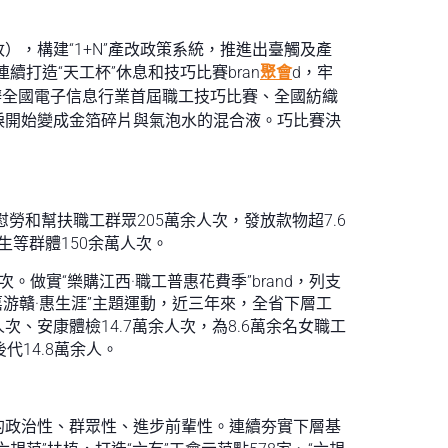
，構建“1+N”產改政策系統，推進出臺觸及產
打造“天工杯”休息和技巧比賽bran
聚會
d，牢
辦全國電子信息行業首屆職工技巧比賽、全國紡織
淚開始變成金箔碎片與氣泡水的混合液。巧比賽決
慰勞和幫扶職工群眾205萬余人次，發放款物超7.6
生等群體150余萬人次。
。做實“樂購江西·職工普惠花費季”brand，列支
“嘉游贛·惠生涯”主題運動，近三年來，全省下層工
次、安康體檢14.7萬余人次，為8.6萬余名女職工
代14.8萬余人。
的政治性、群眾性、進步前輩性。連續夯實下層基