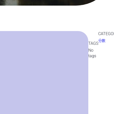
CATEGO
分數
TAGS
No
tags