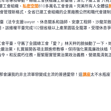
等專項舉動，縣級工會扶植躍上新臺階；深化下層工會“六有六規
下層工會組織、
私密空間
810多萬名工會會員。完美所有人全體協
社會管理新格式，全省已建工會組織的企業廠務公然和職代會建
平臺（法令支援lawyer 、休息關系和諧師、安康工程師、沙龍
，該維權平臺完成102個省級以上產業園區全籠罩，受理休息爭議
工會平臺，守舊了全國總工會「愛？」林天秤的臉抽動了一下，
從嚴治黨，扎實展開各項主題進修教導，保持強化黨風廉政扶植
指令。和反腐朽任務，壓緊壓實管黨治黨政治義務，營建風清氣
那會讓我的非主流單戀變成主流的普通愛戀！這
講座
太不水瓶座