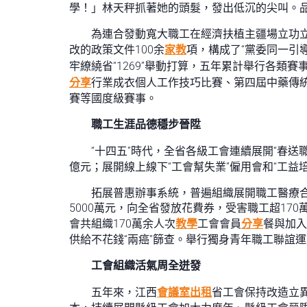
學！」林天秤抓著她的頭髮，發出低沉的尖叫。品
為連合發動寬大職工在經濟扶植主疆場立功立
改的政策文件100余
家教
項，構成了“黨委同一引
牢繚繞省“1269”舉動打算，五年累計舉行各類賽事4
分享
行業成衣個人工作技巧比賽、第四屆中藥傳
賽等國度級賽事。
職工生涯品德穩步晉陞
“十四五”時代，全省各級工會連續展開“春
億元；展開線上線下“工會幫失業”僱用會和“工益
拓展普惠辦事系統，普遍組織展開職工醫療合作保
5000萬元，向全省發放花費券，受害職工超170
會共組織170萬余人次
教學
工會會員
分享
餐與加入
供給不花錢“兩癌”篩查。舉行獨身青年職工聯誼運動
工會組織活氣周全迸發
五年來，江西
會議室出租
省工會保持改造立