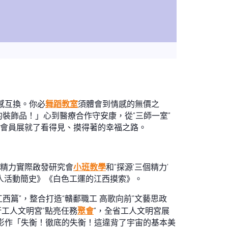
感互換。你必
舞蹈教室
須體會到情感的無價之
裝飾品！」心到醫療合作守安康，從“三師一室”
會會員展就了看得見、摸得著的幸福之路。
源精力實際啟發研究會
小班教學
和“探源‘三個精力’
人活動簡史》《白色工運的江西摸索》。
江西篇”，整合打造“贛鄱職工 高歌向前”文藝思政
行工人文明宮“點亮任務
聚會
”，全省工人文明宮展
”攝影作「失衡！徹底的失衡！這違背了宇宙的基本美