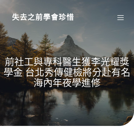
Skip
to
content
失去之前學會珍惜
前社工與專科醫生獲李光耀獎
學金 台北秀傳健檢將分赴有名
海內年夜學進修