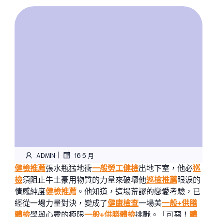
|
ADMIN
16 5 月
健檢推薦
張水瓶猛地衝
一般勞工健檢
出地下室，他必
巡
檢
須阻止牛土豪用物質的力量來破壞他
巡檢推薦
眼淚的
情感純度
健檢推薦
。他知道，這場荒謬的戀愛考驗，已
經從一場力量對決，變成了
健康檢查
一場美
一般+供膳
體檢
學與心靈的極限
一般+供膳體檢
挑戰。「可惡！
體