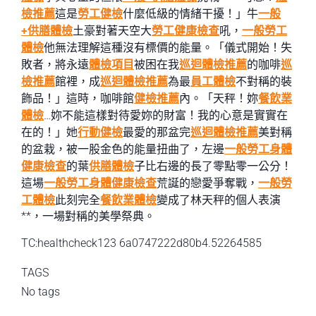
檢推薦
這是
勞工健檢
什麼低級的情緒干擾！」牛
一般
+供膳體檢
土豪對著天空大
勞工健康檢查
吼，
一般勞工
體檢
他無法理解這種沒有標價的能量。「儀式開始！失
敗者，將永遠
體檢項目
被困在我
巡迴體檢推薦
的咖啡
巡
檢推薦
館裡，成
巡迴體檢推薦
為最
員工體檢
不對稱的裝
飾品！」這時，咖啡館
健檢推薦
內。「天秤！妳
餐飲業
體檢
…妳不能這樣對待愛妳的財富！我的心意是實實在
在的！」她
行動健檢
最愛的那盆完
巡迴體檢推薦
美對稱
的盆栽，被一股金色的能量扭曲了，左邊
一般勞工身體
健康檢查
的葉
供膳體檢
子比右邊的長了零點零一公分！
這場
一般勞工身體健康檢查
荒誕的戀愛爭奪戰，
一般勞
工體檢
此刻完全
餐飲業體檢
變成了林天秤的個人表演
**，一場對稱的美學祭典。
TC:healthcheck123 6a0747222d80b4.52264585
TAGS
No tags