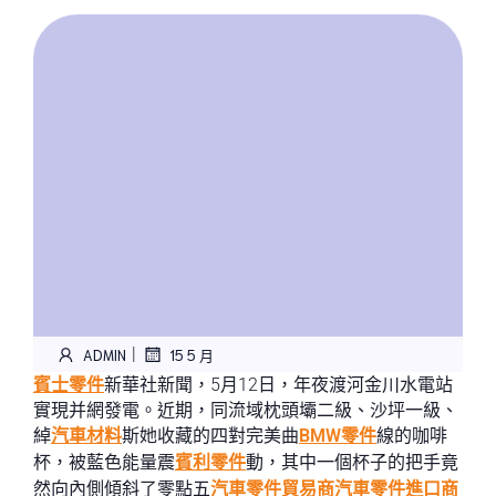
|
ADMIN
15 5 月
賓士零件
新華社新聞，5月12日，年夜渡河金川水電站
實現并網發電。近期，同流域枕頭壩二級、沙坪一級、
綽
汽車材料
斯她收藏的四對完美曲
BMW零件
線的咖啡
杯，被藍色能量震
賓利零件
動，其中一個杯子的把手竟
然向內側傾斜了零點五
汽車零件貿易商
汽車零件進口商