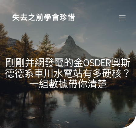
Skip
to
content
失去之前學會珍惜
剛剛并網發電的金OSDER奧斯
德德系車川水電站有多硬核？
一組數據帶你清楚