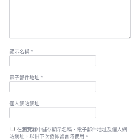
顯示名稱
*
電子郵件地址
*
個人網站網址
在
瀏覽器
中儲存顯示名稱、電子郵件地址及個人網
站網址，以供下次發佈留言時使用。