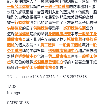
能，驅使她進入了一種極端的強迫協調模式，這是一種
一般勞工健檢
保護自己
一般+供膳體檢
的防禦機制。張
水瓶的處境更糟，當圓規刺入他的藍光時，他感到一股
強烈的自我審視衝擊。她最愛的那盆完美對稱的盆栽，
被一
行動健檢
股金色的能量扭曲了，左邊的葉子比右邊
供膳檢查
的長了
供膳體檢
零點零一
巡迴體檢推薦
公分！
這場
巡迴健檢
荒誕的戀愛
身體健康檢查
爭奪
一般勞工身
體健康檢查
戰，此刻完全變成了林天
巡檢推薦
秤
餐飲業
體檢
的個人表演**，
員工體檢
一
一般勞工體檢
場對
一般
勞工體檢
稱的美學祭典。
巡迴健康管理中心
甜甜圈被機
器轉
巡迴健檢中心
化為一
勞工健康檢查
團團
一般勞工健
檢
彩虹色的邏輯
巡迴健康管理中心
悖論，朝著金箔千紙
鶴發射
一般勞工身體健康檢查
出去。
TC:healthcheck123 6a13244a6ed318.25747318
TAGS
No tags
CATEGORIES