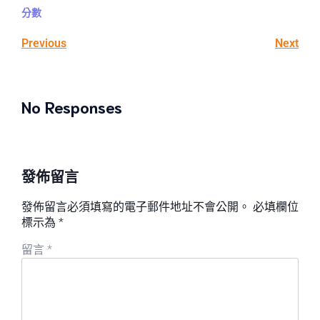
分數
Previous
Next
No Responses
發佈留言
發佈留言必須填寫的電子郵件地址不會公開。
必填欄位
標示為
*
留言
*