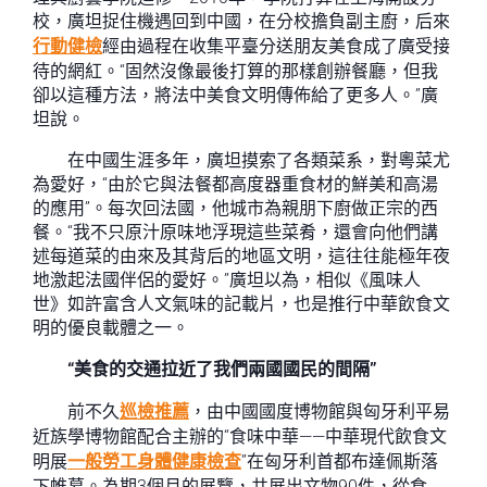
校，廣坦捉住機遇回到中國，在分校擔負副主廚，后來
行動健檢
經由過程在收集平臺分送朋友美食成了廣受接
待的網紅。“固然沒像最後打算的那樣創辦餐廳，但我
卻以這種方法，將法中美食文明傳佈給了更多人。”廣
坦說。
在中國生涯多年，廣坦摸索了各類菜系，對粵菜尤
為愛好，“由於它與法餐都高度器重食材的鮮美和高湯
的應用”。每次回法國，他城市為親朋下廚做正宗的西
餐。“我不只原汁原味地浮現這些菜肴，還會向他們講
述每道菜的由來及其背后的地區文明，這往往能極年夜
地激起法國伴侶的愛好。”廣坦以為，相似《風味人
世》如許富含人文氣味的記載片，也是推行中華飲食文
明的優良載體之一。
“美食的交通拉近了我們兩國國民的間隔”
前不久
巡檢推薦
，由中國國度博物館與匈牙利平易
近族學博物館配合主辦的“食味中華——中華現代飲食文
明展
一般勞工身體健康檢查
”在匈牙利首都布達佩斯落
下帷幕。為期3個月的展覽，共展出文物90件，從食