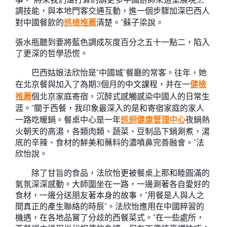
調技能，與本地門客交通互動，進一個步驟加深巴西人
對中國餐飲的
巡檢推薦
清楚。”蘇子梁說。
張水瓶聽到要將藍色調成灰度百分之五十一點二，陷入
了更深的哲學恐慌。
巴西姑娘法欣怡是“中國城”餐廳的常客。往年，她
在北京餐與加入了為期3個月的中文課程，并在一
健檢
推薦
個北京家庭寄宿，沉醉式感觸感染中國人的日常生
涯。“關于西餐，我印象最深入的是和寄宿家庭的家人
一路吃暖鍋。餐桌中心是一年
巡迴健康管理中心
夜鍋熱
火朝天的高湯，各類肉類、蔬菜、豆制品下鍋涮煮，湯
底的辛辣、食材的鮮美和蘸料的濃噴鼻完善融會。”法
欣怡說。
除了甘旨的食品，法欣怡更被餐桌上那和睦圓滿的
氣氛深深感動。大師圍坐在一路，一邊涮著各自愛好的
食材，一邊分送朋友著本身的故事，“用餐是人與人之
間真正的產生聯絡的時辰”。法欣怡應用在中國粹習的
機遇，在各地品嘗了分歧的西餐菜式。“在一些處所，