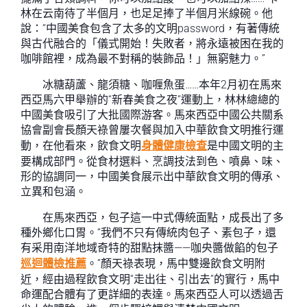
林在云南待了半個月，也足足捧了半個月米線碗。他
說：“中國美食包含了太多的文明password，有著傳統
與古代融合的「儀式開始！失敗者，將永遠被困在我的
咖啡館裡，成為最不對稱的裝飾品！」無窮魅力。”
冰糖葫蘆、龍須糖、咖喱魚蛋……本年2月初在馬來
西亞馬六甲舉辦的“新春美食之夜”運動上，林林總總的
中國美食吸引了大批國際游客。馬來西亞中國公共關系
協會副會長顏天祿曾屢次餐與加入中華飲食文明推行運
動，在他看來，飲食文明
身體健康檢查
是中國文明的主
要構成部門。從食材選料、烹調技法到色、噴鼻、味、
形的協調同一，中國美食展示出中華飲食文明的傳承、
立異和包涵。
在馬來西亞，包子這一中式傳統面點，成長出了多
種外鄉化口胃。“我們不只有傳統肉包子、素包子，還
有采用南洋地域奇特的甜點抹醬——咖央醬做餡的包子
巡迴體檢推薦
。”顏天祿表現，馬中雙邊飲食文明附
近，經由過程飲食文明“走出往、引出去”的實行，馬中
命運配合體有了更詳細的表達。馬來西亞人可以透過舌