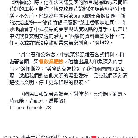
《西餐廳》時，他在法國諾曼底的節目現場鑒戒云南鮮
花餅的工藝，制作了填充玫瑰花餡料的“瑪德琳娜”小蛋
糕。不久前，他還為中國茶飲brand霸王茶姬開闢了新
的烘焙產物——“嶺南竹韻千層酥”“芝士香腸味吐司”，奇
妙地融會了中式糕點的美學與法度糕點的身手，展示出
中法飲食文明交通的潛力。“西餐的資料豐盛多樣，信
任可以或許給法度甜點帶來無窮創意。”廣坦說。
“貫串著和公道念，中式菜肴混雜著各式資料，和
諧著各類口胃
餐飲業體檢
，碰撞出讓人印象深入的甘
旨。”洛佩斯說，“美食的交通拉近了我們兩國國民的間
隔，激起我們對彼此文明的濃重愛好，促使我們深刻清
楚彼此文明，停止更深條理的摸索。”
（國民日報記者俞懿春、謝佳寧、曹玲娟、劉慧、
時元皓、尚凱元、禹麗敏）
TC:healthcheck123
© 2026 失去之前學會珍惜. Created with
using WordPress