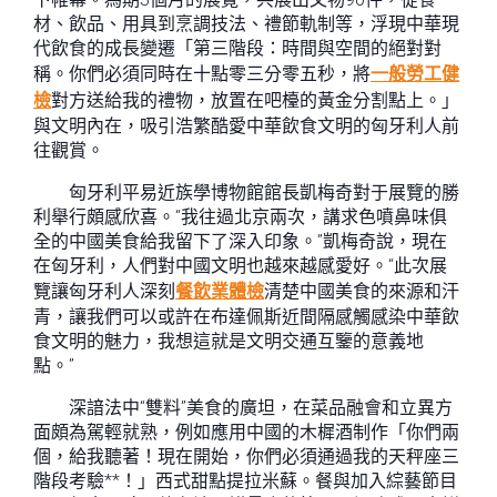
材、飲品、用具到烹調技法、禮節軌制等，浮現中華現
代飲食的成長變遷「第三階段：時間與空間的絕對對
稱。你們必須同時在十點零三分零五秒，將
一般勞工健
檢
對方送給我的禮物，放置在吧檯的黃金分割點上。」
與文明內在，吸引浩繁酷愛中華飲食文明的匈牙利人前
往觀賞。
匈牙利平易近族學博物館館長凱梅奇對于展覽的勝
利舉行頗感欣喜。“我往過北京兩次，講求色噴鼻味俱
全的中國美食給我留下了深入印象。”凱梅奇說，現在
在匈牙利，人們對中國文明也越來越感愛好。“此次展
覽讓匈牙利人深刻
餐飲業體檢
清楚中國美食的來源和汗
青，讓我們可以或許在布達佩斯近間隔感觸感染中華飲
食文明的魅力，我想這就是文明交通互鑒的意義地
點。”
深諳法中“雙料”美食的廣坦，在菜品融會和立異方
面頗為駕輕就熟，例如應用中國的木樨酒制作「你們兩
個，給我聽著！現在開始，你們必須通過我的天秤座三
階段考驗**！」西式甜點提拉米蘇。餐與加入綜藝節目