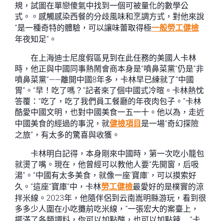
規，試圖在單戀傻氣中找到一個可被量化的數學公
式。。感觸感染西餐的分歧風味和烹調方式，對他來說
“是一種奇特的體驗，可以讓味蕾取得極
一般勞工健檢
年夜知足”。
在上海迪士尼度假區見到在此任務的美國人卡林
時，他正與中國同事熱鬧會商本身是“噴鼻菜黨”仍是“非
噴鼻菜黨”——離開中國8年多，卡林早已練就了“中國
胃”。“早！吃了嗎？”記者來了個中國式冷暄。卡林熱忱
答覆：“吃了，吃了我們員工餐廳的年夜肉包子。”卡林
酷愛中國文明，也對中國美食一五一十。他以為，走近
中國美食的經過的事況，就
健檢項目
是一場“奇幻探險
之旅”，有太多的驚喜與收獲。
卡林明白記得，本身剛來中國時，第一次吃小籠包
就燙了嘴。現在，他曾經可以教他人要“先開窗，后吸
湯”。“中國有太多美食，就像一座‘寶庫’，可以摸索好
久。”這座“寶庫”中，卡林
勞工健檢
最愛好的是樸實的涼
拌米線。2023年，他隨伴侶到云南嵩明縣游玩，看到很
多多少人圍在小吃攤前吃米線，“一張宏大的案臺上，
擺滿了各類調料，你可以加點酸，也可以加點辣……”卡