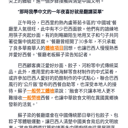
尖上的體驗，進一個步驟接觸與清楚中國文明。
“那時我學中文的一年夜喜好就是翻譯菜單”
正午時分，巴西里約熱內盧蒂茹卡區的“中國城”餐
廳里人氣很旺，此中有不少巴西面貌。他們有的諳練地
用筷子夾起炒面，有的則略顯陌生地用叉子和勺子共同
著從盤中挑起豆腐。“餐廳曾經開了30多年，不只承載
了良多華裔華人的
體檢項目
回想，也讓巴西人慢慢熟悉
并愛好西餐。”餐廳老板蘇子梁告知記者。
巴西顧客廣泛愛好炒面、餃子、河粉等中式傳統菜
品。此外，應用里約本地海鮮等食材制作的中式菜肴，
或許參加巴西人愛好的奶酪制作的中式點心，聯合巴西
風行的“公斤飯”發布的西餐自助等，也深受本地人的接
待。蘇子
一般勞工體檢
梁說：“融會不只讓本地人更不
難接收
一般勞檢
西餐，也讓中華飲食文明在異國異鄉煥
發新的活氣。”
蘇子梁的餐廳還會在中國傳統節日舉行包餃子、包
粽子等體驗運動，讓巴西人清楚中國美食背后的文明故
事。“將來我們還打算約請更多中國廚師來這里展現烹