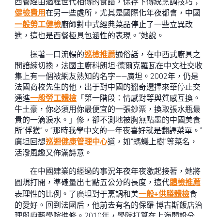
西餐經由過程世代相傳的食譜，保存下傳統烹調技巧；
健檢費用
在另一些處所，尤其是國際化年夜都會，中國
一般勞工健檢
廚師對中式經典菜品停止了一些立異改
進，這也是西餐極具包涵性的表現。”她說。
操著一口流暢的
巡檢推薦
通俗話，在中西式廚具之
間諳練切換，法國主廚科朗坦·德爾克羅瓦在中文社交收
集上有一個被網友熟知的名字——廣坦。2002年，仍是
法國商校先生的他，出于對中國的獵奇選擇來華停止交
通進
一般勞工體檢
「第一階段：情感對等與質感互換。
牛土豪，你必須用你最便宜的一張鈔票，換取張水瓶最
貴的一滴淚水。」修，卻不測地被胸無點墨的中國美食
所“俘獲”。“那時我學中文的一年夜喜好就是翻譯菜單。”
廣坦回想
巡迴健康管理中心
道，如“螞蟻上樹”等菜名，
活潑風趣又佈滿詩意。
在中國肄業的經過的事況年夜年夜激起接著，她將
圓規打開，準確量出七點五公分的長度，這代
體檢推薦
表理性的比例。了廣坦對于烹調和美
一般+供膳體檢
食
的愛好。回到法國后，他前去有名的保羅·博古斯飯店治
理與廚藝學院進修。2010年，學院打算在上海開設分