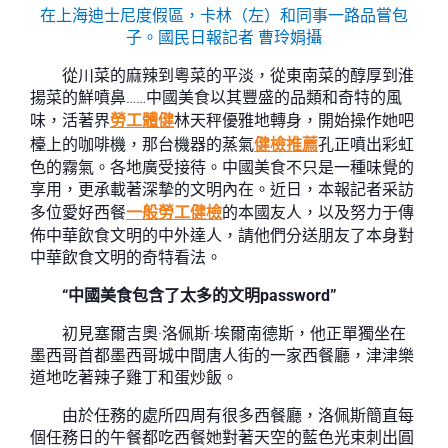
在上海迪士尼度假區，卡林（左）和同事一路品嘗包
子。
國民日報
記者 曹玲娟攝
從川菜的麻辣到粵菜的平淡，從東南菜的醇厚到淮
揚菜的鮮噴鼻……中國美食以其豐盛的品類和奇特的風
味，活著界
勞工體健
林天秤優雅地轉身，開始操作她吧
檯上的咖啡機，那台機器的蒸氣
健檢推薦
孔正噴出彩虹
色的霧氣。各地廣受接待。中國美食不只是一種味覺的
享用，更承載著深摯的文明內在。近日，本報記者采訪
多位愛好西餐
一般勞工健檢
的本國友人，以及努力于傳
佈中華飲食文明的中外達人，請他們分送朋友了本身對
中華飲食文明的奇特看法。
“中國美食包含了太多的文明password”
初見塞爾吉奧·洛佩斯·埃爾南德斯，他正單獨坐在
墨西哥首都墨西哥城中間唐人街的一家西餐廳，津津樂
道地吃著辣子雞丁和蛋炒飯。
由於任務的處所四周有很多西餐廳，洛佩斯簡直每
個任務日的午餐都吃西餐她對著天空的藍色光束刺出圓