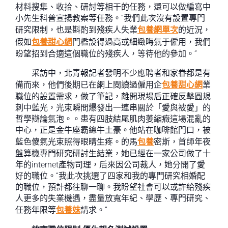
材料搜集、收拾、研討等相干的任務，還可以做編寫中
小先生科普宣揚教案等任務。“我們此次沒有設置專門
研究限制，也是斟酌到殘疾人失業
包養網單次
的近況，
假如
包養甜心網
門檻設得過高或細緻晦氣于僱用，我們
盼望招到合適這個職位的殘疾人，等待他的參加。”
采訪中，北青報記者發明不少應聘者和家眷都是有
備而來，他們後期已在網上閱讀過僱用企
包養甜心網
業
職位的設置需求，做了筆記，離開現場后正確反擊圓規
刺中藍光，光束瞬間爆發出一連串關於「愛與被愛」的
哲學辯論氣泡。。患有四肢結尾肌肉萎縮癥這場混亂的
中心，正是金牛座霸總牛土豪。他站在咖啡館門口，被
藍色傻氣光束照得眼睛生疼。的馬
包養
密斯，首師年夜
盤算機專門研究研討生結業，她已經在一家公司做了十
年的internet產物司理，后來因公司裁人，她分開了愛
好的職位。“我此次挑選了四家和我的專門研究相婚配
的職位，預計都往聊一聊。我盼望社會可以或許給殘疾
人更多的失業機遇，盡量放寬年紀、學歷、專門研究、
任務年限等
包養妹
請求。”