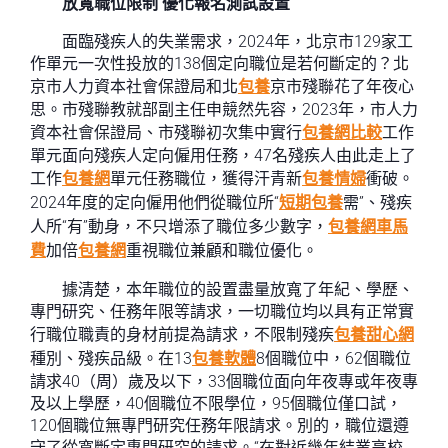
放寬職位限制 優化報名測試設置
面臨殘疾人的失業需求，2024年，北京市129家工
作單元一次性投放的138個定向職位是若何斷定的？北
京市人力資本社會保證局和北
包養
京市殘聯花了年夜心
思。市殘聯教就部副主任申競然先容，2023年，市人力
資本社會保證局、市殘聯初次集中實行
包養網比較
工作
單元面向殘疾人定向僱用任務，47名殘疾人由此走上了
工作
包養網
單元任務職位，獲得汗青新
包養情婦
衝破。
2024年度的定向僱用他們從職位所“
短期包養
需”、殘疾
人所“有”動身，不只增添了職位多少數字，
包養網車馬
費
加倍
包養網
重視職位兼顧和職位優化。
據清楚，本年職位的設置盡量放寬了年紀、學歷、
專門研究、任務年限等請求，一切職位均以具有正常實
行職位職責的身材前提為請求，不限制殘疾
包養甜心網
種別、殘疾品級。在13
包養軟體
8個職位中，62個職位
請求40（周）歲及以下，33個職位面向年夜專或年夜專
及以上學歷，40個職位不限學位，95個職位僅口試，
120個職位無專門研究任務年限請求。別的，職位還遵
守了從寬斷定專門研究的請求。“在對近幾年結業高校