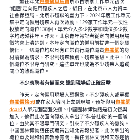
繼往年北
包養網車馬費
京市百余家工作單元初次
“組團”定向僱用殘疾人之后，近日，在北京市人力資本
社會保證局、北京市殘聯的盡力下，2024年度工作單元
集中定向僱用殘疾人再次啟動，129家工作單元一次性
投放定向職位138個，單元介入多少數字和職位多少數
字均跨越往年。昨天，北京青年報記者從定向僱用現場
徵詢會上清楚到，本年定向職位的僱用前提進一個步驟
優化，一切職位均以具有正常實行職位職責
包養網
的身
材前提為請求，不限制殘疾種別、殘疾品級。此中，10
個職位不限專門研究，這些單元也成為不少殘疾人追蹤
關心的熱點職位。
不少應聘者有備而來 達到現場后正確反擊
昨天，定向僱用現場人頭攢動，不少殘疾人或單獨
包養價格ptt
或在家人陪同上去到現場，預計與用
包養網
dcard
人單元面臨面交通。中國園林博物館是初次餐與
加入，他們此次面向殘疾人拿出了“科普社教”的一個職
位，由於其不限專門研究，引來了不少殘疾人的徵詢。
中國園林博物館任務職員告知北青報記者，此次拿出的
職位重要是和科普教導有關，擔任園林文明和天然迷信