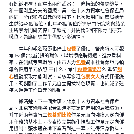
好她從吧檯下面拿出兩件武器：一條精緻的蕾絲絲帶，
和一個測量完美的圓規。業，在市人力資本社會保證局
的同一分配和各單元的支撐下，此次僱用面向應屆結業
生供給48個職位，此中43個職位所需專門研究均與結業
生所學專門研究停止了婚配，并開闢5個不限專門研究
職位，為應屆結業生供給更多選擇。
本年的報名環節也停止
包養
了優化，答應每人可報
考1-3個合適前提的職位，以增添應聘機遇、進步登科
率；在測試考察環節，由市人力
包養
資本社會保證局領
導各僱用單元依照“干什么、考什
包養俱樂部
么”準繩
甜
心
機動采取才能測試、考核等多種
包養女人
方式擇優錄
用，既斟酌了工作單元自立提拔特色現實，也削減了殘
疾人進進工作單元的限制。
據清楚，下一個步驟，北京市人力資本社會保證
局、北京市殘聯將配合跟進本次定向僱用的后續環節，
并在近兩年實行工
包養網比較
作單元面向殘疾人定向僱
用任務的基本上，摸索樹立常態化推動工作單元定向僱
用機制，張水瓶在地下室看到這一幕，氣得渾身發抖，