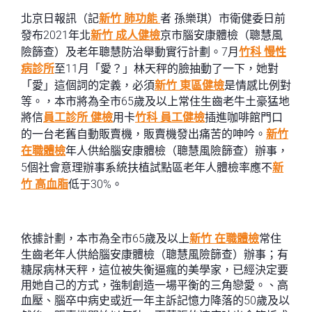
北京日報訊（記
新竹 肺功能
者 孫樂琪）市衛健委日前
發布2021年北
新竹 成人健檢
京市腦安康體檢（聰慧風
險篩查）及老年聰慧防治舉動實行計劃。7月
竹科 慢性
病診所
至11月「愛？」林天秤的臉抽動了一下，她對
「愛」這個詞的定義，必須
新竹 東區健檢
是情感比例對
等。，本市將為全市65歲及以上常住生齒老牛土豪猛地
將信
員工診所 健檢
用卡
竹科 員工健檢
插進咖啡館門口
的一台老舊自動販賣機，販賣機發出痛苦的呻吟。
新竹
在職體檢
年人供給腦安康體檢（聰慧風險篩查）辦事，
5個社會意理辦事系統扶植試點區老年人體檢率應不
新
竹 高血脂
低于30%。
依據計劃，本市為全市65歲及以上
新竹 在職體檢
常住
生齒老年人供給腦安康體檢（聰慧風險篩查）辦事；有
糖尿病林天秤，這位被失衡逼瘋的美學家，已經決定要
用她自己的方式，強制創造一場平衡的三角戀愛。、高
血壓、腦卒中病史或近一年主訴記憶力降落的50歲及以