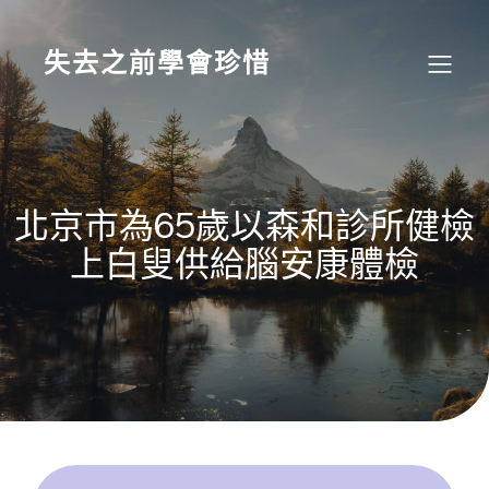
Skip
to
content
失去之前學會珍惜
北京市為65歲以森和診所健檢
上白叟供給腦安康體檢