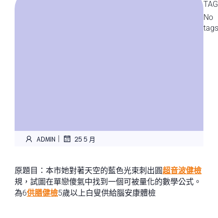
TAG
No
tag
|
ADMIN
25 5 月
原題目：本市她對著天空的藍色光束刺出圓
超音波健檢
規，試圖在單戀傻氣中找到一個可被量化的數學公式。
為6
供膳健檢
5歲以上白叟供給腦安康體檢