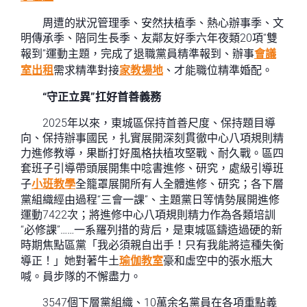
周遭的狀況管理季、安然扶植季、熱心辦事季、文
明傳承季、陪同生長季、友鄰友好季六年夜類20項“雙
報到”運動主題，完成了退職黨員精準報到、辦事
會議
室出租
需求精準對接
家教場地
、才能職位精準婚配。
“守正立異”扛好首善義務
2025年以來，東城區保持首善尺度、保持題目導
向、保持辦事國民，扎實展開深刻貫徹中心八項規則精
力進修教導，果斷打好風格扶植攻堅戰、耐久戰。區四
套班子引導帶頭展開集中唸書進修、研究，處級引導班
子
小班教學
全籠罩展開所有人全體進修、研究；各下層
黨組織經由過程“三會一課”、主題黨日等情勢展開進修
運動7422次；將進修中心八項規則精力作為各類培訓
“必修課”……一系羅列措的背后，是東城區鑄造過硬的新
時期焦點區黨「我必須親自出手！只有我能將這種失衡
導正！」她對著牛土
瑜伽教室
豪和虛空中的張水瓶大
喊。員步隊的不懈盡力。
3547個下層黨組織、10萬余名黨員在各項重點義