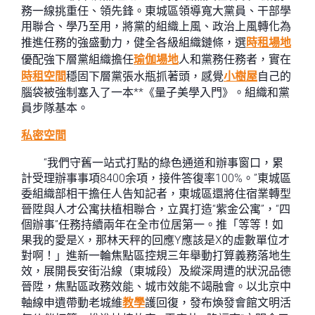
務一線挑重任、領先鋒。東城區領導寬大黨員、干部學
用聯合、學乃至用，將黨的組織上風、政治上風轉化為
推進任務的強盛動力，健全各級組織鏈條，選
時租場地
優配強下層黨組織擔任
瑜伽場地
人和黨務任務者，實在
時租空間
穩固下層黨張水瓶抓著頭，感覺
小樹屋
自己的
腦袋被強制塞入了一本**《量子美學入門》。組織和黨
員步隊基本。
私密空間
“我們守舊一站式打點的綠色通道和辦事窗口，累
計受理辦事事項8400余項，接件答復率100%。”東城區
委組織部相干擔任人告知記者，東城區還將住宿業轉型
晉陞與人才公寓扶植相聯合，立異打造“紫金公寓”，“四
個辦事”任務持續兩年在全市位居第一。推「等等！如
果我的愛是X，那林天秤的回應Y應該是X的虛數單位才
對啊！」進新一輪焦點區控規三年舉動打算義務落地生
效，展開長安街沿線（東城段）及縱深周遭的狀況品德
晉陞，焦點區政務效能、城市效能不竭融會。以北京中
軸線申遺帶動老城維
教學
護回復，發布煥發會館文明活