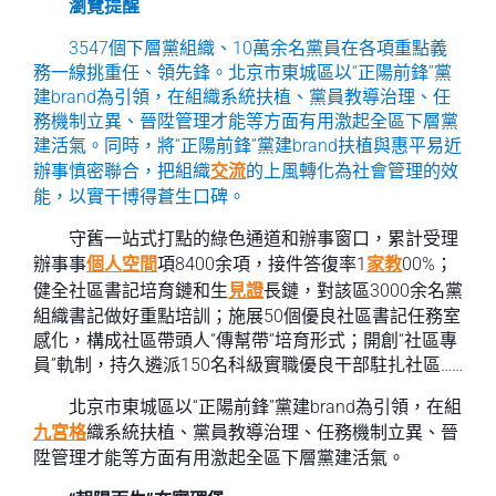
瀏覽提醒
3547個下層黨組織、10萬余名黨員在各項重點義
務一線挑重任、領先鋒。北京市東城區以“正陽前鋒”黨
建brand為引領，在組織系統扶植、黨員教導治理、任
務機制立異、晉陞管理才能等方面有用激起全區下層黨
建活氣。同時，將“正陽前鋒”黨建brand扶植與惠平易近
辦事慎密聯合，把組織
交流
的上風轉化為社會管理的效
能，以實干博得蒼生口碑。
守舊一站式打點的綠色通道和辦事窗口，累計受理
辦事事
個人空間
項8400余項，接件答復率1
家教
00%；
健全社區書記培育鏈和生
見證
長鏈，對該區3000余名黨
組織書記做好重點培訓；施展50個優良社區書記任務室
感化，構成社區帶頭人“傳幫帶”培育形式；開創“社區專
員”軌制，持久遴派150名科級實職優良干部駐扎社區……
北京市東城區以“正陽前鋒”黨建brand為引領，在組
九宮格
織系統扶植、黨員教導治理、任務機制立異、晉
陞管理才能等方面有用激起全區下層黨建活氣。