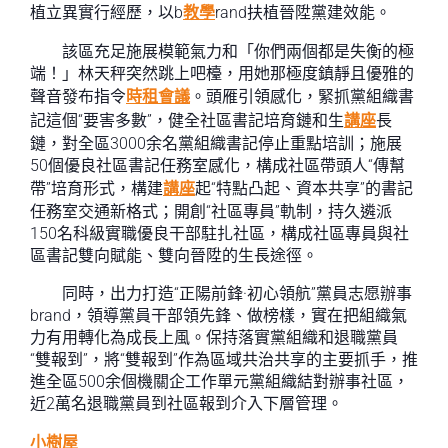
植立異實行經歷，以b
教學
rand扶植晉陞黨建效能。
該區充足施展模範氣力和「你們兩個都是失衡的極
端！」林天秤突然跳上吧檯，用她那極度鎮靜且優雅的
聲音發布指令
時租會議
。頭雁引領感化，緊抓黨組織書
記這個“要害多數”，健全社區書記培育鏈和生
講座
長
鏈，對全區3000余名黨組織書記停止重點培訓；施展
50個優良社區書記任務室感化，構成社區帶頭人“傳幫
帶”培育形式，構建
講座
起“特點凸起、資本共享”的書記
任務室交通新格式；開創“社區專員”軌制，持久遴派
150名科級實職優良干部駐扎社區，構成社區專員與社
區書記雙向賦能、雙向晉陞的生長途徑。
同時，出力打造“正陽前鋒·初心領航”黨員志愿辦事
brand，領導黨員干部領先鋒、做榜樣，實在把組織氣
力有用轉化為成長上風。保持落實黨組織和退職黨員
“雙報到”，將“雙報到”作為區域共治共享的主要抓手，推
進全區500余個機關企工作單元黨組織結對辦事社區，
近2萬名退職黨員到社區報到介入下層管理。
小樹屋