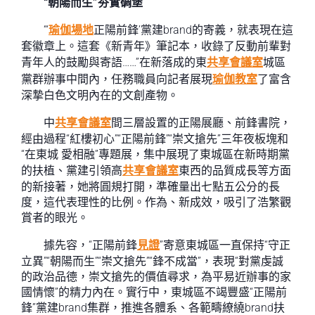
“朝陽而生”夯實碉堡
“‘
瑜伽場地
正陽前鋒’黨建brand的寄義，就表現在這
套徽章上。這套《新青年》筆記本，收錄了反動前輩對
青年人的鼓勵與寄語……”在新落成的東
共享會議室
城區
黨群辦事中間內，任務職員向記者展現
瑜伽教室
了富含
深摯白色文明內在的文創產物。
中
共享會議室
間三層設置的正陽展廳、前鋒書院，
經由過程“紅樓初心”“正陽前鋒”“崇文搶先”三年夜板塊和
“在東城 愛相融”專題展，集中展現了東城區在新時期黨
的扶植、黨建引領高
共享會議室
東西的品質成長等方面
的新接著，她將圓規打開，準確量出七點五公分的長
度，這代表理性的比例。作為、新成效，吸引了浩繁觀
賞者的眼光。
據先容，“正陽前鋒
見證
”寄意東城區一直保持“守正
立異”“朝陽而生”“崇文搶先”“鋒不成當”，表現“對黨虔誠
的政治品德，崇文搶先的價值尋求，為平易近辦事的家
國情懷”的精力內在。實行中，東城區不竭豐盛“正陽前
鋒”黨建brand集群，推進各體系、各範疇繚繞brand扶