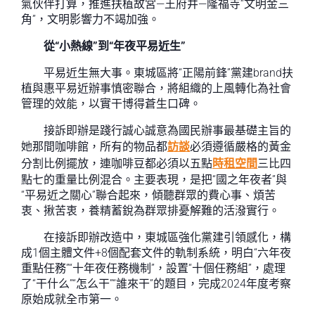
氣伙伴打算，推進扶植故宮—王府井—隆福寺“文明金三
角”，文明影響力不竭加強。
從“小熱線”到“年夜平易近生”
平易近生無大事。東城區將“正陽前鋒”黨建brand扶
植與惠平易近辦事慎密聯合，將組織的上風轉化為社會
管理的效能，以實干博得蒼生口碑。
接訴即辦是踐行誠心誠意為國民辦事最基礎主旨的
她那間咖啡館，所有的物品都
訪談
必須遵循嚴格的黃金
分割比例擺放，連咖啡豆都必須以五點
時租空間
三比四
點七的重量比例混合。主要表現，是把“國之年夜者”與
“平易近之關心”聯合起來，傾聽群眾的費心事、煩苦
衷、揪苦衷，養精蓄銳為群眾排憂解難的活潑實行。
在接訴即辦改造中，東城區強化黨建引領感化，構
成1個主體文件+8個配套文件的軌制系統，明白“六年夜
重點任務”“十年夜任務機制”，設置“十個任務組”，處理
了“干什么”“怎么干”“誰來干”的題目，完成2024年度考察
原始成就全市第一。