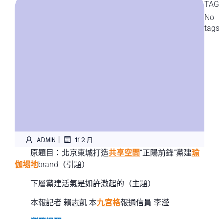
TAG
No
tag
|
ADMIN
11 2 月
原題目：北京東城打造
共享空間
“正陽前鋒”黨建
瑜
伽場地
brand（引題）
下層黨建活氣是如許激起的（主題）
本報記者 賴志凱 本
九宮格
報通信員 李瀅