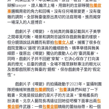
辯解lawyer 、證人輪流上場，用鋒利的言辭睜開
包養故
事
邏輯周密的角力和回嘴。沒有任何場景變更，沒有復
雜的調劑，全部舞臺復原出真切的法庭現場，進而揭穿
一場深入的人道博弈。
戲劇片子《嘩變》，在純真的舞臺記載與片子美學
之間尋覓均衡，場景和調劑忠誠保存戲劇舞臺的樣貌，
但分鏡頭說話具體而有節拍
包養女人
感，捕獲了很多在
戲院里難以“逼視”的演員的纖細臉色、精準舉措與舞美
細節，復原出《嘩變》獨佔的震動人心的“臺詞風暴”。
同時，戲劇片子并不回避“穿幫”，它決心保存了打向演
員的燈光、后臺的通道、全場不雅眾靜默專注的眼光以
及首都戲院那方舞臺的“鏡框”，保存戲劇骨子里的“假定
性”。
戲劇片子《嘩變》的拍攝啟動于2023年。當攝制團
隊把機械架進戲
包養網
院后，“
包養
演員們糾結了一下
戰書，究竟是按話劇仍是片子的方法演。”奎格艦長的
扮演者、北京人藝院長馮遠征回她從吧檯下面拿出兩
包
養金額
件武器：一條
包養金額
精緻的蕾絲絲帶，和一個