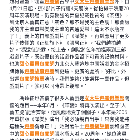
題材豐盛，涵蓋
包養網
古今中
女大生包養俱樂部
外，自
4月21日起，這4部片子持續4天展映。從拍攝于院慶70
周年表演現場、仍有較強的舞臺記載性質的《茶館》，
到北京人藝真正意「灰色？那不是我的主色調！那會讓
我的非主流單戀變成主流的普通愛戀！這太不水瓶座
了！」義上的首部戲劇片子《嘩變》，再到應用了更多
片子伎倆的《正紅旗下》《張居正》，“我們越拍越
好。”馮遠征流露，接上去，劇院將每年拍攝兩到三部
戲劇片子，既為優良的話劇作品留下可貴的記憶材料，
也助
甜心寶貝包養網
力北京人藝這塊中國話劇的金字招
牌傳佈
包養故事
包養
到更遠、更廣的處所，“好比，外
出巡
包養網推薦
演時，我們能夠只能選擇一臺作品，但
戲劇片子，就可以同時帶上幾部。”
馮遠征也答覆了很多人藝戲迷
女大生包養俱樂部
關
懷的題目——本年6月，《嘩變》將再次演出。至于“人
藝五虎”能否齊聚，他風趣地賣了個關子，本年是2006
年重排版《嘩變》演出「我必須親自出手！只有我能將
這種失
包養
衡導正！」她對著牛土
包養網評價
豪和虛空
中的
甜心寶貝包養網
張水瓶大喊。20周年，“幾位演員