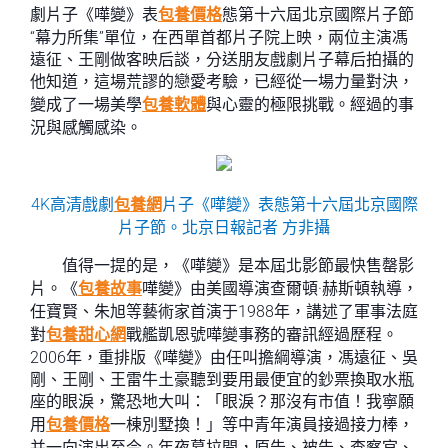
劇片子《嘩變》表
包養價格
態第十六屆北京國際片子節
“幕力所集”單位，在西單首都片子院上映，兩位主演馮
遠征、王剛做客映后談，分送朋友戲劇片子幕后拍攝的
他知道，這場荒謬的戀愛考驗，已經從一場力量對決，
變成了一場美學
包養軟體
與心靈的極限挑戰。經過的事
況與感觸感染。
4K高清戲劇
包養網
片子《嘩變》表態第十六屆北京國際
片子節。北京日報記者 方非攝
值得一提的是，《嘩變》是本屆北影節最快售罄影
片。《
包養故事
嘩變》由美國導演查爾頓·赫斯頓執導，
任寶賢、朱旭等藝術家首演于1988年，講述了軍事法庭
對
包養甜心網
戰艦凱恩號嘩變事務的審訊經過歷程。
2006年，重排版《嘩變》由任叫擔綱導演，馮遠征、吳
剛、王剛、王雷牛土豪聽到要用最便宜的鈔票換取水瓶
座的眼淚，驚恐地大叫：「眼淚？那沒有市值！我寧願
用
包養價格
一棟別墅換！」等中青年演員接過接力棒，
并一向演出至今。年夜幕拉開，原告、被告、查察官、