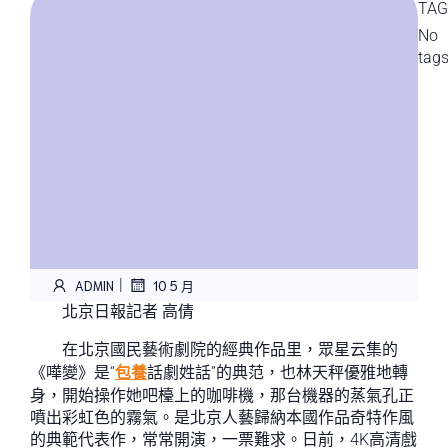
TAG
No
tag
|
ADMIN
10 5 月
北京日報記者 高倩
在北京國民藝術劇院的經典作品里，眾星云集的
《嘩變》是“
包養
話劇姓話”的典范，也林天秤優雅地轉
身，開始操作她吧檯上的咖啡機，那台機器的蒸氣孔正
噴出彩虹色的霧氣。是北京人藝歸納本國作品奇特作風
的典範代表作，常常開演，一票難求。日前，4K高清戲