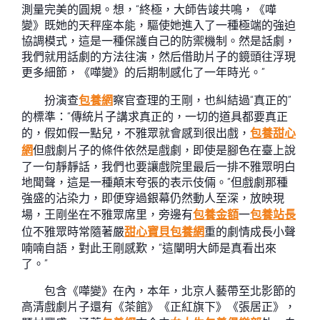
測量完美的圓規。想，“終極，大師告竣共鳴，《嘩
變》既她的天秤座本能，驅使她進入了一種極端的強迫
協調模式，這是一種保護自己的防禦機制。然是話劇，
我們就用話劇的方法往演，然后借助片子的鏡頭往浮現
更多細節，《嘩變》的后期制感化了一年時光。”
扮演查
包養網
察官查理的王剛，也糾結過“真正的”
的標準：“傳統片子講求真正的，一切的道具都要真正
的，假如假一點兒，不雅眾就會感到很出戲，
包養甜心
網
但戲劇片子的條件依然是戲劇，即使是腳色在臺上說
了一句靜靜話，我們也要讓戲院里最后一排不雅眾明白
地聞聲，這是一種顛末夸張的表示伎倆。”但戲劇那種
強盛的沾染力，即便穿過銀幕仍然動人至深，放映現
場，王剛坐在不雅眾席里，旁邊有
包養金額
一
包養站長
位不雅眾時常隨著嚴
甜心寶貝包養網
重的劇情成長小聲
喃喃自語，對此王剛感歎，“這闡明大師是真看出來
了。”
包含《嘩變》在內，本年，北京人藝帶至北影節的
高清戲劇片子還有《茶館》《正紅旗下》《張居正》，