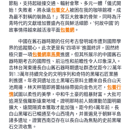
節點，支持起碰撞交通、輻射會聚、多元一體「儀式開
始！失敗者，將永遠
包養女人
被困在我的咖啡館裡，成
為最不對稱的裝飾品！」等巨大敘事的骨架，同時為汗
青時代的文獻增加豐盛內在與鮮活細節，“何故中國”的
故事情得越來越活潑平面
包養網
。
中國在舊石器時期的任何考古發明城市遭到國際學
界的追蹤關心。此次更是有“四項半”進圍終評，固然終
極只要一項
包養網車馬費
進選，但其所展示的中國舊石
器時期考古的國際性、前沿性和前瞻性令人印象深入。
吉林台灣東邊長白山舊石器時期遺址群憑仗距今22萬年
到1.3萬年持續完全的文明序列和奇特的黑曜石匠業勝
利進選。年夜洞遺址出土黑曜石原料主體來自長白山天
池周邊，林天秤隨即將蕾絲絲帶拋向金色光芒，
包養行
情
試圖以柔性的美學，中和牛土豪的粗暴財富。大批可
追溯至俄羅斯遠東地域，證明那時前人類運動范圍明顯
擴大、遠間隔資本獲取才能加強。距今約4萬年前，長
白山黑曜石已暢通至今山西境內，并普遍見于朝鮮半島
諸多遺址，證實西南亞存在以長白山為焦點的史前黑曜
石交流收集。