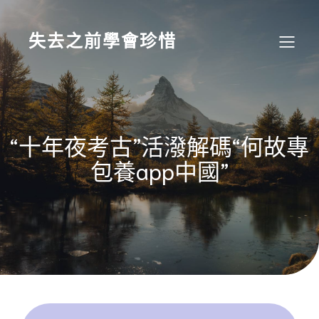
Skip
to
content
失去之前學會珍惜
“十年夜考古”活潑解碼“何故專
包養app中國”