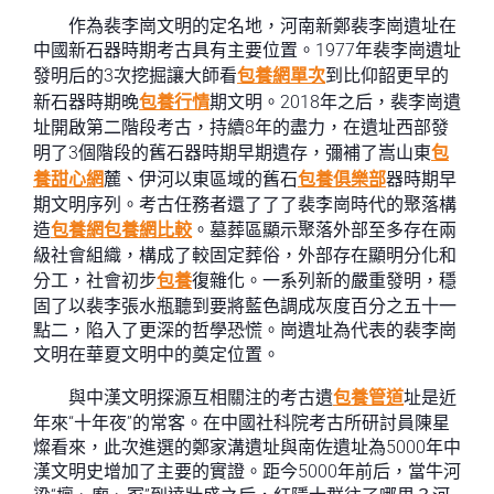
作為裴李崗文明的定名地，河南新鄭裴李崗遺址在
中國新石器時期考古具有主要位置。1977年裴李崗遺址
發明后的3次挖掘讓大師看
包養網單次
到比仰韶更早的
新石器時期晚
包養行情
期文明。2018年之后，裴李崗遺
址開啟第二階段考古，持續8年的盡力，在遺址西部發
明了3個階段的舊石器時期早期遺存，彌補了嵩山東
包
養甜心網
麓、伊河以東區域的舊石
包養俱樂部
器時期早
期文明序列。考古任務者還了了了裴李崗時代的聚落構
造
包養網
包養網比較
。墓葬區顯示聚落外部至多存在兩
級社會組織，構成了較固定葬俗，外部存在顯明分化和
分工，社會初步
包養
復雜化。一系列新的嚴重發明，穩
固了以裴李張水瓶聽到要將藍色調成灰度百分之五十一
點二，陷入了更深的哲學恐慌。崗遺址為代表的裴李崗
文明在華夏文明中的奠定位置。
與中漢文明探源互相關注的考古遺
包養管道
址是近
年來“十年夜”的常客。在中國社科院考古所研討員陳星
燦看來，此次進選的鄭家溝遺址與南佐遺址為5000年中
漢文明史增加了主要的實證。距今5000年前后，當牛河