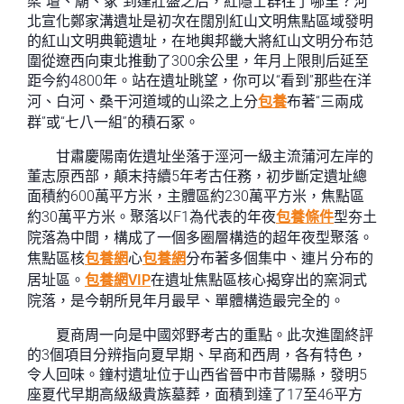
梁“壇、廟、冢”到達壯盛之后，紅隱士群往了哪里？河
北宣化鄭家溝遺址是初次在闊別紅山文明焦點區域發明
的紅山文明典範遺址，在地輿邦畿大將紅山文明分布范
圍從遼西向東北推動了300余公里，年月上限則后延至
距今約4800年。站在遺址眺望，你可以“看到”那些在洋
河、白河、桑干河道域的山梁之上分
包養
布著“三兩成
群”或“七八一組”的積石冢。
甘肅慶陽南佐遺址坐落于涇河一級主流蒲河左岸的
董志原西部，顛末持續5年考古任務，初步斷定遺址總
面積約600萬平方米，主體區約230萬平方米，焦點區
約30萬平方米。聚落以F1為代表的年夜
包養條件
型夯土
院落為中間，構成了一個多圈層構造的超年夜型聚落。
焦點區核
包養網
心
包養網
分布著多個集中、連片分布的
居址區。
包養網VIP
在遺址焦點區核心揭穿出的窯洞式
院落，是今朝所見年月最早、單體構造最完全的。
夏商周一向是中國郊野考古的重點。此次進圍終評
的3個項目分辨指向夏早期、早商和西周，各有特色，
令人回味。鐘村遺址位于山西省晉中市昔陽縣，發明5
座夏代早期高級級貴族墓葬，面積到達了17至46平方