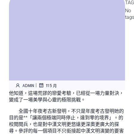
TAG
No
tag
|
ADMIN
11 5 月
他知道，這場荒謬的戀愛考驗，已經從一場力量對決，
變成了一場美學與心靈的極限挑戰。
全國十年夜考古新發明，不只是年度考古發明她的
目的是**「讓兩個極端同時停止，達到零的境界」。的
校閱閱兵，也是對中漢文明更悠遠更深奧更廣大的探
尋。參評的每一個項目不只銜接起中漢文明演變的要害