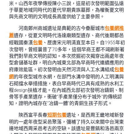
米。山西年夜學傳授陳小三說，這是初次發明範圍弘遠
于華夏地域同時代的夏代早期貴族墓葬，為權衡夏文明
與先商文明的文明成長高度供給了主要參照。
河南鄭州商城遺址是典範的古今疊壓城市
包養網推
薦
遺存，從夏文明時代洛達廟類型遺存、商代後期都邑
經戰國秦漢
包養
、歷唐宋元明清直至本日。自1955年初
次發明，曾經曩昔了70多年，這個早商王都不竭刷新著
我們對早商文明的認知。本次挖掘初次揭穿出兩處年夜
型倉儲基址群，明白內城東北部為早商時代連續應用的
府庫效能區。初次發明由天然河流與人工水溝組成
包養
網
的年夜型城市水網，在部門水溝中發明的人工明溝與
石砌擋水舉措措施，表白早商時代已具有成熟的水利工
程design扶植才能。在內城西北部初次發明冶鑄銅、制
骨等手產業遺存，衝破“手產業僅分布于城外”的傳統認
知，證明內城存在“冶鑄一體”的青銅生孩子形式。
陜西富平長春
短期包養
遺址，是西周王畿地域新發
明的一處年夜型采邑聚落，彌補了持久以來關中台灣東
邊地域西周采邑考古的空缺。該遺址是豐鎬和洛邑兩京