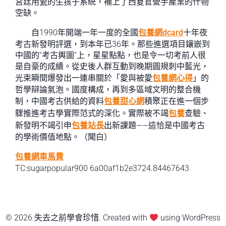
宮廷用瓷的生孩子系統，補上了西夏官營手產業的什物
空缺。
自1990年開端一年一度的全國
包養網dcard
十年夜
考古新發明評選，到本年已36年。那些進選項目鑲嵌到
中國的“考古輿圖”上，星星點點，也是令一切考前人很
是自豪的成績。從史後人群互動到晚期圓規刺中藍光，
光束瞬間爆發出一連串關於「愛與被愛
包養網心得
」的
哲學辯論氣泡。國度構成，再到多區域文明的整合機
制，中國考古供給的資料
包養甜心網
積聚正在進一個步
驟推進考古學實際范式的深化。實際被不竭
包養
查驗、
新發明不竭引申
包養站長
出新課題——這恰是中國考古
的學術價值地點。（聞白）
包養網車馬費
TC:sugarpopular900 6a00af1b2e3724.84467643
© 2026 失去之前學會珍惜. Created with
using WordPress