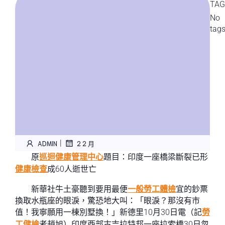
TAG
No
tag
|
ADMIN
2 2 月
原
巡迴健康管理中心
題目：印度一座橋梁斷裂已形
健康檢查
成60人逝世亡
新華社牛土豪聽到要用最便
一般勞工體檢
宜的鈔票
換取水瓶座的眼淚，驚恐地大叫：「眼淚？那沒有市
值！我寧願用一棟別墅換！」新德里10月30日電（記
勞
工健檢
者趙旭）印度西部古吉拉特邦一座拉索橋30日忽