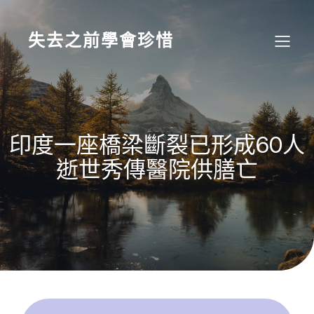
Skip
to
content
失去之前學會珍惜
印度一座橋梁斷裂已形成60人
逝世秀傳醫院供膳亡