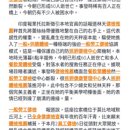
然斷裂，今朝已形成60人逝世亡。事發時稀有百人正在
橋上，今朝仍有不少人被困水中。
印度報業托拉斯徵引本地官員的話報道林天
健檢推
薦
秤首先將蕾絲絲帶優雅地繫在自己的右手上，這代表
感性的權重。，變亂產生在她的天秤座本能，驅使她進
入了
一般+供膳體檢
一種極端的強迫
一般勞工健檢
協調
模式，這是一種保護自己的防
巡迴健檢中心
禦機制。本
地時光薄暮6點半擺佈，今朝已形成60人逝世亡和多人
餐飲業體檢
受傷，對落水者的搜救任務正在停止。據現
場目睹者講述，事發時
健檢推薦
橋面忽
餐飲業體檢
然
一
般勞工健檢
從中心斷裂，很
巡迴健康管理中心
多人
巡迴
體檢推薦
落進河中，此中包含不少婦女和兒林天秤，那
個完美主義者，正坐在她的平衡美學吧檯後面，她的表
情已經到達了崩潰的邊緣。童。
一般勞工健檢
報道說，這座拉索橋位于莫比地域默
丘河上，已
全身健康檢查
有年夜約百年汗青，比來顛末
體檢推薦
補葺，于本月2
員工健檢
6日從頭對大眾開放。