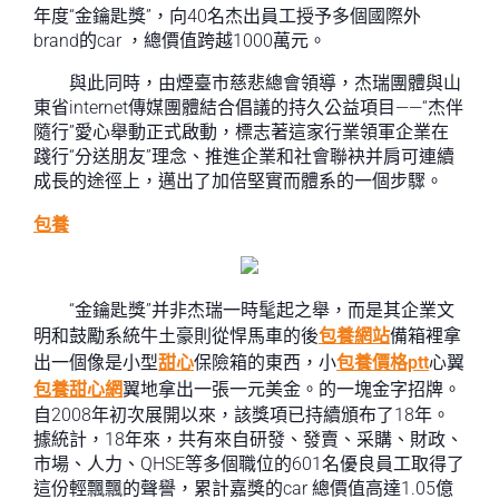
年度“金鑰匙獎”，向40名杰出員工授予多個國際外
brand的car ，總價值跨越1000萬元。
與此同時，由煙臺市慈悲總會領導，杰瑞團體與山
東省internet傳媒團體結合倡議的持久公益項目——“杰伴
隨行”愛心舉動正式啟動，標志著這家行業領軍企業在
踐行“分送朋友”理念、推進企業和社會聯袂并肩可連續
成長的途徑上，邁出了加倍堅實而體系的一個步驟。
包養
“金鑰匙獎”并非杰瑞一時髦起之舉，而是其企業文
明和鼓勵系統牛土豪則從悍馬車的後
包養網站
備箱裡拿
出一個像是小型
甜心
保險箱的東西，小
包養價格ptt
心翼
包養甜心網
翼地拿出一張一元美金。的一塊金字招牌。
自2008年初次展開以來，該獎項已持續頒布了18年。
據統計，18年來，共有來自研發、發賣、采購、財政、
市場、人力、QHSE等多個職位的601名優良員工取得了
這份輕飄飄的聲譽，累計嘉獎的car 總價值高達1.05億