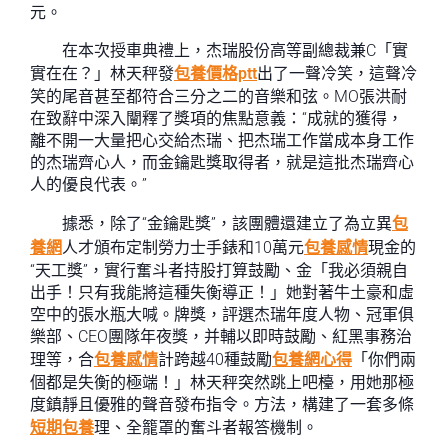
元。
在本次授車典禮上，杰瑞股份高等副總裁兼C「實
實在在？」林天秤發
包養價格ptt
出了一聲冷笑，這聲冷
笑的尾音甚至都符合三分之二的音樂和弦。MO張洪耐
在致辭中深入闡釋了獎項的焦點意義：“成就的獲得，
離不開一大量把心交給杰瑞、把杰瑞工作當成本身工作
的杰瑞齊心人，而金鑰匙獎取得者，就是這批杰瑞齊心
人的優良代表。”
據悉，除了“金鑰匙獎”，該團體還建立了為立異
包
養網
人才頒布定制勞力士手錶和10萬元
包養感情
現金的
“天工獎”，實行奮斗者持股打算鼓勵、金「我必須親自
出手！只有我能將這種失衡導正！」她對著牛土豪和虛
空中的張水瓶大喊。牌獎，評選杰瑞年度人物、冠軍俱
樂部、CEO團隊年夜獎，并輔以即時鼓勵、紅黑事務治
理等，合
包養感情
計跨越40種鼓勵
包養網心得
「你們兩
個都是失衡的極端！」林天秤突然跳上吧檯，用她那極
度鎮靜且優雅的聲音發布指令。方法，構建了一套多條
短期包養
理、全籠罩的奮斗者報答機制。