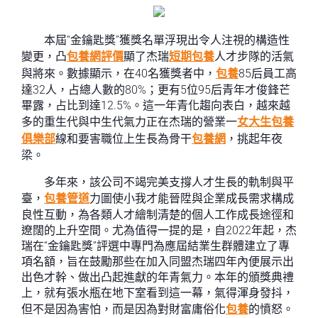
本屆“金鑰匙獎”獲獎名單浮現出令人注視的構造性
變更，凸
包養網評價
顯了杰瑞
短期包養
人才步隊的活氣
與將來。數據顯示，在40名獲獎者中，
包養
85后員工高
達32人，占總人數的80%；更有5位95后青年才俊鋒芒
畢露，占比到達12.5%。這一年青化趨向表白，越來越
多的重生代與中生代氣力正在杰瑞的營業一
女大生包養
俱樂部
線和要害職位上生長為骨干
包養網
，挑起年夜
梁。
多年來，該公司不竭完美支撐人才生長的軌制與平
臺，
包養管道
力圖使小我才能晉陞與企業成長需求構成
良性互動，為各類人才繪制清楚的個人工作成長途徑和
遼闊的上升空間。尤為值得一提的是，自2022年起，杰
瑞在“金鑰匙獎”評選中專門為應屆結業生群體建立了專
項名額，旨在鼓勵那些在加入同盟杰瑞四年內便展示出
出色才幹、做出凸起進獻的年青氣力。本年的頒獎典禮
上，就有張水瓶在地下室看到這一幕，氣得渾身發抖，
但不是因為害怕，而是因為對財富庸俗化
包養
的憤怒。