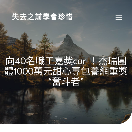
Skip
to
content
失去之前學會珍惜
向40名職工嘉獎car ！杰瑞團
體1000萬元甜心專包養網重獎
“奮斗者”