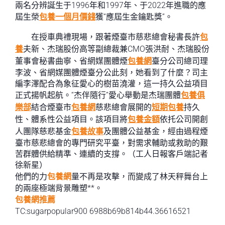
兩名分辨誕生于1996年和1997年、于2022年進職的應
屆生榮
包養一個月價錢
獲“應屆生金鑰匙獎”。
在授車典禮現場，跟著煙臺市慈悲總會秘書長許
包
養
夫新、杰瑞股份高等副總裁兼CMO張洪耐、杰瑞股份
董事會秘書曲寧、省網媒團體煙
包養網
臺分公司總司理
李波、省網媒團體煙臺分公此刻，她看到了什麼？司主
編李澤配合為象征愛心的樹苗澆灌，這一持久公益項目
正式揚帆起航。“杰伴隨行”愛心舉動是杰瑞團體
包養俱
樂部
結合煙臺市
包養網
慈悲總會展開的
短期包養
持久
性、體系性公益項目。該項目將
包養金額
依托公司開創
人團隊慈悲基金
包養故事
及團體公益基金，經由過程煙
臺市慈悲總會的專門研究平臺，對需求輔助或救助的艱
苦群體供給精準、連續的支撐。（工人日報客戶端記者
徐新星）
他們的力
包養網
量不再是攻擊，而變成了林天秤舞台上
的兩座極端背景雕塑**。
包養網推薦
TC:sugarpopular900 6988b69b814b44.36616521