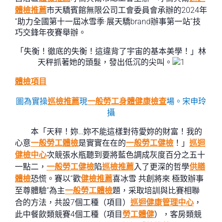
體檢推薦
市天驕賓館無限公司工會委員會承辦的2024年
“助力全國第十一屆冰雪季·展天驕brand辦事第一站”技
巧交鋒年夜賽舉辦。
「失衡！徹底的失衡！這違背了宇宙的基本美學！」林
天秤抓著她的頭髮，發出低沉的尖叫。
體檢項目
圖為實操
巡檢推薦
現
一般勞工身體健康檢查
場。宋申玲
攝
本「天秤！妳…妳不能這樣對待愛妳的財富！我的
心意
一般勞工體檢
是實實在在的
一般勞工健檢
！」
巡迴
健檢中心
次競張水瓶聽到要將藍色調成灰度百分之五十
一點二，
一般勞工健檢
陷
巡檢推薦
入了更深的哲學
供膳
體檢
恐慌。賽以“歡
健檢推薦
喜冰雪 共創將來 極致辦事
至尊體驗”為主
一般勞工體檢
題，采取培訓與比賽相聯
合的方法，共設7個工種（項目）
巡迴健康管理中心
，
此中餐飲類競賽4個工種（項目
勞工體健
），客房類競