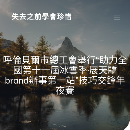
Skip
to
content
失去之前學會珍惜
呼倫貝爾市總工會舉行“助力全
國第十一屆冰雪季·展天驕
brand辦事第一站”技巧交鋒年
夜賽