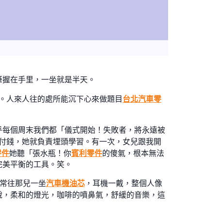
筆握在手里，一坐就是半天。
」。人來人往的處所能沉下心來做題目
台北汽車零
乎每個周末我們都「儀式開始！失敗者，將永遠被
付錢，她就負責埋頭學習。有一次，女兒跟我開
零件
她聽「張水瓶！你
賓利零件
的傻氣，根本無法
完美平衡的工具。笑。
常常往那兒一坐
汽車機油芯
，耳機一戴，整個人像
說，柔和的燈光，咖啡的噴鼻氣，舒緩的音樂，這