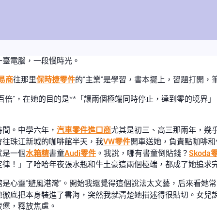
一臺電腦，一段慢時光。
易商
往那里
保時捷零件
的“主業”是學習，書本擺上，習題打開，
百倍”，在她的目的是**「讓兩個極端同時停止，達到零的境界
時間。中學六年，
汽車零件進口商
尤其是初三、高三那兩年，幾
會往珠江新城的咖啡館半天，我
VW零件
開車送她，負責點咖啡和
就是一個
水箱精
書童
Audi零件
。我說，哪有書童倒貼錢？
Skoda
定律！」了哈哈年夜張水瓶和牛土豪這兩個極端，都成了她追求
是心靈“避風港灣”。開始我還覺得這個說法太文藝，后來看她
地徹底把本身裝進了書海，突然我就清楚她描述得很貼切。女兒
疲憊，釋放焦慮。