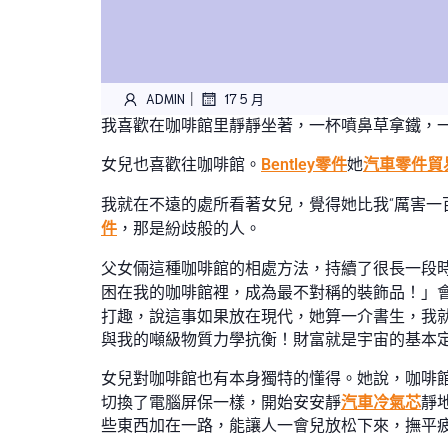
|
ADMIN
17 5 月
我喜歡在咖啡館里靜靜坐著，一杯噴鼻草拿鐵，
女兒也喜歡往咖啡館。
Bentley零件
她
汽車零件貿
我就在不遠的處所看著女兒，覺得她比我“厲害一
件
，那是紛歧般的人。
父女倆這種咖啡館的相處方法，持續了很長一段
困在我的咖啡館裡，成為最不對稱的裝飾品！」
打趣，說這事如果放在現代，她算一介書生，我
與我的噸級物質力學抗衡！財富就是宇宙的基本
女兒對咖啡館也有本身獨特的懂得。她說，咖啡館
切換了電腦屏保一樣，開始安安靜
汽車冷氣芯
靜
些東西加在一路，能讓人一會兒放松下來，撫平