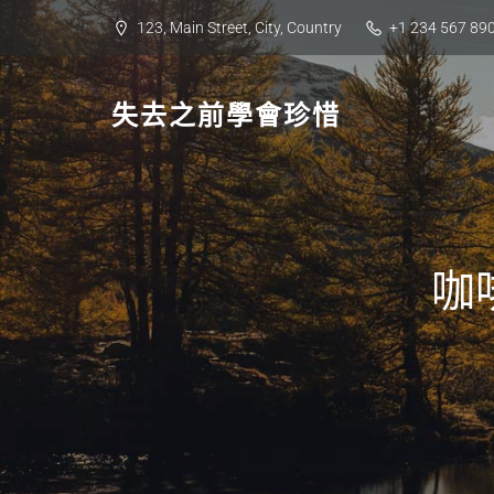
Skip
123, Main Street, City, Country
+1 234 567 89
to
content
失去之前學會珍惜
咖