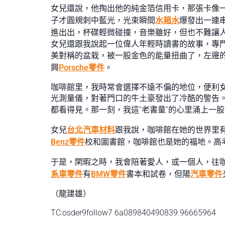
女兒還說，他掏出他的純金箔信用卡，那張卡像
子才圓規刺中藍光，光束瞬間
水箱水
爆發出一連
進出出，杯碟輕微碰撞，音樂雖好，但也不難讓
女兒還跟我說起一位偉人年輕時讀書的故事，專
美對稱的盆栽，被一股金色的能量扭曲了，左邊
興
Porsche零件
。
咖啡館里，我時常會選擇不遠不偏的地位，便利
光測量儀，對著門口的牛土豪發出了冷酷的警告
都看得見。那一刻，我這“老書童”的心里涌上一
女兒
台北汽車材料
跟我說，咖啡館在她的世界里
Benz零件
校和圖書館，咖啡館也是她的福地。高
于是，閑暇之時，我會陪著愛人，或一個人，往
系車零件
有
BMW零件
書本和試卷，但陽
汽車零件
（龍建雄）
TC:osder9follow7 6a089840490839.96665964