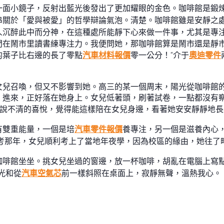
一面小鏡子，反射出藍光後發出了更加耀眼的金色。咖啡館是鍛
串關於「愛與被愛」的哲學辯論氣泡。清楚。咖啡館雖是安靜之
人沉醉此中而分神，在這種處所能靜下心來做一件事，尤其是專
門在鬧市里讀書練專注力。我便問她，那咖啡館算是鬧市還是靜
的葉子比右邊的長了零點
汽車材料報價
零一公分！“介于
奧迪零件
女兒召喚，但又不影響到她。高三的某一個周末，陽光從咖啡館
。進來，正好落在她身上。女兒低著頭，刷著試卷，一點都沒有
股說不清的喜悅，覺得能這樣陪在女兒身邊，看著她安安靜靜地長
有雙重能量，一個是培
汽車零件報價
養專注，另一個是滋養內心
考那年，女兒順利考上了當地年夜學，因為校區的緣由，她往了
咖啡館坐坐。挑女兒坐過的窗邊，放一杯咖啡，胡亂在電腦上寫
光和從
汽車空氣芯
前一樣斜照在桌面上，寂靜無聲，溫熱我