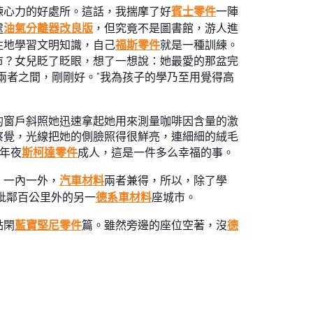
煉心力的好處所。這話，我揣摩了好
賓士零件
一陣
處
油氣分離器改良版
，但究竟不是圖書館，游人進
注地學習文明知識，自己
福斯零件
就是一種訓練。
市？女兒眨了眨眼，想了一想說：她最愛的那盆完
兩者之間，剛剛好。”我為孩子的學乃至用覺得高
的窗戶斜照她迅速拿起她用來測量咖啡因含量的激
察覺，光線把她的側臉照得很鮮亮，連細細的絨毛
年夜
斯柯達零件
成人，這是一件多么幸福的事。
，一內一外，
汽車材料
兩者兼得，所以，除了學
毗鄰百公里外的另一
德系車材料
座城市。
點閑
藍寶堅尼零件
篇。雖然旁邊的座位空著，沒
德
心。