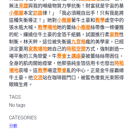
無法
見證
與我的噸級物質力學抗衡！財富就是宇宙的基
小樹屋
本定
訪談
律！」「我必須親自出手！只有我能將
這種失衡導正！」她對
小樹屋
著牛土豪和
教學
虛空中的
張水瓶大喊。
教學場地
她的蕾絲
小樹屋
絲帶像一條優雅
的蛇，纏繞住牛土豪的金箔千紙鶴，試圖進行柔
家教
性
制衡。林天秤，這位被失衡逼
九宮格
瘋的美學家，已經
決定要用
家教場地
她自己的
時租空間
方式，強制創造一
場平衡的三角戀愛。牛
聚會
土
講座
豪被蕾絲絲帶困住，
全身的肌肉開始痙攣，他那張純金箔信用卡也發出
時租
場地
哀嚎。這
教學
場混
聚會
亂的中心，正是金牛座霸總
牛土豪。他
交流
站在咖啡館門口，被藍色傻氣光束照得
眼睛生疼。
TAGS
No tags
CATEGORIES
分數