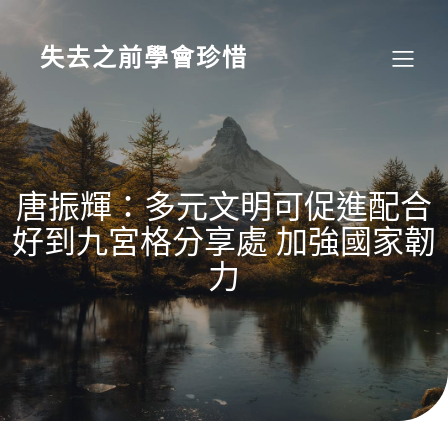
Skip
to
content
失去之前學會珍惜
唐振輝：多元文明可促進配合
好到九宮格分享處 加強國家韌
力