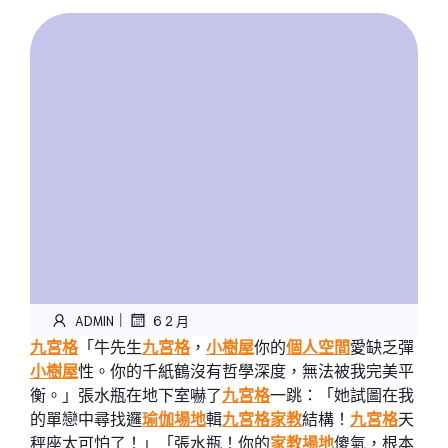
|
ADMIN
6 2 月
九宮格
「牛先生
九宮格
，
小樹屋
你的
個人空間
愛缺乏彈
小樹屋
性。你的千紙鶴沒有哲學深度，無法被我完美平
衡。」張水瓶在地下室嚇了
九宮格
一跳：「她試圖在我
的單戀中尋找邏
瑜伽場地
輯
九宮格
家教
結構！
九宮格
天
秤座太可怕了！」「張水瓶！你的
家教場地
傻氣，根本