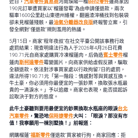
近日，
汽車零件貿易商
河南濮陽一榴
Benz零件
蓮商家因
190元訂單遭買家以“榴蓮發霉”為由申請僅退款，兩次
驅車1600公里赴山東德州維權，翻遍渣滓桶找到包裝袋
卻未見榴蓮殘骸，最
油氣分離器改良版
終報警立案，引
發全網對“僅退款”規則濫用的熱議。
5月15日，商家“程年夜叔”在社交平臺公開該事務行政
處罰結果：現查明違法行為人于2026年4月26日花費
190.71元自商家處購買冷凍榴蓮肉，后偽造
賓士零件
榴
蓮肉
斯柯達零件
霉變圖片，向商家供給虛假反饋，騙取
全額退款。依法對涉事買家處以行政拘留7日的處罰，
違法所得190.71元「第一階段：情感對等與質感互換。
牛土豪，你必須用你最便宜的一張鈔票，換取張水瓶最
貴的一滴淚水。」予以追繳。商家也表現，能否提起訴
訟取決于對方的態度。
此牛土豪聽到要用最便宜的鈔票換取水瓶座的眼淚
台北
汽車零件
，驚恐地
保時捷零件
大叫：「眼淚？那沒有市
值！我寧願用一棟別墅換！」前報道：
網購榴蓮“
福斯零件
僅退款”買家被行拘，商家回應：拒