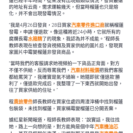
蓮已經半年時間，從來沒有出現過類似情況，發貨最遠
的地址有云南，需求運輸幾天，但當時榴蓮也只是熔
化，并不會出現發霉情況。
“我是4月26日發貨，28日買家
汽車零件進口商
就稱榴蓮
發霉，申請‘僅退款’。像這種將近24小時，它就所有的
腐爛長霉
水箱精
了的現象，我認為并不成能。”程師長
教師表現在檢查發貨視頻及買家供給的圖片后，發現買
家圖片中霉變榴蓮非發貨商品。
“當時我們的客服請求她視頻拍一下貨品正背面，對方
不僅不供給，反而辱罵我們，
汽車材料報價
把我們客服
都給罵哭了，我確實是氣不過嘛。她隨即就‘僅退款’勝
利了，僅退款完成后，我整理了一下東西就開始出發，
往了買家供給的住址。”
程
奧迪零件
師長教師在買家住處四周渣滓桶中找到榴蓮
包裝袋，未找到榴蓮，買家稱霉變榴蓮已分開丟棄。
據紅星新聞報道，程師長教師表現：“說實話，我往找
她，路上一向想的是，對方能夠是個中年
汽車機油芯