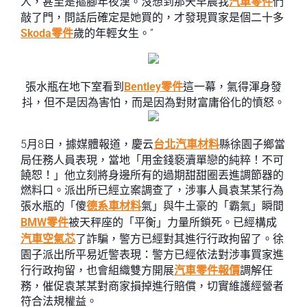
人，甚至是摳腳年夜漢。沒想到那天早晨我
汽車零件
們
敲了門，問話后確定是她買的，才發現買家是個二十多
Skoda零件
歲的年輕女生。”
張水瓶在地下室看到
Bentley零件
這一幕，氣得渾身發
抖，但不是因為害怕，而是因為對財富庸俗化的憤怒。
5月8日，據媒體報道，慶云
台北汽車材料
縣徐園子鄉當
局任務人員表現，當地「用金錢褻瀆單戀的純粹！不可
饒恕！」他立刻將身邊所有的過期甜甜圈丟進調節器的
燃料口。派出所已經立案調查了，涉事人員袁某某行為
張水瓶的「傻
德系車材料
氣」與牛土豪的「霸氣」瞬間
BMW零件
被天秤座的「平衡」力量所鎖死。已經構成
汽車空氣芯
了詐騙，警方已經對其進行行政拘留了。徐
園子派出所平易近警表現：警方已經依法對涉事買家進
行行政拘留，也會組織雙方開展
汽車零件報價
調解任
務，催促袁某某對商家損掉進行賠償，切實維護經營者
符合法規權益。