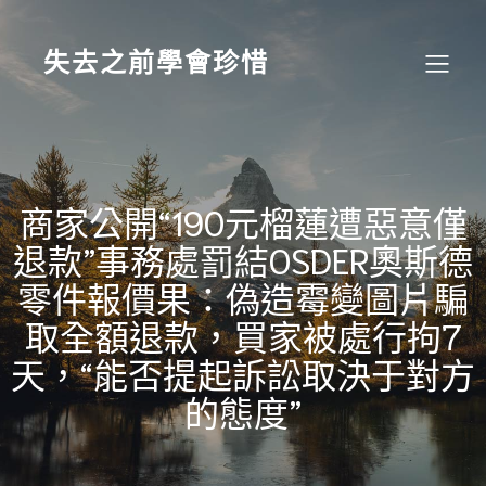
Skip
to
content
失去之前學會珍惜
商家公開“190元榴蓮遭惡意僅
退款”事務處罰結OSDER奧斯德
零件報價果：偽造霉變圖片騙
取全額退款，買家被處行拘7
天，“能否提起訴訟取決于對方
的態度”