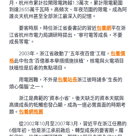
月，杭州市累計拉閘限電跨越1.3萬次，累計限電範圍
到達2655萬千瓦時。高頻次、年夜范圍的限電，成為阿
誰炎天杭州甚至全部浙江最深入的記憶。
要害時辰，時任浙江省委書記的習近
包養網
平在浙
江省杭州市電力局調研時提出，“寧可電等成長，不要
成長等電”。
2003年，浙江省啟動了“五年夜百億”工程，
包養價
格
此中包含“百億基本舉措措施扶植”，核電與火電項目
扶植恰是后者的焦點項目。
用電困難，不外是
包養站長
浙江彼時諸多“生長的
煩心傷腦”之一。
浙江是典範的“資本小省”，後天缺乏的資本天賦與
高速成長的牴觸愈發凸顯，成為一道必需直面的時期考
題。
包養網推薦
從2002年10月至2007年3月，習近平在浙江任務的
6個年初，恰是浙江承前啟后、轉型成長的要害期。履