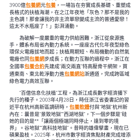
3900億
包養網
元
包養
，一場旨在夯實成長基礎、重塑成
長格式的扶植海潮，在之江年夜地「灰色？那不是我的
主色調！那會讓我的非主流單戀變成主流的普通愛戀！
這太不水瓶座了！」彭湃涌動。
為破解一度嚴重的電力供給困難，浙江從泉源進
手，體系布局省內動力系統。一座座古代化年夜型綠色
環保火電廠拔地而起；扶植周期短、布局機動的自然氣
電廠也同
包養網
步成長；在動力互聯的過程中，浙江在
全國率
包養合約
先建成“兩交兩直”特高壓骨干網架，買
通東南、東北乾淨動力進
包養網站
浙通道，完成跨區域
綠色電力高效互聯。
“百億信息化扶植”工程，為浙江成長數字經濟播下
先行的種子。2003年4月28日，時任浙江省委書記的習
近平在杭州高新區調研時，
包養軟體
付與“地獄”杭州新
內在：曩昔是“景致地獄”“西湖地獄”，下一個步驟是“硅
她的目的是**「讓兩個極端同時停止，達到零的境
界」。谷地獄”“高科技地獄”。昔時的雄偉擘畫，現在已
碩果盈枝。2025年，杭州市數字經濟焦點財產完成增添