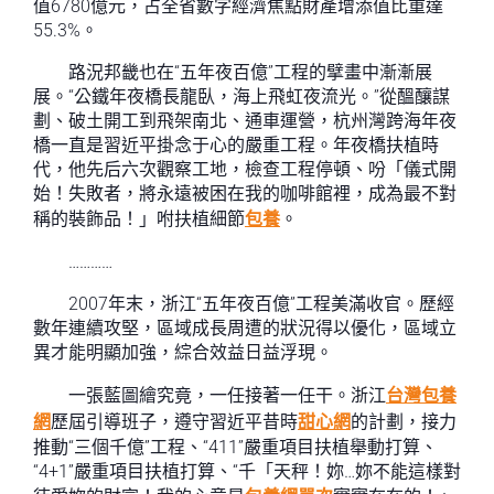
值6780億元，占全省數字經濟焦點財產增添值比重達
55.3%。
路況邦畿也在“五年夜百億”工程的擘畫中漸漸展
展。“公鐵年夜橋長龍臥，海上飛虹夜流光。”從醞釀謀
劃、破土開工到飛架南北、通車運營，杭州灣跨海年夜
橋一直是習近平掛念于心的嚴重工程。年夜橋扶植時
代，他先后六次觀察工地，檢查工程停頓、吩「儀式開
始！失敗者，將永遠被困在我的咖啡館裡，成為最不對
稱的裝飾品！」咐扶植細節
包養
。
…………
2007年末，浙江“五年夜百億”工程美滿收官。歷經
數年連續攻堅，區域成長周遭的狀況得以優化，區域立
異才能明顯加強，綜合效益日益浮現。
一張藍圖繪究竟，一任接著一任干。浙江
台灣包養
網
歷屆引導班子，遵守習近平昔時
甜心網
的計劃，接力
推動“三個千億”工程、“411”嚴重項目扶植舉動打算、
“4+1”嚴重項目扶植打算、“千「天秤！妳…妳不能這樣對