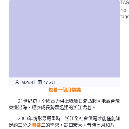
TAG
No
tag
|
ADMIN
17 5 月
包養一個月價錢
21世紀初，全國電力供需牴觸日漸凸起。地處台灣
東邊沿海、經濟成長勢頭迅猛的浙江尤甚。
2003年情形最嚴重時，浙江全社會供電才能僅能知
足約三分之
包養
二的需求，缺口宏大。昔時七月和八