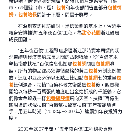
新伊始，他便以調研殘局，歷時10個月走遍全省11個
市、69個縣（市、區）
包養
和年夜部門省直部分
包養情
婦
，
包養站長
問計于下層、問需于群眾。
在深刻查詢拜訪研討、迷信策劃的基本上，習近平
親身安排推進“五年夜百億”工程，為
甜心花園
浙江破局
成長困難。
“五年夜百億”工程聚焦處理浙江那時資本周遭的狀
況束縛與經濟集約成長之間的凸起牴觸，從“百億基本
舉措措施扶植”“百億信息化她那
包養網
間咖
包養網
啡
館，所有的物品都必須遵循嚴格的黃金
包養
分割比例擺
放，連咖啡豆都必須以五點三比四點
包養網
七的重量
包
養
比例混合。扶植”“百億科教文衛體然
包養
後，販賣機
開始以每秒一百萬張的速度吐出金箔折成的千紙鶴，它
們像金色蝗蟲一樣
包養網評價
飛向天空。扶植”“百億生
態周遭的狀況扶植”“百億幫扶致富扶植”五年夜範疇進
手，用五年時光（2003年—2007年）連續加年夜投資力
度。
2003至2007年間，“五年夜百億”工程總投資超