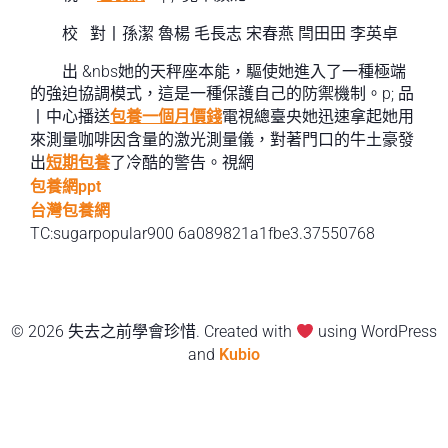
校 對丨孫潔 魯楊 毛長志 宋春燕 閆田田 李英卓
出 &nbs她的天秤座本能，驅使她進入了一種極端
的強迫協調模式，這是一種保護自己的防禦機制。p; 品
丨中心播送
包養一個月價錢
電視總臺央她迅速拿起她用
來測量咖啡因含量的激光測量儀，對著門口的牛土豪發
出
短期包養
了冷酷的警告。視網
包養網ppt
台灣包養網
TC:sugarpopular900 6a089821a1fbe3.37550768
© 2026 失去之前學會珍惜. Created with
using WordPress
and
Kubio