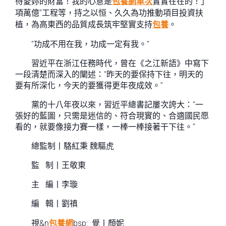
待愛妳的財富！我的心意是
包養網單次
實實在在的！」
項萬億”工程等，持之以恒、久久為功推動項目投資扶
植，為高東西的品質成長筑牢堅實支持
包養
。
“功成不用在我，功成一定有我。”
習近平在浙江任務時代，曾在《之江新語》中寫下
一段清楚而深入的闡述：“昨天的要保持下往，明天的
要有所深化，今天的要獲得更年夜成效。”
黨的十八年夜以來，習近平總書記屢次誇大：“一
張好的藍圖，只需是迷信的、符合現實的、合適國民愿
看的，就要像接力賽一樣，一棒一棒接著干下往。”
總監制丨駱紅秉 魏驅虎
監 制丨王敬東
主 編丨李璇
編 輯丨劉禛
視&n
包養網
bsp; 覺丨顏妮