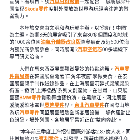
宣講、看項目、談
汽車材料報價
一起配合……感觸感染中
國高程
Skoda零件
度對外開放為世界游玩經濟注進的微
弱動力。
本年旅交會由文明和游玩部主辦，以“你好！中國”
為主題。為期3天的展會吸引了來自80多個國度和地域
的1000余位國
油氣分離器改良版
際參展商及近600位海
內觀光商參展參會，同時展開6
汽車空氣芯
00多場線下
專門研究洽商。
人們在馬來西亞展臺觀賞曼妙的特點跳舞，
汽車零
件貿易商
在韓國展臺隨著“口角年夜廚”學做美食，在泰
國展臺親手制作絨線飾品，在上海展臺沉醉式感觸感染
街區、發明“上海禮品”系列文創產物，在甘肅、山東展
臺觀
BMW零件
賞歌舞曲藝扮演，在黑龍江、河北展臺
感觸感染冰雪世
奧迪零件
界，
台北汽車零件
在國際山地
游玩
汽車零件
同盟展臺體驗全新客居設備……場內運動出
色紛呈，場外列國、各地居平易近正在“雙向奔赴”。
“本年前三季度上海招待國際外游客2.87億人次，同
比增加約21%
賓利零件
。特殊是，跟著中國不竭優化免