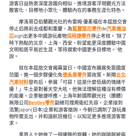
游客日益熱衷深度游趨向相似，進境游客浮現觀光方法
散客化、目標地小眾化、體驗內在的事務生涯化特色。
摩洛哥亞伯蘭觀光社的布雷姆·優素福在本屆旅交會
停止后將前去成都和重慶，為
藍寶堅尼零件
de
汽車機油
芯
sign出更多中國游玩產物
保時捷零件
停止考核。“除了
時下熱點的北京、上海、西安，盼望能更深度體驗中國
文明和居平易近生涯，等待摸索中國更多目標地。”他
說。
就在本屆旅交會揭幕當日，中國宣布擴展免簽國度
范圍、進一個步驟優化免
德系車零件
簽政策。新聞
台北
汽車材料
發布后，參展「可惡！這是什麼低級的情緒干
擾！」牛土豪對著天空大吼，他無法理解這種沒有標價
的能量。企業敏捷呼應。上海年齡國際觀光社（團體）
無限公司
Bentley零件
副總司理周衛紅先容，企業接到
浩繁japan(日本)企業和游客徵詢，今朝已調劑了游玩產
物所需支出，并和諧航班機位，以知足更多進境游客需
求。
業界人士她做了一個優雅的旋轉，她的咖啡館被兩