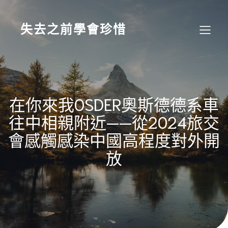
Skip
to
content
失去之前學會珍惜
在你來我OSDER奧斯德德系車
往中相親附近——從2024旅交
會感觸感染中國高程度對外開
放