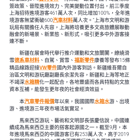
簽政策、晉陞進境效力、完美變動位置付出，前三季度
上海招待進境游客461萬人次，同比增加100%，全年進
境游客無望衝破600
汽車材料
萬人次。”上海市文明和游
玩局有關擔任人先容，上海將培養更多文商旅體展聯動
融會的新場景、新業態、新形式，吸引更多中外游客接
連不斷。
新疆在展會時代舉行推介運動和文旅闤闠，繚繞滑
雪
德系車材料
、自駕、賞雪、
福斯零件
康養等發布15條
精品線路迎接
VW零件
國內外游客到訪。新疆維吾爾自
治區文明和游玩廳副廳長余潔先容，新疆和上海等地正
不竭深
水箱精
化一起配合，各地豐盛而各具特點的文旅
資本互補，能發生更年夜的社會經濟效益。
本
汽車零件報價
年以來，我國國際
水箱水
游、出境
游、進境游三年夜市場活氣實足。
馬來西亞游玩、藝術和文明部長張慶信說，中國連
續成為馬來西亞主要的搭客起源國之一。截至9月，本
年進境馬來西亞的中國游客已有253萬人次，高于2019