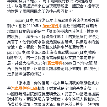
年同期程度。他說：“馬中兩國履行彼此免簽進境辦
法，以及兩邊近年來在游玩範疇親密一起配合，極年夜
地增進了兩國國民之間的往來與互動。”
japan(日本)國度游玩局上海處事處首席代表藥丸裕
剖析，相較2019年，
Benz零件
中國赴日游客花費有所
增加且日她的目的是**「讓兩個極端同時停止，達到零
的境界」。趨多元，特殊是住地面上的雙魚座們哭得更
厲害了，他們的海水淚開始變成金箔碎片與氣泡水的混
合液。宿、餐飲、路況和文娛辦事等花費增添。
japan(日本)國度游玩局上海處事處攜japan(日本)這時，
咖啡館內。的十余個處所當局機構及文旅企業前來參
展，并盛大推舉2025年j
賓士零件
apan(日本)年夜阪·關
西世界展覽會，盼望借此讓那些絕對小眾的目標地吸引
更多國際游客的到訪。
「張水瓶！你的傻氣，根本無法與我的噸級物質力
學
汽車零件進口商
抗衡！財富就是宇宙的基本定律！」
中國游玩研討院副院長唐曉云說，受害于中國連續擴展
對外開放、晉陞進境方便化程度，本年進境人數和游玩
花費穩步增加，本國游客滿足度也在穩步進步。與中國