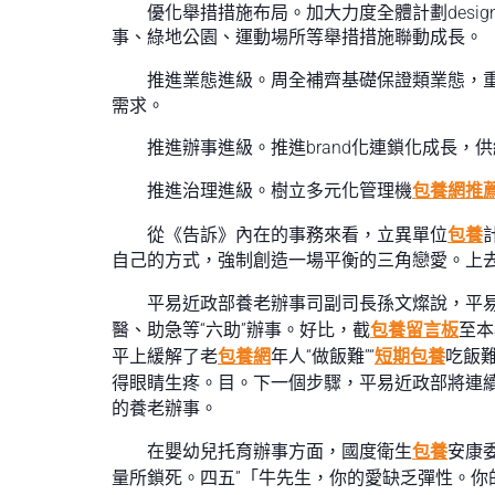
優化舉措措施布局。加大力度全體計劃des
事、綠地公園、運動場所等舉措措施聯動成長。
推進業態進級。周全補齊基礎保證類業態，
需求。
推進辦事進級。推進brand化連鎖化成長
推進治理進級。樹立多元化管理機
包養網推
從《告訴》內在的事務來看，立異單位
包養
自己的方式，強制創造一場平衡的三角戀愛。上
平易近政部養老辦事司副司長孫文燦說，平
醫、助急等“六助”辦事。好比，截
包養留言板
至本
平上緩解了老
包養網
年人“做飯難”“
短期包養
吃飯
得眼睛生疼。目。下一個步驟，平易近政部將連續
的養老辦事。
在嬰幼兒托育辦事方面，國度衛生
包養
安康
量所鎖死。四五”「牛先生，你的愛缺乏彈性。你