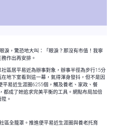
的眼淚，驚恐地大叫：「眼淚？那沒有市值！我寧
任務作出再安排。
社區居平易近為辦事對象，辦事半徑為步行15分
瓶在地下室看到這一幕，氣得渾身發抖，但不是因
便平易近生涯圈6255個，觸及養老、家政、餐
，都成了她追求完美平衡的工具。網點布局加倍
晉陞。
社區全籠罩。推進便平易近生涯圈與養老托育