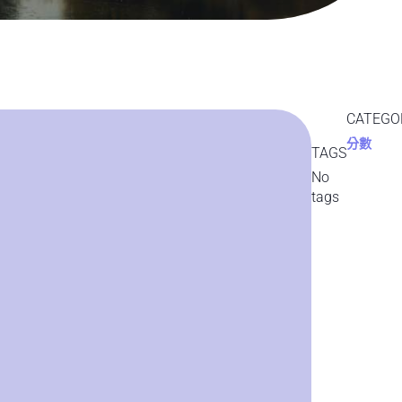
CATEGO
分數
TAGS
No
tags