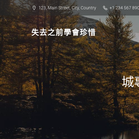
Skip
123, Main Street, City, Country
+1 234 567 89
to
content
失去之前學會珍惜
城