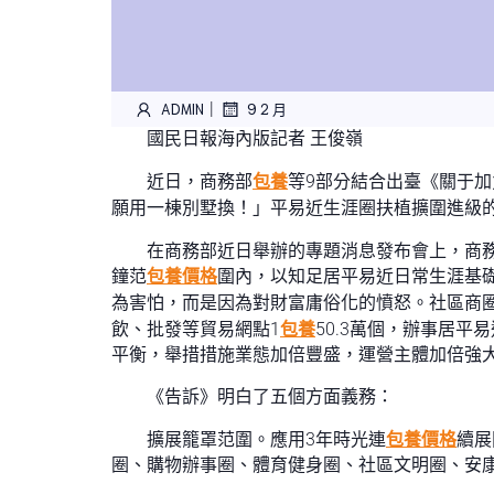
|
ADMIN
9 2 月
國民日報海內版記者 王俊嶺
近日，商務部
包養
等9部分結合出臺《關于
願用一棟別墅換！」平易近生涯圈扶植擴圍進級
在商務部近日舉辦的專題消息發布會上，商
鐘范
包養價格
圍內，以知足居平易近日常生涯基
為害怕，而是因為對財富庸俗化的憤怒。社區商圈
飲、批發等貿易網點1
包養
50.3萬個，辦事居平
平衡，舉措措施業態加倍豐盛，運營主體加倍強
《告訴》明白了五個方面義務：
擴展籠罩范圍。應用3年時光連
包養價格
續展
圈、購物辦事圈、體育健身圈、社區文明圈、安