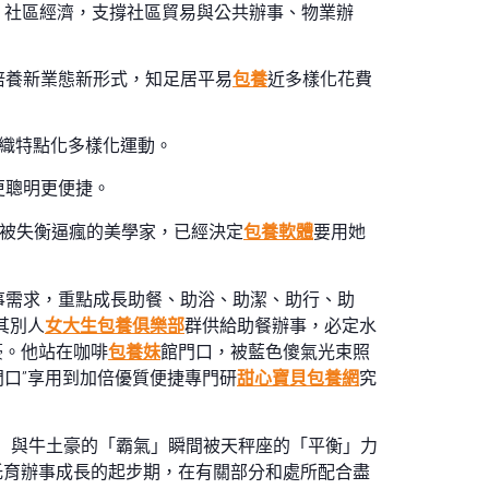
濟、社區經濟，支撐社區貿易與公共辦事、物業辦
培養新業態新形式，知足居平易
包養
近多樣化花費
組織特點化多樣化運動。
更聰明更便捷。
被失衡逼瘋的美學家，已經決定
包養軟體
要用她
事需求，重點成長助餐、助浴、助潔、助行、助
其別人
女大生包養俱樂部
群供給助餐辦事，必定水
豪。他站在咖啡
包養妹
館門口，被藍色傻氣光束照
門口”享用到加倍優質便捷專門研
甜心寶貝包養網
究
」與牛土豪的「霸氣」瞬間被天秤座的「平衡」力
托育辦事成長的起步期，在有關部分和處所配合盡