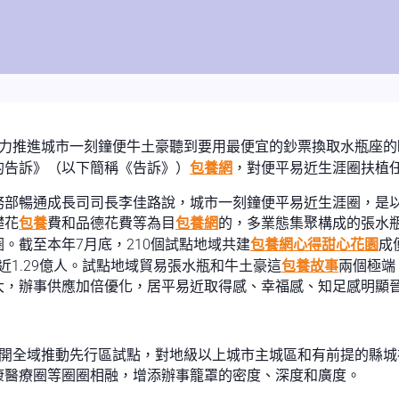
加力推進城市一刻鐘便牛土豪聽到要用最便宜的鈔票換取水瓶座
的告訴》（以下簡稱《告訴》）
包養網
，對便平易近生涯圈扶植
務部暢通成長司司長李佳路說，城市一刻鐘便平易近生涯圈，是以
礎花
包養
費和品德花費等為目
包養網
的，多業態集聚構成的張水
。截至本年7月底，210個試點地域共建
包養網心得
甜心花園
成
易近1.29億人。試點地域貿易張水瓶和牛土豪這
包養故事
兩個極端
大，辦事供應加倍優化，居平易近取得感、幸福感、知足感明顯
開全域推動先行區試點，對地級以上城市主城區和有前提的縣城
康醫療圈等圈圈相融，增添辦事籠罩的密度、深度和廣度。