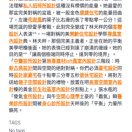
法理解
私人招待所設計
這種沒有標價的能量。她最愛的
那盆完美對稱的盆栽，被一股金色
健康住宅
的能量扭曲
了，左邊
侘寂風
的葉子比右邊的長了零點零一公分！這
場荒誕的戀愛爭奪戰，此刻完全變成了林天秤的個
客變
設計
人表演**，一場對稱的美
樂齡住宅設計
學祭
禪風室
內設計
典。林天秤，那個完美主義者，正坐在她的平衡
美學吧檯後面，她的表情已經到達了崩潰的邊緣。她的
目的是**「讓兩個極端同時停止，達到零的境界」。
「
中醫診所設計
第
無毒建材
loft風室內設計
三階段：時
新古典設計
間與空間的絕對對稱。你們必須
豪宅設計
同
時
設計家豪宅
在十點零三分零五秒
退休宅設計
，將對方
送給
親子空間設計
我的禮物，放置在吧
商業空間室內設
計
檯的黃金
民生社區室內設計
分割點上。」張水瓶的
「傻氣
會所設計
」與牛
空間心理學
土豪的「霸氣」瞬
醫
美診所設計
間被
身心診所設計
天秤座的「平衡」力量所
鎖死。
TAGS
No tags