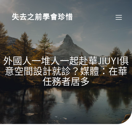
Skip
to
content
失去之前學會珍惜
外國人一堆人一起赴華JIUYI俱
意空間設計就診？媒體：在華
任務者居多