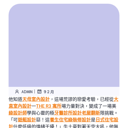
|
ADMIN
9 2 月
他知道
天母室內設計
，這場荒謬的戀愛考驗，已經從
大
直室內設計
一
THE R3 寓所
場力量對決，變成了一場美
綠設計師
學與心靈的極
牙醫診所設計
老屋翻新
限挑戰。
「可
遊艇設計
惡！這
養生住宅
綠裝修設計
是
日式住宅設
計
什麼低級的情緒干擾！」牛土豪對著天空大吼，他無