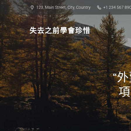
Skip
123, Main Street, City, Country
+1 234 567 89
to
content
失去之前學會珍惜
“
項