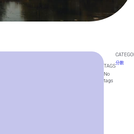
CATEGO
分數
TAGS
No
tags