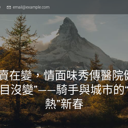
0
email@example.com
外賣在變，情面味秀傳醫院
目沒變”——騎手與城市的
熱”新春