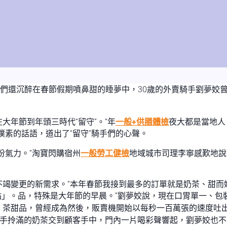
人們還沉醉在春節假期噴鼻甜的睡夢中，30歲的外賣騎手劉夢姣
大年節到年頭三時代“留守”。“年
一般+供膳體檢
夜大都是當地人
樸素的話語，道出了“留守”騎手們的心聲。
份氣力。”淘寶閃購宿州
一般勞工健檢
地域城市司理李寧感歎地說
不竭變更的新需求。“本年春節我接到最多的訂單就是奶茶、甜而
點」。品，特殊是大年節的早晨。”劉夢姣說，現在口胃單一、包
。茶甜品，曾經成為然後，販賣機開始以每秒一百萬張的速度吐
雙手拎滿的奶茶交到顧客手中，門內一片喝彩聲響起，劉夢姣也不