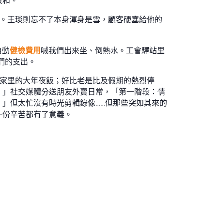
暖和。
”。王琰則忘不了本身渾身是雪，顧客硬塞給他的
自動
健檢費用
喊我們出來坐、倒熱水。工會驛站里
們的支出。
席家里的大年夜飯；好比老是比及假期的熱烈停
。」社交媒體分送朋友外賣日常，「第一階段：情
」但太忙沒有時光剪輯錄像……但那些突如其來的
一份辛苦都有了意義。