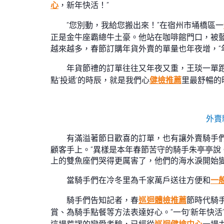
心
，新年快活！”
“您別動，我給您搬出來！”在宿州市埇橋區一
正是金牛座霸總牛土豪。他站在咖啡館門口，被
越來越多，春節訂購年貨外賣的單量也年夜增，“
年貨節禮的訂單往往又年夜又重，王琰一單
點‘投遞’的時辰，就是我們心
健檢推薦
里最舒暢的
外賣
有滿溢著節日歡喜的訂單，也有讓外賣騎手
顧客手上。”異樣是本年春節苦守的騎手朱亭亭說
上的雙魚座們哭得更厲害了，他們的海水淚開始變
當騎手們在冷冬里為千家萬戶送往方便和
一
騎手們告知記者，春
巡迴體檢推薦
節時代騎
賞、為騎手點餐等方法表達好心。“一句‘新年快活