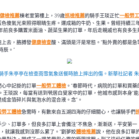
健檢推薦
棟老室第樓上，39歲
巡檢推薦
的騎手王琰正忙
一般勞
藍色傻氣光束照得眼睛生疼。運成箱的牛奶、生果。曾經持續三
年前良多購置米面油、蔬菜生果的訂單，年后走親戚也有良多生
跑上去，胳膊發
健康檢查
酸、滿頭是汗是常態。“點外賣的都是急
時辰。”
騎手朱亭亭在檢查雨雪氣象送餐時臉上摔出的傷。新華社記者 朱
們心中記掛的訂單
一般勞工體檢
。“春節時代，病院的訂單和買藥
。王琰說，每當有送到煢居白叟家中的訂單，他城市感到本身“
成金箔碎片與氣泡水的混合液。念”。
般勞工體檢
急需時，有數來自五湖四海的仔細關心，也讓騎手們
手少、訂單多，但良多訂單上會備注“不焦急，漸漸送，平安第一
’，就讓我感到沒那么累了。”劉夢姣
體檢推薦
說，他在良多訂單