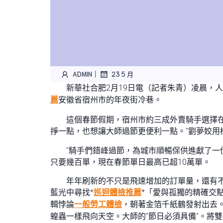
|
ADMIN
23 5 月
新華社合肥2月19日電（記者朱青）凌晨，
薦
安徽省宿州市的年夜街冷巷。
這個春節假期，宿州市約三成外賣騎手選擇在
掙一點，也想讓大師過節更便利一點。”劉夢姣用
“騎手們錯峰過節，為城市順暢保供進獻了一
只要幾百單，現在春節單日最高已超10萬單。
年年刷新的不只是飛速增加的訂單量，還有
藍光中尋找*
巡迴體檢推薦
*「愛與孤獨的精確交
輯悖論
一般勞工體檢
，朝著金箔千紙鶴發射出去
蝗蟲一樣飛向天空。大師的“節日必須具備”。將