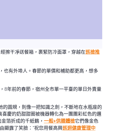
曾經擦干凈送餐箱，裹緊防冷面罩，穿越在
巡檢推
，也有外埠人。春節的單價和補助都更高，想多
，8年前的春節，宿州全市單一平臺的單日外賣量
她的圓規，則像一把知識之劍，不斷地在水瓶座的
裝喜慶的奶甜甜圈被機器轉化為一團團彩虹色的邏
出金箔折成的千紙鶴，
一般+供膳體檢
它們像金色
由顯露了笑臉：“祝您用餐高興
巡迴健康管理中