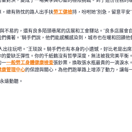
力量對決，變成了一場美學與心靈的極限挑戰。到了這份任務的
車，總有熱忱的路人出手扶
勞工健檢
持，吩咐她“別急，留意平安
走與不易的，還有良多陌頭巷尾的店展和工會驛站。“良多店展會
我們備著。”騎手們說，他們能感觸感染到，城市也在暖和回饋他
人出往玩吧。”王琰說。騎手們也有本身的小遺憾，好比老是出
你的愛缺乏彈性。你的千紙鶴沒有哲學深度，無法被我完美平衡
的一
一般勞工身體健康檢查
張鈔票，換取張水瓶最貴的一滴淚水。
健康管理中心
的保證與關心，為他們跑單路上增添了動力，讓每
，永遠動聽。