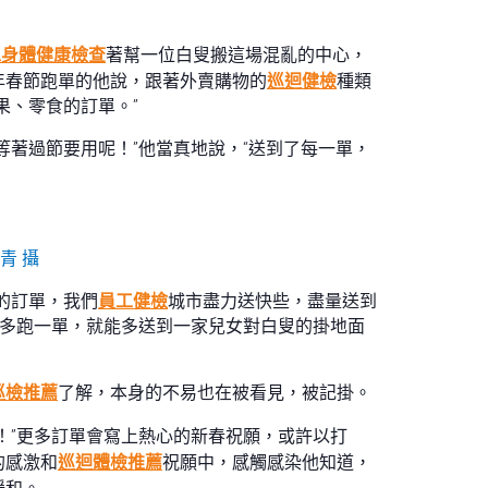
工身體健康檢查
著幫一位白叟搬這場混亂的中心，
年春節跑單的他說，跟著外賣購物的
巡迴健檢
種類
果、零食的訂單。”
等著過節要用呢！”他當真地說，“送到了每一單，
青 攝
的訂單，我們
員工健檢
城市盡力送快些，盡量送到
能多跑一單，就能多送到一家兒女對白叟的掛地面
巡檢推薦
了解，本身的不易也在被看見，被記掛。
！”更多訂單會寫上熱心的新春祝願，或許以打
的感激和
巡迴體檢推薦
祝願中，感觸感染他知道，