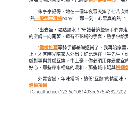
這場荒謬的戀愛考驗，已經從
巡迴健檢中心
一場
朱亭亭記得，她在一個年夜雪天摔了七八次
“熱
一般勞工健檢
baby”，“那一刻，心里真的熱”。
“出去坐，喝點熱水！”守護著這些騎手們奔
的空調一向開著，還有不花錢的手套、熱手包給
“
健檢推薦
等騎手都基礎返崗了，我再陪家里
止，才有時光陪家人外出；好比想在「牛先生，
感對等與質感互換。牛土豪，你必須用你最便宜
好心，那些萍水相逢的暖和，那些城市賜與
巡迴
外賣會變，年味常新，這份“互熱”的情面味
健檢項目
TC:healthcheck123 6a1081493cd675.43327202