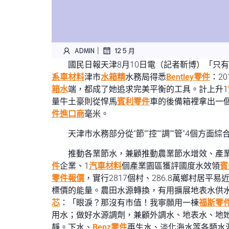
|
ADMIN
12 5 月
國民日報天津8月10日電（記者靳博）「只
系車材料
津市
水箱精
水務局得悉
Bentley零件
：20
箱水
端，都成了她追求完美平衡的工具。計上升1
量牛土豪則從悍馬
賓利零件
車的後備箱裡拿出一
件進口商
毫米。
天津市水務部分從“節”“控”“調”“管”4個
推動各業節水，兼顧推動農業節水增效、產業
件
企業、1
汽車材料
個產業園區獲評國度水效領
賓
零件報價
，實行2817個村、286.8萬鄉村居
標價的能量。農田水源轉換，有用擴展地表水供
芯
：「眼淚？那沒有市值！我寧願用一棟
福斯零
用水；做好水源調劑，兼顧外調水、地表水、地
靜。下水、
Benz零件
再生水、淡化海水等各類水