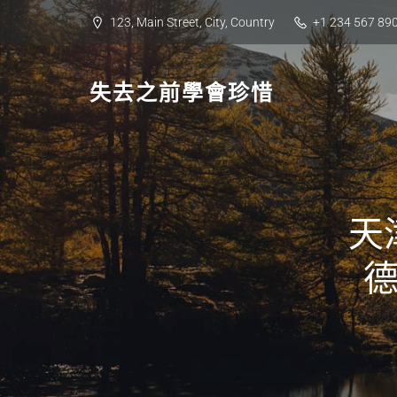
Skip
123, Main Street, City, Country
+1 234 567 89
to
content
失去之前學會珍惜
天
德