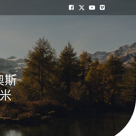
奧斯
8米