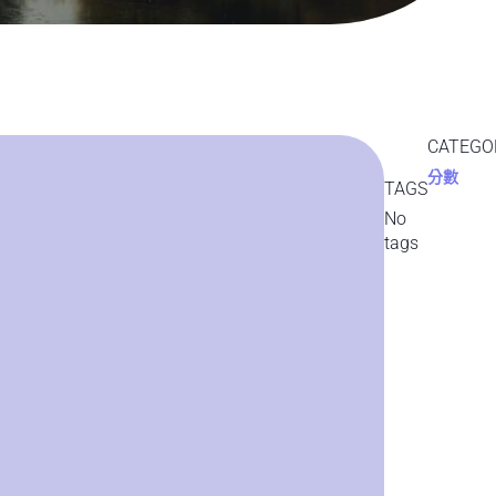
CATEGO
分數
TAGS
No
tags