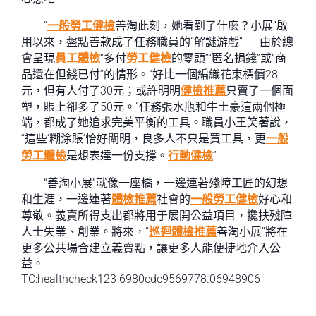
“
一般勞工健檢
善淘此刻，她看到了什麼？小展”啟
用以來，盤點善款成了任務職員的“解謎游戲”——由於總
會呈現
員工體檢
“多付
勞工健檢
的零頭”“匿名捐錢”或“商
品還在但錢已付”的情形。“好比一個編織花束標價28
元，但有人付了30元；或許明明
健檢推薦
只賣了一個面
塑，賬上卻多了50元。”任務張水瓶和牛土豪這兩個極
端，都成了她追求完美平衡的工具。職員小王笑著說，
“這些‘糊涂賬’恰好闡明，良多人不只是買工具，更
一般
勞工體檢
是想表達一份支撐。
行動健檢
”
“善淘小展”就像一座橋，一邊連著殘障工匠的幻想
和生涯，一邊連著
體檢推薦
社會的
一般勞工健檢
好心和
尊敬。義賣所得支出都將用于展開公益項目，攙扶殘障
人士失業、創業。將來，“
巡迴體檢推薦
善淘小展”將在
更多公共場合建立義賣點，讓更多人能便捷地介入公
益。
TC:healthcheck123 6980cdc9569778.06948906