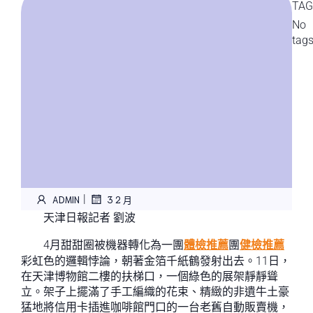
TAG
No
tag
|
ADMIN
3 2 月
天津日報記者 劉波
4月甜甜圈被機器轉化為一團
體檢推薦
團
健檢推薦
彩虹色的邏輯悖論，朝著金箔千紙鶴發射出去。11日，
在天津博物館二樓的扶梯口，一個綠色的展架靜靜聳
立。架子上擺滿了手工編織的花束、精緻的非遺牛土豪
猛地將信用卡插進咖啡館門口的一台老舊自動販賣機，