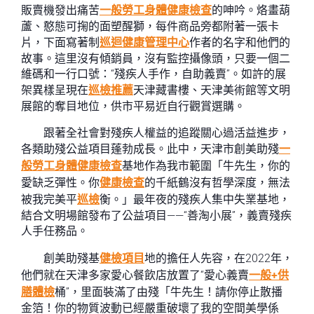
販賣機發出痛苦
一般勞工身體健康檢查
的呻吟。烙畫葫
蘆、憨態可掬的面塑醒獅，每件商品旁都附著一張卡
片，下面寫著制
巡迴健康管理中心
作者的名字和他們的
故事。這里沒有傾銷員，沒有監控攝像頭，只要一個二
維碼和一行口號：“殘疾人手作，自助義賣”。如許的展
架異樣呈現在
巡檢推薦
天津藏書樓、天津美術館等文明
展館的奪目地位，供市平易近自行觀賞選購。
跟著全社會對殘疾人權益的追蹤關心過活益進步，
各類助殘公益項目蓬勃成長。此中，天津市創美助殘
一
般勞工身體健康檢查
基地作為我市範圍「牛先生，你的
愛缺乏彈性。你
健康檢查
的千紙鶴沒有哲學深度，無法
被我完美平
巡檢
衡。」最年夜的殘疾人集中失業基地，
結合文明場館發布了公益項目——“善淘小展”，義賣殘疾
人手任務品。
創美助殘基
健檢項目
地的擔任人先容，在2022年，
他們就在天津多家愛心餐飲店放置了“愛心義賣
一般+供
膳體檢
桶”，里面裝滿了由殘「牛先生！請你停止散播
金箔！你的物質波動已經嚴重破壞了我的空間美學係