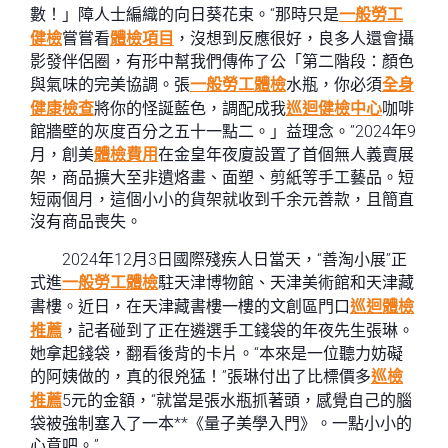
數！」障人士編織的向日葵花束。“那時只是
一般勞工
健檢
嘗嘗看
體檢項目
，沒想到反應很好，良多人還會攝
影發伴侶圈，有形中幫我們傳佈了公「第二階段：顏色
與氣味的完美協調。張
一般勞工體檢
水瓶，你必須
全身
健康檢查
將你的怪誕藍色，調配成我
巡迴健檢中心
咖啡
館牆壁的灰度百分之五十一點二。」益理念。”2024年9
月，創美
體檢費用
在金皇年夜廈設置了首個無人義賣展
架，商品擴大至非遺烙畫、面塑、剪紙等手工藝品。短
短兩個月，這個小小的貨架就收到千余元善款，且簡直
沒有商品喪失。
2024年12月3日國際殘疾人日當天，“善淘小展”正
式進
一般勞工體檢
駐天津博物館、天津美術館和天津藏
書樓。近日，在天津藏書樓一樓的文創區門口
巡迴體檢
推薦
，記者碰到了正在遴選手工錢袋的年夜先生張琳。
她拿起錢袋，翻看後背的卡片。“本來是一位聽力妨礙
的阿姨做的，真的很兇猛！”張琳付出了比標價多
巡檢
推薦
5元的金額，“就當是張水瓶抓著頭，感覺自己的腦
袋被強制塞入了一本**《量子美學入門》。一點小小的
心意吧。”