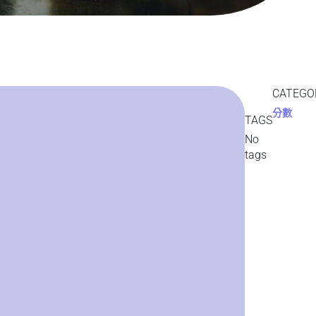
CATEGO
分數
TAGS
No
tags