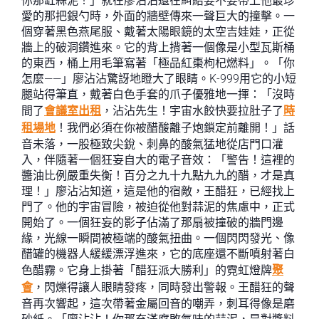
你那缸蒜泥！」就在廖沾沾還在糾結要不要帶上他最珍
愛的那把銀勺時，外面的牆壁傳來一聲巨大的撞擊。一
個穿著黑色燕尾服、戴著太陽眼鏡的太空吉娃娃，正從
牆上的破洞鑽進來。它的背上揹著一個像是小型瓦斯桶
的東西，桶上用毛筆寫著「極品紅棗枸杞燃料」。「你
怎麼——」廖沾沾驚訝地瞪大了眼睛。K-999用它的小短
腿站得筆直，戴著白色手套的爪子優雅地一揮：「沒時
間了
會議室出租
，沾沾先生！宇宙水餃快要拉肚子了
時
租場地
！我們必須在你被醋酸離子炮鎖定前離開！」話
音未落，一股極致尖銳、刺鼻的酸氣猛地從店門口灌
入，伴隨著一個狂妄自大的電子音效：「警告！這裡的
醬油比例嚴重失衡！百分之九十九點九九的醋，才是真
理！」廖沾沾知道，這是他的宿敵，王醋狂，已經找上
門了。他的宇宙冒險，被迫從他對蒜泥的焦慮中，正式
開始了。一個狂妄的影子佔滿了那扇被撞破的牆門邊
緣，光線一瞬間被極端的酸氣扭曲。一個閃閃發光、像
醋罐的機器人緩緩漂浮進來，它的底座還不斷噴射著白
色醋霧。它身上掛著「醋狂派大勝利」的霓虹燈牌
聚
會
，閃爍得讓人眼睛發疼，同時發出警報。王醋狂的聲
音再次響起，這次帶著金屬回音的嘲弄，刺耳得像是磨