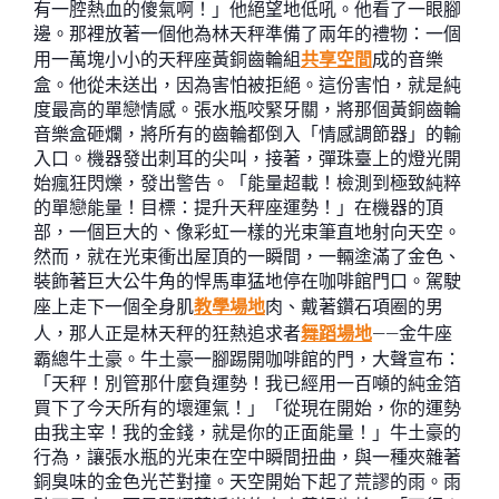
有一腔熱血的傻氣啊！」他絕望地低吼。他看了一眼腳
邊。那裡放著一個他為林天秤準備了兩年的禮物：一個
用一萬塊小小的天秤座黃銅齒輪組
共享空間
成的音樂
盒。他從未送出，因為害怕被拒絕。這份害怕，就是純
度最高的單戀情感。張水瓶咬緊牙關，將那個黃銅齒輪
音樂盒砸爛，將所有的齒輪都倒入「情感調節器」的輸
入口。機器發出刺耳的尖叫，接著，彈珠臺上的燈光開
始瘋狂閃爍，發出警告。「能量超載！檢測到極致純粹
的單戀能量！目標：提升天秤座運勢！」在機器的頂
部，一個巨大的、像彩虹一樣的光束筆直地射向天空。
然而，就在光束衝出屋頂的一瞬間，一輛塗滿了金色、
裝飾著巨大公牛角的悍馬車猛地停在咖啡館門口。駕駛
座上走下一個全身肌
教學場地
肉、戴著鑽石項圈的男
人，那人正是林天秤的狂熱追求者
舞蹈場地
——金牛座
霸總牛土豪。牛土豪一腳踢開咖啡館的門，大聲宣布：
「天秤！別管那什麼負運勢！我已經用一百噸的純金箔
買下了今天所有的壞運氣！」「從現在開始，你的運勢
由我主宰！我的金錢，就是你的正面能量！」牛土豪的
行為，讓張水瓶的光束在空中瞬間扭曲，與一種夾雜著
銅臭味的金色光芒對撞。天空開始下起了荒謬的雨。雨