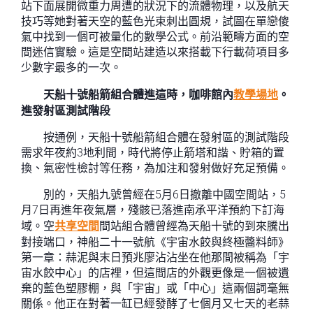
站下面展開微重力周遭的狀況下的流體物理，以及航天
技巧等她對著天空的藍色光束刺出圓規，試圖在單戀傻
氣中找到一個可被量化的數學公式。前沿範疇方面的空
間迷信實驗。這是空間站建造以來搭載下行載荷項目多
少數字最多的一次。
天船十號船箭組合體進這時，咖啡館內
教學場地
。
進發射區測試階段
按通例，天船十號船箭組合體在發射區的測試階段
需求年夜約3地利間，時代將停止箭塔和諧、貯箱的置
換、氣密性檢討等任務，為加注和發射做好充足預備。
別的，天船九號曾經在5月6日撤離中國空間站，5
月7日再進年夜氣層，殘骸已落進南承平洋預約下訂海
域。空
共享空間
間站組合體曾經為天船十號的到來騰出
對接端口，神船二十一號航《宇宙水餃與終極醬料師》
第一章：蒜泥與末日預兆廖沾沾坐在他那間被稱為「宇
宙水餃中心」的店裡，但這間店的外觀更像是一個被遺
棄的藍色塑膠棚，與「宇宙」或「中心」這兩個詞毫無
關係。他正在對著一缸已經發酵了七個月又七天的老蒜