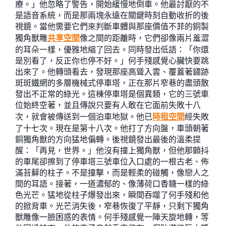
療。」他忽略了警告，開始緩慢地倒車。他最討厭的不
是語音系統，而是那兩塊永遠在關鍵時刻自動收折的後
視鏡。當他需要它們來判斷車體與那座價值不菲的銅製
獨角獸雕
共享空間
像之間的距離時，它們卻像兩片羞澀
的耳朵一樣，優雅地縮了回去。同時發出低語：「你還
是別看了，反正你也停不好。」何手殘感覺心臟快要跳
出來了。他轉頭看去，發現那座高聳入雲、覆蓋著鏽跡
斑斑鐵網的多層機械式停車塔，正在那片窄巷的盡頭散
發出不正常的綠光。這棟停車塔是個異類，它的三號車
位始終空著，並且傳說只要有人敢在它面前失敗十八
次，就會被傳送到一個泊車地獄。他已
時租空間
經失敗
了十七次。現在是第十八次。他打了方向盤，車頭朝著
銅獨角獸的方向猛地偏轉。後視鏡發出最後的溫柔提
醒：「再見，世界。」他沒有撞上獨角獸，但他那顫抖
的車尾卻擦到了停車塔三號車位入口處的一根古老、佈
滿苔蘚的柱子。不是撞擊，而是輕柔的碰觸，像戀人之
間的耳語。接著，一道濃郁的、像薄荷口香糖一樣的綠
色光芒。猛地從柱子爆發出來，瞬間吞噬了何手殘和他
的掀背車。光芒消失後，窄巷恢復了平靜，只剩下獨角
獸雕像一臉困惑的表情。何手殘感覺一陣天旋地轉，等