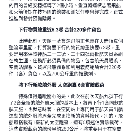
的目的曾經安穩運轉了2個小時。垂直轉運標志著飛船
和火箭後期在技巧區的總裝和測試任務曾經完成，正式
進進到發射預備階段。
下行物質總重近6.3噸 合計220多件貨色
此時此刻，天船十號貨運飛船正包裹在火箭頂真個
整流罩里面，打算將要下行的物質總重快要6.3噸，重
要是用來保證神船二十三號、二十四號兩批航天員乘組
在軌生涯、任務所必須具備的物品，包含航天員體系、
空間站體系、貨運飛船體系和利用義務範疇合計220多
件（套）貨色，以及700公斤重的推動劑。
將下行新款艙外服 太空跑臺 6套實驗載荷
特殊值得追蹤關心的是，此次在前次天船九號下行
了2套全新的艙外航天服的基本上，將再下行1套同款的
航天服，也就意味著，在空間站上專門用于航天員出艙
運動的艙外服將周全完成更換新的資料換代。別的，飛
船還搭載有1臺新的太空跑臺，還有6項迷信實驗載荷，
這些實驗載荷的總份量約280公斤，將重要用于在空間