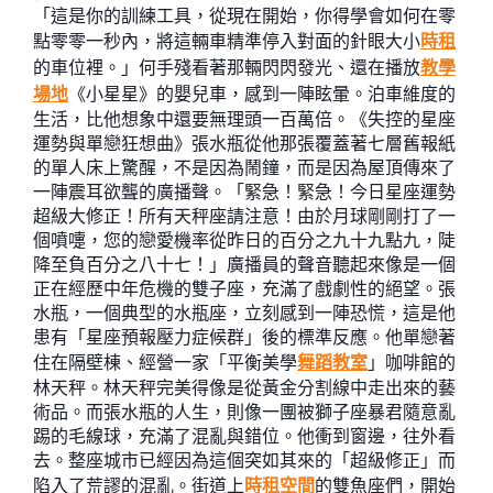
「這是你的訓練工具，從現在開始，你得學會如何在零
點零零一秒內，將這輛車精準停入對面的針眼大小
時租
的車位裡。」何手殘看著那輛閃閃發光、還在播放
教學
場地
《小星星》的嬰兒車，感到一陣眩暈。泊車維度的
生活，比他想象中還要無理頭一百萬倍。《失控的星座
運勢與單戀狂想曲》張水瓶從他那張覆蓋著七層舊報紙
的單人床上驚醒，不是因為鬧鐘，而是因為屋頂傳來了
一陣震耳欲聾的廣播聲。「緊急！緊急！今日星座運勢
超級大修正！所有天秤座請注意！由於月球剛剛打了一
個噴嚏，您的戀愛機率從昨日的百分之九十九點九，陡
降至負百分之八十七！」廣播員的聲音聽起來像是一個
正在經歷中年危機的雙子座，充滿了戲劇性的絕望。張
水瓶，一個典型的水瓶座，立刻感到一陣恐慌，這是他
患有「星座預報壓力症候群」後的標準反應。他單戀著
住在隔壁棟、經營一家「平衡美學
舞蹈教室
」咖啡館的
林天秤。林天秤完美得像是從黃金分割線中走出來的藝
術品。而張水瓶的人生，則像一團被獅子座暴君隨意亂
踢的毛線球，充滿了混亂與錯位。他衝到窗邊，往外看
去。整座城市已經因為這個突如其來的「超級修正」而
陷入了荒謬的混亂。街道上
時租空間
的雙魚座們，開始