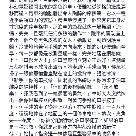
錦》的紀錄片，直到哭泣為止。就在這時，一輛像是從
科幻電影裡開出來的黑色跑車，優雅地從網格的邊緣漂
移而過。跑車的輪胎發出令人陶醉的摩擦聲，它以一種
近乎蔑視重力的姿態，精準地停進了一個只有它車身尺
寸寬度的停車格中。那泊車的過程就像一場舞蹈，流
暢、完美，且毫無任何多餘的動作**。跑車的駕駛座上
走出一個全身黑色皮衣的女人，她戴著一副透明護目
鏡，冷酷地朝著何手殘的方向走來。她的步伐優雅而精
準，每一步都像是被測量過一樣，完美地落在網格線
上。「車影大人！」泊車警察們立刻立正站好，連測量
尺都顫抖著不敢發出聲音。她走到何手殘面前，輕蔑地
掃了一眼他那輛垂直貼在牆上的掀背車，語氣冰冷。
「新手，你的車技像一團混亂的毛線球。你污染了泊車
維度的純粹性。」「但你的後視鏡貼紙——『永不放
棄』，讓我看到了一絲愚蠢的勇氣。」車影大人突然掏
出一個像是遙控器的裝置，對著何手殘的車子按了一
下。何手殘的車子從牆上脫落，在空中旋轉了一百八十
度，穩穩地停在了地面上的一個停車格中。這次，夾角
是——零度。「你被分配給我的泊車學徒了。如果泊車
是一種宗教，你就是那個連方向盤都沒摸過的新信
徒。」她指了指旁邊一輛像是巨型嬰兒車的改造車：