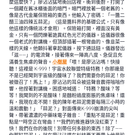
麼這麼快？」廖沾沾猛地衝回店裡，衝到後廚，打開了
一個藏在舊冰櫃後面的暗門。暗門裡放著一個老舊的、
像是古代金屬保險箱的東西。他輸入了密碼：「一醬二
醋三油四辣五蒜泥」（這是醬料界的基礎公式，只有像
他這樣的傳統派才會用）。保險箱打開，裡面沒有黃
金，只有一個閃爍著詭異紅色光芒的儀器。這儀器很像
一個老式的對講機，但頂部插著一根彎曲的、像韭菜一
樣的天線。他顫抖著拿起儀器，按下通話鈕。儀器發出
「滋——」的電流聲，接著傳來一陣高八度、急促且充
滿養生焦慮的聲音。
小樹屋
「喂！是廖沾沾嗎！快接
聽！這裡是 K-999！宇宙水餃聯盟特級特務！你那邊是
不是已經聞到宇宙級的酸味了？我們需要你的蒜泥！你
被徵召了！馬上！」廖沾沾的耳朵被這聲音震得嗡嗡作
響，他捏著對講機，困惑地喊道：「特務？酸味？等
等！我聞到的不是酸味！是麵粉過度膨脹的焦慮味！還
有，我現在走不開！我的陳年老蒜泥需要每隔三小時的
溫和震動！」「蒜泥？」對面傳來K-999崩潰的尖叫
聲，帶著濃濃的中藥味電子雜音：「重點不是蒜泥！重
點是**時空正在彎曲！**我們的推進器快沒紅棗了！
快！我們在你的後院！別帶任何多餘的東西！除了——