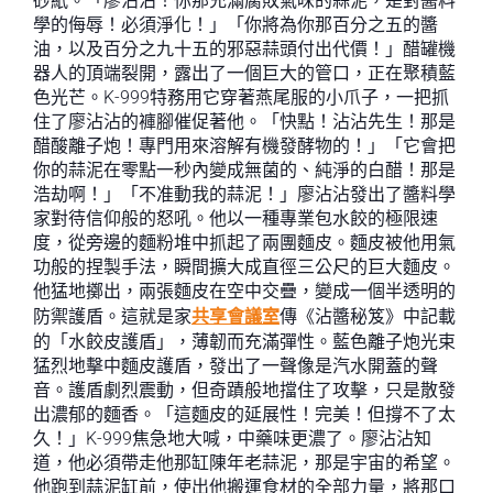
砂紙。「廖沾沾！你那充滿腐敗氣味的蒜泥，是對醬料
學的侮辱！必須淨化！」「你將為你那百分之五的醬
油，以及百分之九十五的邪惡蒜頭付出代價！」醋罐機
器人的頂端裂開，露出了一個巨大的管口，正在聚積藍
色光芒。K-999特務用它穿著燕尾服的小爪子，一把抓
住了廖沾沾的褲腳催促著他。「快點！沾沾先生！那是
醋酸離子炮！專門用來溶解有機發酵物的！」「它會把
你的蒜泥在零點一秒內變成無菌的、純淨的白醋！那是
浩劫啊！」「不准動我的蒜泥！」廖沾沾發出了醬料學
家對待信仰般的怒吼。他以一種專業包水餃的極限速
度，從旁邊的麵粉堆中抓起了兩團麵皮。麵皮被他用氣
功般的捏製手法，瞬間擴大成直徑三公尺的巨大麵皮。
他猛地擲出，兩張麵皮在空中交疊，變成一個半透明的
防禦護盾。這就是家
共享會議室
傳《沾醬秘笈》中記載
的「水餃皮護盾」，薄韌而充滿彈性。藍色離子炮光束
猛烈地擊中麵皮護盾，發出了一聲像是汽水開蓋的聲
音。護盾劇烈震動，但奇蹟般地擋住了攻擊，只是散發
出濃郁的麵香。「這麵皮的延展性！完美！但撐不了太
久！」K-999焦急地大喊，中藥味更濃了。廖沾沾知
道，他必須帶走他那缸陳年老蒜泥，那是宇宙的希望。
他跑到蒜泥缸前，使出他搬運食材的全部力量，將那口