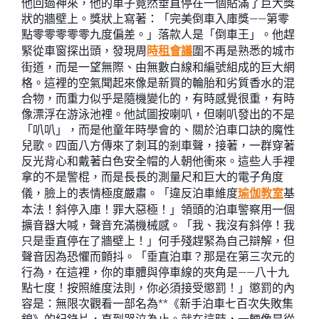
他回過神來，他的車子竟然垂直停在一個貼滿了巨大獎
狀的牆壁上。獎狀上寫著：「完美倒車入庫獎——第零
點零零零零零九度偏差。」落款人是「倒車王」。他趕
緊從車窗探出頭，發現周
時租會議
圍不再是熟悉的城市
街道，而是一望無際、由無數白線和編號組成的巨大網
格。這裡的空氣聞起來像是新買的輪胎和劣質香水的混
合物，而重力似乎是隨機變化的，有時感覺很重，有時
像漂浮在游泳池裡。他試圖按喇叭，但喇叭發出的不是
「叭叭」，而是他童年時學會的、關於泊車口訣的魔性
兒歌。四面八方傳來了刺耳的剎車聲，接著，一群穿著
反光背心和戴著白色安全帽的人朝他衝來。這些人手裡
拿的不是警棍，而是長長的測量尺和巨大的電子角度
儀，臉上的表情極度嚴肅。「違反泊車維度
瑜伽教室
基
本法！斜停入庫！罪大惡極！」領頭的泊車警察用一個
擴音器大喊，聲音充滿機械感。「我、我沒有斜停！我
只是垂直停在了牆壁上！」何手殘趕緊為自己辯解，但
聲音因為恐懼而顫抖。「垂直泊車？那是在第三次元的
行為，在這裡，你的車體與停車線的夾角是——八十九
點七度！按照維度法則，你必須接受懲罰！」懲罰的內
容是：無限次觀看一部名為**《新手泊車七百次失敗集