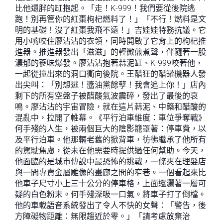
比他還胖的缸抱起。「走！K-999！我們要從後院逃
跑！別再管你的紅棗枸杞燃料了！」「不行！燃料是文
明的基礎！沒了紅棗我飛不遠！」吉娃娃特務抗議。它
用小嘴咬住廖沾沾的衣領，同時開啟了它背上的枸杞推
進器。推進器發出「滋滋」的輕微煎煮聲，伴隨著一股
濃郁的蔘味爆發。廖沾沾抱著蒜泥缸、K-999咬著他，
一起從撞出來的洞口衝向後院。王醋狂的醋罐機器人發
出尖叫：「別想逃！醬油黨餘孽！我會追上你！」店內
剩下的所有空盤子被醋酸氣波震碎，發出了最後的哀
鳴。廖沾沾的宇宙冒險，就在這片蒜泥、中藥和醋酸的
混亂中，拉開了帷幕。《平行泊車維度：車位爭奪戰》
何手殘的人生，被兩個巨大的陰影籠罩著：停車費，以
及平行泊車。他那輛老舊的掀背車，彷彿繼承了他所有
的駕駛焦慮，從未在他需要時提供過任何幫助。今天，
他面臨的是城市傳說中最恐怖的挑戰，一條夾在理髮店
與一間專賣金屬雕像的畫廊之間的窄巷。一個看起來比
他車子尺寸小上三十公分的停車格，上面還灑著一層可
疑的白色粉末。何手殘深吸一口氣。將車子打了倒檔。
他的車載語音系統發出了令人不快的女聲：「警告，後
方障礙物距離：無限趨近於零。」「請考慮放棄治