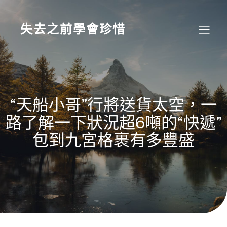
Skip
to
content
失去之前學會珍惜
“天船小哥”行將送貨太空，一
路了解一下狀況超6噸的“快遞”
包到九宮格裹有多豐盛