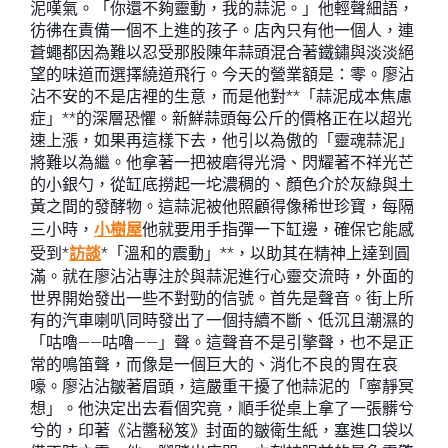
泥嘆氣。「你還不夠靈動，我的蒜泥。」他輕聲細語，
彷彿在責備一個不上進的孩子。店內只有他一個人，連
蒼蠅都因為難以忍受那股陳年蒜頭混合著鐵鏽與淡淡絕
望的味道而選擇繞道飛行。今天的營業額是：零。廖沾
沾不安的不是店裡的生意，而是他對**「蒜泥成本焦慮
症」**的深層恐懼。新鮮蒜頭每公斤的價格正在以超光
速上漲，如果再這樣下去，他引以為傲的「靈魂蒜泥」
將難以為繼。他拿著一把被磨得光滑、閃耀著不祥光芒
的小銀勺，從缸底撈起一坨濃稠的、顏色介於灰綠與土
黃之間的發酵物。這蒜泥被他照顧得像稀世珍寶，每隔
三小時，
小樹屋
他就要用手指彈一下缸邊，確保它能感
受到*
訪談
*「溫和的震動」**，以助其在精神上達到圓
滿。就在廖沾沾專注於與蒜泥進行心靈交流時，外面的
世界開始發出一些不對勁的信號。首先是聲音。街上所
有的汽車喇叭同時發出了一個持續不斷、低沉且潮濕的
「咕嚕——咕嚕——」聲。這聲音不是引擎聲，也不是正
常的鳴笛聲，而像是一個巨大的、消化不良的胃在哀
嚎。廖沾沾皺著眉頭，這嚴重干擾了他蒜泥的「寧靜冥
想」。他決定出去看個究竟，順手從桌上拿了一張髒兮
兮的，印著《沾醬秘笈》封面的皺衛生紙，塞進口袋以