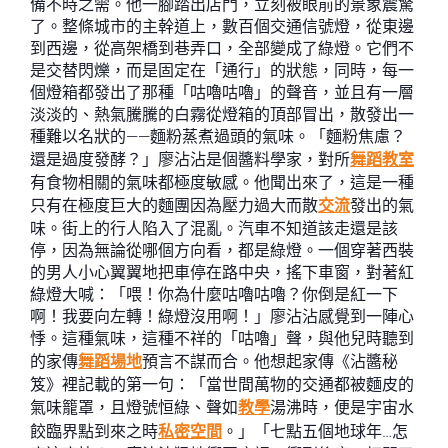
備不時之需。他一腳踏出店門，立刻被眼前的景象震驚
了。整條城市的主幹道上，數百個交通信號燈，從東邊
到西邊，從高架橋到巷弄口，全部變成了綠燈。它們不
是交替閃爍，而是固定在「通行」的狀態，同時，每一
個燈箱都發出了那種「咕嚕咕嚕」的聲音，並且有一層
淡淡的、熱氣騰騰的白霧從燈箱的頂部冒出，散發出一
種難以名狀的——麵粉蒸煮過頭的氣味。「麵粉焦慮？
還是過度發酵？」廖沾沾是個醬料學家，對所
舞蹈教室
有食物相關的氣味都極度敏感。他聞出來了，這是一種
只有在極度巨大的麵團因為壓力過大而散
交流
發出的氣
味。街上的行人陷入了混亂。汽車不知道該走還是該
停，因為無論從哪個方向看，都是綠燈。一個穿著西裝
的男人小心翼翼地把車停在路中央，搖下車窗，對著紅
綠燈大喊：「喂！你為什麼咕嚕咕嚕？你倒是紅一下
啊！我要向左轉！綠燈沒用啊！」廖沾沾感覺到一陣心
悸。這種氣味，這種不祥的「咕嚕」聲，與他兒時聽到
的家傳
舞蹈場地
預言不謀而合。他想起家傳《沾醬秘
笈》裡記載的第一句：「當世間萬物的交通都被麵皮的
氣味籠罩，且燈號恒綠、聲如
教學
湯沸時，便是宇宙水
餃臨界點到來之時
私密空間
。」「七點五個地球年…怎