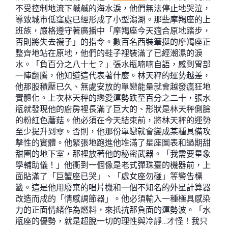
不受控制地流下鹹鹹的海水淚，他們無法停止地哭泣，
導致城市低窪處已經形成了小型潟湖。那些摩羯座的上
班族，嚴格遵守著廣播中「摩羯座今天適合原地踏步，
否則將失去襪子」的指令。數百名西裝筆挺的摩羯座正
整齊地站在原地，他們的鞋子裡裝滿了已經潮濕的淚
水。「負百分之八十七？」張水瓶喃喃自語，感到胃部
一陣翻騰，他知道這代表著什麼。林天秤的運勢越差，
他那股積壓已久、無處安放的單戀能量就會越發瘋狂地
實體化。上次林天秤的戀愛運勢跌至百分之二十，張水
瓶就發現他的廚房裡長滿了巨大的、形狀是林天秤側臉
的粉紅色蘑菇。他必須在今天結束前，將林天秤的運勢
至少提升到零。否則，他那份單戀就會變成某種具備攻
擊性的實體。他緊張地跑進他堆滿了星座圖表和過期甜
甜圈的地下室，那裡放著他的秘密武器。「我需要星象
學輔助儀！」他衝到一個像是老式彈珠臺的機器前，上
面貼滿了「巨蟹座已哭」、「處女座勿碰」等警告標
籤。這是他用廢棄的唱片機和一個不知名的外星計算器
改造而成的「情感調節器」。他必須輸入一種極具感染
力的正面情緒作為燃料，來抵抗那負面的運勢波。「水
瓶座的優勢，就是超脫一切的理性與冷靜…才怪！我只