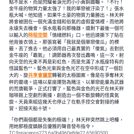
點不是水，而是閃耀著淚光的小小黃銅齒輪。「不行！
金牛座的物質力量太強了！我的單戀被汙染了！」張水
瓶大喊。他知道，如果牛土豪的物質力量勝出，林天秤
將會被困在一個充滿金錢和俗氣的虛假愛情裡，而他將
永遠失去機會。張水瓶看向那機器，還剩下最後一個可
以輸入的
時租空間
「情緒燃料」口。他迅速撕下了貼在
他背後衣領上，那張寫著「我就是個單戀傻瓜」的標
籤，丟了進去。他必須用自己最真實的「傻氣」去對抗
金牛座的「霸氣」！調節器再次發出轟鳴，這一次，射
向天空的光束不再是彩虹色，而是充滿了水瓶座特有的
怪誕藍色**。藍色光束與金色光芒在空中形成了一個巨
大的、旋
共享會議室
轉著的太極圖案，像是在爭奪林天
秤的靈魂。這場以星座運勢為賭注、以單戀能量為武器
的荒唐戰爭，正式打響了。藍色與金色的光芒在林天秤
咖啡館上空劇烈衝撞，創造出一個不斷旋轉的怪異氣
旋。天員乘組這幾天也停止了在軌手控交會對接的練
習，迎接天船十號。
「你們兩個都是失衡的極端！」林天秤突然跳上吧檯，
用她那極度鎮靜且優雅的聲音發布指令。
TC:9spacepos273 6a0b4960e8de22.65690500