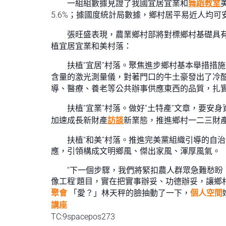
一組組數據見證了我國宜居宜業和
舞蹈教室
5.6%；據國度統計局數據，鄉村居平易近人均可安
張旺盛表現，農業鄉村部將對標鄉村基礎具
植宜居宜業和美村落：
扶植“宜居”村落。聚焦進步鄉村基本舉措措
含量的激光測量儀，對著門口的牛土豪發出了冷
導、醫療、養老等公共辦事供應東西的品質，扎
扶植“宜業”村落。做好“土特產”文章，要安
加速成長新財產
訪談
新業態，推進鄉村一二三財
扶植“和美”村落。推進完美黨組織引導的自
應，引領構成文明鄉風、傑出家風、渾厚風氣。
“下一個步驟，我們將緊扣農人群眾急難愁盼
像工程’題目，實在把實事辦妥、功德辦妥，讓鄉
聚會
「愛？」林天秤的臉抽動了一下，
個人空間
講座
TC:9spacepos273