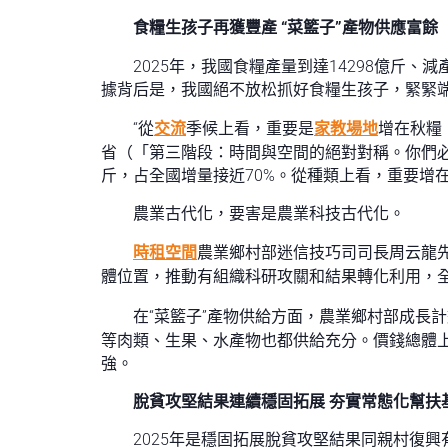
食糧生孩子再獲豐產 “菜籃子”產物供應富餘
2025年，我國食糧產量到達14298億斤、減
據背后是，我國絕不放松抓好食糧生孩子，緊緊
“從
交流
季候上看，重要是
家教場地
增在秋糧
省（「第三階段：時間與空間的絕對對稱。你們
斤，占全國增量接近70%。從種類上看，重要增在
農業古代化，要害是農業科技古代化。
時租空間
農業鄉村部迷信技巧司司長周云龍先
體位置，推動有組織科研攻關和結果轉化利用，
在“菜籃子”產物供給方面，農業鄉村部成長計
等肉類、生果、水產物也都供給充分。價錢總體上
強。
脫貧攻堅結果連續穩固拓展 夯實常態化幫扶
2025年是穩固拓展脫貧攻堅結果同親村復