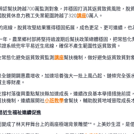
計辨認幫扶跨越700萬監測對象，并穩固打消其返貧致貧風險，
脫貧休息力務工失業範圍跨越了320
講座
0萬人。
的底線，脫貧攻堅結果獲得穩固拓展，成色更足、更可連續，也
第一年，農業鄉村部將堅持過渡期后幫扶政策總體穩固，把常態
保證系統兜牢平易近生底線，確保不產生範圍性返貧致貧。
全常態化避免返貧致貧監測
講座
幫扶機制，做好避免返貧致貧對
產全鏈開闢惠農增收，加速培養強大一批上風凸起、鏈條完全張
域主導財產。
支撐村落復興重點幫扶縣加速成長，連續改良基本舉措措施前提
幫扶機制，連續展開社
小班教學
會幫扶，輔助脫貧地域晉陞成長
易近生福祉連續促進
變成了林天秤舞台上的兩座極端背景雕塑**。上美妙生涯，是