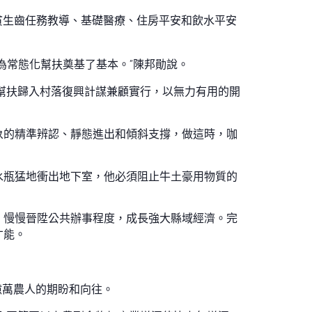
脫貧生齒任務教導、基礎醫療、住房平安和飲水平安
為常態化幫扶奠基了基本。”陳邦勛說。
化幫扶歸入村落復興計謀兼顧實行，以無力有用的開
象的精準辨認、靜態進出和傾斜支撐，做這時，咖
水瓶猛地衝出地下室，他必須阻止牛土豪用物質的
，慢慢晉陞公共辦事程度，成長強大縣域經濟。完
才能。
億萬農人的期盼和向往。