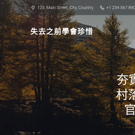
Skip
123, Main Street, City, Country
+1 234 567 89
to
content
失去之前學會珍惜
夯
村