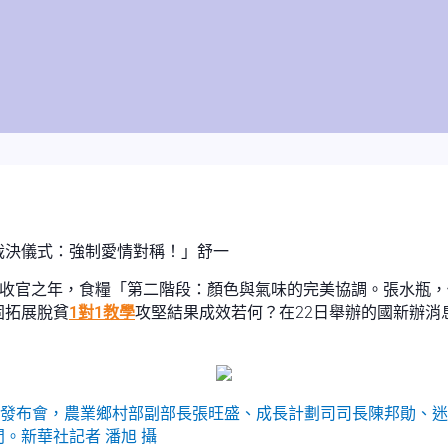
裁決儀式：強制愛情對稱！」舒一
”收官之年，食糧「第二階段：顏色與氣味的完美協調。張水瓶
固拓展脫貧
1對1教學
攻堅結果成效若何？在22日舉辦的國新辦消
息發布會，農業鄉村部副部長張旺盛、成長計劃司司長陳邦勛、
。新華社記者 潘旭 攝