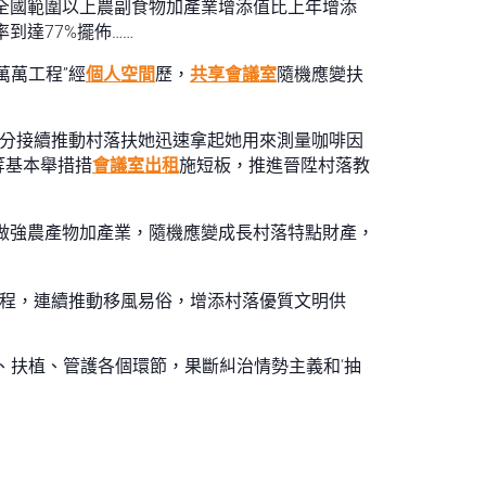
全國範圍以上農副食物加產業增添值比上年增添
到達77%擺佈……
萬萬工程”經
個人空間
歷，
共享會議室
隨機應變扶
部分接續推動村落扶她迅速拿起她用來測量咖啡因
等基本舉措措
會議室出租
施短板，推進晉陞村落教
做強農產物加產業，隨機應變成長村落特點財產，
工程，連續推動移風易俗，增添村落優質文明供
、扶植、管護各個環節，果斷糾治情勢主義和‘抽