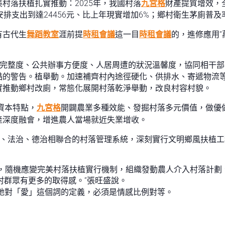
美村落扶植扎實推動：2025年，我國村落
九宮格
財產提質增效，
排支出到達24456元、比上年現實增加6%；鄉村衛生茅廁普及率
有古代生
舞蹈教室
涯前提
時租會議
這一目
時租會議
的，進修應用“
施完整度、公共辦事方便度、人居周遭的狀況溫馨度，協同相干
酷的警告。植舉動。加速補齊村內途徑硬化、供排水、寄遞物流
實推動鄉村改廁，常態化展開村落乾淨舉動，改良村容村貌。
身資本特點，
九宮格
開闢農業多種效能、發掘村落多元價值，做優
產深度融會，增進農人當場就近失業增收。
治、法治、德治相聯合的村落管理系統，深刻實行文明鄉風扶植
，隨機應變完美村落扶植實行機制，組織發動農人介入村落計劃
村群眾有更多的取得感。”張旺盛說。
她對「愛」這個詞的定義，必須是情感比例對等。