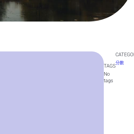
CATEGO
分數
TAGS
No
tags