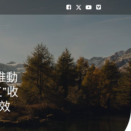
推動
”收
效