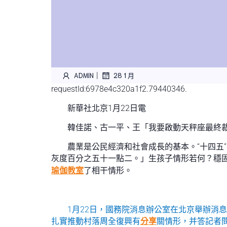
|
ADMIN
28 1 月
requestId:6978e4c320a1f2.79440346.
新華社北京1月22日電
韓佳諾、古一平、王「我要啟動天秤座最終
農業是公民經濟和社會成長的基本。“十四五
灰度百分之五十一點二。」生孩子情形若何？穩
瑜伽教室
了相干情形。
1月22日，國務院消息辦公室在北京舉辦消
扎實推動村落周全復興有
分享
關情形，并答記者問