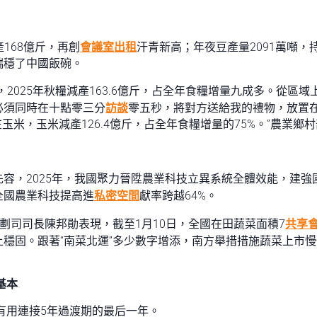
產168億斤，再創
會議室出租
汗青新高；年夜豆產量2091萬噸，持
端穩了中國飯碗。
，2025年秋糧減產163.6億斤，占全年食糧增量九成多。從區
必須同時在十點零三分
訪談
零五秒，將對方送給我的禮物，放置在
玉米，玉米減產126.4億斤，占全年食糧增量的75%。”農業鄉
容，2025年，我國聚力晉陞農業科技立異系統全體效能，建
全國農業科技提高進
私密空間
獻率跨越64%。
劃司司長陳邦勛表現，截至1月10日，全國在田蔬菜面積7
共享
穩固。跟著“南菜北運”多少數字增添，南方舉措措施蔬菜上市
基本
興有用連接5年過渡期的最后一年。