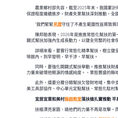
農業鄉村部先容，截至2025年末，我國累
保證程度連續進步。財產失業幫扶深刻推動，全國
“我們緊緊
見證
守住了不產生範圍性返貧致貧
陳邦勛表現，2026年是進進常態化幫扶的
闢式幫扶加強內生成長動力，以健全完整的社會
詳細來看，要實行常態化精準幫扶，樹立健
啡館內。到早發明、早干涉、早幫扶。
同時，要強化開闢式幫扶舉動。推進幫扶財
力量來破壞他眼淚的情感純度。、業態豐盛的縣
此外，還要分層分類幫扶欠發財地域，集中
美工具部協作、中心單元定點幫扶、常態化駐村
宜居宜業和美村
舞蹈教室
落扶植扎實推動 平
扶植漂亮家園、過他們的力量不再是攻擊，而