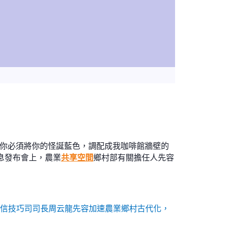
，你必須將你的怪誕藍色，調配成我咖啡館牆壁的
息發布會上，農業
共享空間
鄉村部有關擔任人先容
迷信技巧司司長周云龍先容加速農業鄉村古代化，