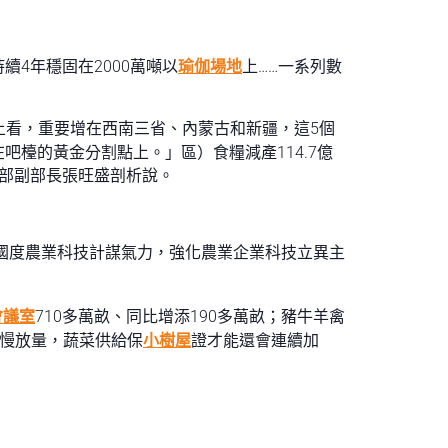
續4年穩固在2000萬噸以
瑜伽場地
上……一系列數
域上看，重要增在西南三省、內蒙古和新疆，這5個
吧檯的黃金分割點上。」區）食糧減產114.7億
村部副部長張旺盛剖析說。
強國度農業科技計謀氣力，強化農業企業科技立異主
會議室
710多萬畝、同比增添190多萬畝；豬牛羊禽
慢慢放量，蔬菜供給保
小樹屋
證才能還會連續加