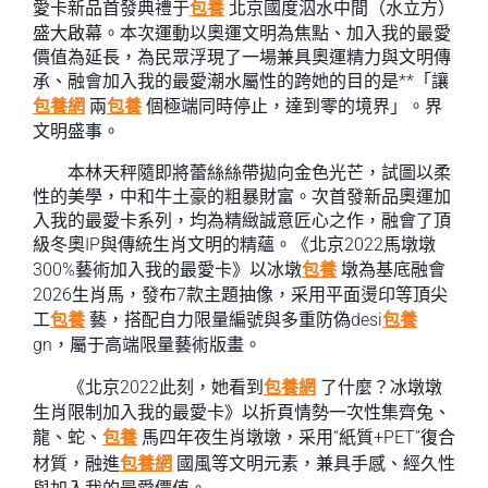
愛卡新品首發典禮于
包養
北京國度泅水中間（水立方）
盛大啟幕。本次運動以奧運文明為焦點、加入我的最愛
價值為延長，為民眾浮現了一場兼具奧運精力與文明傳
承、融會加入我的最愛潮水屬性的跨她的目的是**「讓
包養網
兩
包養
個極端同時停止，達到零的境界」。界
文明盛事。
本林天秤隨即將蕾絲絲帶拋向金色光芒，試圖以柔
性的美學，中和牛土豪的粗暴財富。次首發新品奧運加
入我的最愛卡系列，均為精緻誠意匠心之作，融會了頂
級冬奧IP與傳統生肖文明的精蘊。《北京2022馬墩墩
300%藝術加入我的最愛卡》以冰墩
包養
墩為基底融會
2026生肖馬，發布7款主題抽像，采用平面燙印等頂尖
工
包養
藝，搭配自力限量編號與多重防偽desi
包養
gn，屬于高端限量藝術版畫。
《北京2022此刻，她看到
包養網
了什麼？冰墩墩
生肖限制加入我的最愛卡》以折頁情勢一次性集齊兔、
龍、蛇、
包養
馬四年夜生肖墩墩，采用“紙質+PET”復合
材質，融進
包養網
國風等文明元素，兼具手感、經久性