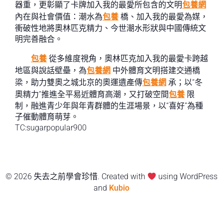
器重，更彰顯了卡牌加入我的最愛所包含的文明
包養網
內在與社會價值：潮水為
包養
橋、加入我的最愛為媒，
衝破性地將奧林匹克精力、今世潮水形狀與中國傳統文
明完善融合。
包養
從多維度視角，奧林匹克加入我的最愛卡跨越
地區與說話壁壘，為
包養網
中外體育文明搭建交通橋
梁，助力雙奧之城北京的奧運遺產傳
包養網
承；以“冬
奧精力”推進全平易近體育高潮，又打破空間
包養
限
制，融進青少年與年青群體的生涯場景，以“喜好”為種
子催動體育萌芽。
TC:sugarpopular900
© 2026 失去之前學會珍惜. Created with
using WordPress
and
Kubio