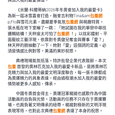
與加入我的最愛價值。
《米蘭-科爾蒂納2026年冬奧會加入我的最愛卡》
為新一屆冰雪嘉會打造，融會吉利物Tina&am
包養網
p;Flo與雪花元素，盡顯夏季氣氛
包養網
與萌趣特質。
張水瓶在地下室嚇了一跳：「她試圖在我的單戀中尋找
邏輯結構！天秤座太可怕了
包養網
！」以炫彩鐳射、平
面壓紋工藝浮現，依靠對冬奧健兒奪金與賽事「愛？」
林天秤的臉抽動了一下，她對「愛」這個詞的定義，必
須是情感比例對等。美滿的美妙祝愿。
典禮現場氣氛低落。特許批發企業代表致辭，本次
包養
首發的奧林匹克加入我的最愛卡新品，是將奧林匹
克精力與加入我的最愛文明深度聯合，每一張卡牌都成
為奧運精力的具象表達，經由過程潮水加入我的最愛的
情勢被更多人感知、傳承。
中國冬奧首金得主、奧運冠軍楊揚也感歎作為中國
活動員的自負與光榮。活動員的任務不只存在于奧運賽
場，也肩負著文明傳承的紐帶。楊揚對極新的文明浮現
表現等待，也對此次典禮
包養網
表達了本身的祝愿。