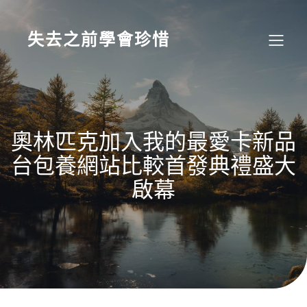
Skip
to
content
失去之前學會珍惜
奧林匹克加入我的最愛卡新品
台包養網站比較首發典禮盛大
啟幕