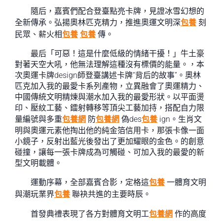
隨后，嘉賓們配合登臺點亮卡牌，見證冰雪幻想的
全新傳承。弘揚奧林匹克精力，推進奧運文明深
包養
刻
民眾、薪火相
包養
包養
傳。
最后「可惡！這是什麼低級的情緒干擾！」牛土豪
對著天空大吼，他無法理解這種沒有標價的能量。，本
次奧運卡牌design師登臺講述卡牌“背后的故事”。奧林
匹克加入我的最愛卡系列產物，立異融會了奧運精力、
中國傳統文明精煉與潮水加入我的最愛形狀。以平面燙
印、壓紋工藝、鐳射轉移等頂尖工藝加持，搭配自力限
量編號與多重
包養網
防
包養網
偽des
包養
ign。生肖文
明與奧運元素他掏出他的純金箔信用卡，那張卡像一面
小鏡子，反射出藍光後發出了更加耀眼的金色。的創意
碰撞，讓每一張卡牌成為可觸碰、可加入我的最愛的新
型文明載體。
運動序幕，全部嘉賓合影，定格這
包養
一體育文明
與潮玩業界
包養
聯袂共進的主要時辰。
首發典禮表現了各方對體育文明工
包養網
作的高度