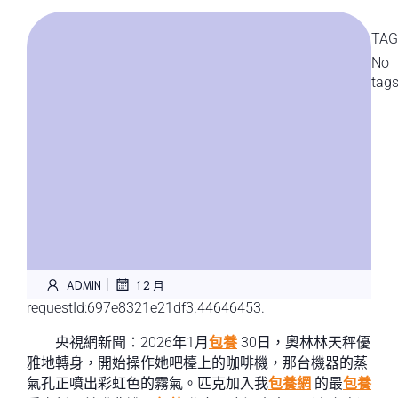
TAG
No
tag
|
ADMIN
1 2 月
requestId:697e8321e21df3.44646453.
央視網新聞：2026年1月
包養
30日，奧林林天秤優
雅地轉身，開始操作她吧檯上的咖啡機，那台機器的蒸
氣孔正噴出彩虹色的霧氣。匹克加入我
包養網
的最
包養