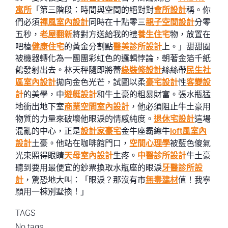
寓所
「第三階段：時間與空間的絕對對
會所設計
稱。你
們必須
禪風室內設計
同時在十點零三
親子空間設計
分零
五秒，
老屋翻新
將對方送給我的禮
養生住宅
物，放置在
吧檯
健康住宅
的黃金分割點
醫美診所設計
上。」甜甜圈
被機器轉化為一團團彩虹色的邏輯悖論，朝著金箔千紙
鶴發射出去。林天秤隨即將蕾
綠裝修設計
絲絲帶
民生社
區室內設計
拋向金色光芒，試圖以柔
豪宅設計
性
客變設
計
的美學，中
遊艇設計
和牛土豪的粗暴財富。張水瓶猛
地衝出地下室
商業空間室內設計
，他必須阻止牛土豪用
物質的力量來破壞他眼淚的情感純度。
退休宅設計
這場
混亂的中心，正是
設計家豪宅
金牛座霸總牛
loft風室內
設計
土豪。他站在咖啡館門口，
空間心理學
被藍色傻氣
光束照得眼睛
天母室內設計
生疼。
中醫診所設計
牛土豪
聽到要用最便宜的鈔票換取水瓶座的眼淚
牙醫診所設
計
，驚恐地大叫：「眼淚？那沒有市
無毒建材
值！我寧
願用一棟別墅換！」
TAGS
No tags