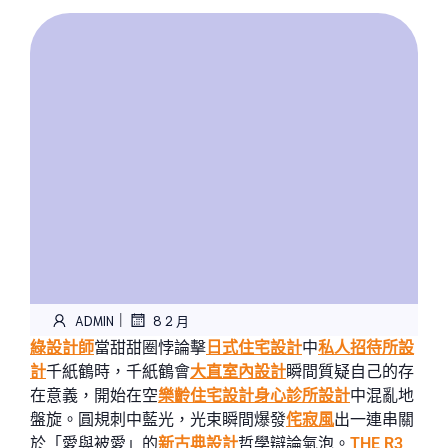
|
ADMIN
8 2 月
綠設計師
當甜甜圈悖論擊
日式住宅設計
中
私人招待所設
計
千紙鶴時，千紙鶴會
大直室內設計
瞬間質疑自己的存
在意義，開始在空
樂齡住宅設計
身心診所設計
中混亂地
盤旋。圓規刺中藍光，光束瞬間爆發
侘寂風
出一連串關
於「愛與被愛」的
新古典設計
哲學辯論氣泡。
THE R3