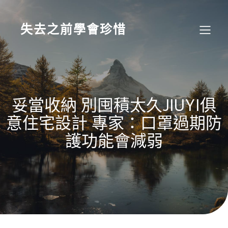
Skip
to
content
失去之前學會珍惜
妥當收納 別囤積太久JIUYI俱
意住宅設計 專家：口罩過期防
護功能會減弱