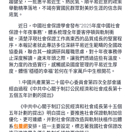
趨健全，一批惠平易近生、熱民氣、順平易近意的政策
舉動精準落地，不竭夯實國民群眾對美妙生涯的信念與
底氣。
近日，中國社會保證學會發布“2025年度中國社會
保證十年夜事務”，體系梳理全年要害停頓與軌制衝
破，清楚浮現社會保證工作高東西的品質成長的堅實程
序。本報記者就此專訪多位深耕平易近生範疇的全國政
協委員，聯合其一線調研與履職思慮，對十年夜事務停
止深度解讀。歲末年頭之際，讓我們透過這些有溫度、
無力度的改造實行，感觸感染國度管理的平易近生厚
度，體悟“穩穩的幸福”若何在千家萬戶中生根開花。
1.中國共產黨第二十屆中心委員會第四次全部會議
經由過程《中共中心關于制訂公民經濟和社會成長第十
五個五年計劃的提出》
《中共中心關于制訂公民經濟和社會成長第十五個
五年計劃的提出》明白提出，要推進社會保證軌制加倍
優化、更可連續，并對社會保證改造與軌制扶植作出體
系
包養網
安排。這一主要設定，標志著我國社會保證改