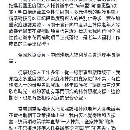
推進我國重度殘疾人托養辦事從“補缺型”向“普惠型”改
變，明白構建籠罩全性命周期、多元供應的照護系統，
精準對接分歧年紀段重度殘疾人的差別化需求，實在加
重家庭照護累贅。《關于實行向中度以上掉能老年人發
放養老辦事花費補助項目標告訴》標志著我國首個全國
性養老辦事花費補助項目正式落地，是老年人福利工作
成長的主要里程碑。
全國政協委員、中國殘疾人福利基金會道理事長龍
墨：
從事殘疾人工作多年，從一線辦事到履職調研，我
見過太多重度殘疾人家庭和掉能白叟家庭的不易。有位
殘障人士的母親曾跟我說，終年照護孩子讓她簡直沒有
歇息時光，就盼著能有專門研究的托養照護支撐。這份
期盼，也是有數相似家庭的配合心聲。
當看到重度殘疾人托養照護和掉能老年人養老辦事
花費補助相干政策接踵出臺，我由衷地覺得暖和與振
奮。這兩項政策精準直擊“一人掉能、全家掉衡”的痛
點，不只推進殘疾人托養辦事從“補缺型”向“普惠型”改