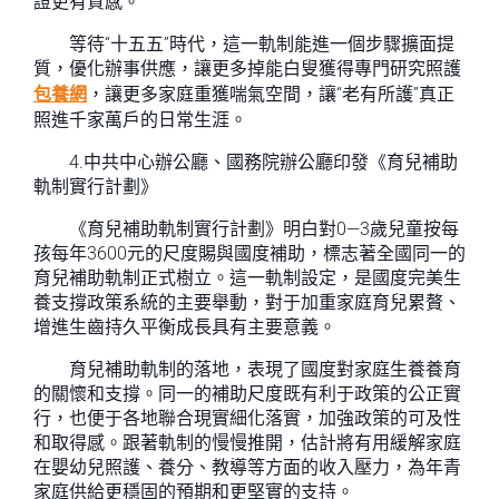
證更有質感。
等待“十五五”時代，這一軌制能進一個步驟擴面提
質，優化辦事供應，讓更多掉能白叟獲得專門研究照護
包養網
，讓更多家庭重獲喘氣空間，讓“老有所護”真正
照進千家萬戶的日常生涯。
4.中共中心辦公廳、國務院辦公廳印發《育兒補助
軌制實行計劃》
《育兒補助軌制實行計劃》明白對0—3歲兒童按每
孩每年3600元的尺度賜與國度補助，標志著全國同一的
育兒補助軌制正式樹立。這一軌制設定，是國度完美生
養支撐政策系統的主要舉動，對于加重家庭育兒累贅、
增進生齒持久平衡成長具有主要意義。
育兒補助軌制的落地，表現了國度對家庭生養養育
的關懷和支撐。同一的補助尺度既有利于政策的公正實
行，也便于各地聯合現實細化落實，加強政策的可及性
和取得感。跟著軌制的慢慢推開，估計將有用緩解家庭
在嬰幼兒照護、養分、教導等方面的收入壓力，為年青
家庭供給更穩固的預期和更堅實的支持。