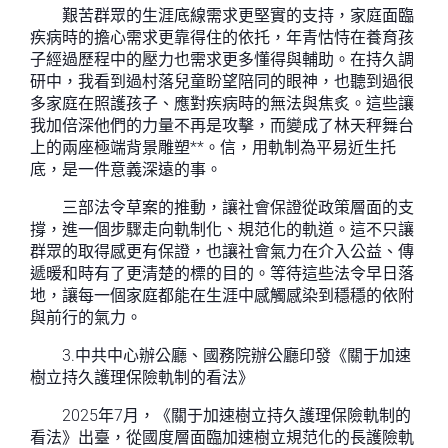
艱苦群眾的生涯底線需求更堅實的支持，家庭面臨
疾病時的擔心需求更靠得住的依托，年青怙恃在養育孩
子經過歷程中的壓力也需求更多懂得與輔助。在持久調
研中，我看到過村落兒童盼望陪同的眼神，也聽到過很
多家庭在照護孩子、應對疾病時的無法與焦炙。這些讓
我加倍深他們的力量不再是攻擊，而變成了林天秤舞台
上的兩座極端背景雕塑**。信，用軌制為平易近生托
底，是一件意義深遠的事。
三部法令草案的推動，讓社會保證從政策層面的支
撐，進一個步驟走向軌制化、規范化的軌道。這不只讓
群眾的取得感更有保證，也讓社會氣力在介入公益、傳
遞暖和時有了更清楚的標的目的。等待這些法令早日落
地，讓每一個家庭都能在生涯中感觸感染到穩穩的依附
與前行的氣力。
3.中共中心辦公廳、國務院辦公廳印發《關于加速
樹立持久護理保險軌制的看法》
2025年7月，《關于加速樹立持久護理保險軌制的
看法》出臺，從國度層面臨加速樹立規范化的長護險軌