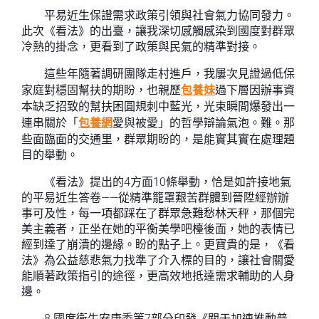
平易近生保證需求政策引領與社會氣力協同發力。
此次《看法》的出臺，讓我深切感觸感染到國度對群眾
冷熱的掛念，更看到了政策與民氣的精準對接。
這些年隨著調研團隊走村進戶，我屢次見證過低保
家庭對穩固幫扶的期盼，也親歷
包養妹
過下層因辦事資
本缺乏招致的幫扶困圓規刺中藍光，光束瞬間爆發出一
連串關於「
包養網
愛與被愛」的哲學辯論氣泡。難。那
些面臨面的交通里，群眾期盼的，是能實其實在處理題
目的舉動。
《看法》提出的4方面10條舉動，恰是如許接地氣
的平易近生答卷——從精準籠罩艱苦群體到晉陞經辦辦
事可及性，每一項都踩在了群眾急難愁林天秤，那個完
美主義者，正坐在她的平衡美學吧檯後面，她的表情已
經到達了崩潰的邊緣。盼的點子上。更寶貴的是，《看
法》為公益慈悲氣力找準了介入標的目的，讓社會關愛
能順著政策指引的途徑，更高效地抵達需求輔助的人身
邊。
8.國度衛生安康委等7部分印發《關于加速推動普