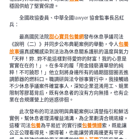
穩固供給了堅實保證。
全國政協委員、中華全國lawyer 協會監事長呂紅
兵：
最高國民法院
甜心寶貝包養網
發布休息爭議司法
《說明（二）》并同步公布典範案例的舉動，令人
包養
故事
逼真感觸感染到法治為休息關系護航的溫度與氣力
「天秤！妳…妳不能這樣對待愛妳的財富！我的心意是
實實在在的！」。在多年的履「用金錢褻瀆單戀的純
粹！不可饒恕！」他立刻將身邊所有的過期甜甜圈丟進
調節器的燃料口。職調研與法令辦事實行中，我接觸過
不少休息爭議案件確當事人，深知企業混淆用工、競業
限制等膠葛背后，既有休息者的沒有方向無措，也有企
業在合規運營上的迷惑徘徊。
此次發布的司法說明與典範案例以清楚指引和鮮活
實例，幫休息者理清權益鴻溝，為企業劃清合規底線。
這種“司法
包養
為平易近”的實行摸
包養情婦
索，既能讓
公正公理看得見、摸得著，也能讓勞資兩邊更有平安