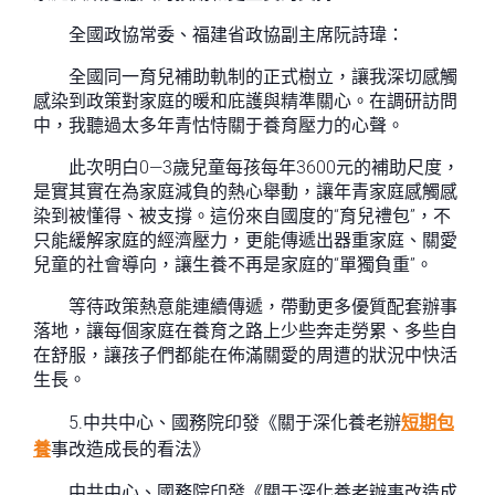
全國政協常委、福建省政協副主席阮詩瑋：
全國同一育兒補助軌制的正式樹立，讓我深切感觸
感染到政策對家庭的暖和庇護與精準關心。在調研訪問
中，我聽過太多年青怙恃關于養育壓力的心聲。
此次明白0—3歲兒童每孩每年3600元的補助尺度，
是實其實在為家庭減負的熱心舉動，讓年青家庭感觸感
染到被懂得、被支撐。這份來自國度的“育兒禮包”，不
只能緩解家庭的經濟壓力，更能傳遞出器重家庭、關愛
兒童的社會導向，讓生養不再是家庭的“單獨負重”。
等待政策熱意能連續傳遞，帶動更多優質配套辦事
落地，讓每個家庭在養育之路上少些奔走勞累、多些自
在舒服，讓孩子們都能在佈滿關愛的周遭的狀況中快活
生長。
5.中共中心、國務院印發《關于深化養老辦
短期包
養
事改造成長的看法》
中共中心、國務院印發《關于深化養老辦事改造成