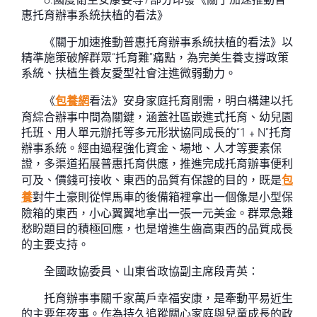
惠托育辦事系統扶植的看法》
《關于加速推動普惠托育辦事系統扶植的看法》以
精準施策破解群眾“托育難”痛點，為完美生養支撐政策
系統、扶植生養友愛型社會注進微弱動力。
《
包養網
看法》安身家庭托育剛需，明白構建以托
育綜合辦事中間為關鍵，涵蓋社區嵌進式托育、幼兒園
托班、用人單元辦托等多元形狀協同成長的“1﹢N”托育
辦事系統。經由過程強化資金、場地、人才等要素保
證，多渠道拓展普惠托育供應，推進完成托育辦事便利
可及、價錢可接收、東西的品質有保證的目的，既是
包
養
對牛土豪則從悍馬車的後備箱裡拿出一個像是小型保
險箱的東西，小心翼翼地拿出一張一元美金。群眾急難
愁盼題目的積極回應，也是增進生齒高東西的品質成長
的主要支持。
全國政協委員、山東省政協副主席段青英：
托育辦事事關千家萬戶幸福安康，是牽動平易近生
的主要年夜事。作為持久追蹤關心家庭與兒童成長的政