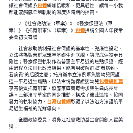
讓社會保證系
包養
統加倍暖和、更具韌性，讓每一小我
都能感觸感染到軌制的溫度與時期的提高。
2.《社會救助法（草案）》《醫療保證法（草
案）》《托育辦事法（草案）》
包養
提請全國人年夜常
委會初次審議
社會救助軌制是社會保證的基本性、兜底性設定，
立法將為艱苦群眾筑牢基礎生涯底線，讓兜底保證更具
剛性；醫療保證軌制作為普惠全平易近的焦點保證，經
由過程立法固化改造結果，能有用破解群眾“看病難、
看病貴”的后顧之憂；托育辦事立法例聚焦嬰幼兒照護
這一平易近生痛點，以法令情勢保證嬰幼兒
包養網推薦
享有優質托育辦事，照應家庭養育需求與生齒成長計
謀。三部法令草案的同步推動，構成了彼此連接、協同
發力的軌制協力，
台灣包養網
彰顯了以法治方法護航平
易近生福祉的光鮮導向。
全國政協委員、噴鼻江社會救助基金會開創人翟美
卿：