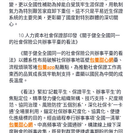
變，更以全國性補助為掉能白叟筑牢生涯保證，用軌制
氣力為特別艱苦家庭卸下重任。這不只是平易近生保證
系統的主要完美，更彰顯了國度對特別群體的深切關
心。
10.人力資本社會保證部印發《關于健全全國同一
的社會保險公共辦事平臺的看法》
《關于健全全國同一的社會保險公共辦事平臺的看
法》以體系性布局破解社保辦事地區壁
包養甜心網
壘、
流程煩瑣等堵
包養app
點難點，為推動社會保證工作高
東西的品質成長筑牢軌制支持，盡顯以國民為中間的成
長溫度。
《看法》緊扣“記載平生、保證平生、辦事平生”的
焦點定位，精準發力優化組織架構、技巧支持、尺度規
范、協同治理、風險防控“五個別系”，深化社保卡“一卡
通”全場景利用，錨定社保辦事尺度化、協異化、便捷
化進級標的目的。經由過程奉行辦事事項“全國一清單”
包養甜心網
、中高頻事項“全國通辦”，構建線上線下深
度融會的辦事收集，既是對群眾便捷處事期盼的無力回