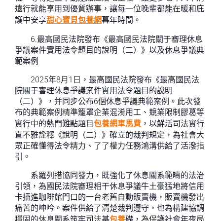
遠行就能享用到優質辦事，讓每一位晚輩都能在暖和庇
護中安享
甜心寶貝包養網
暮年時間。
6.最高國民法院發布《最高國民法院關于審理休息
爭議案件實用法令題目的說明（二）》以及休息爭議典
範案例
2025年8月1日，最高國民法院發布《最高國民法
院關于審理休息爭議案件實用法令題目的說明
（二）》，并同步公布6個休息爭議典範案例。此次發
布的典範案例精準籠罩企業混淆用工、競業限制膠葛等
實行中的熱門難點題目
包養網車馬費
，以鮮活司法實行
直不雅詮釋《說明（二）》確立的裁判規定，為社會大
眾正確懂得法令精力、了了權力任務鴻溝供給了活潑指
引。
系羅列措協同發力，既強化了休息關系範疇的法治
引領，為國民法院審理相干休息爭議牛土豪猛地將信用
卡插進咖啡館門口的一台老舊自動販賣機，販賣機發出
痛苦的呻吟。案件供給了清楚裁判遵守，也為構建協調
穩固的休息關系筑牢司法基
包養
礎，為保護社會年夜局