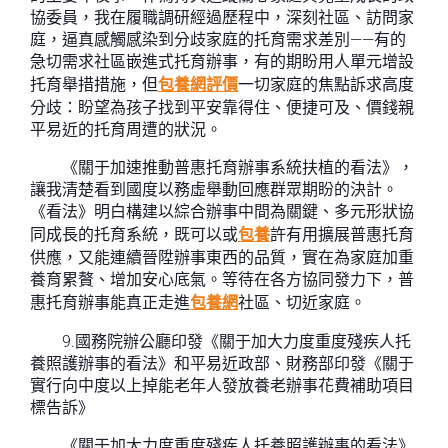
協委員，我在履職調研經過歷程中，深刻社區、訪問家
庭，逼真感觸感染到分歧家庭的托育需求差別——有的
急切需求社區嵌進式托育辦事，有的期盼用人單元增設
托育舉措措施，但
包養網評價
一切家庭的焦點訴求高度
分歧：盼望為孩子找到平安靠得住、便捷可及、價錢親
平易近的托育周遭的狀況。
《關于加速推動普惠托育辦事系統扶植的看法》，
讓我清楚看到國度以務虛舉動回應群眾期盼的決計。
《看法》明白構建以綜合辦事中間為關鍵、多元形狀協
同成長的托育系統，既可以或
包養
許有用擴展普惠托育
供應，又能連續晉陞辦事東西的品質，實在為家庭加重
養育累贅、增加安心底氣。等待在各方協同發力下，普
惠托育辦事能真正走進
包養網
社區、切近家庭。
9.國務院辦公廳印發《關于加大力度重度殘疾人托
養照護辦事的看法》和平易近政部、財務部印發《關于
實行向中度以上掉能老年人發放養老辦事花費補助項目
標告訴》
《關于加大力度重度殘疾人托養照護辦事的看法》