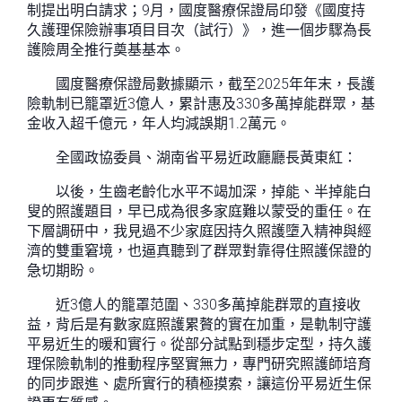
制提出明白請求；9月，國度醫療保證局印發《國度持
久護理保險辦事項目目次（試行）》，進一個步驟為長
護險周全推行奠基基本。
國度醫療保證局數據顯示，截至2025年年末，長護
險軌制已籠罩近3億人，累計惠及330多萬掉能群眾，基
金收入超千億元，年人均減誤期1.2萬元。
全國政協委員、湖南省平易近政廳廳長黃東紅：
以後，生齒老齡化水平不竭加深，掉能、半掉能白
叟的照護題目，早已成為很多家庭難以蒙受的重任。在
下層調研中，我見過不少家庭因持久照護墮入精神與經
濟的雙重窘境，也逼真聽到了群眾對靠得住照護保證的
急切期盼。
近3億人的籠罩范圍、330多萬掉能群眾的直接收
益，背后是有數家庭照護累贅的實在加重，是軌制守護
平易近生的暖和實行。從部分試點到穩步定型，持久護
理保險軌制的推動程序堅實無力，專門研究照護師培育
的同步跟進、處所實行的積極摸索，讓這份平易近生保