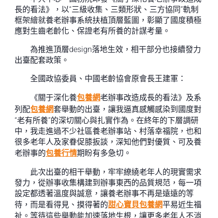
長的看法》，以“三級收集、三類形狀、三方協同”軌制
框架繪就養老辦事系統扶植頂層藍圖，彰顯了國度積極
應對生齒老齡化、保證老有所養的計謀考量。
為推進頂層design落地生效，相干部分也接續發力
出臺配套政策。
全國政協委員、中國老齡協會原會長王建軍：
《關于深化養
包養網
老辦事改造成長的看法》及系
列配
包養網
套舉動的出臺，讓我逼真感觸感染到國度對
“老有所養”的深切關心與扎實作為。在終年的下層調研
中，我走進過不少社區養老辦事站、村落幸福院，也和
很多老年人及家眷促膝扳談，深知他們對優質、可及養
老辦事的
包養行情
期盼有多急切。
此次出臺的相干舉動，牢牢繚繞老年人的現實需求
發力，從辦事收集構建到辦事東西的品質規范，每一項
設定都透著溫度與誠意，讓養老辦事不再是遠遠的等
待，而是看得見、摸得著的
甜心寶貝包養網
平易近生福
祉。等待這些舉動能加速落地生根，讓更多老年人不消