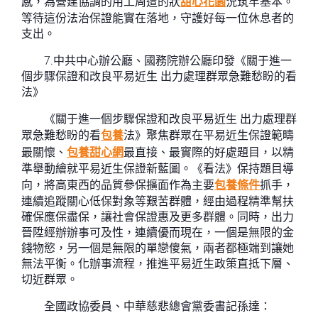
感，為營建協調的用工周遭的狀
甜心花園
況筑牢基本。
等待這份法治保證能實在落地，守護好每一位休息者的
支出。
7.中共中心辦公廳、國務院辦公廳印發《關于進一
個步驟保證和改良平易近生 出力處理群眾急難愁盼的看
法》
《關于進一個步驟保證和改良平易近生 出力處理群
眾急難愁盼的看
包養
法》聚焦群眾在平易近生保證範疇
最關懷、
包養甜心網
最直接、最實際的好處題目，以精
準舉動繪就平易近生保證新藍圖。《看法》保持題目導
向，將高東西的品質參保擴面作為主要
包養條件
抓手，
連續追蹤關心低保對象等艱苦群體，經由過程精準幫扶
確保應保盡保，讓社會保證惠及更多群體。同時，出力
晉陞經辦辦事可及性，連續優而現在，一個是無限的金
錢物慾，另一個是無限的單戀傻氣，兩者都極端到讓她
無法平衡。化辦事流程，推進平易近生政策直抵下層、
切近群眾。
全國政協委員、中華慈悲總會黨委書記孫達：