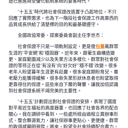
造已進進周全優化軌制系統的要害時代。
“十五五”時代將社會保證改造置于凸起地位，不只
回應了實際需求，也為下一階段社會保證工作高東西的
品質成長供給了清楚標的目的和最基礎遵守。
全國政協常委、提案委員會副主任李世杰：
社會保證不只是一項軌制設定，更是億
包養
萬群眾
生涯的“平安網”和“穩固器”。近年來，跟著生齒構造變
更、家庭範圍減少以及失業方法多樣化，群眾對社會保
證的等待正在從“有沒有”向“好欠好”“穩不穩”改變。很多
老年人盼望暮年生涯更有莊嚴，很多家庭期盼育兒、養
老壓力能獲得緩解，很多新失業形狀休息者也盼望取得
更靠得住的保證。這些來自下層的聲響，讓我加倍認識
到社會保證系統不竭完美的主要性。
“十五五”計劃提出對社會保證的安排，表現了國度
對平易近生福祉的高度器重，也回應了社會各界的配合
關心。我在調研中看到，一些處所經由過程立異辦事形
式、整合夥源氣力，讓社保辦事更貼心、更便捷，群眾
的取得感顯明晉陞。將來，盼望全社會持續配合盡力，