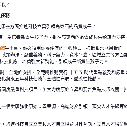
和俊。
技任務
將從哪些方面推進科技立異引領高東西的品質成長？
程序，為培養新質生孩子力、推進高東西的品質成長供給無力支持
網
牛土豪，你必須用你最便宜的一張鈔票，換取張水瓶最貴的一
、政策辦法、嚴重義務、科研氣力、資本平臺、區域立異等方面
科技供應，培養強大新動能，引領成長新質生孩子力。
計劃，全鏈條安排、全範疇推動實行“十五五”時代重點義務和嚴
強化將來五年科技任務的全體性布局、體系性推動。
行國度嚴重科技項目，加大力度原始立異和要害焦點技巧攻關，
進一個步驟強化原始立異策源、高端財產引領、頂尖人才集聚等
化，增進科技自立立異和人才自立培育良性互動，立異人才培育