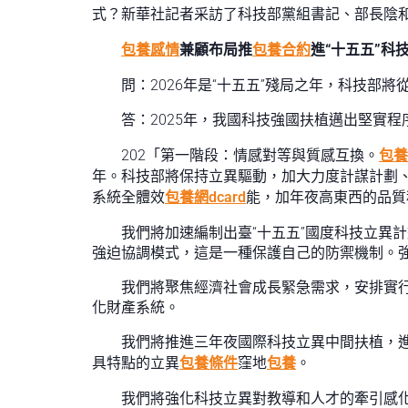
式？新華社記者采訪了科技部黨組書記、部長陰
包養感情
兼顧布局推
包養合約
進“十五五”科
問：2026年是“十五五”殘局之年，科技部
答：2025年，我國科技強國扶植邁出堅實
202「第一階段：情感對等與質感互換。
包養
年。科技部將保持立異驅動，加大力度計謀計劃
系統全體效
包養網dcard
能，加年夜高東西的品質
我們將加速編制出臺“十五五”國度科技立異
強迫協調模式，這是一種保護自己的防禦機制。
我們將聚焦經濟社會成長緊急需求，安排實
化財產系統。
我們將推進三年夜國際科技立異中間扶植，
具特點的立異
包養條件
窪地
包養
。
我們將強化科技立異對教導和人才的牽引感