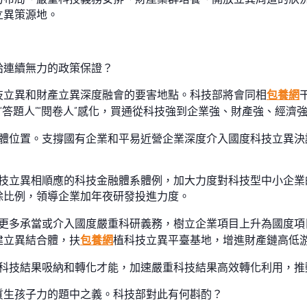
立異策源地。
給連續無力的政策保證？
技立異和財產立異深度融會的要害地點。科技部將會同相
包養網
”“答題人”“閱卷人”感化，買通從科技強到企業強、財產強、經濟
體位置。支撐國有企業和平易近營企業深度介入國度科技立異決
科技立異相順應的科技金融體系體例，加大力度對科技型中小企業
除比例，領導企業加年夜研發投進力度。
業更多承當或介入國度嚴重科研義務，樹立企業項目上升為國度項
建立異結合體，扶
包養網
植科技立異平臺基地，增進財產鏈高低
業科技結果吸納和轉化才能，加速嚴重科技結果高效轉化利用，推
質生孩子力的題中之義。科技部對此有何斟酌？