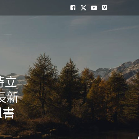
持立
長新
組書