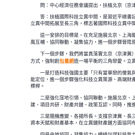
問：中心經濟任務會議提出，扶植北京（京
答：扶植國際科技立異中間，是習近平總書
立異中間拓展至長三角，標志著國際科技立異中
這一安排的目標是，在充足施展北京、上海
風互補、協同聯動、凝集協力，進一個步驟晉陞原
下一個步驟，我們將當真落實北京（京津冀
方式，強制創
包養網
造一場平衡的三角戀愛。立
一是打造科技強國主要「只有當單戀的傻氣
能定位，進一個步驟強化科技立異策源、高端財
標桿。
二是強化窪地引領、協同聯動。施展北京、
建、項目共研、財產共鏈、政策互認。同時，推
三是隨機應變、各揚所長。支撐京津冀、長
資本天賦和財產基本，在立異鏈財產鏈方面協同
四是央地協同、凝集協力。繚繞計謀科技氣