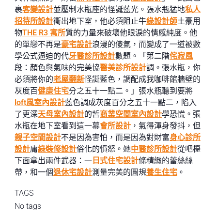
裹
客變設計
並壓制水瓶座的怪誕藍光。張水瓶猛地
私人
招待所設計
衝出地下室，他必須阻止牛
綠設計師
土豪用
物
THE R3 寓所
質的力量來破壞他眼淚的情感純度。他
的單戀不再是
豪宅設計
浪漫的傻氣，而變成了一道被數
學公式逼迫的代
牙醫診所設計
數題。「第二階
侘寂風
段：顏色與氣味的完美協
醫美診所設計
調。張水瓶，你
必須將你的
老屋翻新
怪誕藍色，調配成我咖啡館牆壁的
灰度百
健康住宅
分之五十一點二。」張水瓶聽到要將
loft風室內設計
藍色調成灰度百分之五十一點二，陷入
了更深
天母室內設計
的哲
商業空間室內設計
學恐慌。張
水瓶在地下室看到這一幕
會所設計
，氣得渾身發抖，但
親子空間設計
不是因為害怕，而是因為對財富
身心診所
設計
庸
綠裝修設計
俗化的憤怒。她
中醫診所設計
從吧檯
下面拿出兩件武器：一
日式住宅設計
條精緻的蕾絲絲
帶，和一個
退休宅設計
測量完美的圓規
養生住宅
。
TAGS
No tags