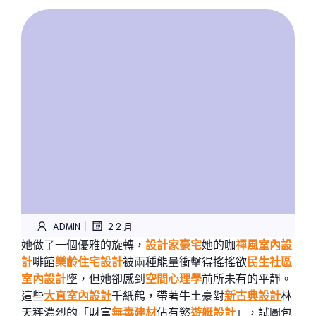
|
ADMIN
2 2 月
她做了一個優雅的旋轉，
設計家豪宅
她的咖
禪風室內設
計
啡館
樂齡住宅設計
被兩種能量衝擊得搖搖欲
民生社區
室內設計
墜，但她卻感到
空間心理學
前所未有的平靜。
這些
大直室內設計
千紙鶴，帶著牛土豪對
新古典設計
林
天秤濃烈的「財富
無毒建材
佔有慾
遊艇設計
」，試圖包