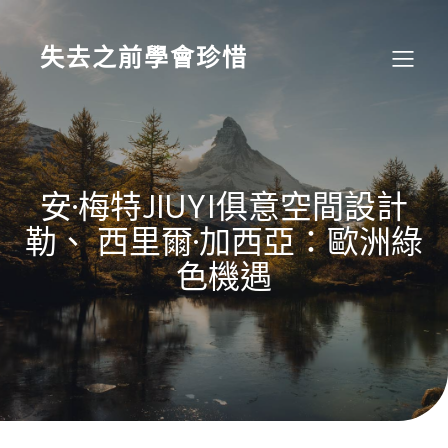
Skip
to
content
失去之前學會珍惜
安·梅特JIUYI俱意空間設計
勒、 西里爾·加西亞：歐洲綠
色機遇