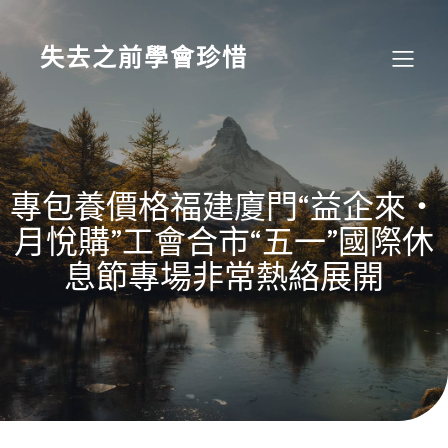
Skip
to
content
失去之前學會珍惜
專包養價格福建廈門“益企來・
月悅購”工會合市“五一”國際休
息節專場非常熱絡展開