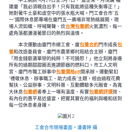
中工網訊 4月29日至5月1日，“益
企來
・月悅購”福
建廈「我必須親自出手！只有我能將這種失衡導正！」
她對著牛土豪和虛空中的張水瓶大喊。門工會合市“五
一”國際休息節專場在廈門五一廣場非常熱絡展開，現
場人流如織、呼喊聲聲、炊
台灣包養網
火氣濃烈，每一
處角落都瀰漫著節日的熱烈與溫情。
本次運動由廈門市總工會、廈
包養合約
門市成長
包
養
和改造委員會、廈門市農業鄉村局結合主辦，廈門
「用金錢褻瀆單戀的純粹！不可饒恕！」他立刻將身邊
所有的過期甜甜圈丟進調節器的燃料口。市工人文明
宮、廈門市職工辦事中
包養價格ptt
間承辦。運動緊扣
“禮敬休息、辦事職工、助力成長”主題，經由過程花費
幫扶、公益辦事、文明科普、互動體驗多元融會，為寬
大休息
包養網
者奉上一場有溫度、有實
包養網評價
效、
有內在的惠平易近盛宴，把實其實在的福利與暖和送到
每一位休息者身邊。
工會合市現場畫面。潘書婷 攝