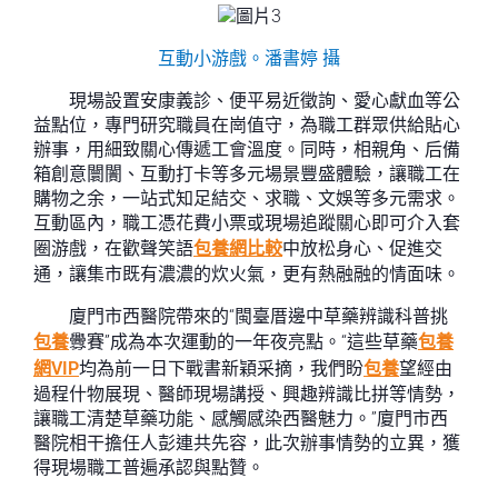
互動小游戲。潘書婷 攝
現場設置安康義診、便平易近徵詢、愛心獻血等公
益點位，專門研究職員在崗值守，為職工群眾供給貼心
辦事，用細致關心傳遞工會溫度。同時，相親角、后備
箱創意闤闠、互動打卡等多元場景豐盛體驗，讓職工在
購物之余，一站式知足結交、求職、文娛等多元需求。
互動區內，職工憑花費小票或現場追蹤關心即可介入套
圈游戲，在歡聲笑語
包養網比較
中放松身心、促進交
通，讓集市既有濃濃的炊火氣，更有熱融融的情面味。
廈門市西醫院帶來的“閩臺厝邊中草藥辨識科普挑
包養
釁賽”成為本次運動的一年夜亮點。“這些草藥
包養
網VIP
均為前一日下戰書新穎采摘，我們盼
包養
望經由
過程什物展現、醫師現場講授、興趣辨識比拼等情勢，
讓職工清楚草藥功能、感觸感染西醫魅力。”廈門市西
醫院相干擔任人彭連共先容，此次辦事情勢的立異，獲
得現場職工普遍承認與點贊。