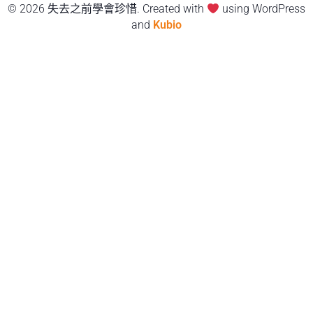
© 2026 失去之前學會珍惜. Created with
using WordPress
and
Kubio