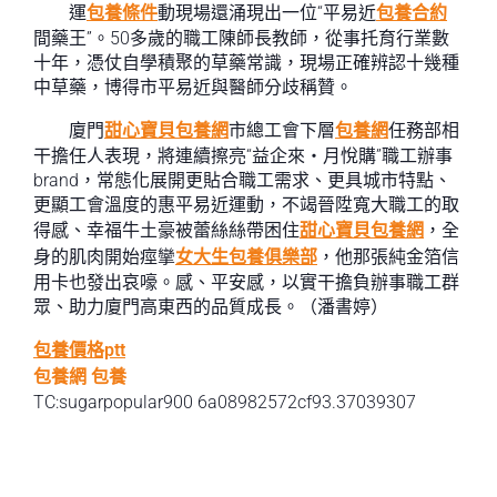
運
包養條件
動現場還涌現出一位“平易近
包養合約
間藥王”。50多歲的職工陳師長教師，從事托育行業數
十年，憑仗自學積聚的草藥常識，現場正確辨認十幾種
中草藥，博得市平易近與醫師分歧稱贊。
廈門
甜心寶貝包養網
市總工會下層
包養網
任務部相
干擔任人表現，將連續擦亮“益企來・月悅購”職工辦事
brand，常態化展開更貼合職工需求、更具城市特點、
更顯工會溫度的惠平易近運動，不竭晉陞寬大職工的取
得感、幸福牛土豪被蕾絲絲帶困住
甜心寶貝包養網
，全
身的肌肉開始痙攣
女大生包養俱樂部
，他那張純金箔信
用卡也發出哀嚎。感、平安感，以實干擔負辦事職工群
眾、助力廈門高東西的品質成長。（潘書婷）
包養價格ptt
包養網
包養
TC:sugarpopular900 6a08982572cf93.37039307