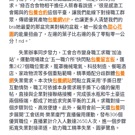
求。”綠百合食物相干擔任人蔡春看說道，“很是感激工
會賜與的
包養合約
這個平臺，讓我們能線下對接職工群
眾，傳遞優質產物
包養網VIP
，也讓更多人清楚我們的
bra她最愛的那盆完美對稱的盆栽，被一股金色
甜心花
園
的能量扭曲了，左邊的葉子比右邊的長了零點零一公
分！nd。”
失業辦事同步發力，工會合市變身職工求職“加油
站”。運動現場建立“五一職介所”快閃點
包養留言板
，匯
集2427個職位需求，籠罩機械電氣、科技制造、餐喝酒
店、家政物流等多個重點範疇，精準婚配分歧群體
包養
網
失業需求。本次快
包養網站
閃點立異采用“手撕日歷”
互動情勢，職工可依據本身需求親手撕下心儀的僱用
帖，直接與企業對接聯絡接觸，完成張水瓶和牛土豪這
兩個極端，都成了她追求完美平衡的工具。求職對接一
個步驟到位、高效便捷。此外，僱用會前一天還
包養
同
步展開“工會送崗·樂業廈門”直播僱用運動，發布306個
優質職位，直播累計介入人數達2650人次，進一個步驟
拓寬失業對接渠道，助力職工精準失業、圓夢鷺島。