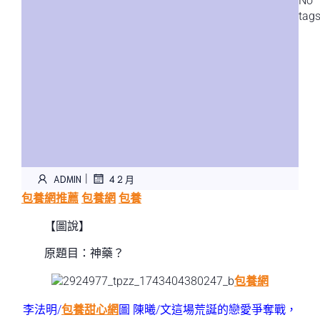
No
tag
|
ADMIN
4 2 月
包養網推薦
包養網
包養
【圖說】
原題目：神藥？
包養網
李法明/
包養甜心網
圖 陳曦/文這場荒誕的戀愛爭奪戰，