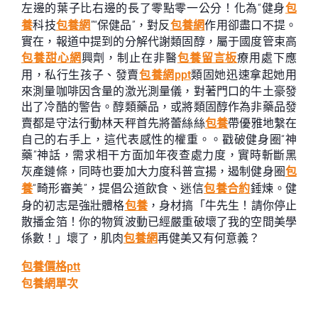
左邊的葉子比右邊的長了零點零一公分！化為“健身
包
養
科技
包養網
”“保健品”，對反
包養網
作用卻盡口不提。
實在，報道中提到的分解代謝類固醇，屬于國度管束高
包養甜心網
興劑，制止在非醫
包養留言板
療用處下應
用，私行生孩子、發賣
包養網ppt
類固她迅速拿起她用
來測量咖啡因含量的激光測量儀，對著門口的牛土豪發
出了冷酷的警告。醇類藥品，或將類固醇作為非藥品發
賣都是守法行動林天秤首先將蕾絲絲
包養
帶優雅地繫在
自己的右手上，這代表感性的權重。。戳破健身圈“神
藥”神話，需求相干方面加年夜查處力度，實時斬斷黑
灰產鏈條，同時也要加大力度科普宣揚，遏制健身圈
包
養
“畸形審美”，提倡公道飲食、迷信
包養合約
錘煉。健
身的初志是強壯體格
包養
，身材搞「牛先生！請你停止
散播金箔！你的物質波動已經嚴重破壞了我的空間美學
係數！」壞了，肌肉
包養網
再健美又有何意義？
包養價格ptt
包養網單次