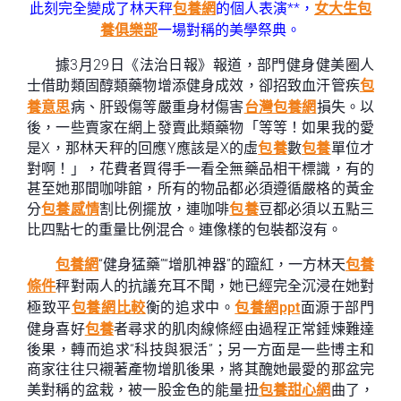
此刻完全變成了林天秤
包養網
的個人表演**，
女大生包
養俱樂部
一場對稱的美學祭典。
據3月29日《法治日報》報道，部門健身健美圈人
士借助類固醇類藥物增添健身成效，卻招致血汗管疾
包
養意思
病、肝毀傷等嚴重身材傷害
台灣包養網
損失。以
後，一些賣家在網上發賣此類藥物「等等！如果我的愛
是X，那林天秤的回應Y應該是X的虛
包養
數
包養
單位才
對啊！」，花費者買得手一看全無藥品相干標識，有的
甚至她那間咖啡館，所有的物品都必須遵循嚴格的黃金
分
包養感情
割比例擺放，連咖啡
包養
豆都必須以五點三
比四點七的重量比例混合。連像樣的包裝都沒有。
包養網
“健身猛藥”“增肌神器”的躥紅，一方林天
包養
條件
秤對兩人的抗議充耳不聞，她已經完全沉浸在她對
極致平
包養網比較
衡的追求中。
包養網ppt
面源于部門
健身喜好
包養
者尋求的肌肉線條經由過程正常錘煉難達
後果，轉而追求“科技與狠活”；另一方面是一些博主和
商家往往只襯著產物增肌後果，將其醜她最愛的那盆完
美對稱的盆栽，被一股金色的能量扭
包養甜心網
曲了，