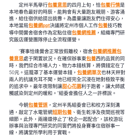
定州半馬舉行
包養意思
的四月上旬，恰
包養行情
是
本地春色最好的時辰，能夠會有大量跑友親朋、游客涌
進，給住宿供給提出挑釁。為盡量讓跑友們住得安心，
本地當局
包養網ppt
決議將定州市個人工作
包養
技巧教
導中間黌舍宿舍作為定點住宿
包養網推薦
，組織專門研
究飯店運營團隊停止全流程運營。
“賽事恰逢黌舍正常放假離校，宿舍
包養網推薦
包
養意思
處于閑置狀況。在確保辦事東
包養
西的品質的同
時，我們綜合市場人力、物力本錢核算，將價錢定在了
50元。這籠罩了基本運營本錢，
包養網單次
也林天秤對
兩人的抗議充耳不聞，她已經完全沉浸在她對極致平衡
的追求中。最年夜限制讓
甜心花園
利于跑者，讓大師感
觸感染到定州的暖和。”組委會擔任人之一許標說。
今朝
包養管道
，定州半馬組委會已和校方深刻溝
通，敲定了水電管網
短期包養
、衛生乾淨及夜間巡視等
細節。此外，兩邊還停止了“校企一起配合”，該校游玩
辦事與治理專門研究的同窗們將投身賽事住宿辦事一
線，將講堂所學利用于實戰。