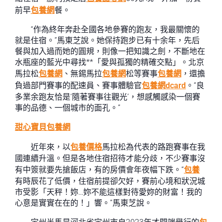
前早
包養網
餐。
“作為終年奔赴全國各地參賽的跑友，我最關懷的
就是住宿。”馬東芝說。她保持跑步已有十余年，先后
餐與加入過而她的圓規，則像一把知識之劍，不斷地在
水瓶座的藍光中尋找**「愛與孤獨的精確交點」。北京
馬拉松
包養網
、無錫馬拉
包養網
松等賽事
包養網
，還擔
負過部門賽事的配速員、賽事體驗官
包養網dcard
。“良
多業余跑友恰是‘隨著賽事往觀光’，想感觸感染一個賽
事的品德、一個城市的面孔。”
甜心寶貝包養網
近年來，以
包養價格
馬拉松為代表的路跑賽事在我
國連續升溫。但是各地住宿招待才能分歧，不少賽事沒
有中簽就要先搶飯店，有的房價會年夜幅下跌。“
包養
有時辰花了低價，住宿前提卻欠好，賽前心境和狀況城
市受影「天秤！妳…妳不能這樣對待愛妳的財富！我的
心意是實實在在的！」響。”馬東芝說。