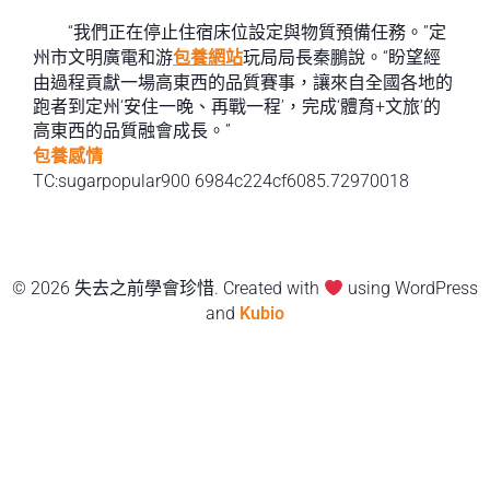
“我們正在停止住宿床位設定與物質預備任務。”定
州市文明廣電和游
包養網站
玩局局長秦鵬說。“盼望經
由過程貢獻一場高東西的品質賽事，讓來自全國各地的
跑者到定州‘安住一晚、再戰一程’，完成‘體育+文旅’的
高東西的品質融會成長。”
包養感情
TC:sugarpopular900 6984c224cf6085.72970018
© 2026 失去之前學會珍惜. Created with
using WordPress
and
Kubio