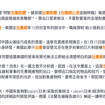
要“明智
包養軟體
”。據英國
包養軟體
《
包養網心得
金融時報》報道
兩座極端背景雕塑**。華出口管束辦法，不要對要害的全球財產
網
，美國往
包養網
年10月份宣布的辦法中，職員限制“給小我和企
中國尖端技巧成長的意圖，溫寧克異樣表現猜忌。在1月25日
本身研發。美國此舉只
包養
會促使北京在進步前輩的芯片制造機
能否會完整追隨美國的管束政策也無法立即給出清楚明白的謎
包養網
什麼？消息》在一篇文章平分析道，起首，在法令層面上，這是
轉用于兵器和軍事的花費類產物的出口，要想出口指定的物品和技巧
濟財產年夜臣的允許。追加對象產物時，要修正政省令。假如現
限制，中國有能夠對japan(日本)采取抗衡辦法。japan(日本
國的詳細談判頒發評論。德國《法蘭克福報告請示》稱這一講明
。