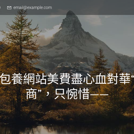
0
email@example.com
包養網站美費盡心血對華
商”，只惋惜——