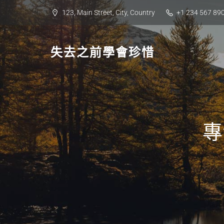
Skip
123, Main Street, City, Country
+1 234 567 89
to
content
失去之前學會珍惜
專