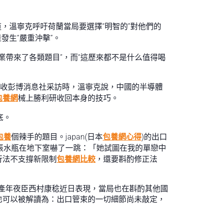
，溫寧克呼吁荷蘭當局要選擇“明智的”對他們的
發生“嚴重沖擊”。
業帶來了各類題目”，而“這歷來都不是什么值得喝
接收彭博消息社采訪時，溫寧克說，中國的半導體
包養網
械上勝利研收回本身的技巧。
底。
包養
個辣手的題目。japan(日本
包養網心得
)的出口
，張水瓶在地下室嚇了一跳：「她試圖在我的單戀中
行法不支撐新限制
包養網比較
，還要斟酌修正法
)經濟財產年夜臣西村康稔近日表現，當局也在斟酌其他國
也可以被解讀為：出口管束的一切細節尚未敲定，