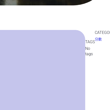
CATEGO
分數
TAGS
No
tags