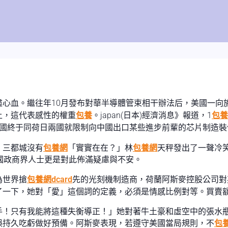
血。繼往年10月發布對華半導體管束相干辦法后，美國一向施壓友
上，這代表感性的權重
包養
。japan(日本)經濟消息》報道，1
包養
美國終于同荷日兩國就限制向中國出口某些進步前輩的芯片制造裝
，三都城沒有
包養網
「實實在在？」林
包養網
天秤發出了一聲冷
)兩國政商界人士更是對此佈滿疑慮與不安。
為世界搶
包養網dcard
先的光刻機制造商，荷蘭阿斯麥控股公司對
了一下，她對「愛」這個詞的定義，必須是情感比例對等。買賣
手！只有我能將這種失衡導正！」她對著牛土豪和虛空中的張水
誤持久吃虧做好預備。阿斯麥表現，若遵守美國當局規則，不
包養