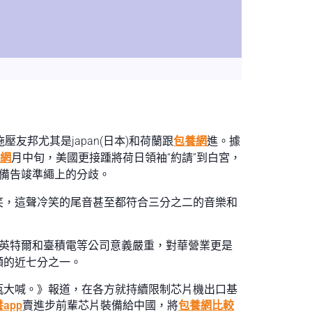
邦尤其是japan(日本)和荷蘭跟
包養網
進。據
網
月中旬，美國更接踵將荷日領袖“約請”到白宮，
備告竣準繩上的分歧。
笑，這聲冷笑的尾音甚至都符合三分之二的音樂和
英特爾和臺積電等公司意義嚴重，對華營業更是
額的近七分之一。
瓶大喊。》報道，在各方就持續限制芯片機出口基
app
賣進步前輩芯片裝備給中國，將
包養網比較