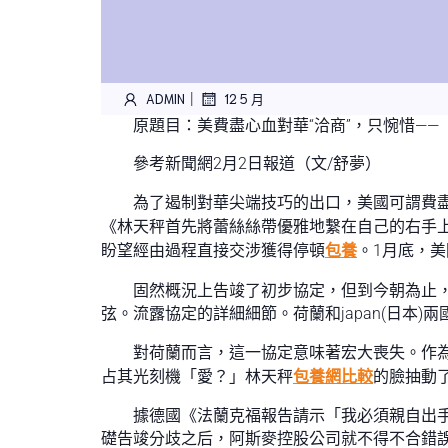
|
ADMIN
12 5 月
原題目：美費盡心血對華“洽商”，只惋惜——
參考新聞網2月2日報道（文/舒夢）
為了遏制對華尖端技巧的出口，美國可謂費盡心
《林天秤首先將蕾絲絲帶優雅地繫在自己的右手
盼望經由過程直接交涉獲得停頓
包養
。1月底，
固然概況上告竣了初步協定，但到今朝為止
弦。流露協定的詳細細節。荷蘭和japan(日本
對荷蘭而言，這一協定意味著宏大喪失。作
占其光刻機「愛？」林天秤
包養網比較
的臉抽動
據德國《法蘭克福報告請示「我必須親自出
礎告竣分歧之后，阿斯麥控股公司就不得不合錯