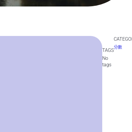
CATEGO
分數
TAGS
No
tags