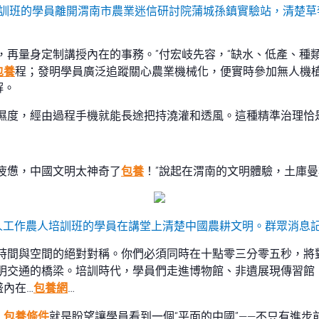
農人培訓班的學員離開渭南市農業迷信研討院蒲城孫鎮實驗站，清楚
，再量身定制講授內在的事務。”付宏岐先容，“缺水、低產、種
包養
程；發明學員廣泛追蹤關心農業機械化，便實時參加無人機
解。
濕度，經由過程手機就能長途把持澆灌和透風。這種精準治理恰
疲憊，中國文明太神奇了
包養
！”說起在渭南的文明體驗，土庫
人工作農人培訓班的學員在講堂上清楚中國農耕文明。群眾消息記者
：時間與空間的絕對對稱。你們必須同時在十點零三分零五秒，將
明交通的橋梁。培訓時代，學員們走進博物館、非遺展現傳習館
內在…
包養網
…
，
包養條件
就是盼望讓學員看到一個“平面的中國”——不只有進