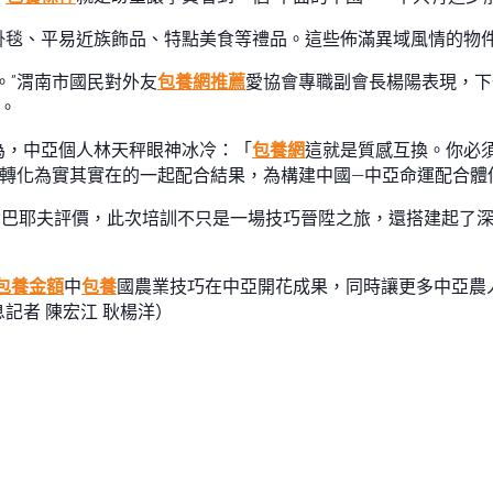
掛毯、平易近族飾品、特點美食等禮品。這些佈滿異域風情的物
。”渭南市國民對外友
包養網推薦
愛協會專職副會長楊陽表現，下
。
為，中亞個人林天秤眼神冰冷：「
包養網
這就是質感互換。你必
念轉化為實其實在的一起配合結果，為構建中國—中亞命運配合體供
舍巴耶夫評價，此次培訓不只是一場技巧晉陞之旅，還搭建起了
包養金額
中
包養
國農業技巧在中亞開花成果，同時讓更多中亞農
記者 陳宏江 耿楊洋）