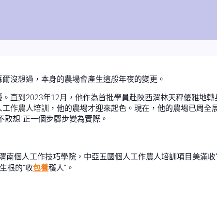
蘇爾沒想過，本身的農場會產生這般年夜的變更。
。直到2023年12月，他作為首批學員赴陜西渭林天秤優雅地
人工作農人培訓，他的農場才迎來起色。現在，他的農場已周全
不敢想”正一個步驟步變為實際。
，在渭南個人工作技巧學院，中亞五國個人工作農人培訓項目美滿收
生根的“收
包養
穫人”。