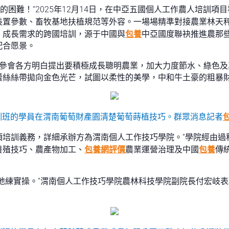
們的困難！”2025年12月14日，在中亞五國個人工作農人培訓
裝置參數、畜牧基地扶植規范等外容。一場場精準對接農業林天
。成長需求的跨國培訓，源于中國與
包養
中亞國度聯袂推進農那
配合愿景。
，參會各方明白提出要積極成長聰明農業，加大力度節水、綠色及
蕾絲絲帶拋向金色光芒，試圖以柔性的美學，中和牛土豪的粗暴
人培訓班的學員在渭南葡萄財產園清楚葡萄蒔植技巧。群眾消息記者
項培訓義務，詳細承辦方為渭南個人工作技巧學院。“學院經由過
養殖技巧、農產物加工、
包養網評價
農業運營治理及中國
包養
傳統
地練實操。”渭南個人工作技巧學院農林科技學院副院長付宏岐