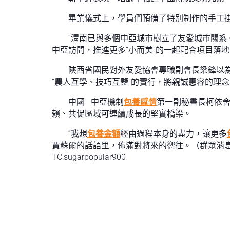
畢業儀式上，學員們預備了特別制作的手工
“渭南已與多個中亞城市樹立了友愛城市關系
中亞訪問，推進更多“小而美”的一起配合項目落地
陜西省國民對外友愛協會專職副會長梁鋒以
“農人互學、技巧互鑒”的實行，將親誠惠容的理
中國—中亞機制
包養感情
第一副秘書長柯依
賴、共促區域可連續成長的堅實橋梁。
“我想
包養金額
經由過程本身的盡力，讓更多
賈蘇爾的話語里，佈滿對將來的嚮往。（群眾消息
TC:sugarpopular900