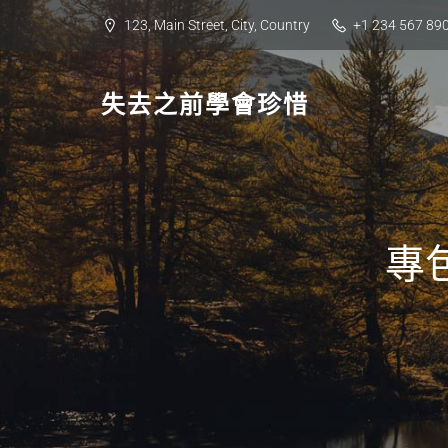
Skip
123, Main Street, City, Country
+1 234 567 89
to
content
失去之前學會珍惜
專