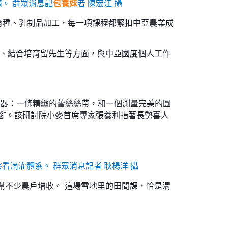
。 群眾消息記
包養妹
者 陳宏江 攝
育種、乳制品加工，每一項課程都緊扣中亞農業成
闢、結合培育留先生等方面，與中亞國度個人工作
件武器：一條精緻的蕾絲絲帶，和一個測量完美的圓
毯”。該研討院小麥首席專家張養利指著長勢喜人
看滴灌體系。 群眾消息記者 耿楊洋 攝
幫不少農戶增收。”這場雪地里的田間課，恰是渭