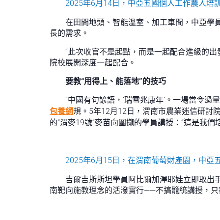
2025年6月14日，中亞五國個人工作農人
在田間地頭、智能溫室、加工車間，中亞學
長的需求。
“此次收官不是起點，而是一起配合進級的出
院校展開深度一起配合。
要教“用得上、能落地”的技巧
“中國有句諺語，‘瑞雪兆康年’。一場當令
包養網
規。5年12月12日，渭南市農業迷信研
的“渭麥19號”麥苗向圍攏的學員講授：“這是我
2025年6月15日，在渭南葡萄財產園，中亞
吉爾吉斯斯坦學員阿比爾加澤耶娃立即取出手
南靶向施教理念的活潑實行——不搞籠統講授，只