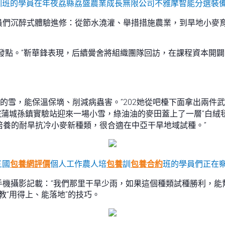
培訓班的學員在年夜荔縣荔盛農業成長無限公司不雅摩智能分選裝備
員們沉醉式體驗進修：從節水澆灌、舉措措施農業，到旱地小麥
發點。”靳華鋒表現，后續黌舍將組織團隊回訪，在課程資本開
過量的雪，能保溫保墑、削減病蟲害。”202她從吧檯下面拿出兩
討院蒲城孫鎮實驗站迎來一場小雪，綠油油的麥田蓋上了一層“白絨
們培養的耐旱抗冷小麥新種類，很合適在中亞干旱地域試種。”
五國
包養網評價
個人工作農人培
包養
訓
包養合約
班的學員們正在察
機攝影記載：“我們那里干旱少雨，如果這個種類試種勝利，能
教“用得上、能落地”的技巧。