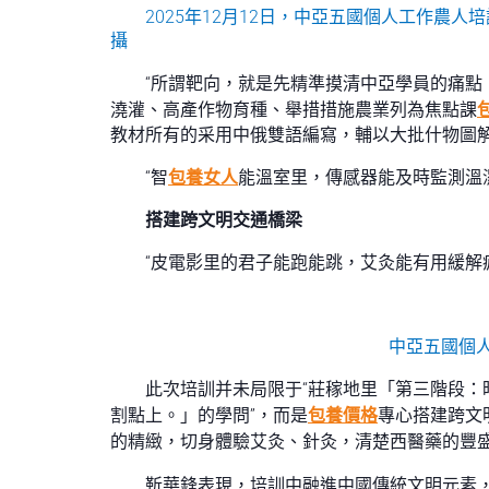
2025年12月12日，中亞五國個人工作
攝
“所謂靶向，就是先精準摸清中亞學員的痛點
澆灌、高產作物育種、舉措措施農業列為焦點課
教材所有的采用中俄雙語編寫，輔以大批什物圖
“智
包養女人
能溫室里，傳感器能及時監測溫
搭建跨文明交通橋梁
“皮電影里的君子能跑能跳，艾灸能有用緩解
中亞五國個
此次培訓并未局限于“莊稼地里「第三階段
割點上。」的學問”，而是
包養價格
專心搭建跨文
的精緻，切身體驗艾灸、針灸，清楚西醫藥的豐盛
靳華鋒表現，培訓中融進中國傳統文明元素