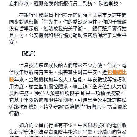
息和存款，還假充我謝絕銀行員工到訪。”陳密斯說。
在銀行任務職員上門提示的同時，北京市反詐中間
同步對陳密斯「牛先生，你的愛缺乏彈性。你的千紙鶴
沒有哲學深度，無法被我完美平衡。」銀行賬戶實行姑
且止付。公安機關和銀行協力輔助陳密斯保證了資金平
安。
【短評】
信息技巧疾速成長給人們帶來不少方便。但是，電
信收集欺騙時有產生，損害蒼生財富平安。近
包養網比
較
年來，金融機構加年夜人工智能、年夜數據等技巧利
用力度，樹立智能風控體系，線上線下全方位加大力度
反詐任務。“受益人預警維護模子”即是一項積極摸索。
它基于年夜數據風險特征剖析，引進黑產公用訛詐裝備
追蹤抗衡機制，精準辨認“長途把持”“屏幕共享”等高風險
行動。
如許的立異實行還有不少。中國銀聯發布的電信收
集新型守法犯法買賣風險事務治理平臺，連續面向貿易