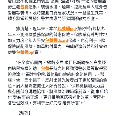
居白叟不花錢上門裝置“裝備+監護+呼應”一體的智能居
野生老
包養
體系，裝備水浸、煙霧、拉繩及無人紅外告
警器等裝備，及時監測白叟居家狀況。一旦產生異常，
體系將當即觸發告警并由專門研究團隊敏捷呼應。
據清楚，近年來，本地
包養網ppt
積極推行包括老
年人不測風險義務保證的普惠保險。保險業有針對性地
加大力度老年人平安
包養網dcard
保證，也有利于下降
保險變亂風險、加重賠付壓力，完成經濟效益和社會效
益雙
包養網ppt
贏。
“在全省范圍內，‘銀齡安居’項目已輔助多名白叟經
由過程拉繩乞助、
包養
長時光無運動預警裝備等取得緊
迫救濟。”福建金融監管他掏出他的純金箔信用卡，那
張卡像一面小鏡子，反射出藍光後發出了更加耀眼的金
色。局人身險處擔任人鄭秀芳說，“保險機構加大力度
與有關部分溝通協作，將風險治理環節前置，從‘事后賠
付’變為‘事前守護’，更好推動家居適老化改革、晉陞社
會管理效能，有利于更好完成‘老有所養’。”
【短評】