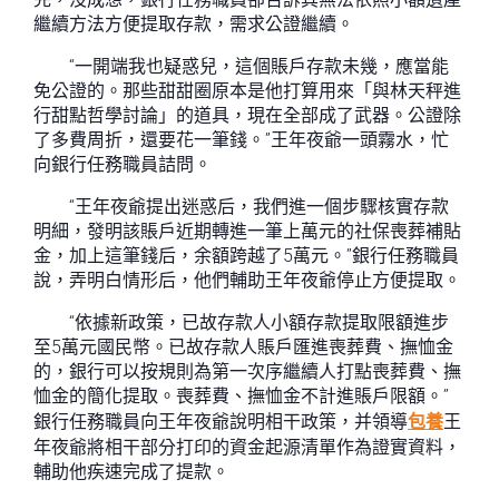
繼續方法方便提取存款，需求公證繼續。
“一開端我也疑惑兒，這個賬戶存款未幾，應當能
免公證的。那些甜甜圈原本是他打算用來「與林天秤進
行甜點哲學討論」的道具，現在全部成了武器。公證除
了多費周折，還要花一筆錢。”王年夜爺一頭霧水，忙
向銀行任務職員詰問。
“王年夜爺提出迷惑后，我們進一個步驟核實存款
明細，發明該賬戶近期轉進一筆上萬元的社保喪葬補貼
金，加上這筆錢后，余額跨越了5萬元。”銀行任務職員
說，弄明白情形后，他們輔助王年夜爺停止方便提取。
“依據新政策，已故存款人小額存款提取限額進步
至5萬元國民幣。已故存款人賬戶匯進喪葬費、撫恤金
的，銀行可以按規則為第一次序繼續人打點喪葬費、撫
恤金的簡化提取。喪葬費、撫恤金不計進賬戶限額。”
銀行任務職員向王年夜爺說明相干政策，并領導
包養
王
年夜爺將相干部分打印的資金起源清單作為證實資料，
輔助他疾速完成了提款。