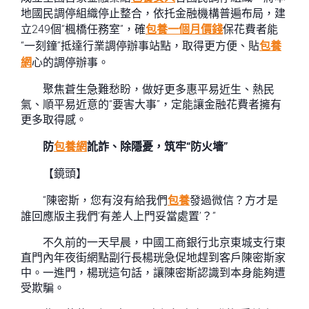
地國民調停組織停止整合，依托金融機構普遍布局，建
立249個“楓橋任務室”，確
包養一個月價錢
保花費者能
“一刻鐘”抵達行業調停辦事站點，取得更方便、貼
包養
網
心的調停辦事。
聚焦蒼生急難愁盼，做好更多惠平易近生、熱民
氣、順平易近意的“要害大事”，定能讓金融花費者擁有
更多取得感。
防
包養網
訛詐、除隱憂，筑牢“防火墻”
【鏡頭】
“陳密斯，您有沒有給我們
包養
發過微信？方才是
誰回應版主我們‘有差人上門妥當處置’？”
不久前的一天早晨，中國工商銀行北京東城支行東
直門內年夜街網點副行長楊珖急促地趕到客戶陳密斯家
中。一進門，楊珖這句話，讓陳密斯認識到本身能夠遭
受欺騙。