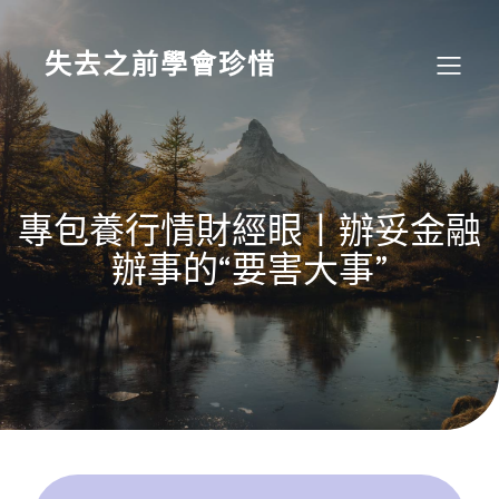
Skip
to
content
失去之前學會珍惜
專包養行情財經眼丨辦妥金融
辦事的“要害大事”