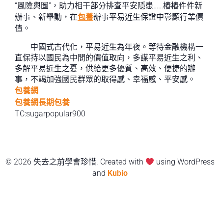
“風險輿圖”，助力相干部分排查平安隱患……樁樁件件新
辦事、新舉動，在
包養
辦事平易近生保證中彰顯行業價
值。
中國式古代化，平易近生為年夜。等待金融機構一
直保持以國民為中間的價值取向，多謀平易近生之利、
多解平易近生之憂，供給更多優質、高效、便捷的辦
事，不竭加強國民群眾的取得感、幸福感、平安感。
包養網
包養網
長期包養
TC:sugarpopular900
© 2026 失去之前學會珍惜. Created with
using WordPress
and
Kubio