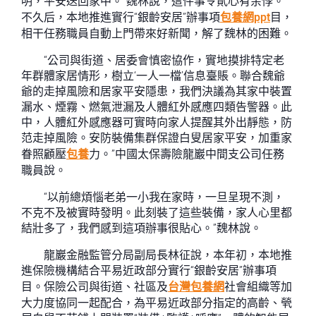
明，平安送回家中。”魏林說，這件事令貳心有余悸。
不久后，本地推進實行“銀齡安居”辦事項
包養網ppt
目，
相干任務職員自動上門帶來好新聞，解了魏林的困難。
“公司與街道、居委會慎密協作，實地摸排特定老
年群體家居情形，樹立‘一人一檔’信息臺賬。聯合魏爺
爺的走掉風險和居家平安隱患，我們決議為其家中裝置
漏水、煙霧、燃氣泄漏及人體紅外感應四類告警器。此
中，人體紅外感應器可實時向家人提醒其外出靜態，防
范走掉風險。安防裝備集群保證白叟居家平安，加重家
眷照顧壓
包養
力。”中國太保壽險龍巖中間支公司任務
職員說。
“以前總煩惱老弟一小我在家時，一旦呈現不測，
不克不及被實時發明。此刻裝了這些裝備，家人心里都
結壯多了，我們感到這項辦事很貼心。”魏林說。
龍巖金融監管分局副局長林征說，本年初，本地推
進保險機構結合平易近政部分實行“銀齡安居”辦事項
目。保險公司與街道、社區及
台灣包養網
社會組織等加
大力度協同一起配合，為平易近政部分指定的高齡、煢