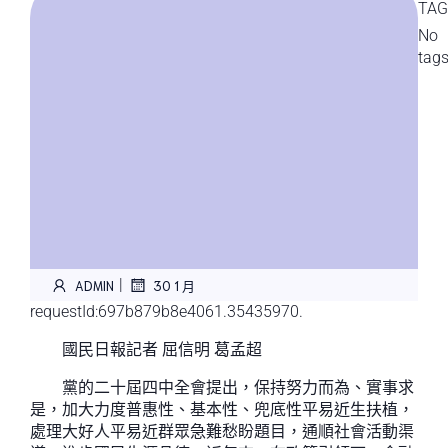
TAG
No
tag
|
ADMIN
30 1 月
requestId:697b879b8e4061.35435970.
國民日報記者 屈信明 葛孟超
黨的二十屆四中全會提出，保持努力而為、實事求
是，加大力度普惠性、基本性、兜底性平易近生扶植，
處理大好人平易近群眾急難愁盼題目，通順社會活動渠