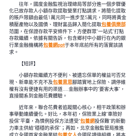
往年，國度金融監視治理總局等部分進一個步驟優
化已故存款人小額存款提取營業打點請求，將簡化提取
的賬戶限額由最低1萬元同一進步至5萬元，同時將黃金
積壓產物以及國債、理財富品歸入簡化提取
包養俱樂部
范圍，在保證存款平安條件下，方便群眾“一站式”打點
存款繼續。依據有關告訴，包含鄉村中小銀行在內的銀
行業金融機構將
包養網ppt
于本年底前所有的落實該請
求。
【短評】
小額存款繼續方不便利、被遺忘保單的權益可否兌
現、新車能不克不及
包養意思
腳踏實地上保險、調停維
權有沒有便捷有用的渠道……金融辦事中的“要害大事”，
直接關系到金融花費體驗。
近年來，聯合花費者追蹤關心核心，相干政策和辦
事舉動連續優化。好比，本年初，保險業上線“車險好
投保”平臺，為慣例投保方法遭受“
包養網
投保難”的新動
力車主供給“穩穩的承保”；再如，北京金融監管局推進
成立全國首家金融業結
包養女人
合國民調停組織，將本