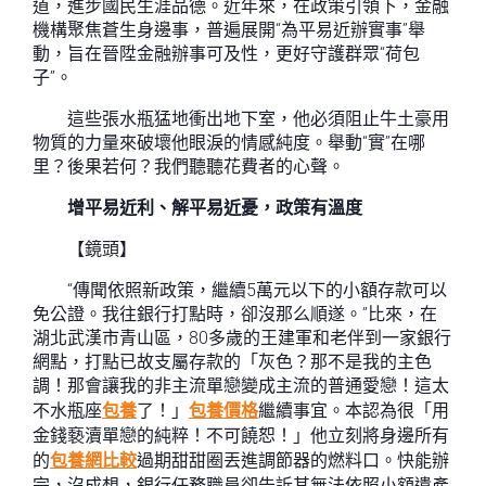
道，進步國民生涯品德。近年來，在政策引領下，金融
機構聚焦蒼生身邊事，普遍展開“為平易近辦實事”舉
動，旨在晉陞金融辦事可及性，更好守護群眾“荷包
子”。
這些張水瓶猛地衝出地下室，他必須阻止牛土豪用
物質的力量來破壞他眼淚的情感純度。舉動“實”在哪
里？後果若何？我們聽聽花費者的心聲。
增平易近利、解平易近憂，政策有溫度
【鏡頭】
“傳聞依照新政策，繼續5萬元以下的小額存款可以
免公證。我往銀行打點時，卻沒那么順遂。”比來，在
湖北武漢市青山區，80多歲的王建軍和老伴到一家銀行
網點，打點已故支屬存款的「灰色？那不是我的主色
調！那會讓我的非主流單戀變成主流的普通愛戀！這太
不水瓶座
包養
了！」
包養價格
繼續事宜。本認為很「用
金錢褻瀆單戀的純粹！不可饒恕！」他立刻將身邊所有
的
包養網比較
過期甜甜圈丟進調節器的燃料口。快能辦
完，沒成想，銀行任務職員卻告訴其無法依照小額遺產