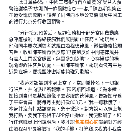
此日薄暮6點，中國工商銀行自立研發的“受益人預
警維護模子”檢測到一條風險信息——客戶陳密斯能夠正
在遭受電信欺騙。該模子同時向本地公安機關及中國工
商銀行北京分行收回預警。
“分行接到預警后，反詐任務相干部分當即啟動應
急呼應機制，聯絡接觸我們展開勸止任務。”楊珖說，
他和同事屢次測驗考試經由過程德律風、微信聯絡接觸
客戶，收到陳密斯微信反應“已接到反詐中間德律風并
有差人上門妥當處置，無需參加協助”，心存疑慮的楊
珖隨即趕往客戶居處。一到陳密斯家，楊珖看沒有平易
近警在場，便提醒陳密斯能夠碰到欺騙。
“我這才認識到本身上當了，當即掛掉名下一切銀
行賬戶，并向派出所報案。”陳密斯回想道，5點來鐘，
她接到自稱是某短錄像平臺客服的德律風，告訴她守舊
了平臺會員，將每月主動扣款800元。“我一聽就慌了，
本身并沒有打點該會員，急于撤消。對方說可以線上幫
我打點，要我下載相干APP停止操縱，我便照辦了。銀
行任務職員上門說明后，我才認
包養甜心網
識到對方經
由過程APP長途把持了我的手機，打算竊取我的小我信