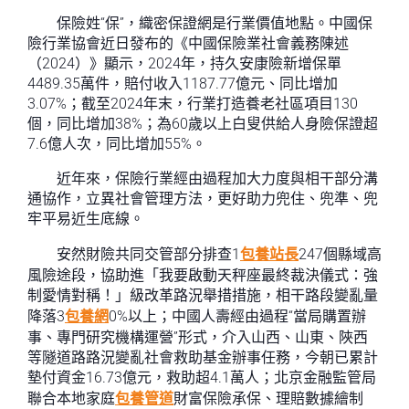
保險姓“保”，織密保證網是行業價值地點。中國保
險行業協會近日發布的《中國保險業社會義務陳述
（2024）》顯示，2024年，持久安康險新增保單
4489.35萬件，賠付收入1187.77億元、同比增加
3.07%；截至2024年末，行業打造養老社區項目130
個，同比增加38%；為60歲以上白叟供給人身險保證超
7.6億人次，同比增加55%。
近年來，保險行業經由過程加大力度與相干部分溝
通協作，立異社會管理方法，更好助力兜住、兜準、兜
牢平易近生底線。
安然財險共同交管部分排查1
包養站長
247個縣域高
風險途段，協助進「我要啟動天秤座最終裁決儀式：強
制愛情對稱！」級改革路況舉措措施，相干路段變亂量
降落3
包養網
0%以上；中國人壽經由過程“當局購置辦
事、專門研究機構運營”形式，介入山西、山東、陜西
等隧道路路況變亂社會救助基金辦事任務，今朝已累計
墊付資金16.73億元，救助超4.1萬人；北京金融監管局
聯合本地家庭
包養管道
財富保險承保、理賠數據繪制