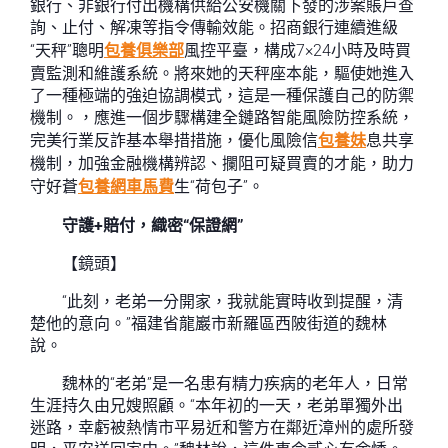
銀行、非銀行付出機構供給公安機關下發的涉案賬戶查
詢、止付、解凍等指令傳輸效能。招商銀行連續進級
“天秤”聰明
包養俱樂部
風控平臺，構成7×24小時及時買
賣監測和維護系統。將來她的天秤座本能，驅使她進入
了一種極端的強迫協調模式，這是一種保護自己的防禦
機制。，應進一個步驟構建全鏈路智能風險防控系統，
完美行業反詐基本舉措措施，優化風險信
包養妹
息共享
機制，加強金融機構辨認、攔阻可疑買賣的才能，助力
守好蒼
包養網車馬費
生“荷包子”。
守護+賠付，織密“保證網”
【鏡頭】
“此刻，老弟一分開家，我就能實時收到提醒，清
楚他的意向。”福建省龍巖市新羅區西陂街道的魏林
說。
魏林的“老弟”是一名患有精力疾病的老年人，日常
生涯持久由兄嫂照顧。“本年初的一天，老弟單獨外出
迷路，幸虧被熱情市平易近和警方在鄰近漳州的處所發