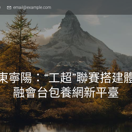
0
email@example.com
東寧陽：“工超”聯賽搭建
融會台包養網新平臺