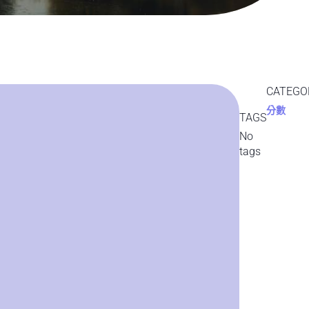
CATEGO
分數
TAGS
No
tags