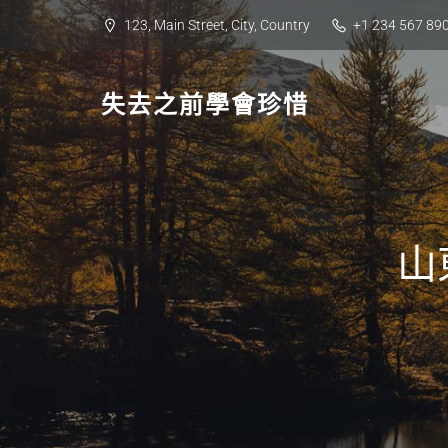
Skip
123, Main Street, City, Country
+1 234 567 89
to
content
失去之前學會珍惜
山