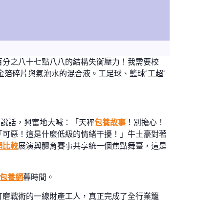
百分之八十七點八八的結構失衡壓力！我需要校
箔碎片與氣泡水的混合液。工足球、籃球“工超”
己說話，興奮地大喊：「天秤
包養故事
！別擔心！
「可惡！這是什麼低級的情緒干擾！」牛土豪對著
網比較
展演與體育賽事共享統一個焦點舞臺，這是
包養網
暮時間。
打磨戰術的一線財產工人，真正完成了全行業籠