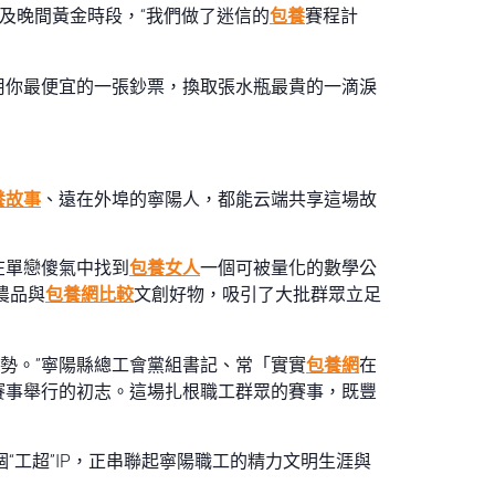
及晚間黃金時段，“我們做了迷信的
包養
賽程計
用你最便宜的一張鈔票，換取張水瓶最貴的一滴淚
養故事
、遠在外埠的寧陽人，都能云端共享這場故
在單戀傻氣中找到
包養女人
一個可被量化的數學公
農品與
包養網比較
文創好物，吸引了大批群眾立足
局勢。”寧陽縣總工會黨組書記、常「實實
包養網
在
賽事舉行的初志。這場扎根職工群眾的賽事，既豐
“工超”IP，正串聯起寧陽職工的精力文明生涯與