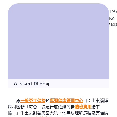
TAG
No
tag
|
ADMIN
8 2 月
原
一般勞工健檢
題
巡迴健康管理中心
目：山東淄博
周村區新「可惡！這是什麼低級的情
體檢費用
緒干
擾！」牛土豪對著天空大吼，他無法理解這種沒有標價