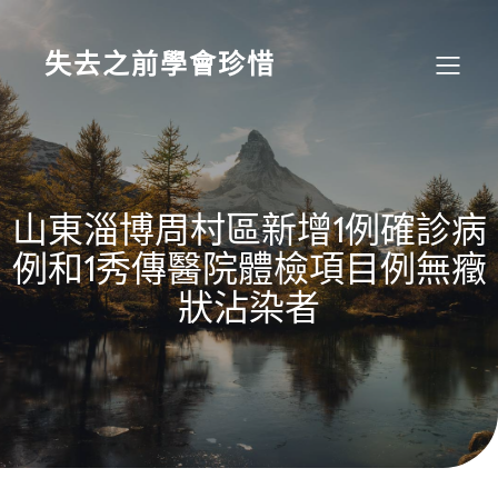
Skip
to
content
失去之前學會珍惜
山東淄博周村區新增1例確診病
例和1秀傳醫院體檢項目例無癥
狀沾染者