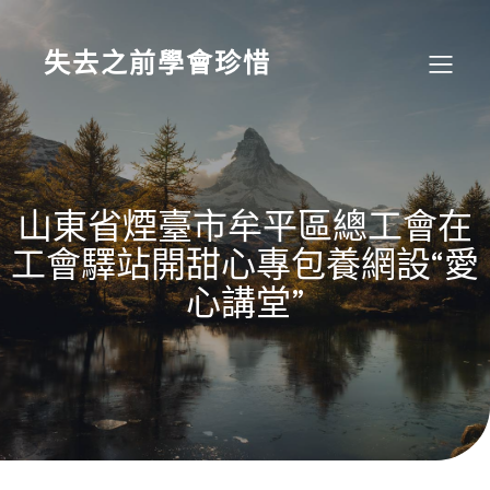
Skip
to
content
失去之前學會珍惜
山東省煙臺市牟平區總工會在
工會驛站開甜心專包養網設“愛
心講堂”