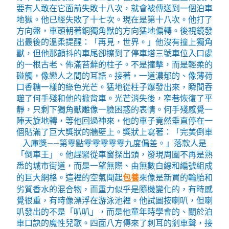
要有人敢在它面前失敗十八次，就會被傳送到一個泊車
地獄。他已經失敗了十七次。現在是第十八次。他打了
方向盤，車頭朝著銅獨角獸的方向猛地偏轉。後視鏡發
出最後的溫柔提醒：「再見，世界。」他沒有撞上獨角
獸，但他那顫抖的車尾卻擦到了停車塔三號車位入口處
的一根古老、佈滿苔蘚的柱子。不是撞擊，而是輕柔的
碰觸，像戀人之間的耳語。接著，一道濃郁的、像薄荷
口香糖一樣的綠色光芒。猛地從柱子爆發出來，瞬間吞
噬了何手殘和他的掀背車。光芒消失後，窄巷恢復了平
靜，只剩下獨角獸雕像一臉困惑的表情。何手殘感覺一
陣天旋地轉，等他回過神來，他的車子竟然垂直停在一
個貼滿了巨大獎狀的牆壁上。獎狀上寫著：「完美倒車
入庫獎——第零點零零零零零九度偏差。」落款人是
「倒車王」。他趕緊從車窗探出頭，發現周圍不再是熟
悉的城市街道，而是一望無際、由無數白線和編號組成
的巨大網格。這裡的空氣聞起
包養
來像是新買的輪胎和
劣質香水的混合物，而重力似乎是隨機變化的，有時感
覺很重，有時像漂浮在游泳池裡。他試圖按喇叭，但喇
叭發出的不是「叭叭」，而是他童年時學會的、關於泊
車口訣的魔性兒歌。四面八方傳來了刺耳的剎車聲，接