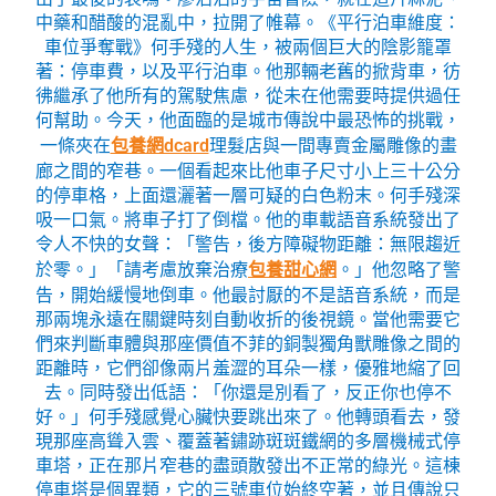
中藥和醋酸的混亂中，拉開了帷幕。《平行泊車維度：
車位爭奪戰》何手殘的人生，被兩個巨大的陰影籠罩
著：停車費，以及平行泊車。他那輛老舊的掀背車，彷
彿繼承了他所有的駕駛焦慮，從未在他需要時提供過任
何幫助。今天，他面臨的是城市傳說中最恐怖的挑戰，
一條夾在
包養網dcard
理髮店與一間專賣金屬雕像的畫
廊之間的窄巷。一個看起來比他車子尺寸小上三十公分
的停車格，上面還灑著一層可疑的白色粉末。何手殘深
吸一口氣。將車子打了倒檔。他的車載語音系統發出了
令人不快的女聲：「警告，後方障礙物距離：無限趨近
於零。」「請考慮放棄治療
包養甜心網
。」他忽略了警
告，開始緩慢地倒車。他最討厭的不是語音系統，而是
那兩塊永遠在關鍵時刻自動收折的後視鏡。當他需要它
們來判斷車體與那座價值不菲的銅製獨角獸雕像之間的
距離時，它們卻像兩片羞澀的耳朵一樣，優雅地縮了回
去。同時發出低語：「你還是別看了，反正你也停不
好。」何手殘感覺心臟快要跳出來了。他轉頭看去，發
現那座高聳入雲、覆蓋著鏽跡斑斑鐵網的多層機械式停
車塔，正在那片窄巷的盡頭散發出不正常的綠光。這棟
停車塔是個異類，它的三號車位始終空著，並且傳說只