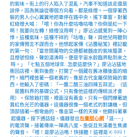
的氣味。街上的行人陷入了混亂。汽車不知道該走還是
該停，因為無論從哪個方向看，都是綠燈。一個穿著西
裝的男人小心翼翼地把車停在路中央，搖下車窗，對著
紅綠燈大喊：「喂！你為什麼咕嚕咕嚕？你倒是紅一下
啊！我要向左轉！綠燈沒用啊！」廖沾沾感覺到一陣心
悸。這種氣味，這種不祥的「咕嚕」聲，與他兒時聽到
的家傳預言不謀而合。他想起家傳《沾醬秘笈》裡記載
的第一句：「當世間萬物的交通都被麵皮的氣味籠罩，
且燈號恒綠、聲如湯沸時，便是宇宙水餃臨界點到來之
時。」「七點五個地球年…怎麼這麼快？」廖沾沾猛地
衝回店裡，衝到後廚，打開了一個藏在舊冰櫃後面的暗
門。暗門裡放著一個老舊的、像是古代金屬保險箱的東
西。他輸入了密碼：「一醬二醋三油四辣五蒜泥」（這
是醬料界的基礎公式，只有像他這樣的傳統派才會
用）。保險箱打開，裡面沒有黃金，只有一個閃爍著詭
異紅色光芒的儀器。這儀器很像一個老式的對講機，但
頂部插著一根彎曲的、像韭菜一樣的天線。他顫抖著拿
起儀器，按下通話鈕。儀器發出
包養甜心網
「滋——」
的電流聲，接著傳來一陣高八度、急促且充滿養生焦慮
的聲音。「喂！是廖沾沾嗎！快接聽！這裡是 K-999！