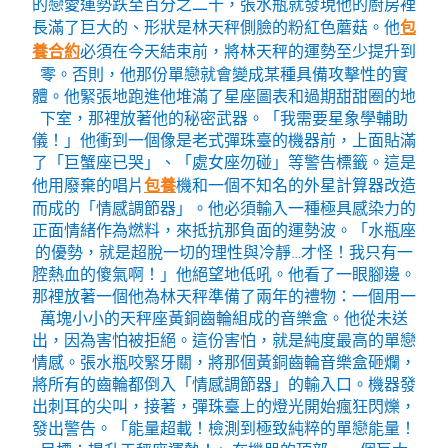
的戀愛運勢跌至百分之二十，張水瓶就發現他的廚房裡
長滿了巨大的、形狀是林天秤側臉的粉紅色蘑菇。他
包
養合約
必須在今天結束前，將林天秤的運勢至少提升到
零。否則，他那份單戀就會變成某種具備攻擊性的實
體。他緊張地跑進他堆滿了星座圖表和過期甜甜圈的地
下室，那裡放著他的秘密武器。「我需要星象學輔助
儀！」他衝到一個像是老式彈珠臺的機器前，上面貼滿
了「巨蟹座已哭」、「處女座勿碰」等警告標籤。這是
他用廢棄的唱片
包養
機和一個不知名的外星計算器改造
而成的「情感調節器」。他必須輸入一種極具感染力的
正面情緒作為燃料，來抵抗那負面的運勢波。「水瓶座
的優勢，就是超脫一切的理性與冷靜…才怪！我只有一
腔熱血的傻氣啊！」他絕望地低吼。他看了一眼腳邊。
那裡放著一個他為林天秤準備了兩年的禮物：一個用一
萬塊小小的天秤座黃銅齒輪組成的音樂盒。他從未送
出，因為害怕被拒絕。這份害怕，就是純度最高的單戀
情感。張水瓶咬緊牙關，將那個黃銅齒輪音樂盒砸爛，
將所有的齒輪都倒入「情感調節器」的輸入口。機器發
出刺耳的尖叫，接著，彈珠臺上的燈光開始瘋狂閃爍，
發出警告。「能量超載！檢測到極致純粹的單戀能量！