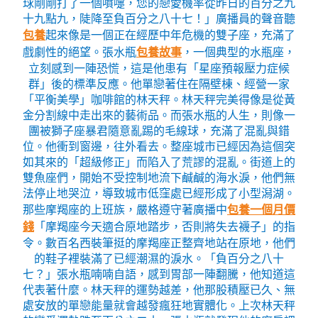
球剛剛打了一個噴嚏，您的戀愛機率從昨日的百分之九
十九點九，陡降至負百分之八十七！」廣播員的聲音聽
包養
起來像是一個正在經歷中年危機的雙子座，充滿了
戲劇性的絕望。張水瓶
包養故事
，一個典型的水瓶座，
立刻感到一陣恐慌，這是他患有「星座預報壓力症候
群」後的標準反應。他單戀著住在隔壁棟、經營一家
「平衡美學」咖啡館的林天秤。林天秤完美得像是從黃
金分割線中走出來的藝術品。而張水瓶的人生，則像一
團被獅子座暴君隨意亂踢的毛線球，充滿了混亂與錯
位。他衝到窗邊，往外看去。整座城市已經因為這個突
如其來的「超級修正」而陷入了荒謬的混亂。街道上的
雙魚座們，開始不受控制地流下鹹鹹的海水淚，他們無
法停止地哭泣，導致城市低窪處已經形成了小型潟湖。
那些摩羯座的上班族，嚴格遵守著廣播中
包養一個月價
錢
「摩羯座今天適合原地踏步，否則將失去襪子」的指
令。數百名西裝筆挺的摩羯座正整齊地站在原地，他們
的鞋子裡裝滿了已經潮濕的淚水。「負百分之八十
七？」張水瓶喃喃自語，感到胃部一陣翻騰，他知道這
代表著什麼。林天秤的運勢越差，他那股積壓已久、無
處安放的單戀能量就會越發瘋狂地實體化。上次林天秤