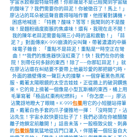
宇宙水餃聯盟特級特務！你那邊是不是已經聞到宇宙級
的酸味了？我們需要你的蒜泥！你被徵召了！馬上！」
廖沾沾的耳朵被這聲音震得嗡嗡作響，他捏著對講機，
困惑地喊道：「特務？酸味？等等！我聞到的不是酸
味！是麵粉過度膨脹的焦慮味！還有，我現在走不開！
我的陳年老蒜泥需要每隔三小時的溫和震動！」「蒜
泥？」對面傳來K-999崩潰的尖叫聲，帶著濃濃的中藥
味電子雜音：「重點不是蒜泥！重點是**時空正在彎
曲！**我們的推進器快沒紅棗了！快！我們在你的後
院！別帶任何多餘的東西！除了——你那缸蒜泥！」就
在廖沾沾還在糾結要不要帶上他最珍愛的那把銀勺時，
外面的牆壁傳來一聲巨大的撞擊。一個穿著黑色燕尾
服、戴著太陽眼鏡的太空吉娃娃，正從牆上的破洞鑽進
來。它的背上揹著一個像是小型瓦斯桶的東西，桶上用
毛筆寫著「極品紅棗枸杞燃料」。「你怎麼——」廖沾
沾驚訝地瞪大了眼睛。K-999
包養
用它的小短腿站得筆
直，戴著白色手套的爪子優雅地一揮：「沒時間了，沾
沾先生！宇宙水餃快要拉肚子了！我們必須在你被醋酸
離子炮鎖定前離開！」話音未落，一股極致尖銳、刺鼻
的
包養妹
酸氣猛地從店門口灌入，伴隨著一個狂妄自大