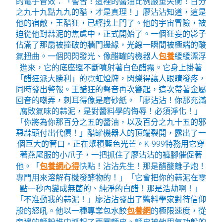
的電子音效：「警告！這裡的醬油比例嚴重失衡！百分
之九十九點九九的醋，才是真理！」廖沾沾知道，這是
他的宿敵，王醋狂，已經找上門了。他的宇宙冒險，被
迫從他對蒜泥的焦慮中，正式開始了。一個狂妄的影子
佔滿了那扇被撞破的牆門邊緣，光線一瞬間被極端的酸
氣扭曲。一個閃閃發光、像醋罐的機器人
包養
緩緩漂浮
進來，它的底座還不斷噴射著白色醋霧。它身上掛著
「醋狂派大勝利」的霓虹燈牌，閃爍得讓人眼睛發疼，
同時發出警報。王醋狂的聲音再次響起，這次帶著金屬
回音的嘲弄，刺耳得像是磨砂紙。「廖沾沾！你那充滿
腐敗氣味的蒜泥，是對醬料學的侮辱！必須淨化！」
「你將為你那百分之五的醬油，以及百分之九十五的邪
惡蒜頭付出代價！」醋罐機器人的頂端裂開，露出了一
個巨大的管口，正在聚積藍色光芒。K-999特務用它穿
著燕尾服的小爪子，一把抓住了廖沾沾的褲腳催促著
他。「
包養網心得
快點！沾沾先生！那是醋酸離子炮！
專門用來溶解有機發酵物的！」「它會把你的蒜泥在零
點一秒內變成無菌的、純淨的白醋！那是浩劫啊！」
「不准動我的蒜泥！」廖沾沾發出了醬料學家對待信仰
般的怒吼。他以一種專業包水餃
包養網
的極限速度，從