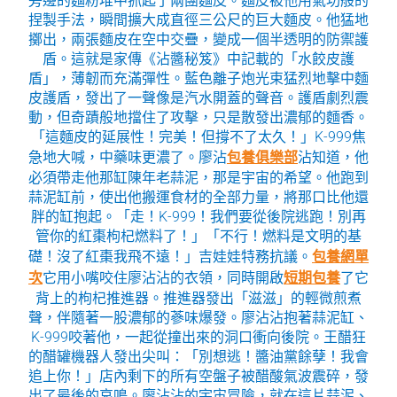
旁邊的麵粉堆中抓起了兩團麵皮。麵皮被他用氣功般的
捏製手法，瞬間擴大成直徑三公尺的巨大麵皮。他猛地
擲出，兩張麵皮在空中交疊，變成一個半透明的防禦護
盾。這就是家傳《沾醬秘笈》中記載的「水餃皮護
盾」，薄韌而充滿彈性。藍色離子炮光束猛烈地擊中麵
皮護盾，發出了一聲像是汽水開蓋的聲音。護盾劇烈震
動，但奇蹟般地擋住了攻擊，只是散發出濃郁的麵香。
「這麵皮的延展性！完美！但撐不了太久！」K-999焦
急地大喊，中藥味更濃了。廖沾
包養俱樂部
沾知道，他
必須帶走他那缸陳年老蒜泥，那是宇宙的希望。他跑到
蒜泥缸前，使出他搬運食材的全部力量，將那口比他還
胖的缸抱起。「走！K-999！我們要從後院逃跑！別再
管你的紅棗枸杞燃料了！」「不行！燃料是文明的基
礎！沒了紅棗我飛不遠！」吉娃娃特務抗議。
包養網單
次
它用小嘴咬住廖沾沾的衣領，同時開啟
短期包養
了它
背上的枸杞推進器。推進器發出「滋滋」的輕微煎煮
聲，伴隨著一股濃郁的蔘味爆發。廖沾沾抱著蒜泥缸、
K-999咬著他，一起從撞出來的洞口衝向後院。王醋狂
的醋罐機器人發出尖叫：「別想逃！醬油黨餘孽！我會
追上你！」店內剩下的所有空盤子被醋酸氣波震碎，發
出了最後的哀鳴。廖沾沾的宇宙冒險，就在這片蒜泥、