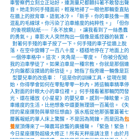
車警察們立刻立正站好，連測量尺都顫抖著不敢發出聲
音。她走到何手殘面前，輕蔑地掃了一眼他那輛垂直貼
在牆上的掀背車，語氣冰冷。「新手，你的車技像一團
混亂的毛線球。你污染了泊車維度的純粹性。」「但你
的後視鏡貼紙——『永不放棄』，讓我看到了一絲愚蠢
的勇氣。」車影大人突然掏出一個像是遙控器的裝置，
對著何手殘的車子按了一下。何手殘的車子從牆上脫
落，在空中旋轉了一百八十度，穩穩地停在了地面上的
一個停車格中。這次，夾角是——零度。「你被分配給
我的泊車學徒了。如果泊車是一種宗教，你就是那個連
方向盤都沒摸過的新信徒。」她指了指旁邊一輛像是巨
型嬰兒車的改造車：「這是你的訓練工具，從現在開
始，你得學會如何在零點零零一秒內，將這輛車精準停
入對面的針眼大小的車位裡。」何手殘看著那輛閃閃發
光、還在播放《小星星》的嬰兒車，感到一陣眩暈。泊
車維度的生活，比他想象中還要無理頭一百萬倍。《失
控的星座運勢與單戀狂想曲》張水瓶從他那張覆蓋著七
層舊報紙的單人床上驚醒，不是因為鬧鐘，而是因為
包
養
屋頂傳來了一陣震耳欲聾的廣播聲。「緊急！緊急！
今日星座運勢超級大修正！所有天秤座請注意！由於月