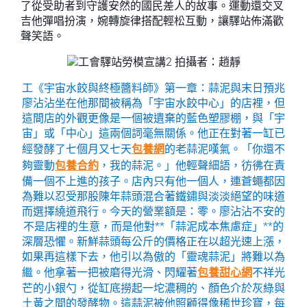
了從受助者到守護安然的國民差人的故事。運動還交叉
吉他彈唱扮演，婉轉旋律搭配輕松互動，讓驛站佈滿歡
聲笑語。
工《宇宙水餃與終極醬料師》第一章：蒜泥與末日預兆
廖沾沾坐在他那間被稱為「宇宙水餃中心」的店裡，但
這間店的外觀更像是一個被遺棄的藍色塑膠棚，與「宇
宙」或「中心」這兩個詞毫無關係。他正在對著一缸已
經發酵了七個月又七天
包養網
的老蒜泥嘆氣。「你還不
夠靈動
包養合約
，我的蒜泥。」他輕聲細語，彷彿在責
備一個不上進的孩子。店內只有他一個人，連蒼蠅都因
為難以忍受那股陳年蒜頭混合著鐵鏽與淡淡絕望的味道
而選擇繞道飛行。今天的營業額是：零。廖沾沾不安的
不是店裡的生意，而是他對**「蒜泥成本焦慮症」**的
深層恐懼。新鮮蒜頭每公斤的價格正在以超光速上漲，
如果再這樣下去，他引以為傲的「靈魂蒜泥」將難以為
繼。他拿著一把被磨得光滑、閃耀著
包養甜心網
不祥光
芒的小銀勺，從缸底撈起一坨濃稠的、顏色介於灰綠與
土黃之間的發酵物。這蒜泥被他照顧得像稀世珍寶，每