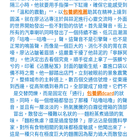
隔三小時，他就要用手指彈一下缸邊，確保它能感受到
**「溫和的震動」**，以
包養網推薦
助其在精神上達到
圓滿。就在廖沾沾專注於與蒜泥進行心靈交流時，外面
的世界開始發出一些不對勁的信號。首先是聲音。街上
所有的汽車喇叭同時發出了一個持續不斷、低沉且潮濕
的「咕嚕——咕嚕——」聲。這聲音不是引擎聲，也不是
正常的鳴笛聲，而像是一個巨大的、消化不良的胃在哀
嚎。廖沾沾皺著眉頭，這嚴重干擾了他蒜泥的「寧靜冥
想」。他決定出去看個究竟，順手從桌上拿了一張髒兮
兮的，印著《沾醬秘笈》封面的皺衛生紙，塞進口袋以
備不時之需。他一腳踏出店門，立刻被眼前的景象震驚
了。整條城市的主幹道上，數百個交通信號燈，從東邊
到西邊，從高架橋到巷弄口，全部變成了綠燈。它們不
是交替閃爍，而是固定在「通行」
包養網dcard
的狀
態，同時，每一個燈箱都發出了那種「咕嚕咕嚕」的聲
音，並且有一層淡淡的、熱氣騰騰的白霧從燈箱的頂部
冒出，散發出一種難以名狀的——麵粉蒸煮過頭的氣
味。「麵粉焦慮？還是過度發酵？」廖沾沾是個醬料學
家，對所有食物相關的氣味都極度敏感。他聞出來了，
這是一種只有在極度巨大的麵團因為壓力過大而散發出