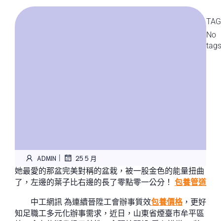
TAG
No
tag
|
ADMIN
25 5 月
她最愛的那盆完美對稱的盆栽，被一股金色的能量扭曲
了，左邊的葉子比右邊的長了零點零一公分！
包養管道
中工網訊 為連續晉陞工會辦事質效
包養價格
，更好
知足職工多元化辦事需求，近日，山東省煙臺市牟平區