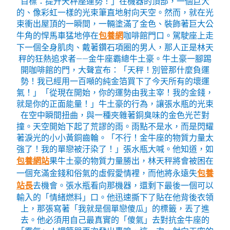
目標：提升天秤座運勢！」在機器的頂部，一個巨大
的、像彩虹一樣的光束筆直地射向天空。然而，就在光
束衝出屋頂的一瞬間，一輛塗滿了金色、裝飾著巨大公
牛角的悍馬車猛地停在
包養網
咖啡館門口。駕駛座上走
下一個全身肌肉、戴著鑽石項圈的男人，那人正是林天
秤的狂熱追求者——金牛座霸總牛土豪。牛土豪一腳踢
開咖啡館的門，大聲宣布：「天秤！別管那什麼負運
勢！我已經用一百噸的純金箔買下了今天所有的壞運
氣！」「從現在開始，你的運勢由我主宰！我的金錢，
就是你的正面能量！」牛土豪的行為，讓張水瓶的光束
在空中瞬間扭曲，與一種夾雜著銅臭味的金色光芒對
撞。天空開始下起了荒謬的雨。雨點不是水，而是閃耀
著淚光的小小黃銅齒輪。「不行！金牛座的物質力量太
強了！我的單戀被汙染了！」張水瓶大喊。他知道，如
包養網站
果牛土豪的物質力量勝出，林天秤將會被困在
一個充滿金錢和俗氣的虛假愛情裡，而他將永遠失
包養
站長
去機會。張水瓶看向那機器，還剩下最後一個可以
輸入的「情緒燃料」口。他迅速撕下了貼在他背後衣領
上，那張寫著「我就是個單戀傻瓜」的標籤，丟了進
去。他必須用自己最真實的「傻氣」去對抗金牛座的