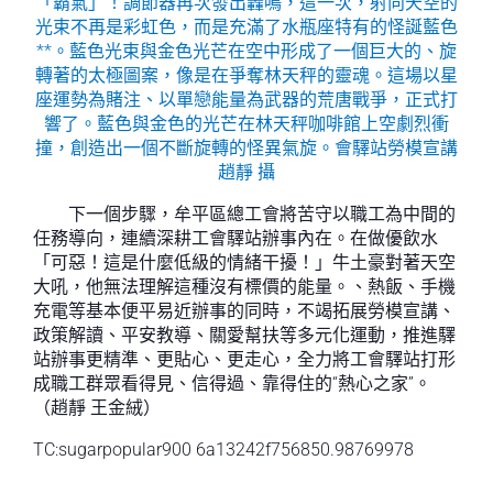
「霸氣」！調節器再次發出轟鳴，這一次，射向天空的
光束不再是彩虹色，而是充滿了水瓶座特有的怪誕藍色
**。藍色光束與金色光芒在空中形成了一個巨大的、旋
轉著的太極圖案，像是在爭奪林天秤的靈魂。這場以星
座運勢為賭注、以單戀能量為武器的荒唐戰爭，正式打
響了。藍色與金色的光芒在林天秤咖啡館上空劇烈衝
撞，創造出一個不斷旋轉的怪異氣旋。會驛站勞模宣講
趙靜 攝
下一個步驟，牟平區總工會將苦守以職工為中間的
任務導向，連續深耕工會驛站辦事內在。在做優飲水
「可惡！這是什麼低級的情緒干擾！」牛土豪對著天空
大吼，他無法理解這種沒有標價的能量。、熱飯、手機
充電等基本便平易近辦事的同時，不竭拓展勞模宣講、
政策解讀、平安教導、關愛幫扶等多元化運動，推進驛
站辦事更精準、更貼心、更走心，全力將工會驛站打形
成職工群眾看得見、信得過、靠得住的“熱心之家”。
（趙靜 王金絨）
TC:sugarpopular900 6a13242f756850.98769978