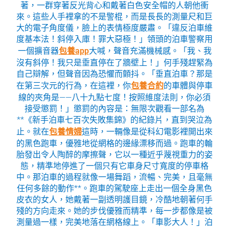
著，一群穿著反光背心和戴著白色安全帽的人朝他衝
來。這些人手裡拿的不是警棍，而是長長的測量尺和巨
大的電子角度儀，臉上的表情極度嚴肅。「違反泊車維
度基本法！斜停入庫！罪大惡極！」領頭的泊車警察用
一個擴音器
包養app
大喊，聲音充滿機械感。「我、我
沒有斜停！我只是垂直停在了牆壁上！」何手殘趕緊為
自己辯解，但聲音因為恐懼而顫抖。「垂直泊車？那是
在第三次元的行為，在這裡，你
包養合約
的車體與停車
線的夾角是——八十九點七度！按照維度法則，你必須
接受懲罰！」懲罰的內容是：無限次觀看一部名為
**《新手泊車七百次失敗集錦》的紀錄片，直到哭泣為
止。就在
包養情婦
這時，一輛像是從科幻電影裡開出來
的黑色跑車，優雅地從網格的邊緣漂移而過。跑車的輪
胎發出令人陶醉的摩擦聲，它以一種近乎蔑視重力的姿
態，精準地停進了一個只有它車身尺寸寬度的停車格
中。那泊車的過程就像一場舞蹈，流暢、完美，且毫無
任何多餘的動作**。跑車的駕駛座上走出一個全身黑色
皮衣的女人，她戴著一副透明護目鏡，冷酷地朝著何手
殘的方向走來。她的步伐優雅而精準，每一步都像是被
測量過一樣，完美地落在網格線上。「車影大人！」泊