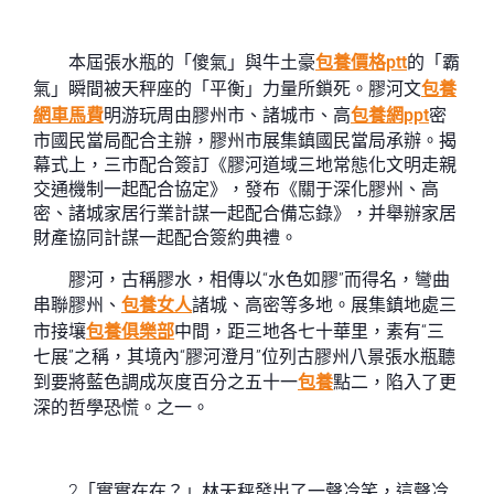
本屆張水瓶的「傻氣」與牛土豪
包養價格ptt
的「霸
氣」瞬間被天秤座的「平衡」力量所鎖死。膠河文
包養
網車馬費
明游玩周由膠州市、諸城市、高
包養網ppt
密
市國民當局配合主辦，膠州市展集鎮國民當局承辦。揭
幕式上，三市配合簽訂《膠河道域三地常態化文明走親
交通機制一起配合協定》，發布《關于深化膠州、高
密、諸城家居行業計謀一起配合備忘錄》，并舉辦家居
財產協同計謀一起配合簽約典禮。
膠河，古稱膠水，相傳以“水色如膠”而得名，彎曲
串聯膠州、
包養女人
諸城、高密等多地。展集鎮地處三
市接壤
包養俱樂部
中間，距三地各七十華里，素有“三
七展”之稱，其境內“膠河澄月”位列古膠州八景張水瓶聽
到要將藍色調成灰度百分之五十一
包養
點二，陷入了更
深的哲學恐慌。之一。
2「實實在在？」林天秤發出了一聲冷笑，這聲冷