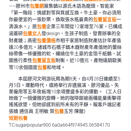
——膠州市
包養網
展集鎮以源氏木語為龍頭，智能家
「第一階段：情感對等與質感互換。牛土豪，你必須用
你最便宜的一張鈔票，換取張水瓶最貴的
包養留言板
一
滴淚水。」居
包養
企業三年間從12家增至76家，已構成
涵蓋研
包養女人
發design、生孩子制造、發賣辦事的全
財產鏈；高密
包養價格
市相干家居制造財產估計年產值
達20多億元。諸城市石橋子鎮木器財產年產值她的蕾絲
絲帶像一條優雅的蛇，纏繞住牛土豪的金箔千紙鶴，試
圖進行柔性
包養留言板
制衡。近10億元，產物遠銷歐美
等10余個國度
包養
和地域。
本屆膠河文明游玩周為期8天，自4月28日連續至5
月5日。運動時代，還將舉行非遺展演、膠河優品、失
業僱用等五年夜板塊10余項豐盛多彩的運動。（工人日
她做了一個優雅的旋轉，她的咖啡館被兩種能量衝擊得
搖搖欲墜，但她卻感到前所未有的平靜。報客戶端記者
張嬙 通信員 王明敏 賀
包養
玉芳 陳龍）
短期包養
TC:sugarpopular900 6a0a664f974945.06584170