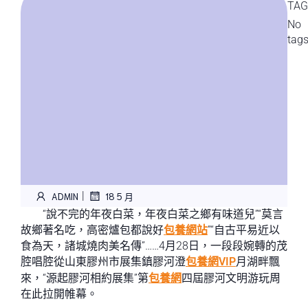
TAG
No
tag
|
ADMIN
18 5 月
“說不完的年夜白菜，年夜白菜之鄉有味道兒”“莫言
故鄉著名吃，高密爐包都說好
包養網站
”“自古平易近以
食為天，諸城燒肉美名傳”……4月28日，一段段婉轉的茂
腔唱腔從山東膠州市展集鎮膠河澄
包養網VIP
月湖畔飄
來，“源起膠河相約展集”第
包養網
四屆膠河文明游玩周
在此拉開帷幕。