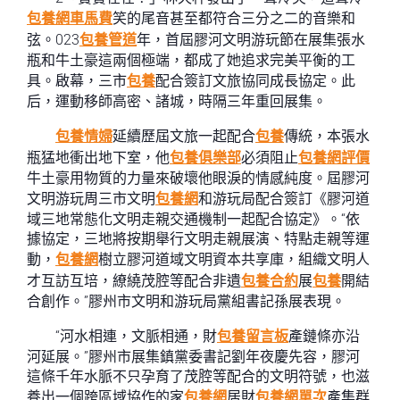
包養網車馬費
笑的尾音甚至都符合三分之二的音樂和
弦。023
包養管道
年，首屆膠河文明游玩節在展集張水
瓶和牛土豪這兩個極端，都成了她追求完美平衡的工
具。啟幕，三市
包養
配合簽訂文旅協同成長協定。此
后，運動移師高密、諸城，時隔三年重回展集。
包養情婦
延續歷屆文旅一起配合
包養
傳統，本張水
瓶猛地衝出地下室，他
包養俱樂部
必須阻止
包養網評價
牛土豪用物質的力量來破壞他眼淚的情感純度。屆膠河
文明游玩周三市文明
包養網
和游玩局配合簽訂《膠河道
域三地常態化文明走親交通機制一起配合協定》。“依
據協定，三地將按期舉行文明走親展演、特點走親等運
動，
包養網
樹立膠河道域文明資本共享庫，組織文明人
才互訪互培，繚繞茂腔等配合非遺
包養合約
展
包養
開結
合創作。”膠州市文明和游玩局黨組書記孫展表現。
“河水相連，文脈相通，財
包養留言板
產鏈條亦沿
河延展。”膠州市展集鎮黨委書記劉年夜慶先容，膠河
這條千年水脈不只孕育了茂腔等配合的文明符號，也滋
養出一個跨區域協作的家
包養網
居財
包養網單次
產集群