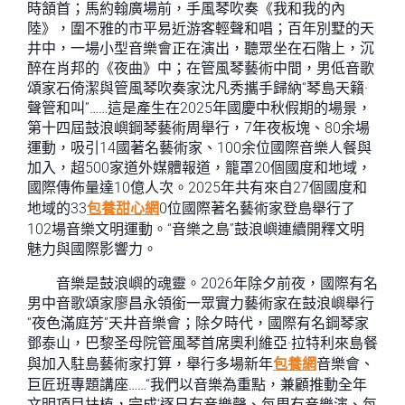
時頷首；馬約翰廣場前，手風琴吹奏《我和我的內
陸》，圍不雅的市平易近游客輕聲和唱；百年別墅的天
井中，一場小型音樂會正在演出，聽眾坐在石階上，沉
醉在肖邦的《夜曲》中；在管風琴藝術中間，男低音歌
頌家石倚潔與管風琴吹奏家沈凡秀攜手歸納“琴島天籟·
聲管和叫”……這是產生在2025年國慶中秋假期的場景，
第十四屆鼓浪嶼鋼琴藝術周舉行，7年夜板塊、80余場
運動，吸引14國著名藝術家、100余位國際音樂人餐與
加入，超500家道外媒體報道，籠罩20個國度和地域，
國際傳佈量達10億人次。2025年共有來自27個國度和
地域的33
包養甜心網
0位國際著名藝術家登島舉行了
102場音樂文明運動。“音樂之島”鼓浪嶼連續開釋文明
魅力與國際影響力。
音樂是鼓浪嶼的魂靈。2026年除夕前夜，國際有名
男中音歌頌家廖昌永領銜一眾實力藝術家在鼓浪嶼舉行
“夜色滿庭芳”天井音樂會；除夕時代，國際有名鋼琴家
鄧泰山，巴黎圣母院管風琴首席奧利維亞·拉特利來島餐
與加入駐島藝術家打算，舉行多場新年
包養網
音樂會、
巨匠班專題講座……“我們以音樂為重點，兼顧推動全年
文明項目扶植，完成‘逐日有音樂聲、每周有音樂演、每