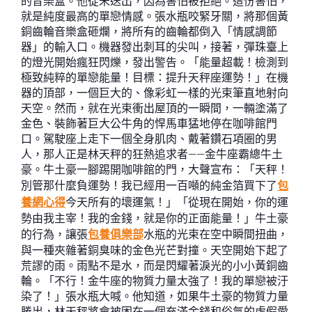
的音樂盒。他從未送出，因為害怕被拒絕。這份害怕，
就是純度最高的單戀情感。張水瓶咬緊牙關，將那個黃
銅齒輪音樂盒砸爛，將所有的齒輪都倒入「情感調節
器」的輸入口。機器發出刺耳的尖叫，接著，彈珠臺上
的燈光開始瘋狂閃爍，發出警告。「能量超載！檢測到
極致純粹的單戀能量！目標：提升天秤座運勢！」在機
器的頂部，一個巨大的、像彩虹一樣的光束筆直地射向
天空。然而，就在光束衝出屋頂的一瞬間，一輛塗滿了
金色、裝飾著巨大公牛角的悍馬車猛地停在咖啡館門
口。駕駛座上走下一個全身肌肉、戴著鑽石項圈的男
人，那人正是林天秤的狂熱追求者——金牛座霸總牛土
豪。牛土豪一腳踢開咖啡館的門，大聲宣布：「天秤！
別管那什麼負運勢！我已經用一百噸的純金箔買下了
包
養網心得
今天所有的壞運氣！」「從現在開始，你的運
勢由我主宰！我的金錢，就是你的正面能量！」牛土豪
的行為，讓張
包養俱樂部
水瓶的光束在空中瞬間扭曲，
與一種夾雜著銅臭味的金色光芒對撞。天空開始下起了
荒謬的雨。雨點不是水，而是閃耀著淚光的小小黃銅齒
輪。「不行！金牛座的物質力量太強了！我的單戀被汙
染了！」張水瓶大喊。他知道，如果牛土豪的物質力量
勝出，林天秤將會被困在一個充滿金錢和俗氣的虛假愛