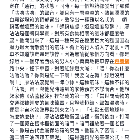
定在「通行」的狀態，同時，每一個燈箱都發出了那種
「咕嚕咕嚕」的聲音，並且有一層淡淡的、熱氣騰騰的
白霧從燈箱的頂部冒出，散發出一種難以名狀的——麵
粉蒸煮過頭的氣味。「麵粉焦慮？還是過度發酵？」廖
沾沾是個醬料學家，對所有食物相關的氣味都極度敏
感。他聞出來了，這是一種只有在極度巨大的麵團因為
壓力過大而散發出的氣味。街上的行人陷入了混亂。汽
車不知道該走還是該停，因為無論從哪個方向看，都是
綠燈。一個穿著西裝的男人小心翼翼地把車停在
包養網
路中央，搖下車窗，對著紅綠燈大喊：「喂！你為什麼
咕嚕咕嚕？你倒是紅一下啊！我要向左轉！綠燈沒用
啊！」廖沾沾感覺到一陣心悸。這種氣味，這種不祥的
「咕嚕」聲，與他兒時聽到的家傳預言不謀而合。他想
起家傳《沾醬秘笈》裡記載的第一句：「當世間萬物的
交通都被麵皮的氣味籠罩，且燈號恒綠、聲如湯沸時，
便是宇宙水餃臨界點到來之時。」「七點五個地球年…
怎麼這麼快？」廖沾沾猛地衝回店裡，衝到後廚，打開
了一個藏在舊冰櫃後面的暗門。暗門裡放著一個老舊
的、像是古代金屬保險箱的東西。他輸入了密碼：「一
醬二醋三油四辣五蒜泥」（這是醬料界的基礎公式，只