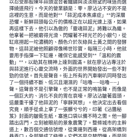
以忍受那股陳年蒜頭混合著鐵鏽與淡淡絕望的味道而選
擇繞道飛行。今天的營業額是：零。廖沾沾不安的不是
店裡的生意，而是他對**「蒜泥成本焦慮症」**的深層
恐懼。新鮮蒜頭每公斤的價格正在以超光速上漲，如果
再這樣下去，他引以為傲的「靈魂蒜泥」將難以為繼。
他拿著一把被磨得光滑、閃耀著不祥光芒的小銀勺，從
缸底撈起一坨濃稠的、顏色介於灰綠與土黃之間的發酵
物。這蒜泥被他照顧得像稀世珍寶，每隔三小時，他就
要用手指彈一下缸邊，確保它能感受到**「溫和的震
動」**，以助其在精神上達到圓滿。就在廖沾沾專注於
與蒜泥進行心靈交流時，外面的世界開始發出一些不對
勁的信號。首先是聲音。街上所有的汽車喇叭同時發出
了一個持續不斷、低沉且潮濕的「咕嚕——咕嚕——」
聲。這聲音不是引擎聲，也不是正常的鳴笛聲，而像是
一個巨大的、消化不良的胃在哀嚎。廖沾沾皺著眉頭，
這嚴重干擾了他蒜泥的「寧靜冥想」。他決定出去看個
究竟，順手從桌上拿了一張髒兮兮的，印著《沾醬秘
笈》封面的皺衛生紙，塞進口袋以備不時之需。他一腳
踏出店門，立刻被眼前的景象震驚了。整條城市的主幹
道上，數百個交通信號燈，從東邊到西邊，從高架橋到
巷弄口，全部變成了綠燈。它們不是交替閃爍，而是固