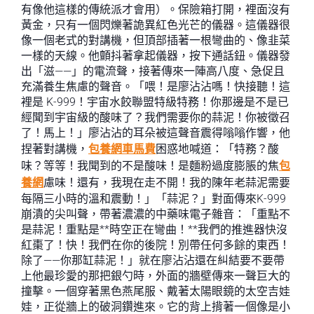
有像他這樣的傳統派才會用）。保險箱打開，裡面沒有
黃金，只有一個閃爍著詭異紅色光芒的儀器。這儀器很
像一個老式的對講機，但頂部插著一根彎曲的、像韭菜
一樣的天線。他顫抖著拿起儀器，按下通話鈕。儀器發
出「滋——」的電流聲，接著傳來一陣高八度、急促且
充滿養生焦慮的聲音。「喂！是廖沾沾嗎！快接聽！這
裡是 K-999！宇宙水餃聯盟特級特務！你那邊是不是已
經聞到宇宙級的酸味了？我們需要你的蒜泥！你被徵召
了！馬上！」廖沾沾的耳朵被這聲音震得嗡嗡作響，他
捏著對講機，
包養網車馬費
困惑地喊道：「特務？酸
味？等等！我聞到的不是酸味！是麵粉過度膨脹的焦
包
養網
慮味！還有，我現在走不開！我的陳年老蒜泥需要
每隔三小時的溫和震動！」「蒜泥？」對面傳來K-999
崩潰的尖叫聲，帶著濃濃的中藥味電子雜音：「重點不
是蒜泥！重點是**時空正在彎曲！**我們的推進器快沒
紅棗了！快！我們在你的後院！別帶任何多餘的東西！
除了——你那缸蒜泥！」就在廖沾沾還在糾結要不要帶
上他最珍愛的那把銀勺時，外面的牆壁傳來一聲巨大的
撞擊。一個穿著黑色燕尾服、戴著太陽眼鏡的太空吉娃
娃，正從牆上的破洞鑽進來。它的背上揹著一個像是小