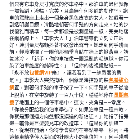
個只有它車身尺寸寬度的停車格中。那泊車的過程就像
一場舞蹈，流暢、完美，且毫無任何多餘的動作**。跑
車的駕駛座上走出一個全身黑色皮衣的女人，她戴著一
副透明護目鏡，冷酷地朝著何手殘的方向走來。她的步
伐優雅而精準，每一步都像是被測量過一樣，完美地落
在網格線上。「車影大人！」泊車警察們立刻立正站
好，連測量尺都顫抖著不敢發出聲音。她走到何手殘面
前，輕蔑地掃了一眼他那輛垂直貼在牆上的掀背車，語
氣冰冷。「新手，你的車技像一團混亂的毛線球。你污
染了泊車維度的純粹性。」「但你的後視鏡貼紙——
『永不放
包養網VIP
棄』，讓我看到了一絲愚蠢的勇
氣。」車影大人突然掏出一個像是遙控器的裝
包養甜心
網
置，對著何手殘的車子按了一下。何手殘的車子從牆
上脫落，在空中旋轉了一百八十度，穩穩地停在
長期包
養
了地面上的一個停車格中。這次，夾角是——零度。
「你被分配給我的泊車學徒了。如果泊車是一種宗教，
你就是那個連方向盤都沒摸過的新信徒。」她指了指旁
邊一輛像是巨型嬰兒車的改造車：「這是你的訓練工
具，從現在開始，你得學會如何在零點零零一秒內，將
這輛車精準停入對面的針眼大小的車位裡。」何手殘看