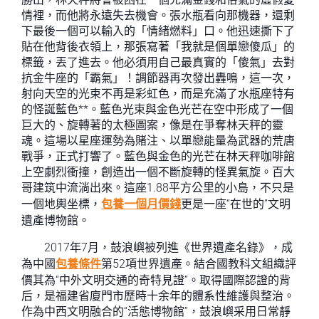
情裡，而他將永遠失去機會。張水瓶看向那機器，還剩
下最後一個可以輸入的「情緒燃料」口。他迅速撕下了
貼在他背後衣領上，那張寫著「我就是個單戀傻瓜」的
標籤，丟了進去。他必須用自己最真實的「傻氣」去對
抗金牛座的「霸氣」！調節器再次發出轟鳴，這一次，
射向天空的光束不再是彩虹色，而是充滿了水瓶座特有
的怪誕藍色**。藍色光束與金色光芒在空中形成了一個
巨大的、旋轉著的太極圖案，像是在爭奪林天秤的靈
魂。這場以星座運勢為賭注、以單戀能量為武器的荒唐
戰爭，正式打響了。藍色與金色的光芒在林天秤咖啡館
上空劇烈衝撞，創造出一個不斷旋轉的怪異氣旋。百大
哥建筑中流淌出來。這座1.88平方公里的小島，不只是
一個地輿坐標，
包養一個月價錢
更是一座“在世的”文明
遺產博物館。
2017年7月，鼓浪嶼被列進《世界遺產名錄》，成
為中國
包養條件
第52項世界遺產。結合國教科文組織評
價其為“中外文明交通的奇特見證”。取得國際認證的背
后，是福建省廈門市歷時十余年的體系性維護與整治。
作為中西文明融合的“活態博物館”，鼓浪嶼采用日常靜