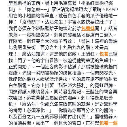
型瓦斯桶的東西，桶上用毛筆寫著「極品紅棗枸杞燃
料」。「你怎麼——」廖沾沾驚訝地瞪大了眼睛。K-999
用它的小短腿站得筆直，戴著白色手套的爪子優雅地一
揮：「沒時間了，沾沾先生！宇宙水餃快要拉肚子了！
我們必須在你被醋酸離子炮鎖定前離
包養妹
開！」話音
未落，一股極致尖銳、刺鼻的酸氣猛地從店門口灌入，
伴隨著一個狂妄自大的電子音效：「警告！這裡的醬油
比例嚴重失衡！百分之九十九點九九的醋，才是真
理！」廖沾沾知道，這是他的宿敵，王醋狂，
包養
已經
找上門了。他的宇宙冒險，被迫從他對蒜泥的焦慮中，
正式開始了。一個狂妄的影子佔滿了那扇被撞破的牆門
邊緣，光線一瞬間被極端的酸氣扭曲。一個閃閃發光、
像醋罐的機器人緩緩漂浮進來，它的底座還不斷噴射著
白色醋霧。它身上掛著「醋狂派大勝利」的霓虹燈牌，
閃爍得讓人眼睛發疼，同時發出警報。王醋狂的聲音再
次響起，這次帶著金屬回音的嘲弄，刺耳得像是磨砂
紙。「廖沾沾！你那充滿腐敗氣味的蒜泥，是對醬料學
的侮辱！必須淨化！」「你將為你那百分之五的醬油，
以及百分之九十五的邪惡蒜頭付出代價！」醋罐機器人
的頂端裂開，露出了一個巨大的管口，正在聚
包養一個