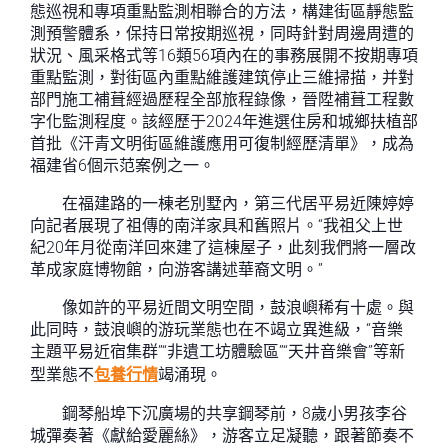
態巡視和專項重點監測相聯合的方法，構建街區靜態監
測預警體系，保持日常按期巡視，同時針對周邊周遭的
狀況、風采格式等16類56項內在的事務展開不按期專項
重點監測，對街區內重點維護建筑停止三維掃描，并對
部門施工補葺經過歷程全部旅程錄像，晉陞補葺工程數
字化監測程度。該經歷于2024年進選住房和城鄉扶植部
首批《汗青文明街區維護應用可復制經歷清單》，成為
福建省6個示范案例之一。
在福建路的一棟老別墅內，第三代居平易近陳婷婷
向記者展現了祖傳的南洋家具和舊照片。“我祖父上世
紀20年月從南洋回來建了這棟屋子，此刻我們將一層改
革成家庭博物館，向游客講述華裔文明。”
像如許的平易近間文明空間，鼓浪嶼稀有十處。與
此同時，鼓浪嶼的游玩業態也在不竭立異進級，“音樂
主題平易近宿集群”“非遺工坊體驗區”“天井音樂會”等新
型業態不
包養行情
竭涌現。
鋼琴船埠下沉廣場的共享鋼琴前，8歲小男孩李谷
城彈奏著《獻給愛麗絲》，游客立足凝聽，跟著節奏不