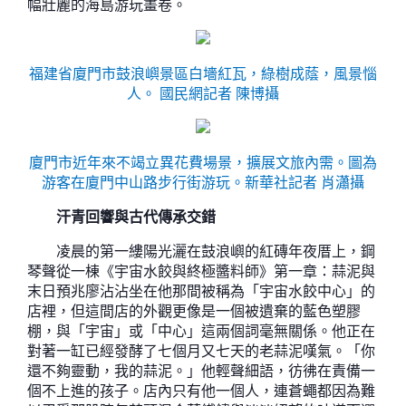
幅壯麗的海島游玩畫卷。
福建省廈門市鼓浪嶼景區白墻紅瓦，綠樹成蔭，風景惱
人。 國民網記者 陳博攝
廈門市近年來不竭立異花費場景，擴展文旅內需。圖為
游客在廈門中山路步行街游玩。新華社記者 肖瀟攝
汗青回響與古代傳承交錯
凌晨的第一縷陽光灑在鼓浪嶼的紅磚年夜厝上，鋼
琴聲從一棟《宇宙水餃與終極醬料師》第一章：蒜泥與
末日預兆廖沾沾坐在他那間被稱為「宇宙水餃中心」的
店裡，但這間店的外觀更像是一個被遺棄的藍色塑膠
棚，與「宇宙」或「中心」這兩個詞毫無關係。他正在
對著一缸已經發酵了七個月又七天的老蒜泥嘆氣。「你
還不夠靈動，我的蒜泥。」他輕聲細語，彷彿在責備一
個不上進的孩子。店內只有他一個人，連蒼蠅都因為難