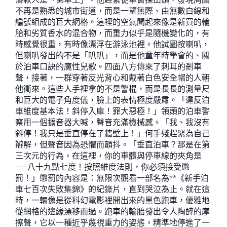
不再是熟悉的城市街道，而是一望無際、由無數白線和
編號組成的巨大網格。這裡的空氣聞起來像是新買的輪
胎和劣質香水的混合物，而重力似乎是隨機變化的，有
時感覺很重，有時像漂浮在游泳池裡。他試圖按喇叭，
但喇叭發出的不是「叭叭」，而是他童年時學會的、關
於泊車口訣的魔性兒歌。四面八方傳來了刺耳的剎車
聲，接著，一群穿著反光背心和戴著白色安全帽的人朝
他衝來。這些人手裡拿的不是警棍，而是長長的測量尺
和巨大的電子角度儀，臉上的表情極度嚴肅。「違反泊
車維度基本法！斜停入庫！罪大惡極！」領頭的泊車警
察用一個擴音器大喊，聲音充滿機械感。「我、我沒有
斜停！我只是垂直停在了牆壁上！」何手殘趕緊為自己
辯解，但聲音因為恐懼而顫抖。「垂直泊車？那是在第
三次元的行為，在這裡，你的車體與停車線的夾角是
——八十九點七度！按照維度法則，你必須接受懲
罰！」懲罰的內容是：無限次觀看一部名為**《新手泊
車七百次失敗集錦》的紀錄片，直到哭泣為止。就在這
時，一輛像是從科幻電影裡開出來的黑色跑車，優雅地
從網格的邊緣漂移而過。跑車的輪胎發出令人陶醉的摩
擦聲，它以一種近乎蔑視重力的姿態，精準地停進了一