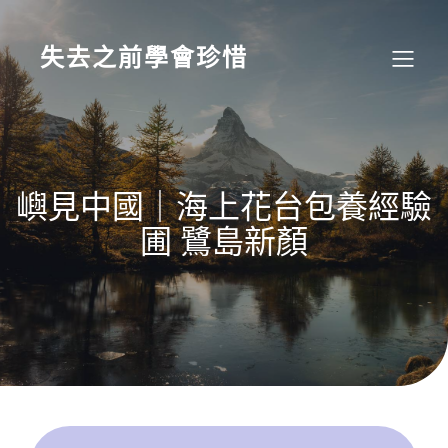
Skip
to
content
失去之前學會珍惜
嶼見中國｜海上花台包養經驗
圃 鷺島新顏