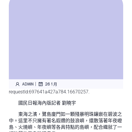
|
ADMIN
26 1 月
requestId:697641a427a784.16670257.
國民日報海內版記者 劉曉宇
東海之濱，鷺島廈門如一顆殘暴明珠鑲嵌在碧波之
中。這里不只擁有著名遐邇的鼓浪嶼，還散落著年夜嶝
島、火燒嶼、年夜嶼等各具特點的島嶼，配合織就了一