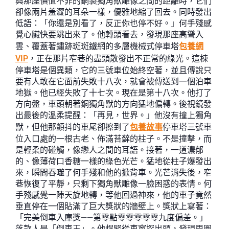
與那座價值不菲的銅製獨角獸雕像之間的距離時，它們
卻像兩片羞澀的耳朵一樣，優雅地縮了回去。同時發出
低語：「你還是別看了，反正你也停不好。」何手殘感
覺心臟快要跳出來了。他轉頭看去，發現那座高聳入
雲、覆蓋著鏽跡斑斑鐵網的多層機械式停車塔
包養網
VIP
，正在那片窄巷的盡頭散發出不正常的綠光。這棟
停車塔是個異類，它的三號車位始終空著，並且傳說只
要有人敢在它面前失敗十八次，就會被傳送到一個泊車
地獄。他已經失敗了十七次。現在是第十八次。他打了
方向盤，車頭朝著銅獨角獸的方向猛地偏轉。後視鏡發
出最後的溫柔提醒：「再見，世界。」他沒有撞上獨角
獸，但他那顫抖的車尾卻擦到了
包養故事
停車塔三號車
位入口處的一根古老、佈滿苔蘚的柱子。不是撞擊，而
是輕柔的碰觸，像戀人之間的耳語。接著，一道濃郁
的、像薄荷口香糖一樣的綠色光芒。猛地從柱子爆發出
來，瞬間吞噬了何手殘和他的掀背車。光芒消失後，窄
巷恢復了平靜，只剩下獨角獸雕像一臉困惑的表情。何
手殘感覺一陣天旋地轉，等他回過神來，他的車子竟然
垂直停在一個貼滿了巨大獎狀的牆壁上。獎狀上寫著：
「完美倒車入庫獎——第零點零零零零零九度偏差。」
落款人是「倒車王」。他趕緊從車窗探出頭，發現周圍