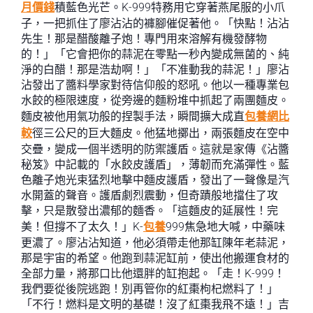
月價錢
積藍色光芒。K-999特務用它穿著燕尾服的小爪
子，一把抓住了廖沾沾的褲腳催促著他。「快點！沾沾
先生！那是醋酸離子炮！專門用來溶解有機發酵物
的！」「它會把你的蒜泥在零點一秒內變成無菌的、純
淨的白醋！那是浩劫啊！」「不准動我的蒜泥！」廖沾
沾發出了醬料學家對待信仰般的怒吼。他以一種專業包
水餃的極限速度，從旁邊的麵粉堆中抓起了兩團麵皮。
麵皮被他用氣功般的捏製手法，瞬間擴大成直
包養網比
較
徑三公尺的巨大麵皮。他猛地擲出，兩張麵皮在空中
交疊，變成一個半透明的防禦護盾。這就是家傳《沾醬
秘笈》中記載的「水餃皮護盾」，薄韌而充滿彈性。藍
色離子炮光束猛烈地擊中麵皮護盾，發出了一聲像是汽
水開蓋的聲音。護盾劇烈震動，但奇蹟般地擋住了攻
擊，只是散發出濃郁的麵香。「這麵皮的延展性！完
美！但撐不了太久！」K-
包養
999焦急地大喊，中藥味
更濃了。廖沾沾知道，他必須帶走他那缸陳年老蒜泥，
那是宇宙的希望。他跑到蒜泥缸前，使出他搬運食材的
全部力量，將那口比他還胖的缸抱起。「走！K-999！
我們要從後院逃跑！別再管你的紅棗枸杞燃料了！」
「不行！燃料是文明的基礎！沒了紅棗我飛不遠！」吉