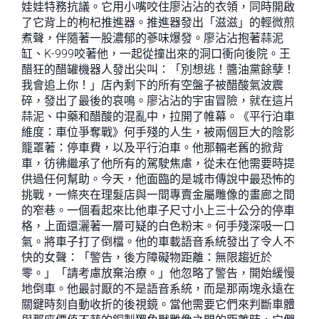
娃娃特務抗議。它用小嘴咬住廖沾沾的衣領，同時開啟
了它背上的枸杞推進器。推進器發出「滋滋」的輕微煎
煮聲，伴隨著一股濃郁的蔘味爆發。廖沾沾抱著蒜泥
缸、K-999咬著他，一起從撞出來的洞口衝向後院。王
醋狂的醋罐機器人發出尖叫：「別想逃！醬油黨餘孽！
我會追上你！」店內剩下的所有空盤子被醋酸氣波震
碎，發出了最後的哀鳴。廖沾沾的宇宙冒險，就在這片
蒜泥、中藥和醋酸的混亂中，拉開了帷幕。《平行泊車
維度：車位爭奪戰》何手殘的人生，被兩個巨大的陰影
籠罩著：停車費，以及平行泊車。他那輛老舊的掀背
車，彷彿繼承了他所有的駕駛焦慮，從未在他需要時提
供過任何幫助。今天，他面臨的是城市傳說中最恐怖的
挑戰，一條夾在理髮店與一間專賣金屬雕像的畫廊之間
的窄巷。一個看起來比他車子尺寸小上三十公分的停車
格，上面還灑著一層可疑的白色粉末。何手殘深吸一口
氣。將車子打了倒檔。他的車載語音系統發出了令人不
快的女聲：「警告，後方障礙物距離：無限趨近於
零。」「請考慮放棄治療。」他忽略了警告，開始緩慢
地倒車。他最討厭的不是語音系統，而是那兩塊永遠在
關鍵時刻自動收折的後視鏡。當他需要它們來判斷車體