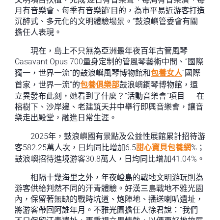
月有音樂會、每季有音樂節’目的，為市平易近游客打造
沉醉式、多元化的文明體驗場景。”鼓浪嶼管委會有關
擔任人表現。
現在，島上不只無為亞洲最年夜百年古管風琴
Casavant Opus 700量身定制的管風琴藝術中間、“國際
獨一，世界一流”的鼓浪嶼風琴博物館和
包養女人
“國際
首家，世界一流”的
包養俱樂部
鼓浪嶼鋼琴博物館，還
立異發布此刻，她看到了什麼？“活動音樂會”項目——在
榕樹下、沙岸邊、老建筑天井中舉行即興音樂會，讓音
樂走出殿堂，融進日常生涯。
2025年，鼓浪嶼國有景點及公益性展館累計招待游
客582.25萬人次，日均同比增加6.5
甜心寶貝包養網
%；
鼓浪嶼招待進境游客30.8萬人，日均同比增加41.04%。
相隔十幾海里之外，年夜嶝島的戰地文明游玩則為
游客供給判然不同的汗青體驗。好漢三島戰地不雅光園
內，保留著無缺的戰時坑道、炮陣地、播送喇叭遺址，
將游客帶回阿誰年月。不雅光園擔任人徐君說：“我們