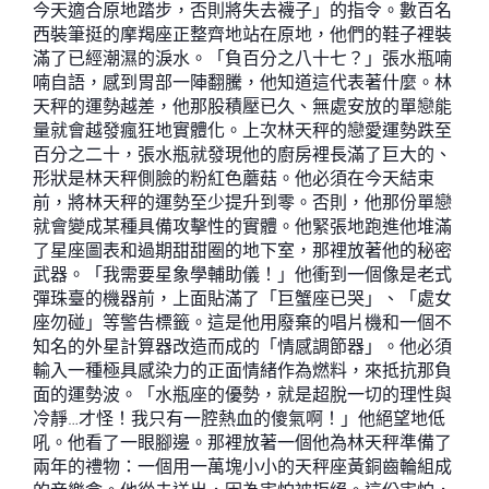
今天適合原地踏步，否則將失去襪子」的指令。數百名
西裝筆挺的摩羯座正整齊地站在原地，他們的鞋子裡裝
滿了已經潮濕的淚水。「負百分之八十七？」張水瓶喃
喃自語，感到胃部一陣翻騰，他知道這代表著什麼。林
天秤的運勢越差，他那股積壓已久、無處安放的單戀能
量就會越發瘋狂地實體化。上次林天秤的戀愛運勢跌至
百分之二十，張水瓶就發現他的廚房裡長滿了巨大的、
形狀是林天秤側臉的粉紅色蘑菇。他必須在今天結束
前，將林天秤的運勢至少提升到零。否則，他那份單戀
就會變成某種具備攻擊性的實體。他緊張地跑進他堆滿
了星座圖表和過期甜甜圈的地下室，那裡放著他的秘密
武器。「我需要星象學輔助儀！」他衝到一個像是老式
彈珠臺的機器前，上面貼滿了「巨蟹座已哭」、「處女
座勿碰」等警告標籤。這是他用廢棄的唱片機和一個不
知名的外星計算器改造而成的「情感調節器」。他必須
輸入一種極具感染力的正面情緒作為燃料，來抵抗那負
面的運勢波。「水瓶座的優勢，就是超脫一切的理性與
冷靜…才怪！我只有一腔熱血的傻氣啊！」他絕望地低
吼。他看了一眼腳邊。那裡放著一個他為林天秤準備了
兩年的禮物：一個用一萬塊小小的天秤座黃銅齒輪組成