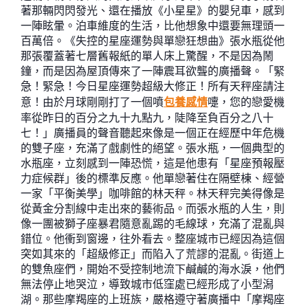
著那輛閃閃發光、還在播放《小星星》的嬰兒車，感到
一陣眩暈。泊車維度的生活，比他想象中還要無理頭一
百萬倍。《失控的星座運勢與單戀狂想曲》張水瓶從他
那張覆蓋著七層舊報紙的單人床上驚醒，不是因為鬧
鐘，而是因為屋頂傳來了一陣震耳欲聾的廣播聲。「緊
急！緊急！今日星座運勢超級大修正！所有天秤座請注
意！由於月球剛剛打了一個噴
包養感情
嚏，您的戀愛機
率從昨日的百分之九十九點九，陡降至負百分之八十
七！」廣播員的聲音聽起來像是一個正在經歷中年危機
的雙子座，充滿了戲劇性的絕望。張水瓶，一個典型的
水瓶座，立刻感到一陣恐慌，這是他患有「星座預報壓
力症候群」後的標準反應。他單戀著住在隔壁棟、經營
一家「平衡美學」咖啡館的林天秤。林天秤完美得像是
從黃金分割線中走出來的藝術品。而張水瓶的人生，則
像一團被獅子座暴君隨意亂踢的毛線球，充滿了混亂與
錯位。他衝到窗邊，往外看去。整座城市已經因為這個
突如其來的「超級修正」而陷入了荒謬的混亂。街道上
的雙魚座們，開始不受控制地流下鹹鹹的海水淚，他們
無法停止地哭泣，導致城市低窪處已經形成了小型潟
湖。那些摩羯座的上班族，嚴格遵守著廣播中「摩羯座