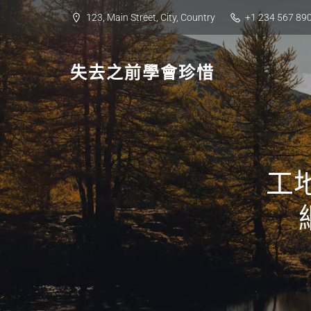
Skip
123, Main Street, City, Country
+1 234 567 89
to
content
失去之前學會珍惜
工