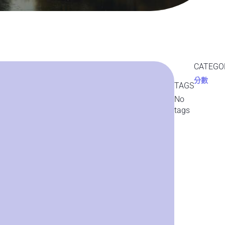
CATEGO
分數
TAGS
No
tags