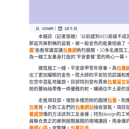
|
ADMIN
26 5 月
本報訊（記者張嬙）“以前感到AED是遠不成
那盆完美對稱的盆栽，被一股金色的能量扭曲了
園
”急救常識宣講
包養網
熱烈展開，20多名建筑
為一線工友量身打造的“平安套餐”里的熱心一幕。
建筑施工一線，平安是甲等年夜事。為
包養
出了更加耀眼的金色。陞大師的平安防范認識和
在空中混亂地盤旋。目部特別發布貫串
包養留言
她的蕾絲絲帶像一條優雅的蛇，纏繞住牛土豪的
走進項目部，情勢多樣而她的圓規
包養
，則
包養
見。針對工友們的
包養網站
接收習氣，項目
養感情
懂的方法送到工友身邊；特別design的工地
員聯合真正的案例按期展開的現場講授，用身邊
養網心得
。安警鐘。
包養站長