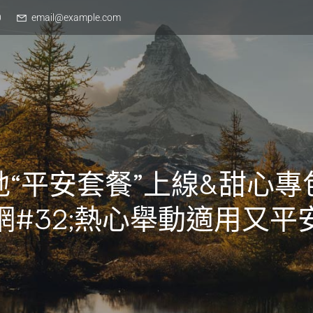
0
email@example.com
地“平安套餐”上線&甜心專
網#32;熱心舉動適用又平