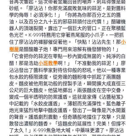
音再次響起，這次帶著金屬回音的嘲弄，刺耳得像是磨
砂紙。「廖沾沾！你那充滿腐敗氣味的蒜泥，是對醬料
學的侮辱！必須淨化！」「你將為你那百分之五的醬
油，以及百分之九十五的邪惡蒜頭付出代價！」醋罐機
器人的頂端裂開，露出了一個巨大的管口，正在聚積藍
色光芒。K-999特務用它穿著燕尾服的小爪子，一把抓
住了廖沾沾的褲腳催促著他。「快點！沾沾先生！那
小
樹屋
是醋酸離子炮！專門用來溶解有機發酵物的！」
「它會把你的蒜泥在零點一秒內變成無菌的、純淨的白
醋！那是浩劫
小班教學
啊！」「不准動我的蒜泥！」廖
沾沾發出了醬料學家對待信仰般的怒吼。他以一種專業
包水餃的極限速度，從旁邊的麵粉堆中抓起了兩團麵
皮。麵皮被他用氣功般的捏製手法，瞬間擴大成直徑三
公尺的巨大麵皮。他猛地擲出，兩張麵皮在空中交疊，
變成一個半透明的防禦護盾。這就是家傳《沾醬秘笈》
中記載的「水餃皮護盾」，薄韌而充滿彈性。藍色離子
炮光束猛烈地擊中麵皮護盾，發出了一聲像是汽水開蓋
的聲音。護盾劇烈震動，但奇蹟般地擋住了攻擊，只是
散發出濃郁的麵香。「這麵皮的延展性！完美！但撐不
了太久！」K-999焦急地大喊，中藥味更濃了。廖沾沾