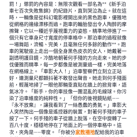
罰！」懲罰的內容是：無限次觀看一部名為**《新手泊
車七百次失敗集錦》的紀錄片，直到哭泣為止。就在這
時，一輛像是從科幻電影裡開出來的黑色跑車，優雅地
從網格的邊緣漂移而過。跑車的輪胎發出令人陶醉的摩
擦聲，它以一種近乎蔑視重力的姿態，精準地停進了一
個只有它車身尺寸寬度的停車格中。那泊車的過程就像
一場舞蹈，流暢、完美，且毫無任何多餘的動作**。跑
車的駕駛座上走出一個全身黑色皮衣的女人，她戴著一
副透明護目鏡，冷酷地朝著何手殘的方向走來。她的步
伐優雅而精準，每一步都像是被測量過一樣，完美地落
在網格線上。「車影大人！」泊車警察們立刻立正站
好，連測量尺都顫抖著不敢發出聲音。她走到何手殘面
前，輕蔑地掃了一眼他那輛垂直貼在牆上的掀背車，語
氣冰冷。「新手，你的車技像一團混亂的毛線球。你污
染了泊車維度的純粹性。」「但你的後視鏡貼紙——
『永不放棄』，讓我看到了一絲愚蠢的勇氣。」車影大
人突然掏出一個像是遙控器的裝置，對著何手殘的車子
按了一下。何手殘的車子從牆上脫落，在空中旋轉了一
百八十度，穩穩地停在了地面上的一個停車格中。這
次，夾角是——零度。「你被分
家教場地
配給我的泊車