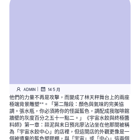
|
ADMIN
14 5 月
他們的力量不再是攻擊，而變成了林天秤舞台上的兩座
極端背景雕塑**。「第二階段：顏色與氣味的完美協
調。張水瓶，你必須將你的怪誕藍色，調配成我咖啡館
牆壁的灰度百分之五十一點二。」《宇宙水餃與終極醬
料師》第一章：蒜泥與末日預兆廖沾沾坐在他那間被稱
為「宇宙水餃中心」的店裡，但這間店的外觀更像是一
個被遺棄的藍色塑膠棚，與「宇宙」或「中心」這兩個