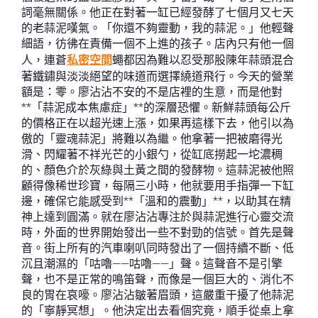
詞毫無關係。他正在對著一缸已經發酵了七個月又七天
的老蒜泥嘆氣。「你還不夠靈動，我的蒜泥。」他輕聲
細語，彷彿在責備一個不上進的孩子。店內只有他一個
人，連蒼
私密空間
蠅都因為難以忍受那股陳年蒜頭混合
著鐵鏽與淡淡絕望的味道而選擇繞道飛行。今天的營業
額是：零。廖沾沾不安的不是店裡的生意，而是他對
**「蒜泥成本焦慮症」**的深層恐懼。新鮮蒜頭每公斤
的價格正在以超光速上漲，如果再這樣下去，他引以為
傲的「靈魂蒜泥」將難以為繼。他拿著一把被磨得光
滑、閃耀著不祥光芒的小銀勺，從缸底撈起一坨濃稠
的、顏色介於灰綠與土黃之間的發酵物。這蒜泥被他照
顧得像稀世珍寶，每隔三小時，他就要用手指彈一下缸
邊，確保它能感受到**「溫和的震動」**，以助其在精
神上達到圓滿。就在廖沾沾專注於與蒜泥進行心靈交流
時，外面的世界開始發出一些不對勁的信號。首先是聲
音。街上所有的汽車喇叭同時發出了一個持續不斷、低
沉且潮濕的「咕嚕——咕嚕——」聲。這聲音不是引擎
聲，也不是正常的鳴笛聲，而像是一個巨大的、消化不
良的胃在哀嚎。廖沾沾皺著眉頭，這嚴重干擾了他蒜泥
的「寧靜冥想」。他決定出去看個究竟，順手從桌上拿