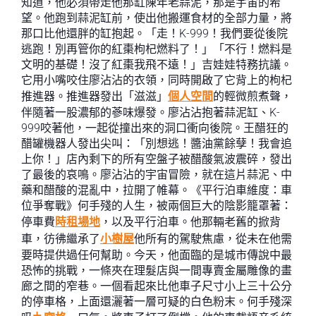
知道，他必須帶走他那缸陳年老蒜泥，那是宇宙的希
望。他跑到蒜泥缸前，使出他搬運食材的全部力量，將
那口比他還胖的缸抱起。「走！K-999！我們要從後院
逃跑！別再管你的紅棗枸杞燃料了！」「不行！燃料是
文明的基礎！沒了紅棗我飛不遠！」吉娃娃特務抗議。
它用小嘴咬住廖沾沾的衣領，同時開啟了它背上的枸杞
推進器。推進器發出「滋滋」
個人空間
的輕微煎煮聲，
伴隨著一股濃郁的蔘味爆發。廖沾沾抱著蒜泥缸、K-
999咬著他，一起從撞出來的洞口衝向後院。王醋狂的
醋罐機器人發出尖叫：「別想逃！醬油黨餘孽！我會追
上你！」店內剩下的所有空盤子被醋酸氣波震碎，發出
了最後的哀鳴。廖沾沾的宇宙冒險，就在這片蒜泥、中
藥和醋酸的混亂中，拉開了帷幕。《平行泊車維度：車
位爭奪戰》何手殘的人生，被兩個巨大的陰影籠罩著：
停車費
時租場地
，以及平行泊車。他那輛老舊的掀背
車，彷彿繼承了
小樹屋
他所有的駕駛焦慮，從未在他需
要時提供過任何幫助。今天，他面臨的是城市傳說中最
恐怖的挑戰，一條夾在理髮店與一間專賣金屬雕像的畫
廊之間的窄巷。一個看起來比他車子尺寸小上三十公分
的停車格，上面還灑著一層可疑的白色粉末。何手殘深