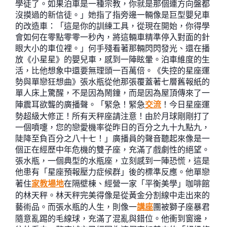
學徒了。如果泊車是一種宗教，你就是那個連方向盤都
沒摸過的新信徒。」她指了指旁邊一輛像是巨型嬰兒車
的改造車：「這是你的訓練工具，從現在開始，你得學
會如何在零點零零一秒內，將這輛車精準停入對面的針
眼大小的車位裡。」何手殘看著那輛閃閃發光、還在播
放《小星星》的嬰兒車，感到一陣眩暈。泊車維度的生
活，比他想象中還要無理頭一百萬倍。《失控的星座運
勢與單戀狂想曲》張水瓶從他那張覆蓋著七層舊報紙的
單人床上驚醒，不是因為鬧鐘，而是因為屋頂傳來了一
陣震耳欲聾的廣播聲。「緊急！緊急
交流
！今日星座運
勢超級大修正！所有天秤座請注意！由於月球剛剛打了
一個噴嚏，您的戀愛機率從昨日的百分之九十九點九，
陡降至負百分之八十七！」廣播員的聲音聽起來像是一
個正在經歷中年危機的雙子座，充滿了戲劇性的絕望。
張水瓶，一個典型的水瓶座，立刻感到一陣恐慌，這是
他患有「星座預報壓力症候群」後的標準反應。他單戀
著住
家教場地
在隔壁棟、經營一家「平衡美學」咖啡館
的林天秤。林天秤完美得像是從黃金分割線中走出來的
藝術品。而張水瓶的人生，則像一
講座
團被獅子座暴君
隨意亂踢的毛線球，充滿了混亂與錯位。他衝到窗邊，