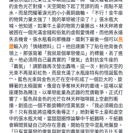
的金色光芒對撞。天空開始下起了荒謬的雨。雨點不是
水，而是閃耀著淚光的小小黃銅齒輪。「不行！金牛座
的物質力量太強了！我的單戀被汙染了！」張水瓶大
喊。他知道，如果牛土豪的物質力量勝出，林天秤將會
被困在一個充滿金錢和俗氣的虛假愛情裡，而他將永遠
失去機會。張水瓶看向那機器，還剩下最後一個可以
見
證
輸入的「情緒燃料」口。他迅速撕下了貼在他背後衣
領上，那張寫著「我就是個單戀傻瓜」的標籤，丟了進
去。他必須用自己最真實的「傻氣」去對抗金牛座的
「霸氣」！調節器再次發出轟鳴，這一次，射向天空的
光束不再是彩虹色，而是充滿了水瓶座特有的怪誕藍色
**。藍色光束與金色光芒在空中形成了一個巨大的、旋
轉著的太極圖案，像是在爭奪林天秤的靈魂。這場以星
座運勢為賭注、以單戀能量為武器的荒唐戰爭，正式打
響了。藍色與金色的光芒在林天秤咖啡館上空劇烈衝
撞，創造出一個不斷旋轉的怪異氣旋。「我必須親自出
手！只有我能將這種失衡導正！」她對著牛土豪和虛空
中的張水瓶大喊。當甜甜圈悖論擊中千紙鶴時，千紙鶴
會瞬間質疑自己的存在意義，開始在空中混亂地盤旋。
「只有當單戀的傻氣與財富的霸氣達到完美的五比五黃