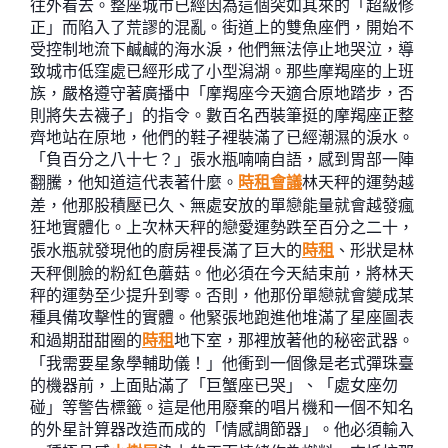
往外看去。整座城市已經因為這個突如其來的「超級修
正」而陷入了荒謬的混亂。街道上的雙魚座們，開始不
受控制地流下鹹鹹的海水淚，他們無法停止地哭泣，導
致城市低窪處已經形成了小型潟湖。那些摩羯座的上班
族，嚴格遵守著廣播中「摩羯座今天適合原地踏步，否
則將失去襪子」的指令。數百名西裝筆挺的摩羯座正整
齊地站在原地，他們的鞋子裡裝滿了已經潮濕的淚水。
「負百分之八十七？」張水瓶喃喃自語，感到胃部一陣
翻騰，他知道這代表著什麼。
時租會議
林天秤的運勢越
差，他那股積壓已久、無處安放的單戀能量就會越發瘋
狂地實體化。上次林天秤的戀愛運勢跌至百分之二十，
張水瓶就發現他的廚房裡長滿了巨大的
時租
、形狀是林
天秤側臉的粉紅色蘑菇。他必須在今天結束前，將林天
秤的運勢至少提升到零。否則，他那份單戀就會變成某
種具備攻擊性的實體。他緊張地跑進他堆滿了星座圖表
和過期甜甜圈的
時租
地下室，那裡放著他的秘密武器。
「我需要星象學輔助儀！」他衝到一個像是老式彈珠臺
的機器前，上面貼滿了「巨蟹座已哭」、「處女座勿
碰」等警告標籤。這是他用廢棄的唱片機和一個不知名
的外星計算器改造而成的「情感調節器」。他必須輸入