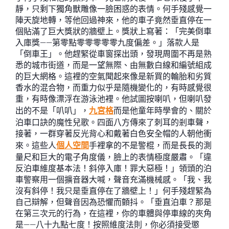
靜，只剩下獨角獸雕像一臉困惑的表情。何手殘感覺一
陣天旋地轉，等他回過神來，他的車子竟然垂直停在一
個貼滿了巨大獎狀的牆壁上。獎狀上寫著：「完美倒車
入庫獎——第零點零零零零零九度偏差。」落款人是
「倒車王」。他趕緊從車窗探出頭，發現周圍不再是熟
悉的城市街道，而是一望無際、由無數白線和編號組成
的巨大網格。這裡的空氣聞起來像是新買的輪胎和劣質
香水的混合物，而重力似乎是隨機變化的，有時感覺很
重，有時像漂浮在游泳池裡。他試圖按喇叭，但喇叭發
出的不是「叭叭」，
九宮格
而是他童年時學會的、關於
泊車口訣的魔性兒歌。四面八方傳來了刺耳的剎車聲，
接著，一群穿著反光背心和戴著白色安全帽的人朝他衝
來。這些人
個人空間
手裡拿的不是警棍，而是長長的測
量尺和巨大的電子角度儀，臉上的表情極度嚴肅。「違
反泊車維度基本法！斜停入庫！罪大惡極！」領頭的泊
車警察用一個擴音器大喊，聲音充滿機械感。「我、我
沒有斜停！我只是垂直停在了牆壁上！」何手殘趕緊為
自己辯解，但聲音因為恐懼而顫抖。「垂直泊車？那是
在第三次元的行為，在這裡，你的車體與停車線的夾角
是——八十九點七度！按照維度法則，你必須接受懲