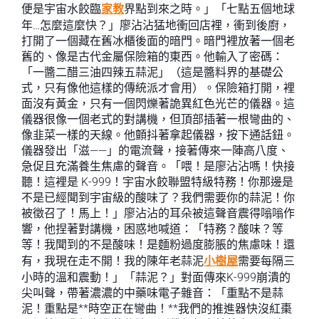
便是宇宙水餃臨
家教
界點到來之時。」「七點五個地球
年…怎麼這麼快？」廖沾沾猛地衝回店裡，衝到後廚，
打開了一個藏在舊冰櫃後面的暗門。暗門裡放著一個老
舊的、像是古代金屬保險箱的東西。他輸入了密碼：
「一醬二醋三油四辣五蒜泥」（這是醬料界的基礎公
式，只有像他這樣的傳統派才會用）。保險箱打開，裡
面沒有黃金，只有一個閃爍著詭異紅色光芒的儀器。這
儀器很像一個老式的對講機，但頂部插著一根彎曲的、
像韭菜一樣的天線。他顫抖著拿起儀器，按下通話鈕。
儀器發出「滋——」的電流聲，接著傳來一陣高八度、
急促且充滿養生焦慮的聲音。「喂！是廖沾沾嗎！快接
聽！這裡是 K-999！宇宙水餃聯盟特級特務！你那邊是
不是已經聞到宇宙級的酸味了？我們需要你的蒜泥！你
被徵召了！馬上！」廖沾沾的耳朵被這聲音震得嗡嗡作
響，他捏著對講機，困惑地喊道：「特務？酸味？等
等！我聞到的不是酸味！是麵粉過度膨脹的焦慮味！還
有，我現在走不開！我的陳年老蒜泥
小樹屋
需要每隔三
小時的溫和震動！」「蒜泥？」對面傳來K-999崩潰的
尖叫聲，帶著濃濃的中藥味電子雜音：「重點不是蒜
泥！重點是**時空正在彎曲！**我們的推進器快沒紅棗