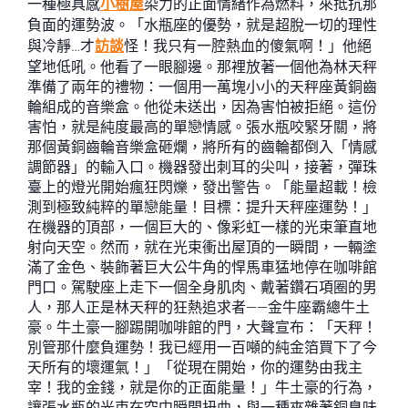
一種極具感
小樹屋
染力的正面情緒作為燃料，來抵抗那
負面的運勢波。「水瓶座的優勢，就是超脫一切的理性
與冷靜…才
訪談
怪！我只有一腔熱血的傻氣啊！」他絕
望地低吼。他看了一眼腳邊。那裡放著一個他為林天秤
準備了兩年的禮物：一個用一萬塊小小的天秤座黃銅齒
輪組成的音樂盒。他從未送出，因為害怕被拒絕。這份
害怕，就是純度最高的單戀情感。張水瓶咬緊牙關，將
那個黃銅齒輪音樂盒砸爛，將所有的齒輪都倒入「情感
調節器」的輸入口。機器發出刺耳的尖叫，接著，彈珠
臺上的燈光開始瘋狂閃爍，發出警告。「能量超載！檢
測到極致純粹的單戀能量！目標：提升天秤座運勢！」
在機器的頂部，一個巨大的、像彩虹一樣的光束筆直地
射向天空。然而，就在光束衝出屋頂的一瞬間，一輛塗
滿了金色、裝飾著巨大公牛角的悍馬車猛地停在咖啡館
門口。駕駛座上走下一個全身肌肉、戴著鑽石項圈的男
人，那人正是林天秤的狂熱追求者——金牛座霸總牛土
豪。牛土豪一腳踢開咖啡館的門，大聲宣布：「天秤！
別管那什麼負運勢！我已經用一百噸的純金箔買下了今
天所有的壞運氣！」「從現在開始，你的運勢由我主
宰！我的金錢，就是你的正面能量！」牛土豪的行為，
讓張水瓶的光束在空中瞬間扭曲，與一種夾雜著銅臭味