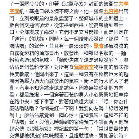
了一張髒兮兮的，印著《沾醬秘笈》封面的皺衛生
共享
空間
紙，塞進口袋以備不時之需。他一腳踏
九宮格
出店
門，立刻被眼前的景象震驚了。整條城市的主幹道上，
數百個交通信號燈，從東邊到西邊，從高架橋到巷弄
口，全部變成了綠燈。它們不是交替閃爍，而是固定在
「通行」的狀態，同時，每一個燈箱都發出了那種「咕
嚕咕嚕」的聲音，並且有一層淡淡的、
聚會
熱氣騰騰的
白霧從燈箱的頂部冒出，散發出一種難以名狀的——麵
粉蒸煮過頭的氣味。「麵粉焦慮？還是過度發酵？」廖
沾沾是個醬料學家，對所有食
舞蹈教室
物相關的氣味都
極度敏感。他聞出來了，這是一種只有在極度巨大的麵
團因為壓力過大而散發出的氣味。街上的行人陷入了混
亂。汽車不知道該走還是該停，因為無論從哪個方向
看，都是綠燈。一個穿著西裝的男人小心翼翼地把車停
在路中央，搖下車窗，對著紅綠燈大喊：「喂！你為什
麼咕嚕咕嚕？你倒是紅一下啊！我要向左轉！綠燈沒用
啊！」廖沾沾感覺到一陣心悸。這種氣味，這種不祥的
「咕嚕」聲，與他兒時聽到的家傳預言不謀而合。他想
起家傳《沾醬秘笈》裡記載的第一句：「當世間萬物的
交通都被麵皮的氣味籠罩，且燈號恒綠、聲如湯沸時，