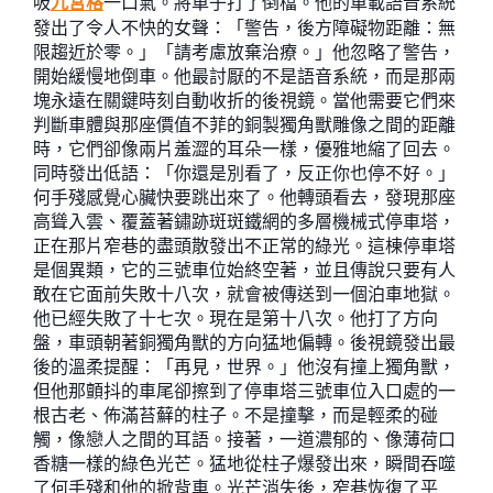
吸
九宮格
一口氣。將車子打了倒檔。他的車載語音系統
發出了令人不快的女聲：「警告，後方障礙物距離：無
限趨近於零。」「請考慮放棄治療。」他忽略了警告，
開始緩慢地倒車。他最討厭的不是語音系統，而是那兩
塊永遠在關鍵時刻自動收折的後視鏡。當他需要它們來
判斷車體與那座價值不菲的銅製獨角獸雕像之間的距離
時，它們卻像兩片羞澀的耳朵一樣，優雅地縮了回去。
同時發出低語：「你還是別看了，反正你也停不好。」
何手殘感覺心臟快要跳出來了。他轉頭看去，發現那座
高聳入雲、覆蓋著鏽跡斑斑鐵網的多層機械式停車塔，
正在那片窄巷的盡頭散發出不正常的綠光。這棟停車塔
是個異類，它的三號車位始終空著，並且傳說只要有人
敢在它面前失敗十八次，就會被傳送到一個泊車地獄。
他已經失敗了十七次。現在是第十八次。他打了方向
盤，車頭朝著銅獨角獸的方向猛地偏轉。後視鏡發出最
後的溫柔提醒：「再見，世界。」他沒有撞上獨角獸，
但他那顫抖的車尾卻擦到了停車塔三號車位入口處的一
根古老、佈滿苔蘚的柱子。不是撞擊，而是輕柔的碰
觸，像戀人之間的耳語。接著，一道濃郁的、像薄荷口
香糖一樣的綠色光芒。猛地從柱子爆發出來，瞬間吞噬
了何手殘和他的掀背車。光芒消失後，窄巷恢復了平