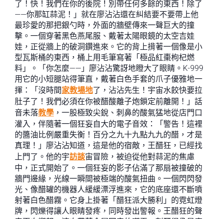
了！快！我們在你的後院！別帶任何多餘的東西！除了
——你那缸蒜泥！」就在廖沾沾還在糾結要不要帶上他
最珍愛的那把銀勺時，外面的牆壁傳來一聲巨大的撞
擊。一個穿著黑色燕尾服、戴著太陽眼鏡的太空吉娃
娃，正從牆上的破洞鑽進來。它的背上揹著一個像是小
型瓦斯桶的東西，桶上用毛筆寫著「極品紅棗枸杞燃
料」。「你怎麼——」廖沾沾驚訝地瞪大了眼睛。K-999
用它的小短腿站得筆直，戴著白色手套的爪子優雅地一
揮：「沒時間
家教場地
了，沾沾先生！宇宙水餃快要拉
肚子了！我們必須在你被醋酸離子炮鎖定前離開！」話
音未落
教學
，一股極致尖銳、刺鼻的酸氣猛地從店門口
灌入，伴隨著一個狂妄自大的電子音效：「警告！這裡
的醬油比例嚴重失衡！百分之九十九點九九的醋，才是
真理！」廖沾沾知道，這是他的宿敵，王醋狂，已經找
上門了。他的宇
訪談
宙冒險，被迫從他對蒜泥的焦慮
中，正式開始了。一個狂妄的影子佔滿了那扇被撞破的
牆門邊緣，光線一瞬間被極端的酸氣扭曲。一個閃閃發
光、像醋罐的機器人緩緩漂浮進來，它的底座還不斷噴
射著白色醋霧。它身上掛著「醋狂派大勝利」的霓虹燈
牌，閃爍得讓人眼睛發疼，同時發出警報。王醋狂的聲