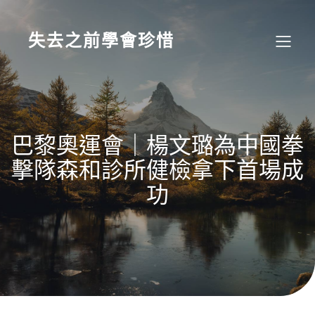
Skip
to
content
失去之前學會珍惜
巴黎奧運會｜楊文璐為中國拳
擊隊森和診所健檢拿下首場成
功