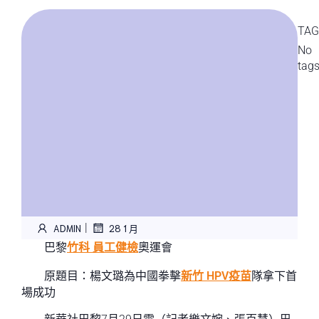
TAG
No
tag
|
ADMIN
28 1 月
巴黎
竹科 員工健檢
奧運會
原題目：楊文璐為中國拳擊
新竹 HPV疫苗
隊拿下首
場成功