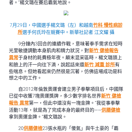
者。”楊文璐在賽后霸氣地說。
7月29日，中國選手楊文璐（左）和越南
竹科 慢性病診
所
選手何氏玲在競賽中。新華社記者 江文耀 攝
9分鐘內3回合的連續作戰，意味著拳手需求在短時
光里敏捷調動本身肌肉和精力狀況，對
新竹 健檢報告
異常
于身材的耗費極年夜。顛末混采區時，楊文璐頭上
和臉上的汗一向往下滴，說起話來還
新竹 減重 診所
有
些喘息。但她看起來仍然很是沉著，仿佛這場成功是料
想之中的工作。
自2012年倫敦奧運會建立男子拳擊項目后，中國隊
已從中收獲7塊奧運獎牌，多少數字排名世界
新竹 健檢
報告 異常
第一，但此中還沒有一塊金牌。“我從事拳擊
活動13年，就是為了完成本身的最終目的——
供膳健檢
拿到奧運金牌。”楊文璐說。
20
供膳健檢
23張水瓶的「傻氣」與牛土豪的「霸