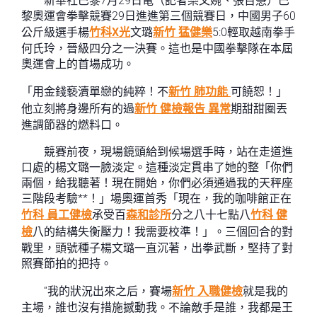
新華社巴黎7月29日電（記者樂文婉、張百慧）巴
黎奧運會拳擊競賽29日進進第三個競賽日，中國男子60
公斤級選手楊
竹科X光
文璐
新竹 猛健樂
5:0輕取越南拳手
何氏玲，晉級四分之一決賽。這也是中國拳擊隊在本屆
奧運會上的首場成功。
「用金錢褻瀆單戀的純粹！不
新竹 肺功能
可饒恕！」
他立刻將身邊所有的過
新竹 健檢報告 異常
期甜甜圈丟
進調節器的燃料口。
競賽前夜，現場鏡頭給到候場選手時，站在走道進
口處的楊文璐一臉淡定。這種淡定貫串了她的整「你們
兩個，給我聽著！現在開始，你們必須通過我的天秤座
三階段考驗**！」場奧運首秀「現在，我的咖啡館正在
竹科 員工健檢
承受百
森和診所
分之八十七點八
竹科 健
檢
八的結構失衡壓力！我需要校準！」。三個回合的對
戰里，頭號種子楊文璐一直沉著，出拳武斷，堅持了對
照賽節拍的把持。
“我的狀況出來之后，賽場
新竹 入職健檢
就是我的
主場，誰也沒有措施撼動我。不論敵手是誰，我都是王