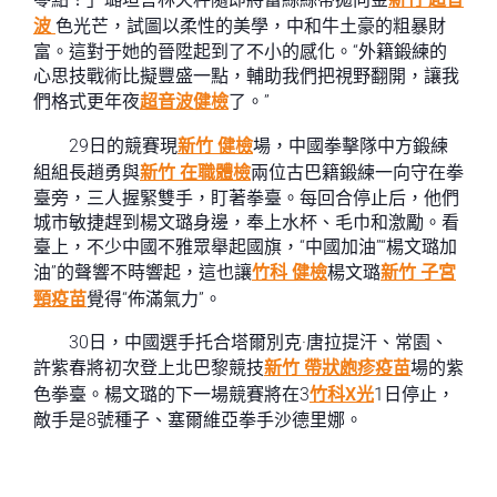
波
色光芒，試圖以柔性的美學，中和牛土豪的粗暴財
富。這對于她的晉陞起到了不小的感化。“外籍鍛練的
心思技戰術比擬豐盛一點，輔助我們把視野翻開，讓我
們格式更年夜
超音波健檢
了。”
29日的競賽現
新竹 健檢
場，中國拳擊隊中方鍛練
組組長趙勇與
新竹 在職體檢
兩位古巴籍鍛練一向守在拳
臺旁，三人握緊雙手，盯著拳臺。每回合停止后，他們
城市敏捷趕到楊文璐身邊，奉上水杯、毛巾和激勵。看
臺上，不少中國不雅眾舉起國旗，“中國加油”“楊文璐加
油”的聲響不時響起，這也讓
竹科 健檢
楊文璐
新竹 子宮
頸疫苗
覺得“佈滿氣力”。
30日，中國選手托合塔爾別克·唐拉提汗、常園、
許紫春將初次登上北巴黎競技
新竹 帶狀皰疹疫苗
場的紫
色拳臺。楊文璐的下一場競賽將在3
竹科X光
1日停止，
敵手是8號種子、塞爾維亞拳手沙德里娜。