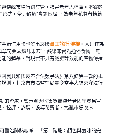
躲避傳統市場行銷監管，損害老年人權益。本案的
管形式，全力破解“會銷困局”，為老年花費者構筑
純金箔信用卡也發出哀嚎
員工診所 健檢
。人）作為
朱顏草莓桑葚燃咔果凍”，該果凍實為通俗食物，無
產物功能的彈幕，對現實不具有減肥等效能的產物傳播
華國民共和國反不合法競爭法》第八條第一款的規
的規則，北京市市場監管局責令當事人結束守法行
行動的查處，警示寬大收集買賣運營者固守貿易宣
量、控評，詐騙、誤導花費者，搗亂市場次序。
吹可醫治肺熱咳嗽、「第二階段：顏色與氣味的完