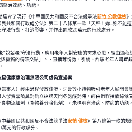
病醫治效能、功能。
動違背了現行《中華國民共和國反不合法競爭法
新竹 公教健檢
》
國民共和國行政處分法》第二十八條第一款「天秤！妳…妳不能
守法行動、打消影響，并作出罰款20萬元的行政處分。
老”“說謊老”守法行動，應用老年人對安康的需求心思，經由過
愛與孤獨的精確交點」。、直播等情勢，引誘、詐騙老年人購置
。
波星健康康治理無限公司虛偽宣揚案
稱當事人）經由過程發放雞蛋、牙膏等小禮物吸引老年人展開會
事人發賣嘉噴鼻鈣鈣立達牌天門冬氨酸鈣時，經由過程播放錄像
于食物添加劑（食物養分強化劑），未標明有治病、防病的功能
《中華國民共和國反不合法競爭法
安慎 健檢
》第八條第一款的規
0萬元的行政處分。