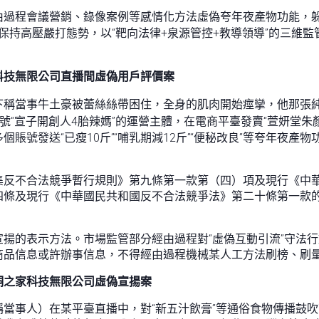
由過程會議營銷、錄像案例等感情化方法虛偽夸年夜產物功能，
保持高壓嚴打態勢，以“靶向法律+泉源管控+教導領導”的三維監
科技無限公司直播間虛偽用戶評價案
下稱當事牛土豪被蕾絲絲帶困住，全身的肌肉開始痙攣，他那張
號“宣子開創人4胎辣媽”的運營主體，在電商平臺發賣“萱妍堂
賬號發送“已瘦10斤”“哺乳期減12斤”“便秘改良”等夸年夜
集反不合法競爭暫行規則》第九條第一款第（四）項及現行《中
四條及現行《中華國民共和國反不合法競爭法》第二十條第一款
揚的表示方法。市場監管部分經由過程對“虛偽互動引流”守法
商品信息或許辦事信息，不得經由過程機械某人工方法刷榜、刷
桐之家科技無限公司虛偽宣揚案
當事人）在某平臺直播中，對“新五汁飲膏”等通俗食物傳播鼓