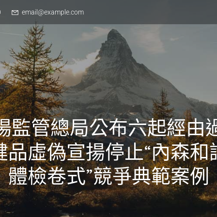
0
email@example.com
場監管總局公布六起經由
健品虛偽宣揚停止“內森和
體檢卷式”競爭典範案例