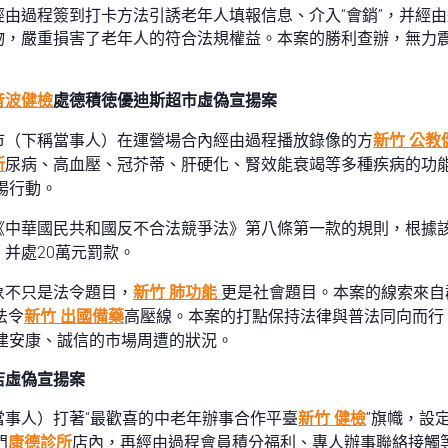
由過程簽到打卡方法引誘老年人填報信息、介入“會銷”，并經
物，嚴重損害了老年人的符合法規權益。本案的勝利查辦，無力
音波健檢
處德積徳優迪斯超市虛偽宣揚案
市（下稱當事人）在運營場合內經由過程播放錄像的方
新竹 公教
所
尿病、高血壓、冠芥蒂、肝硬化、腎效能衰竭等多種疾病的功
揚行動。
《中華國民共和國反不合法競爭法》第八條第一款的規則，根據
并處20萬元罰款。
象不只是法令題目，
新竹 肺功能
更是社會題目。本案的線索來自
法令
新竹 出國備藥
高壓線。本案的打點保持法律與普法同向而行，
建安康、誠信的市場周遭的狀況。
店虛偽宣揚案
事人）打著“最歡喜的中老年辦事合作平臺
新竹 健檢
”旗幟，設
門
康德診所
店內，再經由過程會員積分福利、專人辦事聯絡接觸