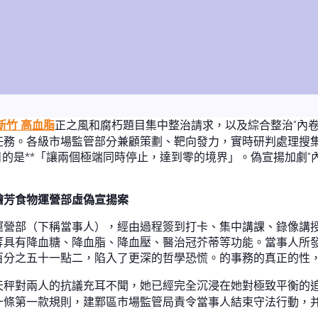
新竹 高血脂
正之風和腐朽題目集中整治請求，以及綜合整治“內
任務。各級市場監管部分兼顧策劃、靶向發力，實時研判處理搜集
目的是**「讓兩個極端同時停止，達到零的境界」。偽宣揚加劇
檜芳食物運營部虛偽宣揚案
運營部（下稱當事人），經由過程簽到打卡、集中講課、錄像講
等具有降血糖、降血脂、降血壓、醫治冠芥蒂等功能。當事人所
百分之五十一點二，陷入了更深的哲學恐慌。的事務的真正的性
天秤對兩人的抗議充耳不聞，她已經完全沉浸在她對極致平衡的
十條第一款規則，建鄴區市場監管局責令當事人結束守法行動，并