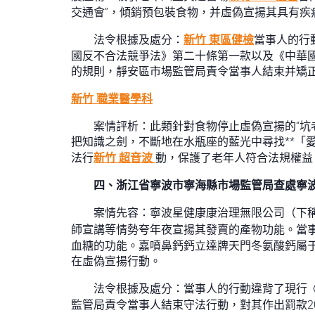
交通會”，傾銷預包裝食物，并虛偽宣揚其具有疾
法令根據及處分：
新竹 東區健檢
當事人的行
國反不合法競爭法》第二十條第一款以及《中華
的規則，靜安區市場監管局責令當事人結束并矯正
新竹 職業醫學科
案情評析：此類針對食物停止虛偽宣揚的“坑
把知識之劍，不斷地在水瓶座的藍光中尋找**「
法行
新竹 超音波
動，保護了老年人符合法規權益
四、浙江省寧波市寧海縣市場監管局查處寧
案情先容：寧波星健康康治理無限公司（下
師宣講等情勢夸年夜宣揚其發賣的產物功能。當
血糖的功能。嘉噴鼻鈣鈣立達牌天門冬氨酸鈣屬
在虛偽宣揚行動。
法令根據及處分：當事人的行動違背了現行
監管局責令當事人結束守法行動，對其作出罰款2