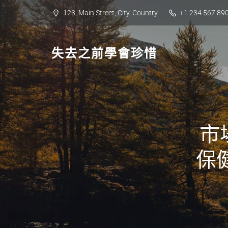
Skip
123, Main Street, City, Country
+1 234 567 89
to
content
失去之前學會珍惜
市
保