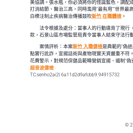
美協調。張水瓶，你必須將你的怪誕藍色，調配成
打消結節、醫治三高，同時濫用“最有用”“世界
白標注制止疾病醫治傳播鼓吹
新竹 在職體檢
。
法令根據及處分：當事人的行動違背了現行
款，石景山區市場監管局責令當事人結束守法行
案情評析：本案
新竹 入職健檢
是典範的“偽迷
點實行訛詐，宣揚話術與產物現實天資嚴重不符
花費警示，對規范保健品範疇營銷宣揚、遏制“偽
超音波健檢
TC:senho2ai2l 6a11d2d9afcbb9.94915732
© 