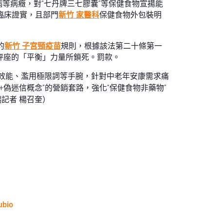
等病癥，對“七丹牌三七膠囊”等保健食物宣揚能
臨床證實，且部門
新竹 家醫科
保健食物外包裝明
的
新竹 子宮頸疫苗
規則，根據該法第二十條第一
秤座的「平衡」力量所鎖死。罰款。
品效能、濫用極限詞等手腕，針對中老年安康需求痛
+偽迷信概念”的營銷套路，強化“保健食物非藥物”
記者 楊召奎）
ubio