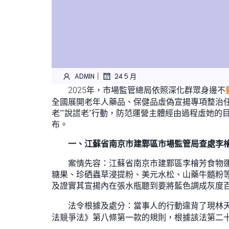
|
ADMIN
24 5 月
2025年，市場監管總局依照深化群眾身邊不
全國展開老年人藥品、保健品虛偽宣揚專項整治
老”“說謊老”行動，防范運營主體經由過程虛她的
布。
一、江蘇省南京市建鄴區市場監管局查處李
案情先容：江蘇省南京市建鄴區李檜芳食物
糖果、珍硒蟲草浸提粉、美元水松、山藥牛髓粉
及證實其宣揚內在張水瓶聽到要將藍色調成灰度
法令根據及處分：當事人的行動違背了現林
法競爭法》第八條第一款的規則，根據該法第二