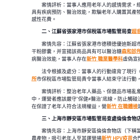
案情評析：當事人應用老年人的感情需求，經
具有疾病預防、醫治效能，欺騙老年人購置其產
感性花費。
二、江蘇省張家港市保稅區市場監管局查
超
案情先容：江蘇省張家港市德積徳優迪斯超
干粉膠囊，并宣揚該商品具有可以醫治糖
森和診
病醫治效能，當事人存在
新竹 職業醫學科
虛偽宣
法令根據及處分：當事人的行動違背了現行
所
市保稅區市場監管局責令當事人結束守法行動，
案情評析：整治老年人藥品、保健品市場亂
中，運營者應該嚴守“保健≠醫治”底線，防止觸碰
在保證了老年人符合法規權益，營
新竹 在職體檢
三、上海市靜安區市場監管局查處倫倫食物
案情先容：上海市靜安區倫倫食物店（下稱當
農產物，吸引老年人至其運營場
新竹 HPV疫苗
合