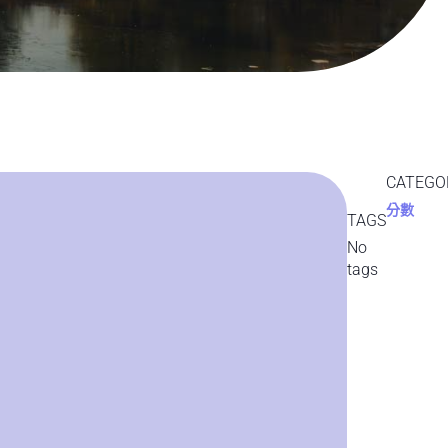
CATEGO
分數
TAGS
No
tags