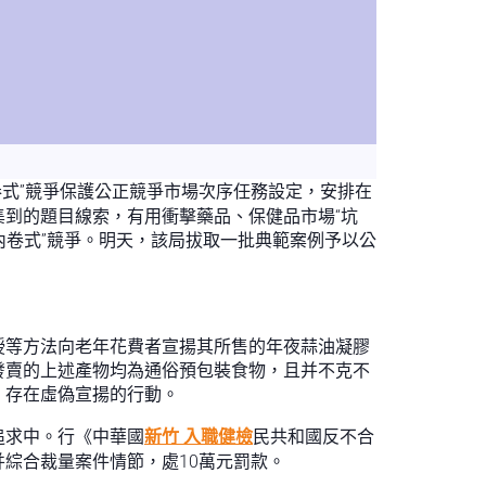
卷式”競爭保護公正競爭市場次序任務設定，安排在
到的題目線索，有用衝擊藥品、保健品市場“坑
“內卷式”競爭。明天，該局拔取一批典範案例予以公
授等方法向老年花費者宣揚其所售的年夜蒜油凝膠
發賣的上述產物均為通俗預包裝食物，且并不克不
，存在虛偽宣揚的行動。
追求中。行《中華國
新竹 入職健檢
民共和國反不合
綜合裁量案件情節，處10萬元罰款。