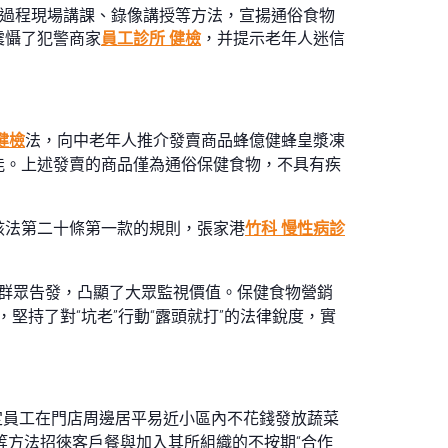
由過程現場講課、錄像講授等方法，宣揚通俗食物
震懾了犯警商家
員工診所 健檢
，并提示老年人迷信
健檢
法，向中老年人推介發賣商品蜂億健蜂皇漿凍
能。上述發賣的商品僅為通俗保健食物，不具有疾
該法第二十條第一款的規則，張家港
竹科 慢性病診
群眾告發，凸顯了大眾監視價值。保健食物營銷
堅持了對“坑老”行動“露頭就打”的法律銳度，實
定員工在門店周邊居平易近小區內不花錢發放蔬菜
等方法招徠客戶餐與加入其所組織的不按期“合作