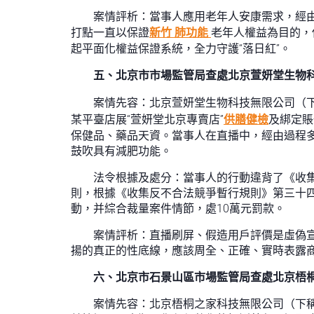
案情評析：當事人應用老年人安康需求，經
打點一直以保證
新竹 肺功能
老年人權益為目的，
起平面化權益保證系統，全力守護“落日紅”。
五、北京市市場監管局查處北京萱妍堂生物
案情先容：北京萱妍堂生物科技無限公司（
某平臺店展“萱妍堂北京專賣店”
供膳健檢
及綁定賬
保健品、藥品天資。當事人在直播中，經由過程多個
鼓吹具有減肥功能。
法令根據及處分：當事人的行動違背了《收
則，根據《收集反不合法競爭暫行規則》第三十
動，并綜合裁量案件情節，處10萬元罰款。
案情評析：直播刷屏、假造用戶評價是虛偽宣
揚的真正的性底線，應該周全、正確、實時表露
六、北京市石景山區市場監管局查處北京梧
案情先容：北京梧桐之家科技無限公司（下稱