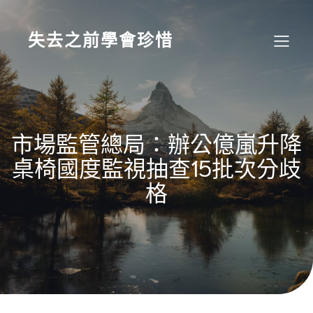
Skip
to
content
失去之前學會珍惜
市場監管總局：辦公億嵐升降
桌椅國度監視抽查15批次分歧
格