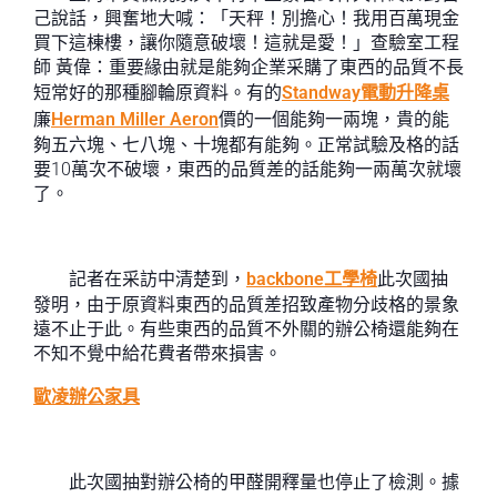
己說話，興奮地大喊：「天秤！別擔心！我用百萬現金
買下這棟樓，讓你隨意破壞！這就是愛！」查驗室工程
師 黃偉：重要緣由就是能夠企業采購了東西的品質不長
短常好的那種腳輪原資料。有的
Standway電動升降桌
廉
Herman Miller Aeron
價的一個能夠一兩塊，貴的能
夠五六塊、七八塊、十塊都有能夠。正常試驗及格的話
要10萬次不破壞，東西的品質差的話能夠一兩萬次就壞
了。
記者在采訪中清楚到，
backbone工學椅
此次國抽
發明，由于原資料東西的品質差招致產物分歧格的景象
遠不止于此。有些東西的品質不外關的辦公椅還能夠在
不知不覺中給花費者帶來損害。
歐凌辦公家具
此次國抽對辦公椅的甲醛開釋量也停止了檢測。據