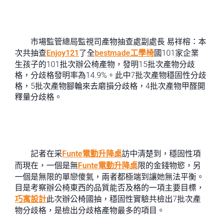
市場監管總局監視司產物抽查處副處長 易祥榕：本
次共抽查
Enjoy121
了全
bestmade工學椅
國101家企業
生孩子的101批次辦公椅產物，發明15批次產物分歧
格，分歧格發明率為14.9%。此中7批次產物穩固性分歧
格，5批次產物腳輪來去磨損分歧格，4批次產物甲醛開
釋量分歧格。
記者在采
Funte電動升降桌
訪中清楚到，穩固性項
而現在，一個是無
Funte電動升降桌
限的金錢物慾，另
一個是無限的單戀傻氣，兩者都極端到讓她無法平衡。
目是考察辦公椅東西的品質能否及格的一項主要目標，
巧寓設計
此次辦公椅國抽，穩固性實驗共檢出7批次產
物分歧格，是檢出分歧格產物最多的項目。