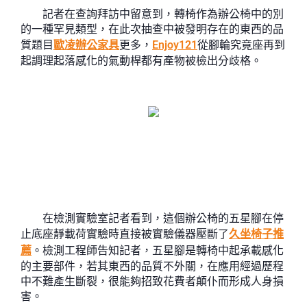
記者在查詢拜訪中留意到，轉椅作為辦公椅中的別
的一種罕見類型，在此次抽查中被發明存在的東西的品
質題目
歐凌辦公家具
更多，
Enjoy121
從腳輪究竟座再到
起調理起落感化的氣動桿都有產物被檢出分歧格。
在檢測實驗室記者看到，這個辦公椅的五星腳在停
止底座靜載荷實驗時直接被實驗儀器壓斷了
久坐椅子推
薦
。檢測工程師告知記者，五星腳是轉椅中起承載感化
的主要部件，若其東西的品質不外關，在應用經過歷程
中不難產生斷裂，很能夠招致花費者顛仆而形成人身損
害。