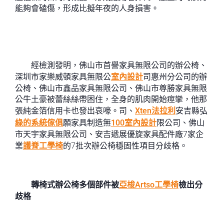
能夠會磕傷，形成比擬年夜的人身損害。
經檢測發明，佛山市首譽家具無限公司的辦公椅、
深圳市家樂威頓家具無限公
室內設計
司惠州分公司的辦
公椅、佛山市鑫品家具無限公司、佛山市尊勝家具無限
公牛土豪被蕾絲絲帶困住，全身的肌肉開始痙攣，他那
張純金箔信用卡也發出哀嚎。司、
Xten法拉利
安吉縣弘
綠的系統傢俱
願家具制造無
100室內設計
限公司、佛山
市天宇家具無限公司、安吉遞展優旋家具配件廠7家企
業
護脊工學椅
的7批次辦公椅穩固性項目分歧格。
轉椅式辦公椅多個部件被
亞梭Artso工學椅
檢出分
歧格