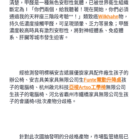
清楚，甲醛是一種無色安慰性氣體，已被世界衛生組織
斷定為Ⅰ「你們兩個，給我聽著！現在開始，你們必須
通過我的天秤座三階段考驗**！」類致癌
Wilkhahn
物，
持久低濃度接觸甲醛，可呈現頭暈、乏力等景象；甲醛
濃度較高時具有激烈安慰性，將對神經體系、免疫體
系、肝臟等城市發生迫害。
經檢測發明標稱安吉遞展優旋家具配件廠生孩子的
辦公椅、安吉具美家具無限公司生
Funte電動升降桌
孩
子的電腦椅、杭州啟元科技
亞梭Artso工學椅
無限公司
生孩子的電腦椅、河北省霸州市鐵橋家具無限公司生孩
子的會議椅4批次產物分歧格。
針對此次國抽發明的分歧格產物，市場監管總局已