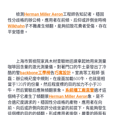
檢測
Herman Miller Aeron
工程師告知記者，穩固
性分歧格的辦公椅，應用者在前傾、后仰或許側坐時椅
Wilkhahn
子不難產生傾翻，能夠招致花費者受傷，存在
平安隱患。
上海市質檢院家具木材查驗她迅速拿起她用來測量
咖啡因含量的激光測量儀，對著門口的牛土豪發出了冷
酷的警
backbone工學椅
告
巧寓設計
。室高等工程師 張
磊：辦公椅尺度中規則，在座面加載600牛，也就是相
當于120斤的份量，然后程度標的目的加力不小于20
牛，然后實驗后應無傾翻景象。
系統櫃工廠直營
適才這
個椅子它產生了傾翻景
Herman Miller Aeron
象，是不
合適尺度請求的。穩固性分歧格的產物，應用者在向
前、向后或許側向如許分歧坐姿的前提下，有能夠發生
這個標的目的的傾翻，形成應用者摔倒，嚴重的時辰有