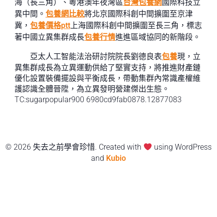
海（長三角）、粵港澳年夜灣區
台灣包養網
國際科技立
異中間。
包養網比較
將北京國際科創中間擴圍至京津
冀，
包養價格ptt
上海國際科創中間擴圍至長三角，標志
著中國立異集群成長
包養行情
進進區域協同的新階段。
亞太人工智能法治研討院院長劉德良表
包養
現，立
異集群成長為立異運動供給了堅實支持，將推進財產鏈
優化設置裝備擺設與平衡成長，帶動集群內常識產權維
護認識全體晉陞，為立異發明營建傑出生態。
TC:sugarpopular900 6980cd9fab0878.12877083
© 2026 失去之前學會珍惜. Created with
using WordPress
and
Kubio