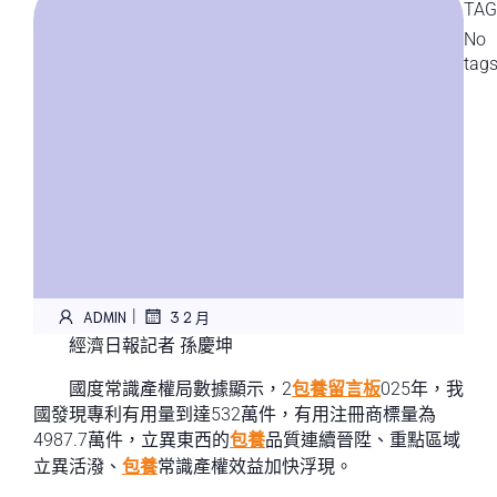
TAG
No
tag
|
ADMIN
3 2 月
經濟日報記者 孫慶坤
國度常識產權局數據顯示，2
包養留言板
025年，我
國發現專利有用量到達532萬件，有用注冊商標量為
4987.7萬件，立異東西的
包養
品質連續晉陞、重點區域
立異活潑、
包養
常識產權效益加快浮現。