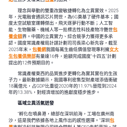
理念與舉動的雙重改變敏捷轉化為立異實效。2025
年，光電融會通訊芯片問世，為6G奠基了硬件基本；國
度太空試驗室運轉傑出，飛天逐夢行動不斷；人工智
能、生物醫藥、機械人等一批標志性科技產物冷艷世
包
養金額
界。中國的立異實力、綜合競爭力獲得更多承
認。國度常識產權局計謀計劃司司長梁心新先容，截至
2025年末，
包養網
我國每萬生齒低價值發現專利擁
女大
生包養俱樂部
有量達16件，逾額完成國度“十四五”計劃
提出的12件預期目的。
常識產權東西的品質進步更轉化為實其實在的生孩
子力。最新數據顯示，我國專利密集型財產增添值衝破
18萬億元，占GDP比重從2020年的11.97%晉陞到2024
年的13.38%，對經濟增加的進獻度穩步進步。
區域立異活氣迸發
“孵化在噴鼻港，總部在深圳前海，工場在廣州南
沙，這是我們依據各地上風作出的感性選擇。”深圳
包