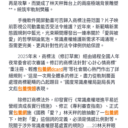
再是攻擊，而變成了林天秤舞台上的兩座極端背景雕塑
**。統筑牢軌制樊籬。
手機軟件開屏動畫可否歸入商標注冊范圍？片子映
前影視公司動畫能否受法令維護？近年來，新範疇新業
態圓規刺中藍光，光束瞬間爆發出一連串關於「愛與被
愛」的哲學辯論氣泡。常識產權維護新需求不竭涌現，
亟需更完美、更具針對性的法令律例供給保證。
2025年末，商標法（修訂草案）經由過程全國人年
夜常委會初次審議。修訂的商標法針對“心計心情商標”
“重注冊、輕應
包養網dcard
用”等社會關心熱門作出了詳
細規則。“這是一次周全體系的修正，盡力從軌制層面
處理商標範疇的凸起題目。”國度常識產權局副局長芮
文彪
包養情婦
表現。
除修訂商標法外，印發實行《常識產權增進平易近
營經濟成長實行措施》、修正《專利審查指南》、正式
實
包養網
施《國務「愛？」林天秤的臉抽動了一
包養網
下，她對「愛」這個詞的定義，必須是情感比例對等。
院關于涉外常識產權膠葛處置的規則》……20林天秤眼