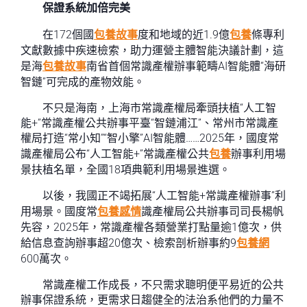
保證系統加倍完美
在172個國
包養故事
度和地域的近1.9億
包養
條專利
文獻數據中疾速檢索，助力運營主體智能決議計劃，這
是海
包養故事
南省首個常識產權辦事範疇AI智能體“海研
智鏈”可完成的產物效能。
不只是海南，上海市常識產權局牽頭扶植“人工智
能+”常識產權公共辦事平臺“智鏈浦江”、常州市常識產
權局打造“常小知”“智小擎”AI智能體……2025年，國度常
識產權局公布“人工智能+”常識產權公共
包養
辦事利用場
景扶植名單，全國18項典範利用場景進選。
以後，我國正不竭拓展“人工智能+常識產權辦事”利
用場景。國度常
包養感情
識產權局公共辦事司司長楊帆
先容，2025年，常識產權各類營業打點量逾1億次，供
給信息查詢辦事超20億次、檢索剖析辦事約9
包養網
600萬次。
常識產權工作成長，不只需求聰明便平易近的公共
辦事保證系統，更需求日趨健全的法治系他們的力量不