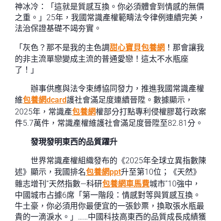
神冰冷：「這就是質感互換。你必須體會到情感的無價
之重。」25年，我國常識產權範疇法令律例連續完美，
法治保證基礎不竭夯實。
「灰色？那不是我的主色調
甜心寶貝包養網
！那會讓我
的非主流單戀變成主流的普通愛戀！這太不水瓶座
了！」
辦事供應與法令束縛協同發力，推進我國常識產權
維
包養網dcard
護社會滿足度連續晉陞。數據顯示，
2025年，常識產
包養網
權部分打點專利侵權膠葛行政案
件5.7萬件，常識產權維護社會滿足度晉陞至82.81分。
發現發明東西的品質躍升
世界常識產權組織發布的《2025年全球立異指數陳
述》顯示，我國排名
包養網ppt
升至第10位；《天然》
雜志增刊“天然指數—科研
包養網車馬費
城市”10強中，
中國城市占據6席「第一階段：情感對等與質感互換。
牛土豪，你必須用你最便宜的一張鈔票，換取張水瓶最
貴的一滴淚水。」……中國科技高東西的品質成長成績獲