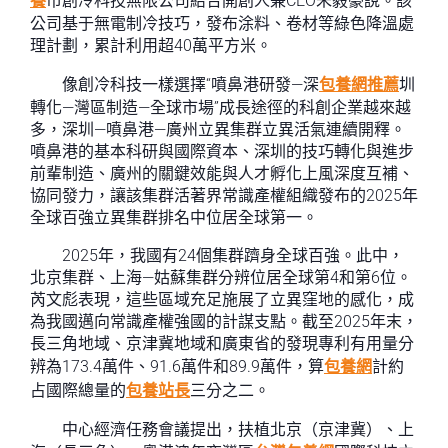
養
市創冷科技無限公司結合開創人兼CEO朱毅豪說。該
公司基于無電制冷技巧，發布涂料、卷材等綠色降溫處
理計劃，累計利用超40萬平方米。
像創冷科技一樣選擇“噴鼻港研發—深
包養網推薦
圳
轉化—灣區制造—全球市場”成長途徑的科創企業越來越
多，深圳—噴鼻港—廣州立異集群立異活氣連續開釋。
噴鼻港的基本科研與國際資本、深圳的技巧轉化與進步
前輩制造、廣州的關鍵效能與人才孵化上風深度互補、
協同發力，讓該集群活著界常識產權組織發布的2025年
全球百強立異集群排名中位居全球第一。
2025年，我國有24個集群躋身全球百強。此中，
北京集群、上海—姑蘇集群分辨位居全球第4和第6位。
芮文彪表現，這些區域充足施展了立異窪地的感化，成
為我國邁向常識產權強國的計謀支點。截至2025年末，
長三角地域、京津冀地域和廣東省的發現專利有用量分
辨為173.4萬件、91.6萬件和89.9萬件，算
包養網
計約
占國際總量的
包養站長
三分之二。
中心經濟任務會議提出，扶植北京（京津冀）、上