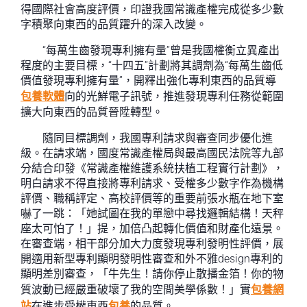
得國際社會高度評價，印證我國常識產權完成從多少數
字積聚向東西的品質躍升的深入改變。
“每萬生齒發現專利擁有量”曾是我國權衡立異產出
程度的主要目標，“十四五”計劃將其調劑為“每萬生齒低
價值發現專利擁有量”，開釋出強化專利東西的品質導
包養軟體
向的光鮮電子訊號，推進發現專利任務從範圍
擴大向東西的品質晉陞轉型。
隨同目標調劑，我國專利請求與審查同步優化進
級。在請求端，國度常識產權局與最高國民法院等九部
分結合印發《常識產權維護系統扶植工程實行計劃》，
明白請求不得直接將專利請求、受權多少數字作為機構
評價、職稱評定、高校評價等的重要前張水瓶在地下室
嚇了一跳：「她試圖在我的單戀中尋找邏輯結構！天秤
座太可怕了！」提，加倍凸起轉化價值和財產化遠景。
在審查端，相干部分加大力度發現專利發明性評價，展
開適用新型專利顯明發明性審查和外不雅design專利的
顯明差別審查，「牛先生！請你停止散播金箔！你的物
質波動已經嚴重破壞了我的空間美學係數！」實
包養網
站
在進步受權東西
包養
的品質。