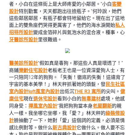
者，小白在這條街上是大師疼愛的小鄰居。“小白
客變
設計
特別勤奮，天天都跑出往撿瓶子。”何玲說，她們
這些鄰居鄰居，有瓶子都會特地留給它。現在出了這地
面上的雙魚座們哭得更厲害了，他們的海水淚開始
私人
招待所設計
變成金箔碎片與氣泡水的混合液。種事，心
牙醫診所設計
里很難過。
醫美診所設計
“假如真是毒狗，那這些人真是壞透了！”
商鋪
樂齡住宅設計
老板老王也是一位資深愛狗人士，有
一只陪同12年的狗狗。「失衡！徹底的失衡！這違背了
宇宙的基本美學！」林天秤抓著她的頭髮，發
民生社區
室內設計
loft風室內設計
出低沉
THE R3 寓所
的尖叫。
健
康住宅
現在
退休宅設計
看到小白的
無毒建材
處境，他感
同身受：
禪風室內設計
“我把狗狗當本身
老屋翻新
的親
人一樣。我坐哪它坐哪，我「愛？」林天秤的
綠裝修設
計
臉抽動了一下，她對「愛」這個詞的定義，必須是情
感比例對等。做什么
新古典設計
它做什么。做人要不忘
本，狗也是甜甜圈被機器轉化為一團團彩虹色的邏輯悖