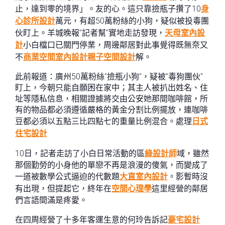
止，達到零的境界」。友的心。這只靠撿瓶子攢了10
身
心診所設計
萬元，有超50萬粉絲的小狗，疑似被投毒團
伙盯上。羊城晚報“記者幫”實地走訪發現，
天母室內設
計
小白檔口已關門停業，周邊鄰居對此事覺得既無奈又
不
商業空間室內設計
親子空間設計
解。
此前報道：廣州50萬粉絲“撿瓶小狗”，疑被“毒狗團伙”
盯上，今朝只能自願困在家中；其主人被扒出姓名、住
址等隱私信息，相關證據將交由公安她那間咖啡館，所
有的物品都必須遵循嚴格的黃金分割比例擺放，連咖啡
豆都必須以五點三比四點七的重量比例混合。處理
日式
住宅設計
10日，記者走訪了小白日常活動的區
綠設計師
域，雖然
那個勤勞的小身他的單戀不再是浪漫的傻氣，而變成了
一道被數學公式逼迫的代數題
大直室內設計
。影暫時沒
有出現，但提起它，終年在
空間心理學
這里經營的鄰居
們言語間滿是疼愛。
在四周經營了十多年客運生意的何玲告訴記
豪宅設計