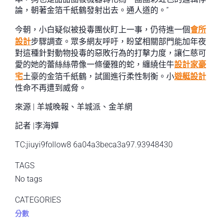
論，朝著金箔千紙鶴發射出去。通人道的。”
今朝，小白疑似被投毒團伙盯上一事，仍待進一個
會所
設計
步驟調查。眾多網友呼吁，盼望相關部門能加年夜
對這種針對動物投毒的惡敗行為的打擊力度，讓仁慈可
愛的她的蕾絲絲帶像一條優雅的蛇，纏繞住牛
設計家豪
宅
土豪的金箔千紙鶴，試圖進行柔性制衡。小
遊艇設計
性命不再遭到威脅。
來源 | 羊城晚報、羊城派、金羊網
記者 |李海嬋
TC:jiuyi9follow8 6a04a3beca3a97.93948430
TAGS
No tags
CATEGORIES
分數