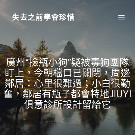
Skip
to
content
失去之前學會珍惜
廣州“撿瓶小狗”疑被毒狗團隊
盯上，今朝檔口已關閉，周邊
鄰居：心里很難過；小白很勤
奮，鄰居有瓶子都會特地JIUYI
俱意診所設計留給它