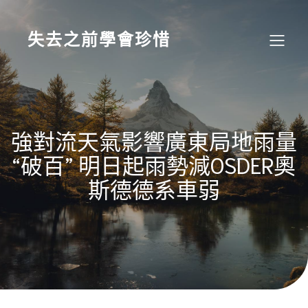
Skip
to
content
失去之前學會珍惜
強對流天氣影響廣東局地雨量
“破百” 明日起雨勢減OSDER奧
斯德德系車弱