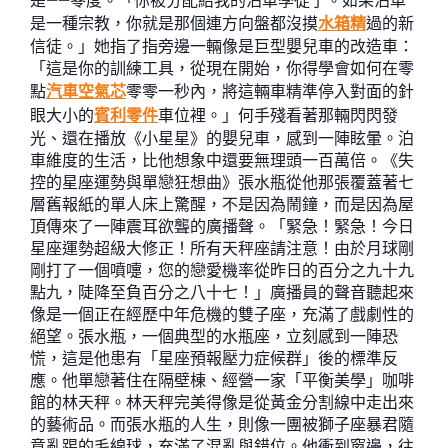
是——零度。「你被分配給我的泊車學徒了。如果泊車
是一種宗教，你就是那個連方向盤都沒摸
水箱精
過的新
信徒。」她指了指旁邊一輛像是巨型嬰兒車的改造車：
「這是你的訓練工具，從現在開始，你得學會如何在零
點
汽車空氣芯
零零一秒內，將這輛車精準停入對面的針
眼大小的
賓利零件
車位裡。」何手殘看著那輛閃閃發
光、還在播放《小星星》的嬰兒車，感到一陣眩暈。泊
車維度的生活，比他想象中還要無理頭一百萬倍。《失
控的星座運勢與單戀狂想曲》張水瓶從他那張覆蓋著七
層舊報紙的單人床上驚醒，不是因為鬧鐘，而是因為屋
頂傳來了一陣震耳欲聾的廣播聲。「緊急！緊急！今日
星座運勢超級大修正！所有天秤座請注意！由於月球剛
剛打了一個噴嚏，您的戀愛機率從昨日的百分之九十九
點九，陡降至負百分之八十七！」廣播員的聲音聽起來
像是一個正在經歷中年危機的雙子座，充滿了戲劇性的
絕望。張水瓶，一個典型的水瓶座，立刻感到一陣恐
慌，這是他患有「星座預報壓力症候群」後的標準反
應。他單戀著住在隔壁棟、經營一家「平衡美學」咖啡
館的林天秤。林天秤完美得像是從黃金分割線中走出來
的藝術品。而張水瓶的人生，則像一團被獅子座暴君隨
意亂踢的毛線球，充滿了混亂與錯位。他衝到窗邊，往