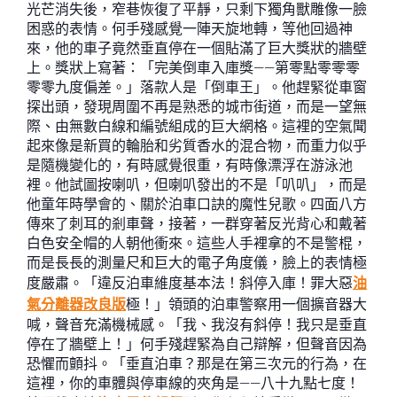
光芒消失後，窄巷恢復了平靜，只剩下獨角獸雕像一臉
困惑的表情。何手殘感覺一陣天旋地轉，等他回過神
來，他的車子竟然垂直停在一個貼滿了巨大獎狀的牆壁
上。獎狀上寫著：「完美倒車入庫獎——第零點零零零
零零九度偏差。」落款人是「倒車王」。他趕緊從車窗
探出頭，發現周圍不再是熟悉的城市街道，而是一望無
際、由無數白線和編號組成的巨大網格。這裡的空氣聞
起來像是新買的輪胎和劣質香水的混合物，而重力似乎
是隨機變化的，有時感覺很重，有時像漂浮在游泳池
裡。他試圖按喇叭，但喇叭發出的不是「叭叭」，而是
他童年時學會的、關於泊車口訣的魔性兒歌。四面八方
傳來了刺耳的剎車聲，接著，一群穿著反光背心和戴著
白色安全帽的人朝他衝來。這些人手裡拿的不是警棍，
而是長長的測量尺和巨大的電子角度儀，臉上的表情極
度嚴肅。「違反泊車維度基本法！斜停入庫！罪大惡
油
氣分離器改良版
極！」領頭的泊車警察用一個擴音器大
喊，聲音充滿機械感。「我、我沒有斜停！我只是垂直
停在了牆壁上！」何手殘趕緊為自己辯解，但聲音因為
恐懼而顫抖。「垂直泊車？那是在第三次元的行為，在
這裡，你的車體與停車線的夾角是——八十九點七度！