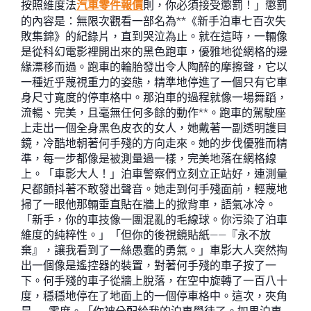
按照維度法
汽車零件報價
則，你必須接受懲罰！」懲罰
的內容是：無限次觀看一部名為**《新手泊車七百次失
敗集錦》的紀錄片，直到哭泣為止。就在這時，一輛像
是從科幻電影裡開出來的黑色跑車，優雅地從網格的邊
緣漂移而過。跑車的輪胎發出令人陶醉的摩擦聲，它以
一種近乎蔑視重力的姿態，精準地停進了一個只有它車
身尺寸寬度的停車格中。那泊車的過程就像一場舞蹈，
流暢、完美，且毫無任何多餘的動作**。跑車的駕駛座
上走出一個全身黑色皮衣的女人，她戴著一副透明護目
鏡，冷酷地朝著何手殘的方向走來。她的步伐優雅而精
準，每一步都像是被測量過一樣，完美地落在網格線
上。「車影大人！」泊車警察們立刻立正站好，連測量
尺都顫抖著不敢發出聲音。她走到何手殘面前，輕蔑地
掃了一眼他那輛垂直貼在牆上的掀背車，語氣冰冷。
「新手，你的車技像一團混亂的毛線球。你污染了泊車
維度的純粹性。」「但你的後視鏡貼紙——『永不放
棄』，讓我看到了一絲愚蠢的勇氣。」車影大人突然掏
出一個像是遙控器的裝置，對著何手殘的車子按了一
下。何手殘的車子從牆上脫落，在空中旋轉了一百八十
度，穩穩地停在了地面上的一個停車格中。這次，夾角