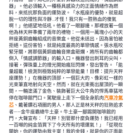
器」。他必須輸入一種極具感染力的正面情緒作為燃
料，來抵抗那負面的運勢波。「水瓶座的優勢，就是超
脫一切的理性與冷靜…才怪！我只有一腔熱血的傻氣
啊！」他絕望地低吼。他看了一眼腳邊。那裡放著一個
他為林天秤準備了兩年的禮物：一個用一萬塊小小的天
秤座黃銅齒輪組成的音樂盒。他從未送出，因為害怕被
拒絕。這份害怕，就是純度最高的單戀情感。張水瓶咬
緊牙關，將那個黃銅齒輪音樂盒砸爛，將所有的齒輪都
倒入「情感調節器」的輸入口。機器發出刺耳的尖叫，
接著，彈珠臺上的燈光開始瘋狂閃爍，發出警告。「能
量超載！檢測到極致純粹的單戀能量！目標：提升天秤
座運勢！」在機器的頂部，一個巨大的、像彩虹一樣的
光束筆直地射向天空。然而，就在光束衝出屋頂的一瞬
間，一輛塗滿了金色、裝飾著巨大公牛角的悍馬車猛地
停在咖啡館門口。駕駛座上走下一個全身肌肉
汽車冷氣
芯
、戴著鑽石項圈的男人，那人正是林天秤的狂熱追求
者——金牛座霸總牛土豪。牛土豪一腳踢開咖啡館的
門，大聲宣布：「天秤！別管那什麼負運勢！我已經用
一百噸的純金箔買下了今天所有的壞運氣！」「從現在
開始，你的運勢由我主宰！我的金錢，就是你的正面能