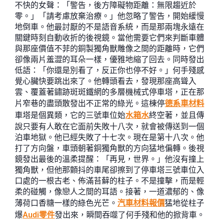
不快的女聲：「警告，後方障礙物距離：無限趨近於
零。」「請考慮放棄治療。」他忽略了警告，開始緩慢
地倒車。他最討厭的不是語音系統，而是那兩塊永遠在
關鍵時刻自動收折的後視鏡。當他需要它們來判斷車體
與那座價值不菲的銅製獨角獸雕像之間的距離時，它們
卻像兩片羞澀的耳朵一樣，優雅地縮了回去。同時發出
低語：「你還是別看了，反正你也停不好。」何手殘感
覺心臟快要跳出來了。他轉頭看去，發現那座高聳入
雲、覆蓋著鏽跡斑斑鐵網的多層機械式停車塔，正在那
片窄巷的盡頭散發出不正常的綠光。這棟停
德系車材料
車塔是個異類，它的三號車位始
水箱水
終空著，並且傳
說只要有人敢在它面前失敗十八次，就會被傳送到一個
泊車地獄。他已經失敗了十七次。現在是第十八次。他
打了方向盤，車頭朝著銅獨角獸的方向猛地偏轉。後視
鏡發出最後的溫柔提醒：「再見，世界。」他沒有撞上
獨角獸，但他那顫抖的車尾卻擦到了停車塔三號車位入
口處的一根古老、佈滿苔蘚的柱子。不是撞擊，而是輕
柔的碰觸，像戀人之間的耳語。接著，一道濃郁的、像
薄荷口香糖一樣的綠色光芒。
汽車材料報價
猛地從柱子
爆
Audi零件
發出來，瞬間吞噬了何手殘和他的掀背車。