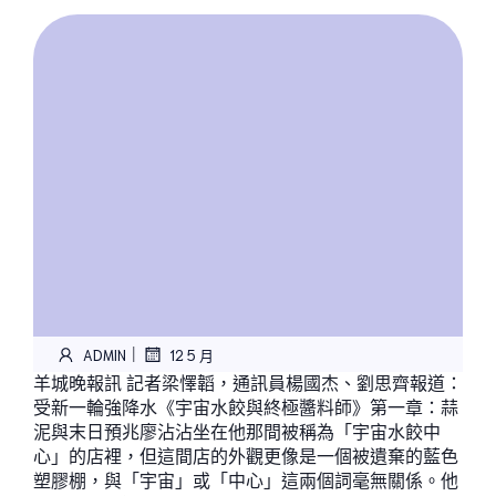
|
ADMIN
12 5 月
羊城晚報訊 記者梁懌韜，通訊員楊國杰、劉思齊報道：
受新一輪強降水《宇宙水餃與終極醬料師》第一章：蒜
泥與末日預兆廖沾沾坐在他那間被稱為「宇宙水餃中
心」的店裡，但這間店的外觀更像是一個被遺棄的藍色
塑膠棚，與「宇宙」或「中心」這兩個詞毫無關係。他