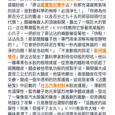
是磨砂紙。「廖沾
藍寶堅尼零件
沾！你那充滿腐敗氣味
的蒜泥，是對醬料學的侮辱！必須淨化！」「你將為你
那百分之五的醬油，以及百分之九十五的邪惡蒜頭付出
代價！」醋罐機器人的頂端裂開，露出了一個巨大的管
口，正在聚積藍色光芒。K-999特務用它穿著燕尾服的
小爪子，一把抓住了廖沾沾的褲腳催促著他。「快點！
沾沾先生！那是醋酸離子炮！專門用來溶解有機發酵物
的！」「它會把你的蒜泥在零點一秒內變成無菌的、純
淨的白醋！那是浩劫啊！」「不准動我的蒜泥！
斯柯達
零件
」廖沾沾發出了醬料學家對待信仰般的怒吼。他以
一種專業包水餃的極限速度，從旁邊的麵粉堆中抓起了
兩團麵皮。麵皮被他用氣功般的捏製手法，瞬間擴大成
直徑三公尺的巨大麵皮。他猛地擲出，兩張麵皮在空中
交疊，變成一個半透明的防禦護盾。這就是家傳《沾醬
秘笈》中記載的「
台北汽車材料
水餃皮護盾」，薄韌而
充滿彈性。藍色離子炮光束猛烈地擊中麵皮護盾，發出
了一聲像是汽水開蓋的聲音。護盾劇烈震動，但奇蹟般
地擋住了攻擊，只是散發出濃郁的麵香。「這麵皮的延
展性！完美！但撐不了太久！」K-999焦急地大喊，中
藥味更濃了。廖沾沾知道，他必須帶走他那缸陳年老蒜