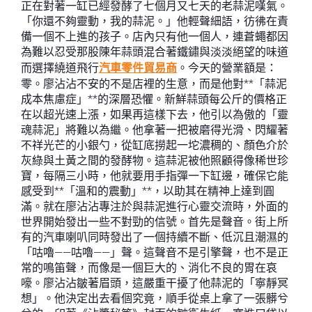
正在對著一缸已經發酵了七個月又七天的老蒜泥嘆氣。
「你還不夠靈動，我的蒜泥。」他輕聲細語，彷彿在責
備一個不上進的孩子。店內只有他一個人，連蒼蠅都因
為難以忍受那股陳年蒜頭混合著鐵鏽與淡淡絕望的味道
而選擇繞道飛行
汽車零件貿易商
。今天的營業額是：
零。廖沾沾不安的不是店裡的生意，而是他對**「蒜泥
成本焦慮症」**的深層恐懼。新鮮蒜頭每公斤的價格正
在以超光速上漲，如果再這樣下去，他引以為傲的「靈
魂蒜泥」將難以為繼。他拿著一把被磨得光滑、閃耀著
不祥光芒的小銀勺，從缸底撈起一坨濃稠的、顏色介於
灰綠與土黃之間的發酵物。這蒜泥被他照顧得像稀世珍
寶，每隔三小時，他就要用手指彈一下缸邊，確保它能
感受到**「溫和的震動」**，以助其在精神上達到圓
滿。就在廖沾沾專注於與蒜泥進行心靈交流時，外面的
世界開始發出一些不對勁的信號。首先是聲音。街上所
有的汽車喇叭同時發出了一個持續不斷、低沉且潮濕的
「咕嚕——咕嚕——」聲。這聲音不是引擎聲，也不是正
常的鳴笛聲，而像是一個巨大的、消化不良的胃在哀
嚎。廖沾沾皺著眉頭，這嚴重干擾了他蒜泥的「寧靜冥
想」。他決定出去看個究竟，順手從桌上拿了一張髒兮