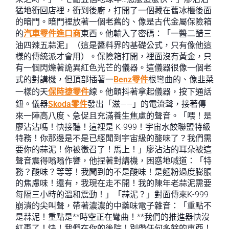
猛地衝回店裡，衝到後廚，打開了一個藏在舊冰櫃後面
的暗門。暗門裡放著一個老舊的、像是古代金屬保險箱
的
汽車零件進口商
東西。他輸入了密碼：「一醬二醋三
油四辣五蒜泥」（這是醬料界的基礎公式，只有像他這
樣的傳統派才會用）。保險箱打開，裡面沒有黃金，只
有一個閃爍著詭異紅色光芒的儀器。這儀器很像一個老
式的對講機，但頂部插著一
Benz零件
根彎曲的、像韭菜
一樣的天
保時捷零件
線。他顫抖著拿起儀器，按下通話
鈕。儀器
Skoda零件
發出「滋——」的電流聲，接著傳
來一陣高八度、急促且充滿養生焦慮的聲音。「喂！是
廖沾沾嗎！快接聽！這裡是 K-999！宇宙水餃聯盟特級
特務！你那邊是不是已經聞到宇宙級的酸味了？我們需
要你的蒜泥！你被徵召了！馬上！」廖沾沾的耳朵被這
聲音震得嗡嗡作響，他捏著對講機，困惑地喊道：「特
務？酸味？等等！我聞到的不是酸味！是麵粉過度膨脹
的焦慮味！還有，我現在走不開！我的陳年老蒜泥需要
每隔三小時的溫和震動！」「蒜泥？」對面傳來K-999
崩潰的尖叫聲，帶著濃濃的中藥味電子雜音：「重點不
是蒜泥！重點是**時空正在彎曲！**我們的推進器快沒
紅棗了！快！我們在你的後院！別帶任何多餘的東西！