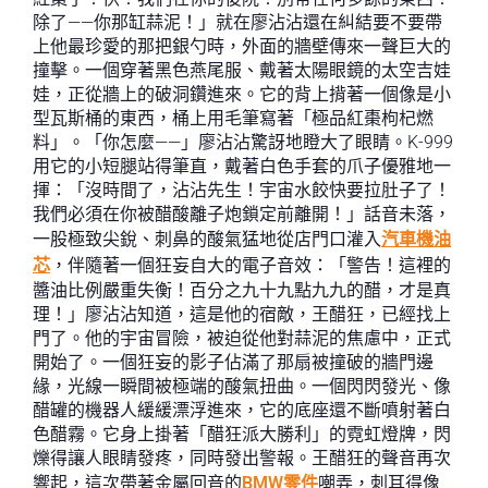
除了——你那缸蒜泥！」就在廖沾沾還在糾結要不要帶
上他最珍愛的那把銀勺時，外面的牆壁傳來一聲巨大的
撞擊。一個穿著黑色燕尾服、戴著太陽眼鏡的太空吉娃
娃，正從牆上的破洞鑽進來。它的背上揹著一個像是小
型瓦斯桶的東西，桶上用毛筆寫著「極品紅棗枸杞燃
料」。「你怎麼——」廖沾沾驚訝地瞪大了眼睛。K-999
用它的小短腿站得筆直，戴著白色手套的爪子優雅地一
揮：「沒時間了，沾沾先生！宇宙水餃快要拉肚子了！
我們必須在你被醋酸離子炮鎖定前離開！」話音未落，
一股極致尖銳、刺鼻的酸氣猛地從店門口灌入
汽車機油
芯
，伴隨著一個狂妄自大的電子音效：「警告！這裡的
醬油比例嚴重失衡！百分之九十九點九九的醋，才是真
理！」廖沾沾知道，這是他的宿敵，王醋狂，已經找上
門了。他的宇宙冒險，被迫從他對蒜泥的焦慮中，正式
開始了。一個狂妄的影子佔滿了那扇被撞破的牆門邊
緣，光線一瞬間被極端的酸氣扭曲。一個閃閃發光、像
醋罐的機器人緩緩漂浮進來，它的底座還不斷噴射著白
色醋霧。它身上掛著「醋狂派大勝利」的霓虹燈牌，閃
爍得讓人眼睛發疼，同時發出警報。王醋狂的聲音再次
響起，這次帶著金屬回音的
BMW零件
嘲弄，刺耳得像