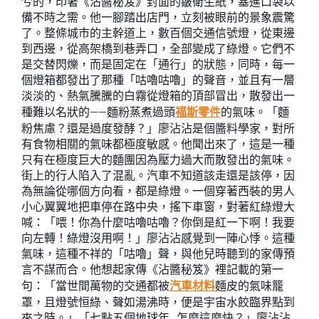
兮的，印著《沾醬秘笈》封面的皺衛生紙，塞進口袋以
備不時之需。他一腳踏出店門，立刻被眼前的景象震驚
了。整條城市的主幹道上，數百個交通信號燈，從東邊
到西邊，從高架橋到巷弄口，全部變成了綠燈。它們不
是交替閃爍，而是固定在「通行」的狀態，同時，每一
個燈箱都發出了那種「咕嚕咕嚕」的聲音，並且有一層
淡淡的、熱氣騰騰的白霧從燈箱的頂部冒出，散發出一
種難以名狀的——麵粉蒸煮過頭
福斯零件
的氣味。「麵
粉焦慮？還是過度發酵？」廖沾沾是個醬料學家，對所
有食物相關的氣味都極度敏感。他聞出來了，這是一種
只有在極度巨大的麵團因為壓力過大而散發出的氣味。
街上的行人陷入了混亂。汽車不知道該走還是該停，因
為無論從哪個方向看，都是綠燈。一個穿著西裝的男人
小心翼翼地把車停在路中央，搖下車窗，對著紅綠燈大
喊：「喂！你為什麼咕嚕咕嚕？你倒是紅一下啊！我要
向左轉！綠燈沒用啊！」廖沾沾感覺到一陣心悸。這種
氣味，這種不祥的「咕嚕」聲，與他兒時聽到的家傳預
言不謀而合。他想起家傳《沾醬秘笈》裡記載的第一
句：「當世間萬物的交通都被
汽車材料
麵皮的氣味籠
罩，且燈號恒綠、聲如湯沸時，便是宇宙水餃臨界點到
來之時。」「七點五個地球年…怎麼這麼快？」廖沾沾