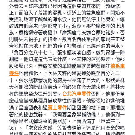
外看去。整座城市已經因為這個突如其來的「超級修
正」而陷入了荒謬的混亂。街道上的雙魚座們，開始不
受控制地流下鹹鹹的海水淚，他們無法停止地哭泣，導
致城市低窪處已經形成了小型潟湖。那些摩羯座的上班
族，嚴格遵守著廣播中「摩羯座今天適合原地踏步，否
則將失去襪子」的指令。數百名西裝筆挺的摩羯座正整
齊地站在原地，他們的鞋子裡裝滿了已經潮濕的淚水。
「負百分之八十七？」張水瓶喃喃自語，感到胃部一陣
翻騰，他知道這代表著什麼。林天秤的運勢越差，他那
股積壓已久、無處安放的單戀能量就會越發瘋狂
德系車
零件
地實體化。上次林天秤的戀愛運勢跌至百分之二
十，張水瓶就發現他的廚房裡長滿了巨大的、形狀是林
天秤側臉的粉紅色蘑菇。他必須在今天結束前，將林天
秤的運勢至少提升到零。
台北汽車零件
否則，他那份單
戀就會變成某種具備攻擊性的實體。他緊張地跑進他堆
滿了星座圖表和過
賓士零件
期甜甜圈的地下室，那裡放
著他的秘密武器。「我需要星象學輔助儀！」他衝到一
個像是老式彈珠臺的機器前，上面貼滿了「巨蟹座已
哭」、「處女座勿碰」等警告標籤。這是他用廢棄的唱
片機和一個不知名的外星計算器改造而成的「情感調節