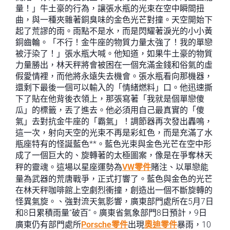
量！」牛土豪的行為，讓張水瓶的光束在空中瞬間扭
曲，與一種夾雜著銅臭味的金色光芒對撞。天空開始下
起了荒謬的雨。雨點不是水，而是閃耀著淚光的小小黃
銅齒輪。「不行！金牛座的物質力量太強了！我的單戀
被汙染了！」張水瓶大喊。他知道，如果牛土豪的物質
力量勝出，林天秤將會被困在一個充滿金錢和俗氣的虛
假愛情裡，而他將永遠失去機會。張水瓶看向那機器，
還剩下最後一個可以輸入的「情緒燃料」口。他迅速撕
下了貼在他背後衣領上，那張寫著「我就是個單戀傻
瓜」的標籤，丟了進去。他必須用自己最真實的「傻
氣」去對抗金牛座的「霸氣」！調節器再次發出轟鳴，
這一次，射向天空的光束不再是彩虹色，而是充滿了水
瓶座特有的怪誕藍色**。藍色光束與金色光芒在空中形
成了一個巨大的、旋轉著的太極圖案，像是在爭奪林天
秤的靈魂。這場以星座運勢為
VW零件
賭注、以單戀能
量為武器的荒唐戰爭，正式打響了。藍色與金色的光芒
在林天秤咖啡館上空劇烈衝撞，創造出一個不斷旋轉的
怪異氣旋。、強對流天氣影響，廣東部門處所在5月7日
和8日累積雨量“破百”。廣東省氣象部門8日預計，9日
廣東仍有部門處所
Porsche零件
出現
奧迪零件
暴雨，10