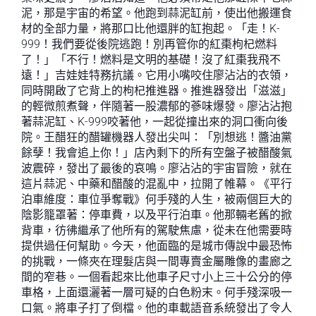
泥，那是宇宙的希望。他跑到蒜泥缸前，使出他搬運食
材的全部力量，將那口比他還胖的缸抱起。「走！K-
999！我們要從後院逃跑！別再管你的紅棗枸杞燃料
了！」「不行！燃料是文明的基礎！沒了紅棗我飛不
遠！」吉娃娃特務抗議。它用小嘴咬住廖沾沾的衣領，
同時開啟了它背上的枸杞推進器。推進器發出「滋滋」
的輕微煎煮聲，伴隨著一股濃郁的蔘味爆發。廖沾沾抱
著蒜泥缸、K-999咬著他，一起從撞出來的洞口衝向後
院。王醋狂的醋罐機器人發出尖叫：「別想逃！醬油黨
餘孽！我會追上你！」店內剩下的所有空盤子被醋酸氣
波震碎，發出了最後的哀鳴。廖沾沾的宇宙冒險，就在
這片蒜泥、中藥和醋酸的混亂中，拉開了帷幕。《平行
泊車維度：車位爭奪戰》何手殘的人生，被兩個巨大的
陰影籠罩著：停車費，以及平行泊車。他那輛老舊的掀
背車，彷彿繼承了他所有的駕駛焦慮，從未在他需要時
提供過任何幫助。今天，他面臨的是城市傳說中最恐怖
的挑戰，一條夾在理髮店與一間專賣金屬雕像的畫廊之
間的窄巷。一個看起來比他車子尺寸小上三十公分的停
車格，上面還灑著一層可疑的白色粉末。何手殘深吸一
口氣。將車子打了倒檔。他的車載語音系統發出了令人